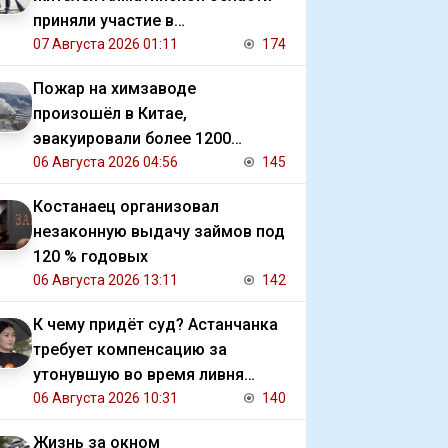
приняли участие в
экологической акции
07 Августа 2026 01:11
174
Пожар на химзаводе
произошёл в Китае,
эвакуировали более 1200
человек
06 Августа 2026 04:56
145
Костанаец организовал
незаконную выдачу займов под
120 % годовых
06 Августа 2026 13:11
142
К чему придёт суд? Астанчанка
требует компенсацию за
утонувшую во время ливня
иномарку
06 Августа 2026 10:31
140
Жизнь за окном