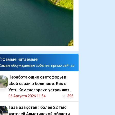
Самые читаемые
Самые обсуждаемые события прямо сейчас
Неработающие светофоры и
сбой связи в больнице. Как в
Усть Каменогорске устраняют
последствия ливня
06 Августа 2026 11:54
396
Таза Қазақстан : более 22 тыс.
жителей Алматинской области