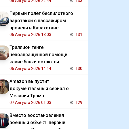
коммерческих прав на ЧМ
06 Августа 2026 22:44
133
Первый полёт беспилотного
аэротакси с пассажиром
провели в Казахстане
06 Августа 2026 13:03
131
Триллион тенге
невозвращённой помощи:
какие банки остаются
должниками государства
06 Августа 2026 14:14
130
Amazon выпустит
документальный сериал о
Мелании Трамп
07 Августа 2026 01:03
129
Вместо восстановления
военный объект: первый