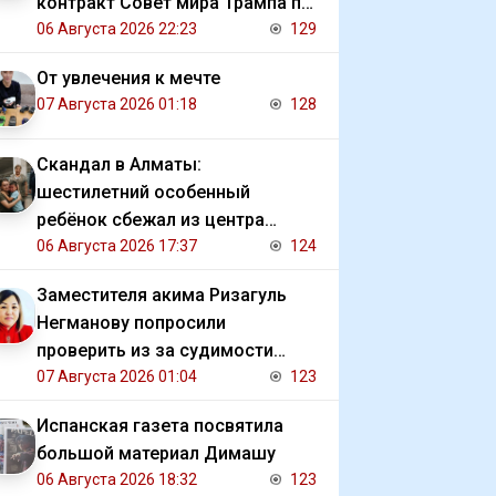
контракт Совет мира Трампа по
Газе
06 Августа 2026 22:23
129
От увлечения к мечте
07 Августа 2026 01:18
128
Скандал в Алматы:
шестилетний особенный
ребёнок сбежал из центра
реабилитации и потерялся
06 Августа 2026 17:37
124
Заместителя акима Ризагуль
Негманову попросили
проверить из за судимости
сестры
07 Августа 2026 01:04
123
Испанская газета посвятила
большой материал Димашу
06 Августа 2026 18:32
123