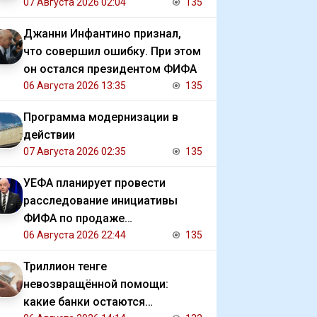
07 Августа 2026 02:04
135
Джанни Инфантино признал,
что совершил ошибку. При этом
он остался президентом ФИФА
06 Августа 2026 13:35
135
Программа модернизации в
действии
07 Августа 2026 02:35
135
УЕФА планирует провести
расследование инициативы
ФИФА по продаже
коммерческих прав на ЧМ
06 Августа 2026 22:44
135
Триллион тенге
невозвращённой помощи:
какие банки остаются