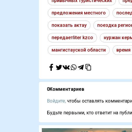
привычных туристических
пре
предложения местного
после
показать актау
поездка регио
передаетliter kzсо
нуржан кер
мангистауской области
время
0
Комментариев
Войдите,
чтобы оставлять комментарии
Будьте первыми, кто ответит на публи