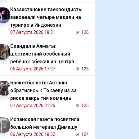
Казахстанские таеквондисты
завоевали четыре медали на
турнире в Индонезии
07 Августа 2026 18:31
126
Скандал в Алматы:
шестилетний особенный
ребёнок сбежал из центра
реабилитации и потерялся
06 Августа 2026 17:37
125
Баскетболисты Астаны
обратились к Токаеву из за
риска закрытия команды
07 Августа 2026 21:25
125
Испанская газета посвятила
большой материал Димашу
06 Августа 2026 18:32
124