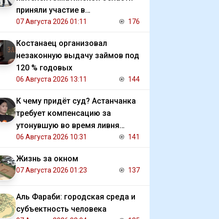
приняли участие в
экологической акции
07 Августа 2026 01:11
176
Костанаец организовал
незаконную выдачу займов под
120 % годовых
06 Августа 2026 13:11
144
К чему придёт суд? Астанчанка
требует компенсацию за
утонувшую во время ливня
иномарку
06 Августа 2026 10:31
141
Жизнь за окном
07 Августа 2026 01:23
137
Аль Фараби: городская среда и
субъектность человека