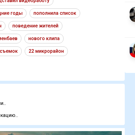
дставил видеоработу
дние годы
пополнила список
н
поведение жителей
менбаев
нового клипа
 съемок
22 микрорайон
...
кацию...