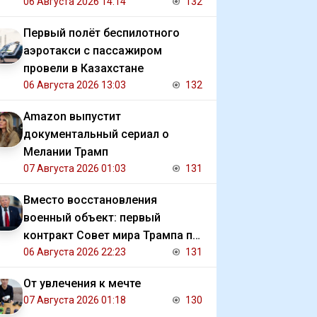
должниками государства
06 Августа 2026 14:14
132
Первый полёт беспилотного
аэротакси с пассажиром
провели в Казахстане
06 Августа 2026 13:03
132
Amazon выпустит
документальный сериал о
Мелании Трамп
07 Августа 2026 01:03
131
Вместо восстановления
военный объект: первый
контракт Совет мира Трампа по
Газе
06 Августа 2026 22:23
131
От увлечения к мечте
07 Августа 2026 01:18
130