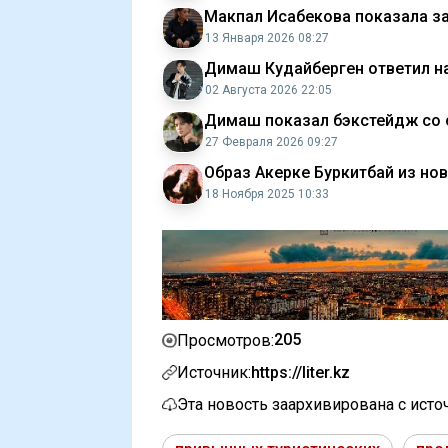
Макпал Исабекова показала з
13 Января 2026 08:27
Димаш Кудайберген ответил на
02 Августа 2026 22:05
Димаш показал бэкстейдж со 
27 Февраля 2026 09:27
Образ Акерке Буркитбай из нов
18 Ноября 2025 10:33
205
Просмотров:
Источник:
https://liter.kz
Эта новость заархивирована с ист