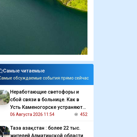
Самые читаемые
Самые обсуждаемые события прямо сейчас
Неработающие светофоры и
сбой связи в больнице. Как в
Усть Каменогорске устраняют
последствия ливня
06 Августа 2026 11:54
452
Таза Қазақстан : более 22 тыс.
жителей Алматинской области