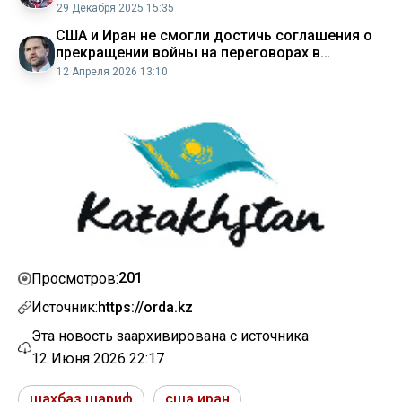
29 Декабря 2025 15:35
США и Иран не смогли достичь соглашения о
прекращении войны на переговорах в
Исламабаде
12 Апреля 2026 13:10
201
Просмотров:
Источник:
https://orda.kz
Эта новость заархивирована с источника
12 Июня 2026 22:17
шахбаз шариф
сша иран