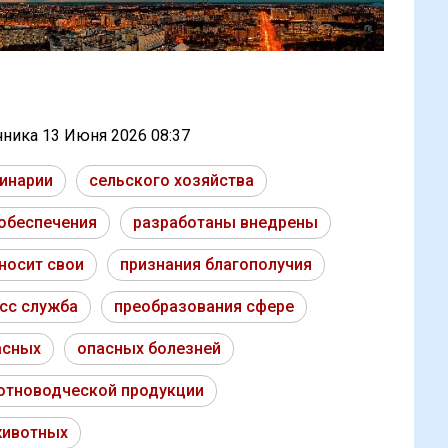
очника
13 Июня 2026 08:37
ринарии
сельского хозяйства
обеспечения
разработаны внедрены
носит свои
признания благополучия
сс служба
преобразования сфере
асных
опасных болезней
отноводческой продукции
животных