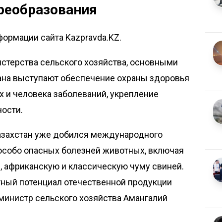
реобразования
формации сайта Kazpravda.KZ.
­терства сельского хозяйства, основными
на высту­пают обеспечение охраны здо­ровья
 и человека заболеваний, укрепление
ости.
азахстан уже добился международного
 особо опасных болезней животных, включая
, африканскую и классическую чуму свиней.
тный потенциал отечественной продукции
министр сельского хозяйства Амангалий