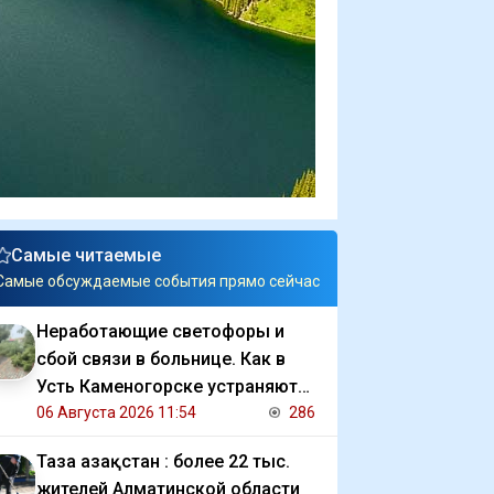
Самые читаемые
Самые обсуждаемые события прямо сейчас
Неработающие светофоры и
сбой связи в больнице. Как в
Усть Каменогорске устраняют
последствия ливня
06 Августа 2026 11:54
286
Таза Қазақстан : более 22 тыс.
жителей Алматинской области