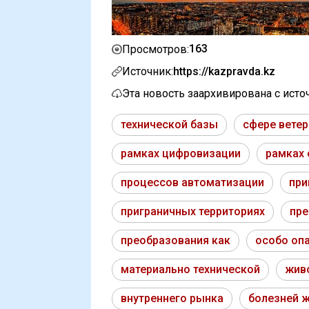
163
Просмотров:
Источник:
https://kazpravda.kz
Эта новость заархивирована с ист
технической базы
сфере вете
рамках цифровизации
рамках 
процессов автоматизации
при
приграничных территориях
пре
преобразования как
особо оп
материально технической
жив
внутреннего рынка
болезней 