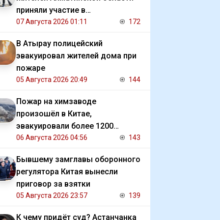
приняли участие в
экологической акции
07 Августа 2026 01:11
172
В Атырау полицейский
эвакуировал жителей дома при
пожаре
05 Августа 2026 20:49
144
Пожар на химзаводе
произошёл в Китае,
эвакуировали более 1200
человек
06 Августа 2026 04:56
143
Бывшему замглавы оборонного
регулятора Китая вынесли
приговор за взятки
05 Августа 2026 23:57
139
К чему придёт суд? Астанчанка