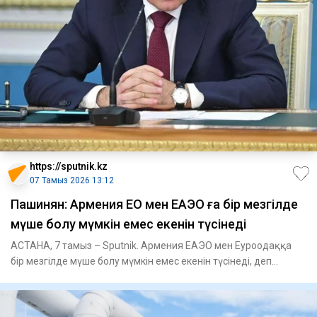
https://sputnik.kz
07 Тамыз 2026 13:12
Пашинян: Армения ЕО мен ЕАЭО ға бір мезгілде
мүше болу мүмкін емес екенін түсінеді
АСТАНА, 7 тамыз – Sputnik. Армения ЕАЭО мен Еуроодаққа
бір мезгілде мүше болу мүмкін емес екенін түсінеді, деп
мәлімдеді