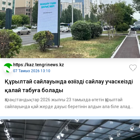
https://kaz.tengrinews.kz
07 Тамыз 2026 13:10
Құрылтай сайлауында өзіңіздің сайлау учаскеңізді
қалай табуға болады
Қазақстандықтар 2026 жылғы 23 тамызда өтетін Құрылтай
сайлауында қай жерде дауыс беретінін алдын ала біле алады.
Орта