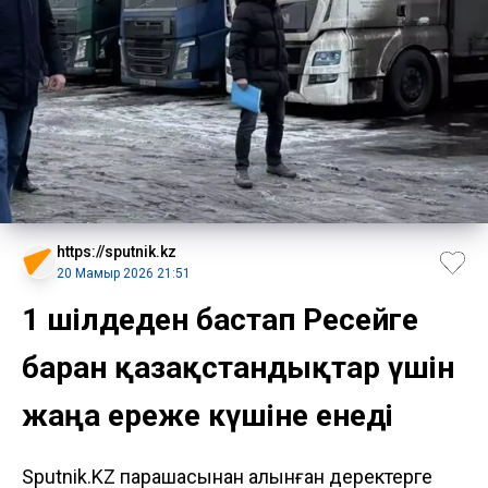
https://sputnik.kz
20 Мамыр 2026 21:51
1 шілдеден бастап Ресейге
барған қазақстандықтар үшін
жаңа ереже күшіне енеді
Sputnik.KZ парақшасынан алынған деректерге