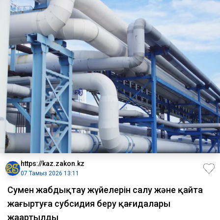
https://kaz.zakon.kz
07 Тамыз 2026 13:11
Сумен жабдықтау жүйелерін салу және қайта
жаңғыртуға субсидия беру қағидалары
жаңартылды