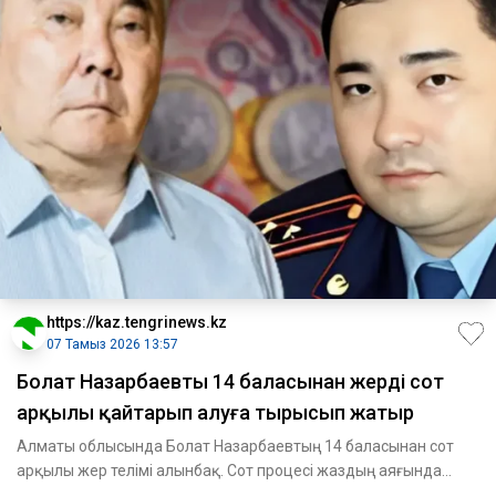
https://kaz.tengrinews.kz
07 Тамыз 2026 13:57
Болат Назарбаевтың 14 баласынан жерді сот
арқылы қайтарып алуға тырысып жатыр
Алматы облысында Болат Назарбаевтың 14 баласынан сот
арқылы жер телімі алынбақ. Сот процесі жаздың аяғында
басталады.