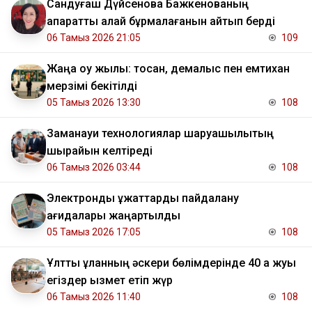
Сандуғаш Дүйсенова Бажкенованың
ақпаратты қалай бұрмалағанын айтып берді
06 Тамыз 2026 21:05
109
Жаңа оқу жылы: тоқсан, демалыс пен емтихан
мерзімі бекітілді
05 Тамыз 2026 13:30
108
Заманауи технологиялар шаруашылықтың
шырайын келтіреді
06 Тамыз 2026 03:44
108
Электрондық құжаттарды пайдалану
қағидалары жаңартылды
05 Тамыз 2026 17:05
108
Ұлттық ұланның әскери бөлімдерінде 40 қа жуық
егіздер қызмет етіп жүр
06 Тамыз 2026 11:40
108