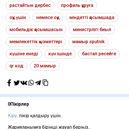
растайтын дербес
профиль құруға
оқу үшін
немесе оқу
міндетті қосымшада
мобильдік қосымшасын
министрлігі биыл
мемлекеттік қызметтері
мамыр sputnik
күшіне енеді
күн ішінде
бастап ресейге
qr код
20 мамыр
0
Пікірлер
Кіру,
пікір қалдыру үшін...
Жарияланымға бірінші жауап беріңіз...