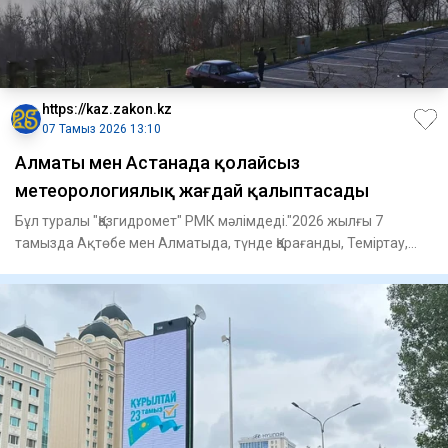
https://kaz.zakon.kz
07 Тамыз 2026 13:10
Алматы мен Астанада қолайсыз
метеорологиялық жағдай қалыптасады
Бұл туралы "Қазгидромет" РМК мәлімдеді."2026 жылғы 7
тамызда Ақтөбе мен Алматыда, түнде Қарағанды, Теміртау,
Атырау жән