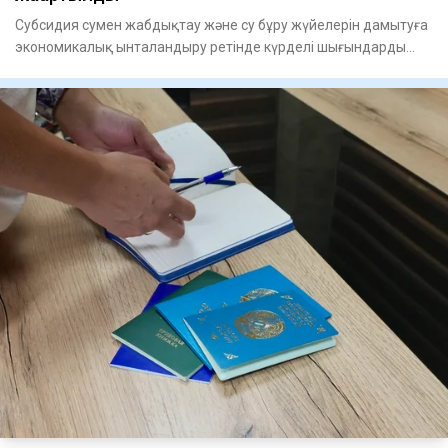
Субсидия сумен жабдықтау және су бұру жүйелерін дамытуға
экономикалық ынталандыру ретінде күрделі шығындарды
өтеуге бер