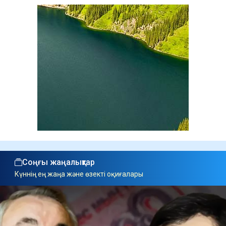
Соңғы жаңалықтар
Күннің ең жаңа және өзекті оқиғалары