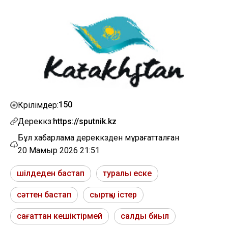
150
Көрілімдер:
Дереккөз:
https://sputnik.kz
Бұл хабарлама дереккөзден мұрағатталған
20 Мамыр 2026 21:51
шілдеден бастап
туралы еске
сәттен бастап
сыртқы істер
сағаттан кешіктірмей
салды биыл