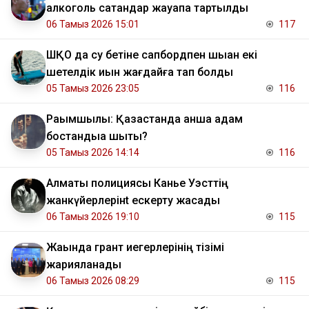
алкоголь сатқандар жауапқа тартылды
06 Тамыз 2026 15:01
117
ШҚО да су бетіне сапбордпен шыққан екі
шетелдік қиын жағдайға тап болды
05 Тамыз 2026 23:05
116
Рақымшылық: Қазақстанда қанша адам
бостандыққа шықты?
05 Тамыз 2026 14:14
116
Алматы полициясы Канье Уэсттің
жанкүйерлерінt ескерту жасады
06 Тамыз 2026 19:10
115
Жақында грант иегерлерінің тізімі
жарияланады
06 Тамыз 2026 08:29
115