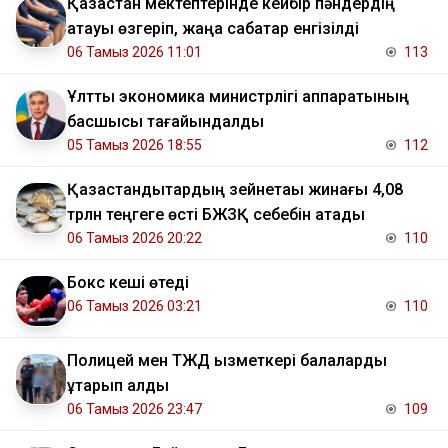
Қазақстан мектептерінде кейбір пәндердің
атауы өзгеріп, жаңа сабақтар енгізілді
06 Тамыз 2026 11:01
113
Ұлттық экономика министрлігі аппаратының
басшысы тағайындалды
05 Тамыз 2026 18:55
112
Қазақстандықтардың зейнетақы жинағы 4,08
трлн теңгеге өсті БЖЗҚ себебін атады
06 Тамыз 2026 20:22
110
Бокс кеші өтеді
06 Тамыз 2026 03:21
110
Полицей мен ТЖД қызметкері балаларды
құтқарып қалды
06 Тамыз 2026 23:47
109