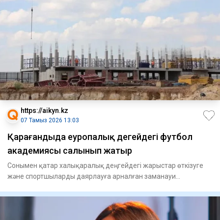
https://aikyn.kz
07 Тамыз 2026 13:03
Қарағандыда еуропалық деңгейдегі футбол
академиясы салынып жатыр
Сонымен қатар халықаралық деңгейдегі жарыстар өткізуге
және спортшыларды даярлауға арналған заманауи
инфрақұрылым қалы