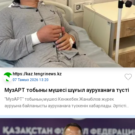
https://kaz.tengrinews.kz
07 Тамыз 2026 13:20
МузАРТ тобының мүшесі шұғыл ауруханаға түсті
"МузАРТ" тобының мүшесі Кенжебек Жанәбілов жүрек
ауруына байланысты ауруханаға түскенін хабарлады. Әртістің
айтуынша,