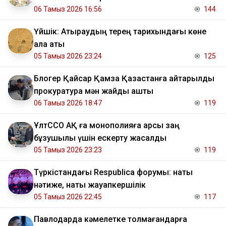
06 Тамыз 2026 16:56
144
Үйшік: Атыраудың терең тарихындағы көне
қала аты
05 Тамыз 2026 23:24
125
Блогер Қайсар Қамза Қазақстанға қайтарылды
прокуратура мән жайды ашты
06 Тамыз 2026 18:47
119
ҰлтССО АҚ ға монополияға қарсы заң
бұзушылық үшін ескерту жасалды
05 Тамыз 2026 23:23
119
Түркістандағы Respublica форумы: нақты
нәтиже, нақты жауапкершілік
05 Тамыз 2026 22:45
117
Павлодарда кәмелетке толмағандарға