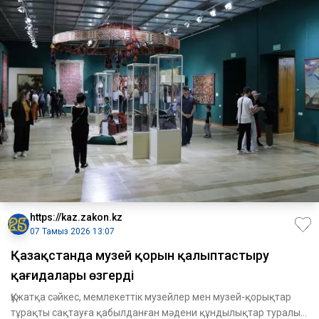
https://kaz.zakon.kz
07 Тамыз 2026 13:07
Қазақстанда музей қорын қалыптастыру
қағидалары өзгерді
Құжатқа сәйкес, мемлекеттік музейлер мен музей-қорықтар
тұрақты сақтауға қабылданған мәдени құндылықтар туралы