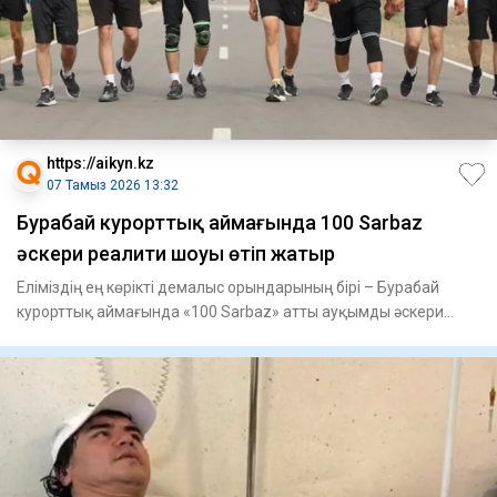
https://aikyn.kz
07 Тамыз 2026 13:32
Бурабай курорттық аймағында 100 Sarbaz
әскери реалити шоуы өтіп жатыр
Еліміздің ең көрікті демалыс орындарының бірі – Бурабай
курорттық аймағында «100 Sarbaz» атты ауқымды әскери
реалити-ш