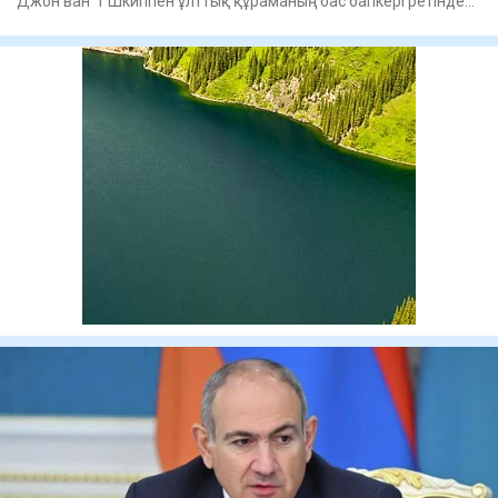
Джон ван ’т Шкиппен ұлттық құраманың бас бапкері ретінде
жұмыс і