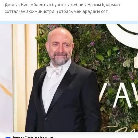
Қуандық Бишімбаевтың бұрынғы жұбайы Назым Қаһарман
сотталған экс-министрдің отбасымен арадағы сот
процестерінің жаңа