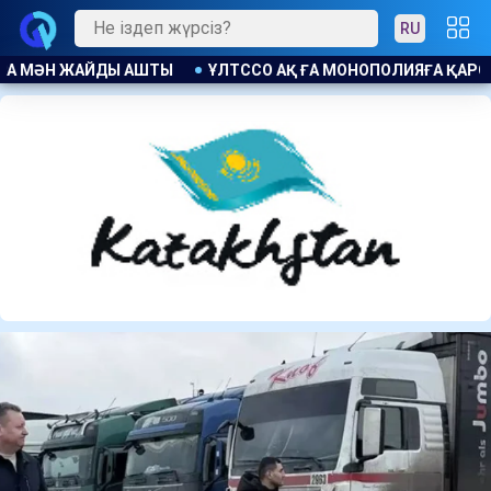
RU
ОЛИЯҒА ҚАРСЫ ЗАҢ БҰЗУШЫЛЫҚ ҮШІН ЕСКЕРТУ ЖАСАЛДЫ