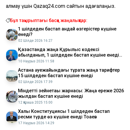
алмау үшін Qazaq24.com сайтын қадағалаңыз.
Бұл тақырыптағы басқа жаңалықтар:
1 шілдеден бастап қандай өзгерістер күшіне
енеді?
02 Шілде 2026 16:27
Қазақстанда жаңа Құрылыс кодексі
қабылданып, 1 шілдеден бастап күшіне енеді
министр
10 Наурыз 2026 11:58
Астана әуежайындағы тұрақта жаңа тарифтер
15 шілдеден бастап күшіне енеді
02 Шілде 2026 17:39
Міндетті зейнетақы жарнасы: Жаңа ереже 2026
жылдан бастап күшіне енеді
12 Қараша 2025 15:00
Халық Конституциясы 1 шілдеден бастап
ресми түрде өз күшіне енеді Тоқаев
17 Наурыз 2026 14:29