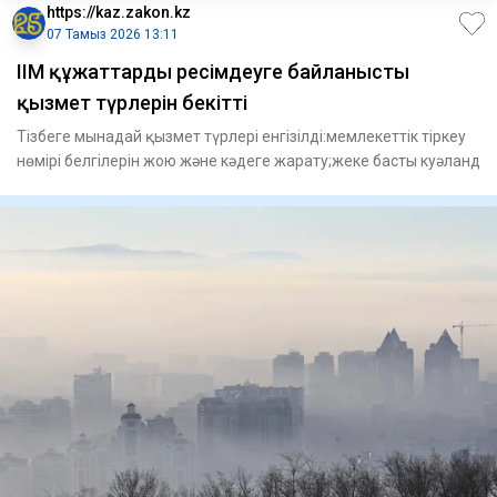
https://kaz.zakon.kz
07 Тамыз 2026 13:11
ІІМ құжаттарды ресімдеуге байланысты
қызмет түрлерін бекітті
Тізбеге мынадай қызмет түрлері енгізілді:мемлекеттік тіркеу
нөмірі белгілерін жою және кәдеге жарату;жеке басты куәланд