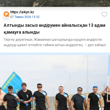
https://aikyn.kz
07 Тамыз 2026 13:32
Алтынды заңсыз өндірумен айналысқан 13 адам
қамауға алынды
Тергеу дерегінше, Жаманкөл шатқалында күрделі өндірістік
өңдеуді қажет етпейтін табиғи алтын өндірілген, – деп хабарл