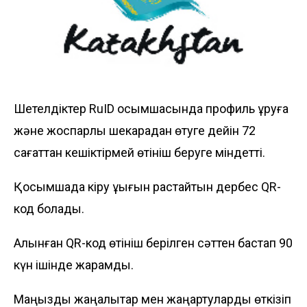
Шетелдіктер RuID қосымшасында профиль құруға
және жоспарлы шекарадан өтуге дейін 72
сағаттан кешіктірмей өтініш беруге міндетті.
Қосымшада кіру құқығын растайтын дербес QR-
код болады.
Алынған QR-код өтініш берілген сәттен бастап 90
күн ішінде жарамды.
Маңызды жаңалықтар мен жаңартуларды өткізіп