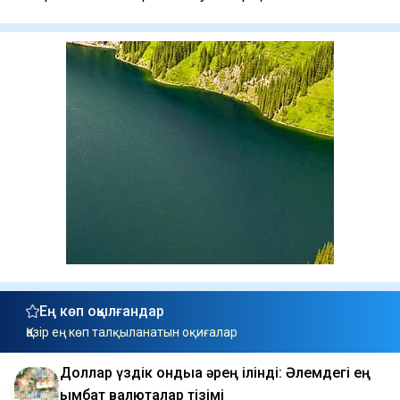
Ең көп оқылғандар
Қазір ең көп талқыланатын оқиғалар
Доллар үздік ондыққа әрең ілінді: Әлемдегі ең
қымбат валюталар тізімі