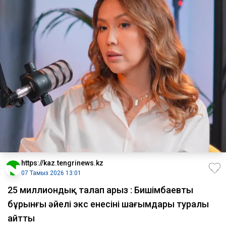
https://kaz.tengrinews.kz
07 Тамыз 2026 13:01
25 миллиондық талап арыз : Бишімбаевтың
бұрынғы әйелі экс енесінің шағымдары туралы
айтты