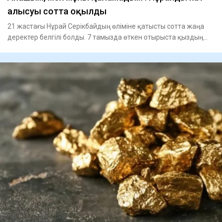
алысуы сотта оқылды
21 жастағы Нұрай Серікбайдың өліміне қатысты сотта жаңа
деректер белгілі болды. 7 тамызда өткен отырыста қыздың
оны а