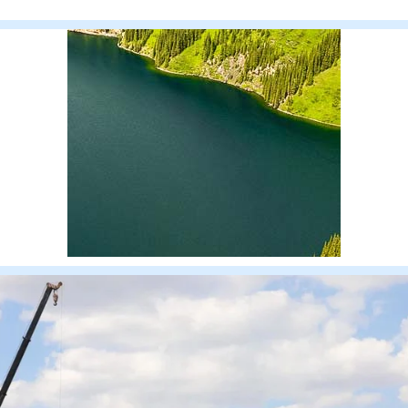
мәліметт