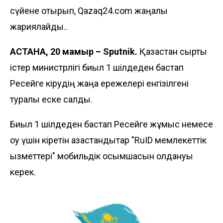
сүйене отырып, Qazaq24.com жаңалық
жариялайды..
АСТАНА, 20 мамыр – Sputnik.
Қазақстан сыртқы
істер министрлігі биыл 1 шілдеден бастап
Ресейге кірудің жаңа ережелері енгізілгені
туралы еске салды.
Биыл 1 шілдеден бастап Ресейге жұмыс немесе
оқу үшін кіретін қазақстандықтар "RuID мемлекеттік
қызметтері" мобильдік қосымшасын қолдануы
керек.