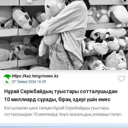
https://kaz.tengrinews.kz
07 Тамыз 2026 16:29
Нұрай Серікбайдың туыстары сотталушыдан
10 миллиард сұрады, бірақ өздері үшін емес
Кісі қолынан қаза тапқан Нұрай Серікбайдың туыстары
сотталушыдан 10 миллиард теңге моральдық өтемақы талап
етті, - де