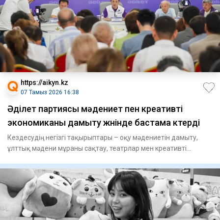
https://aikyn.kz
07 Тамыз 2026 16:38
Әділет партиясы мәдениет пен креативті
экономиканы дамыту жөнінде бастама көтерді
Кездесудің негізгі тақырыптары – оқу мәдениетін дамыту,
ұлттық мәдени мұраны сақтау, театрлар мен креативті
индустриял