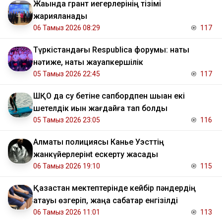
Жақында грант иегерлерінің тізімі
жарияланады
06 Тамыз 2026 08:29
117
Түркістандағы Respublica форумы: нақты
нәтиже, нақты жауапкершілік
05 Тамыз 2026 22:45
117
ШҚО да су бетіне сапбордпен шыққан екі
шетелдік қиын жағдайға тап болды
05 Тамыз 2026 23:05
116
Алматы полициясы Канье Уэсттің
жанкүйерлерінt ескерту жасады
06 Тамыз 2026 19:10
115
Қазақстан мектептерінде кейбір пәндердің
атауы өзгеріп, жаңа сабақтар енгізілді
06 Тамыз 2026 11:01
113