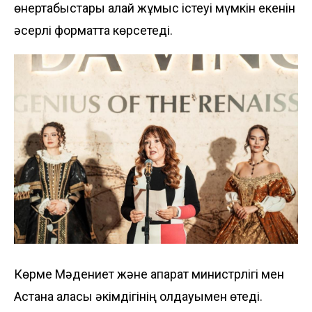
өнертабыстары қалай жұмыс істеуі мүмкін екенін
әсерлі форматта көрсетеді.
Көрме Мәдениет және ақпарат министрлігі мен
Астана қаласы әкімдігінің қолдауымен өтеді.