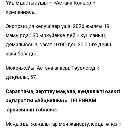
Ұйымдастырушы – «Астана Концерт»
компаниясы.
Экспозиция келушілер үшін 2026 жылғы 19
мамырдан 30 қыркүйекке дейін күн сайын,
демалыссыз, сағат 10:00-ден 20:00-ге дейін
ашық болады.
Мекенжайы: Астана қаласы, Тәуелсіздік
даңғылы, 57.
Сараптама, зерттеу мақала, күнделікті өзекті
ақпаратты «Айқынның»
TELEGRAM
арнасынан табасыз.
Маңызды жаңалықтар мен жаңартуларды өткізіп