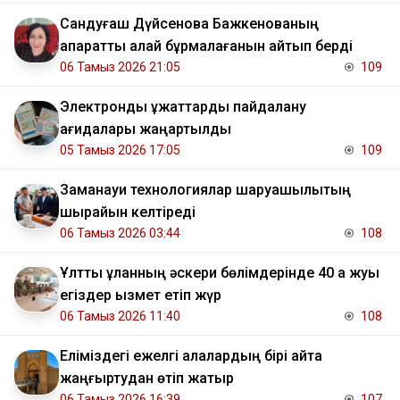
Сандуғаш Дүйсенова Бажкенованың
ақпаратты қалай бұрмалағанын айтып берді
06 Тамыз 2026 21:05
109
Электрондық құжаттарды пайдалану
қағидалары жаңартылды
05 Тамыз 2026 17:05
109
Заманауи технологиялар шаруашылықтың
шырайын келтіреді
06 Тамыз 2026 03:44
108
Ұлттық ұланның әскери бөлімдерінде 40 қа жуық
егіздер қызмет етіп жүр
06 Тамыз 2026 11:40
108
Еліміздегі ежелгі қалалардың бірі қайта
жаңғыртудан өтіп жатыр
06 Тамыз 2026 16:39
107