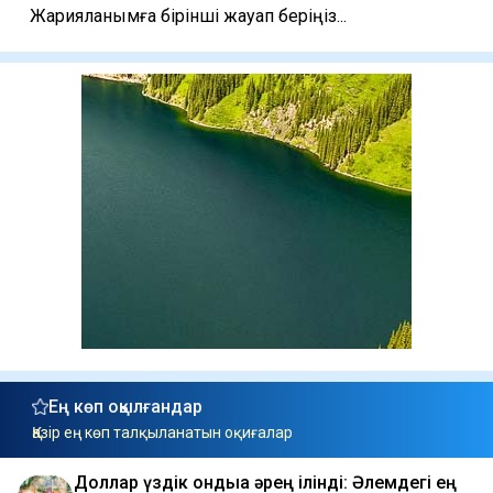
Жарияланымға бірінші жауап беріңіз...
Ең көп оқылғандар
Қазір ең көп талқыланатын оқиғалар
Доллар үздік ондыққа әрең ілінді: Әлемдегі ең