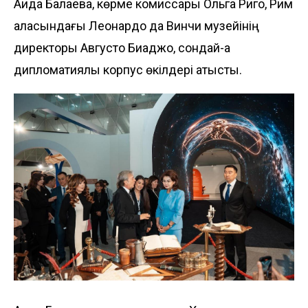
Аида Балаева, көрме комиссары Ольга Риго, Рим
қаласындағы Леонардо да Винчи музейінің
директоры Августо Биаджо, сондай-ақ
дипломатиялық корпус өкілдері қатысты.