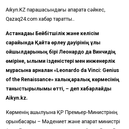
Aikyn.KZ парақшасындағы ақпаратқа сәйкес,
Qazaq24.com хабар таратты..
Астанадағы Бейбітшілік және келісім
сарайында Қайта өрлеу дәуірінің ұлы
ойшылдарының бірі Леонардо да Винчидің
өміріне, ғылыми ізденістері мен инженерлік
мұрасына арналған «Leonardo da Vinci: Genius
of the Renaissance» халықаралық көрмесінің
таныстырылымы өтті, – деп хабарлайды
Aikyn.kz.
Көрменің ашылуына ҚР Премьер-Министрінің
орынбасары – Мәдениет және ақпарат министрі