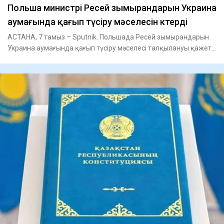
Польша министрі Ресей зымырандарын Украина
аумағында қағып түсіру мәселесін көтерді
АСТАНА, 7 тамыз – Sputnik. Польшада Ресей зымырандарын
Украина аумағында қағып түсіру мәселесі талқылануы қажет,
деп мәл