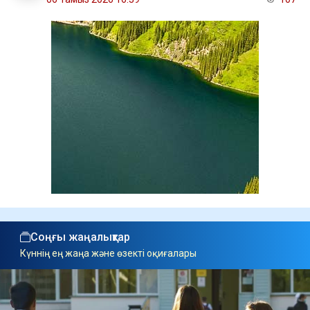
Соңғы жаңалықтар
Күннің ең жаңа және өзекті оқиғалары