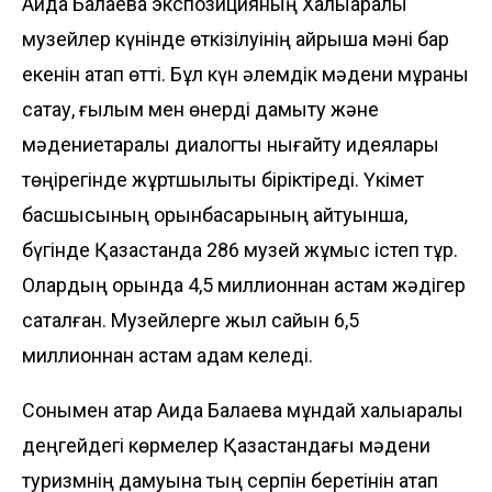
Аида Балаева экспозицияның Халықаралық
музейлер күнінде өткізілуінің айрықша мәні бар
екенін атап өтті. Бұл күн әлемдік мәдени мұраны
сақтау, ғылым мен өнерді дамыту және
мәдениетаралық диалогты нығайту идеялары
төңірегінде жұртшылықты біріктіреді. Үкімет
басшысының орынбасарының айтуынша,
бүгінде Қазақстанда 286 музей жұмыс істеп тұр.
Олардың қорында 4,5 миллионнан астам жәдігер
сақталған. Музейлерге жыл сайын 6,5
миллионнан астам адам келеді.
Сонымен қатар Аида Балаева мұндай халықаралық
деңгейдегі көрмелер Қазақстандағы мәдени
туризмнің дамуына тың серпін беретінін атап