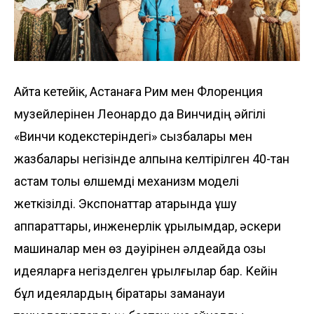
Айта кетейік, Астанаға Рим мен Флоренция
музейлерінен Леонардо да Винчидің әйгілі
«Винчи кодекстеріндегі» сызбалары мен
жазбалары негізінде қалпына келтірілген 40-тан
астам толық өлшемді механизм моделі
жеткізілді. Экспонаттар қатарында ұшу
аппараттары, инженерлік құрылымдар, әскери
машиналар мен өз дәуірінен әлдеқайда озық
идеяларға негізделген құрылғылар бар. Кейін
бұл идеялардың бірқатары заманауи