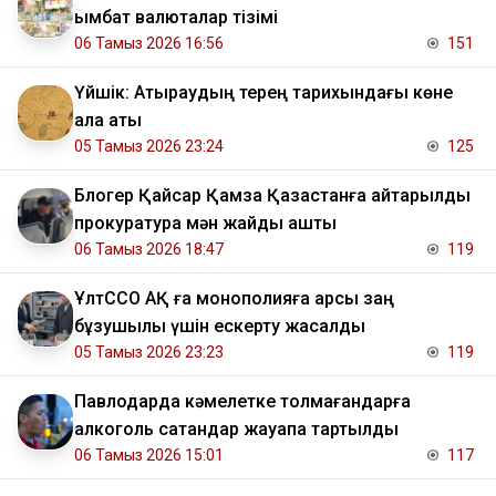
қымбат валюталар тізімі
06 Тамыз 2026 16:56
151
Үйшік: Атыраудың терең тарихындағы көне
қала аты
05 Тамыз 2026 23:24
125
Блогер Қайсар Қамза Қазақстанға қайтарылды
прокуратура мән жайды ашты
06 Тамыз 2026 18:47
119
ҰлтССО АҚ ға монополияға қарсы заң
бұзушылық үшін ескерту жасалды
05 Тамыз 2026 23:23
119
Павлодарда кәмелетке толмағандарға
алкоголь сатқандар жауапқа тартылды
06 Тамыз 2026 15:01
117