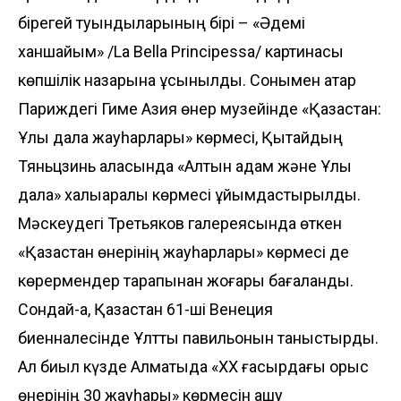
бірегей туындыларының бірі – «Әдемі
ханшайым» /La Bella Principessa/ картинасы
көпшілік назарына ұсынылды. Сонымен қатар
Париждегі Гиме Азия өнер музейінде «Қазақстан:
Ұлы дала жауһарлары» көрмесі, Қытайдың
Тяньцзинь қаласында «Алтын адам және Ұлы
дала» халықаралық көрмесі ұйымдастырылды.
Мәскеудегі Третьяков галереясында өткен
«Қазақстан өнерінің жауһарлары» көрмесі де
көрермендер тарапынан жоғары бағаланды.
Сондай-ақ, Қазақстан 61-ші Венеция
биенналесінде Ұлттық павильонын таныстырды.
Ал биыл күзде Алматыда «ХХ ғасырдағы орыс
өнерінің 30 жауһары» көрмесін ашу