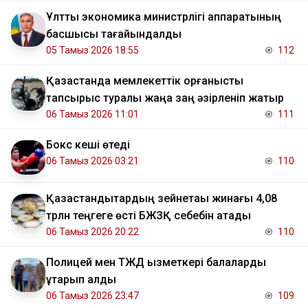
Ұлттық экономика министрлігі аппаратының
басшысы тағайындалды
05 Тамыз 2026 18:55
112
Қазақстанда мемлекеттік қорғаныстық
тапсырыс туралы жаңа заң әзірленіп жатыр
06 Тамыз 2026 11:01
111
Бокс кеші өтеді
06 Тамыз 2026 03:21
110
Қазақстандықтардың зейнетақы жинағы 4,08
трлн теңгеге өсті БЖЗҚ себебін атады
06 Тамыз 2026 20:22
110
Полицей мен ТЖД қызметкері балаларды
құтқарып қалды
06 Тамыз 2026 23:47
109