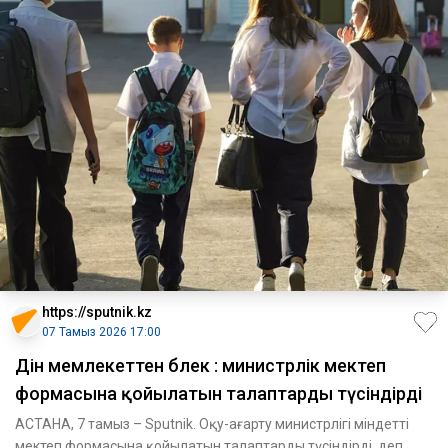
https://sputnik.kz
07 Тамыз 2026 17:00
Дін мемлекеттен бөлек : министрлік мектеп
формасына қойылатын талаптарды түсіндірді
АСТАНА, 7 тамыз – Sputnik. Оқу-ағарту министрлігі міндетті
мектеп формасына қойылатын талаптарды түсіндірді, деп