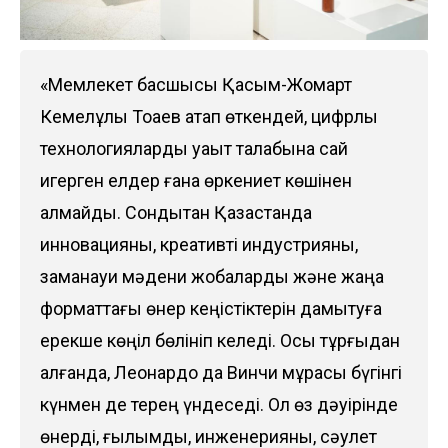
«Мемлекет басшысы Қасым-Жомарт
Кемелұлы Тоқаев атап өткендей, цифрлық
технологияларды уақыт талабына сай
игерген елдер ғана өркениет көшінен
қалмайды. Сондықтан Қазақстанда
инновацияны, креативті индустрияны,
заманауи мәдени жобаларды және жаңа
форматтағы өнер кеңістіктерін дамытуға
ерекше көңіл бөлініп келеді. Осы тұрғыдан
алғанда, Леонардо да Винчи мұрасы бүгінгі
күнмен де терең үндеседі. Ол өз дәуірінде
өнерді, ғылымды, инженерияны, сәулет