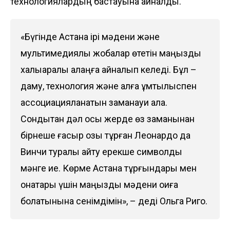
технологиялардың бастауына айналды.
«Бүгінде Астана ірі мәдени және
мультимедиялық жобалар өтетін маңызды
халықаралық алаңға айналып келеді. Бұл –
даму, технология және алға ұмтылыспен
ассоциацияланатын заманауи қала.
Сондықтан дәл осы жерде өз заманынан
бірнеше ғасыр озық тұрған Леонардо да
Винчи туралы айту ерекше символдық
мәнге ие. Көрме Астана тұрғындары мен
қонақтары үшін маңызды мәдени оқиға
болатынына сенімдімін», – деді Ольга Риго.