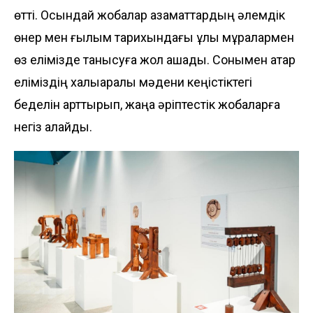
өтті. Осындай жобалар азаматтардың әлемдік
өнер мен ғылым тарихындағы ұлы мұралармен
өз елімізде танысуға жол ашады. Сонымен қатар
еліміздің халықаралық мәдени кеңістіктегі
беделін арттырып, жаңа әріптестік жобаларға
негіз қалайды.