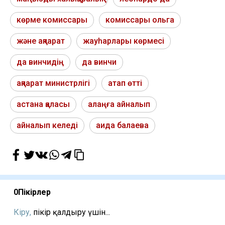
көрме комиссары
комиссары ольга
және ақпарат
жауһарлары көрмесі
да винчидің
да винчи
ақпарат министрлігі
атап өтті
астана қаласы
алаңға айналып
айналып келеді
аида балаева
0
Пікірлер
Кіру,
пікір қалдыру үшін...