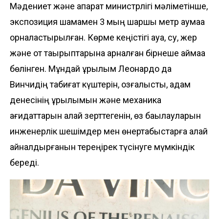
Мәдениет және ақпарат министрлігі мәліметінше,
экспозиция шамамен 3 мың шаршы метр аумаққа
орналастырылған. Көрме кеңістігі ауа, су, жер
және от тақырыптарына арналған бірнеше аймаққа
бөлінген. Мұндай құрылым Леонардо да
Винчидің табиғат күштерін, қозғалысты, адам
денесінің құрылымын және механика
қағидаттарын қалай зерттегенін, өз бақылауларын
инженерлік шешімдер мен өнертабыстарға қалай
айналдырғанын тереңірек түсінуге мүмкіндік
береді.