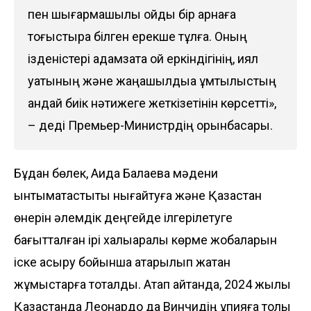
пен шығармашылық ойды бір арнаға
тоғыстыра білген ерекше тұлға. Оның
ізденістері адамзатқа ой еркіндігінің, қиял
қуатының және жаңашылдыққа ұмтылыстың
қандай биік нәтижеге жеткізетінін көрсетті»,
– деді Премьер-Министрдің орынбасары.
Бұдан бөлек, Аида Балаева мәдени
ынтымақтастықты нығайтуға және Қазақстан
өнерін әлемдік деңгейде ілгерілетуге
бағытталған ірі халықаралық көрме жобаларын
іске асыру бойынша атқарылып жатқан
жұмыстарға тоқталды. Атап айтқанда, 2024 жылы
Қазақстанда Леонардо да Винчидің құпияға толы