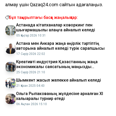
алмау үшін Qazaq24.com сайтын қадағалаңыз.
Бұл тақырыптағы басқа жаңалықтар:
Астанада кітапханалар коворкинг пен
шығармашылық алаңға айналып келеді
05 Қаңтар 2026 10:31
Астана мен Анкара жаңа өңірлік тәртіптің
авторына айналып келеді түрік сарапшысы
17 Сәуір 2026 22:02
Креативті индустрия Қазақстанның жаңа
экономикалық саясатының маңызды
бағытына айналып келеді Аида Балаева
25 Сәуір 2026 21:10
Шымкент жасыл желекке айналып келеді
21 Қазан 2025 04:43
Ольга Рыпакованың жүлдесіне арналған XI
халықаралық турнир өтеді
06 Ақпан 2026 15:10