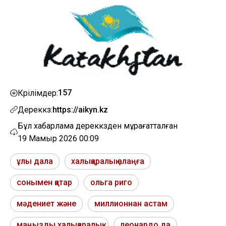
157
Көрілімдер:
Дереккөз:
https://aikyn.kz
Бұл хабарлама дереккөзден мұрағатталған
19 Мамыр 2026 00:09
ұлы дала
халықаралық алаңға
сонымен қатар
ольга риго
мәдениет және
миллионнан астам
маңызды халықаралық
леонардо да