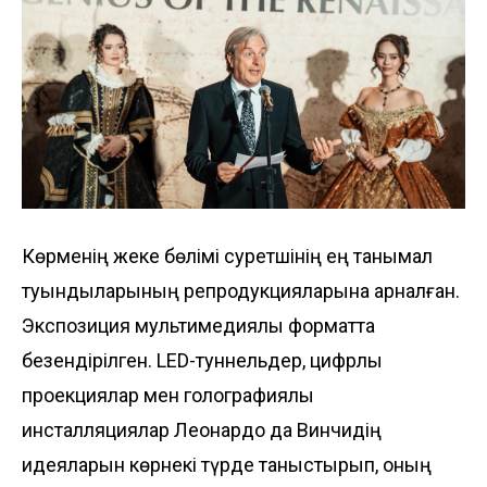
Көрменің жеке бөлімі суретшінің ең танымал
туындыларының репродукцияларына арналған.
Экспозиция мультимедиялық форматта
безендірілген. LED-туннельдер, цифрлық
проекциялар мен голографиялық
инсталляциялар Леонардо да Винчидің
идеяларын көрнекі түрде таныстырып, оның