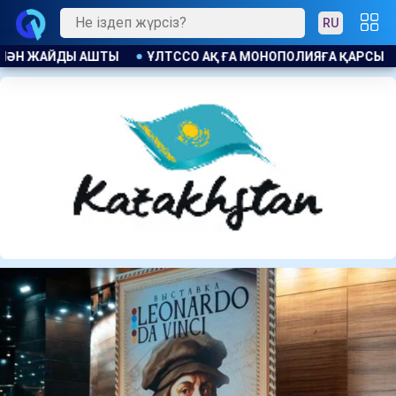
RU
ОПОЛИЯҒА ҚАРСЫ ЗАҢ БҰЗУШЫЛЫҚ ҮШІН ЕСКЕРТУ ЖАСАЛДЫ