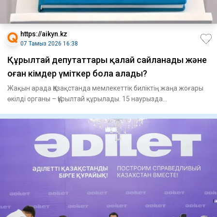
https://aikyn.kz
07 Тамыз 2026 16:38
Құрылтай депутаттары қалай сайланады және
оған кімдер үміткер бола алады?
Жақын арада Қазақстанда мемлекеттік биліктің жаңа жоғары
өкілді органы – Құрылтай құрылады. 15 наурызда
республикалық