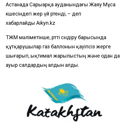
Астанада Сарыарқа ауданындағы Жаяу Мұса
көшесіндегі жер үй өртенді, – деп
хабарлайды
Aikyn.kz
ТЖМ мәліметінше, өртті сөндіру барысында
құтқарушылар газ баллонын қауіпсіз жерге
шығарып, ықтимал жарылыстың және одан да
ауыр салдардың алдын алды.