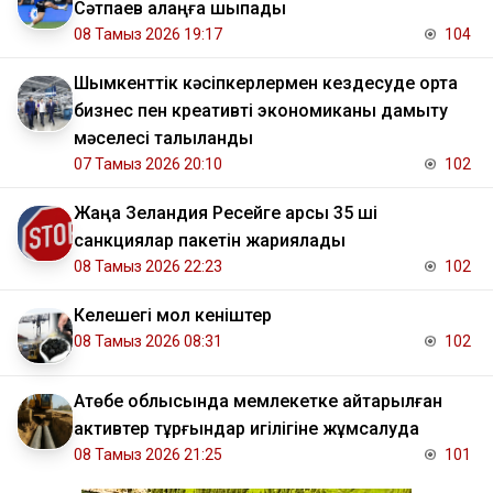
Сәтпаев алаңға шықпады
08 Тамыз 2026 19:17
104
Шымкенттік кәсіпкерлермен кездесуде орта
бизнес пен креативті экономиканы дамыту
мәселесі талқыланды
07 Тамыз 2026 20:10
102
Жаңа Зеландия Ресейге қарсы 35 ші
санкциялар пакетін жариялады
08 Тамыз 2026 22:23
102
Келешегі мол кеніштер
08 Тамыз 2026 08:31
102
​Ақтөбе облысында мемлекетке қайтарылған
активтер тұрғындар игілігіне жұмсалуда
08 Тамыз 2026 21:25
101