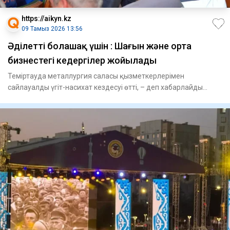
https://aikyn.kz
09 Тамыз 2026 13:56
Әділетті болашақ үшін : Шағын және орта
бизнестегі кедергілер жойылады
Теміртауда металлургия саласы қызметкерлерімен
сайлауалды үгіт-насихат кездесуі өтті, – деп хабарлайды
Aikyn.kz сайты.