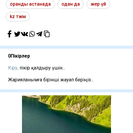
оранды астанада
одан да
жер үй
kz тжм
0
Пікірлер
Кіру,
пікір қалдыру үшін...
Жарияланымға бірінші жауап беріңіз...