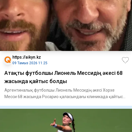
https://aikyn.kz
09 Тамыз 2026 11:25
Атақты футболшы Лионель Мессидің әкесі 68
жасында қайтыс болды
Аргентиналық футболшы Лионель Мессидің әкесі Хорхе
Месси 68 жасында Росарио қаласындағы клиникада қайтыс
болды, – деп