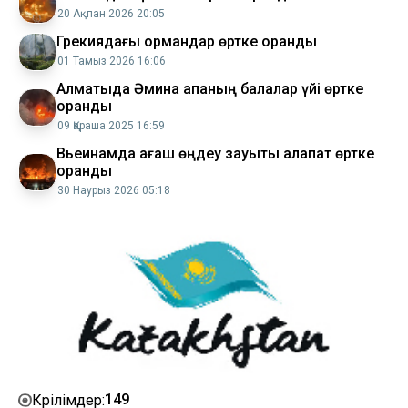
20 Ақпан 2026 20:05
Грекиядағы ормандар өртке оранды
01 Тамыз 2026 16:06
Алматыда Әмина апаның балалар үйі өртке
оранды
09 Қараша 2025 16:59
Вьеинамда ағаш өңдеу зауыты алапат өртке
оранды
30 Наурыз 2026 05:18
149
Көрілімдер: