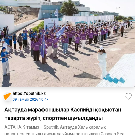
https://sputnik.kz
09 Тамыз 2026 10:47
Ақтауда марафоншылар Каспийді қоқыстан
тазарта жүріп, спортпен шұғылданды
АСТАНА, 9 тамыз – Sputnik. Ақтауда Халықаралық
волонтерлер жылы аясында ұйымдастырылған Caspian Sea