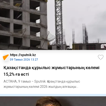
https://sputnik.kz
09 Тамыз 2026 13:27
Қазақстанда құрылыс жұмыстарының көлемі
15,2% ға өсті
АСТАНА, 9 тамыз – Sputnik. Қазақстанда құрылыс
жұмыстарының көлемі 2026 жылдың алғашқы
жартыжылдығында 4,1 трлн теңгені