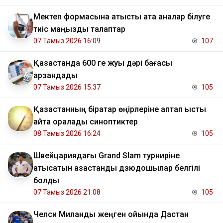
Мектеп формасына қатысты ата аналар білуге
тиіс маңызды талаптар
07 Тамыз 2026 16:09
107
Қазақстанда 600 ге жуық дәрі бағасы
арзандады
07 Тамыз 2026 15:37
105
Қазақстанның бірқатар өңірлеріне аптап ыстық
қайта оралады синоптиктер
08 Тамыз 2026 16:24
105
Швейцариядағы Grand Slam турниріне
қатысатын қазақстандық дзюдошылар белгілі
болды
07 Тамыз 2026 21:08
105
Челси Миланды жеңген ойында Дастан