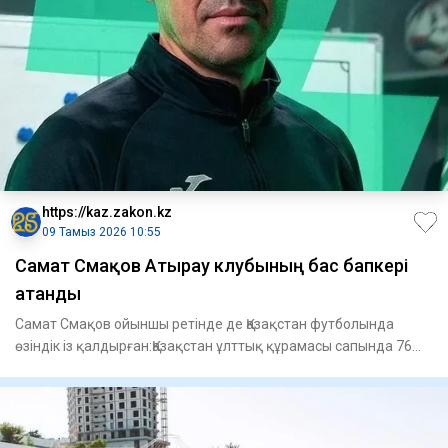
https://kaz.zakon.kz
09 Тамыз 2026 10:55
Самат Смақов Атырау клубының бас бапкері
атанды
Самат Смақов ойыншы ретінде де Қазақстан футболында
өзіндік із қалдырған:Қазақстан ұлттық құрамасы сапында 76
матч өткі