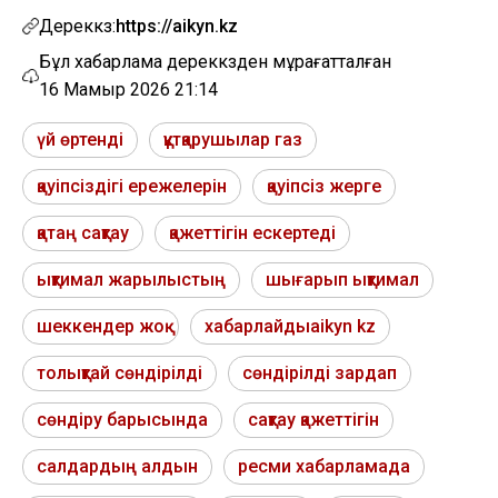
Дереккөз:
https://aikyn.kz
Бұл хабарлама дереккөзден мұрағатталған
16 Мамыр 2026 21:14
үй өртенді
құтқарушылар газ
қауіпсіздігі ережелерін
қауіпсіз жерге
қатаң сақтау
қажеттігін ескертеді
ықтимал жарылыстың
шығарып ықтимал
шеккендер жоқ
хабарлайдыaikyn kz
толықтай сөндірілді
сөндірілді зардап
сөндіру барысында
сақтау қажеттігін
салдардың алдын
ресми хабарламада