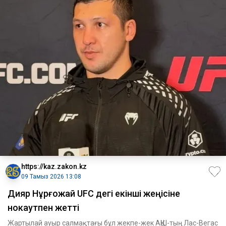
https://kaz.zakon.kz
09 Тамыз 2026 13:08
Дияр Нұрғожай UFC дегі екінші жеңісіне
нокаутпен жетті
Жартылай ауыр салмақтағы бұл жекпе-жек АҚШ-тың Лас-Вегас