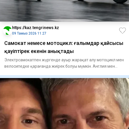
https://kaz.tengrinews.kz
09 Тамыз 2026 11:27
Самокат немесе мотоцикл: ғалымдар қайсысы
қауіптірек екенін анықтады
Электрсамокатпен жүргенде ауыр жарақат алу мотоцикл мен
велосипедке қарағанда жиірек болуы мүмкін. Англия мен
Уэльсте