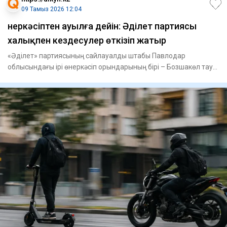
09 Тамыз 2026 12:04
Өнеркәсіптен ауылға дейін: Әділет партиясы
халықпен кездесулер өткізіп жатыр
«Әділет» партиясының сайлауалды штабы Павлодар
облысындағы ірі өнеркәсіп орындарының бірі – Бозшакөл тау-
кен байыту ко