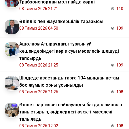
Трабзонспордан мол пайда көрді
08 Тамыз 2026 21:21
110
Әділдік пен жауапкершілік таразысы
08 Тамыз 2026 04:50
109
​Ақшолақов Атыраудағы тұрғын үй
кешендеріндегі кәріз суы мәселесін шешуді
тапсырды
08 Тамыз 2026 21:25
109
​Шілдеде қазақстандықтарға 104 мыңнан астам
бос жұмыс орны ұсынылды
08 Тамыз 2026 21:26
108
Әділет партиясы сайлауалды бағдарламасын
таныстырып, өңірлердегі өзекті мәселені
талқылады
08 Тамыз 2026 12:02
108