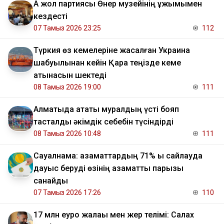
Ақ жол партиясы Өнер музейінің ұжымымен
кездесті
07 Тамыз 2026 23:25
112
Түркия өз кемелеріне жасалған Украина
шабуылынан кейін Қара теңізде кеме
қатынасын шектеді
08 Тамыз 2026 19:00
111
Алматыда атақты муралдың үсті бояп
тасталды әкімдік себебін түсіндірді
08 Тамыз 2026 10:48
111
Сауалнама: азаматтардың 71% ы сайлауда
дауыс беруді өзінің азаматтық парызы
санайды
07 Тамыз 2026 17:26
110
17 млн еуро жалақы мен жер телімі: Салах