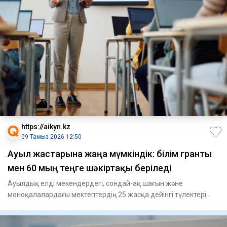
https://aikyn.kz
09 Тамыз 2026 12:50
Ауыл жастарына жаңа мүмкіндік: білім гранты
мен 60 мың теңге шәкіртақы беріледі
Ауылдық елді мекендердегі, сондай-ақ шағын және
моноқалалардағы мектептердің 25 жасқа дейінгі түлектері
әлеуметтік сан