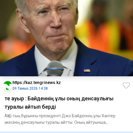
https://kaz.tengrinews.kz
09 Тамыз 2026 14:38
Өте ауыр : Байденнің ұлы оның денсаулығы
туралы айтып берді
АҚШ-тың бұрынғы президенті Джо Байденнің ұлы Хантер
әкесінің денсаулығы туралы айтты. Оның айтуынша,
саясаткердің аур