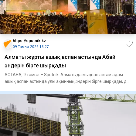
https://sputnik.kz
09 Тамыз 2026 13:27
Алматы жұрты ашық аспан астында Абай
әндерін бірге шырқады
АСТАНА, 9 тамыз – Sputnik. Алматыда мыңнан астам адам
ашық аспан астында ұлы ақынның әндерін бірге шырқады, деп
хабарлад