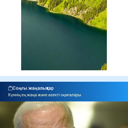
Соңғы жаңалықтар
Күннің ең жаңа және өзекті оқиғалары