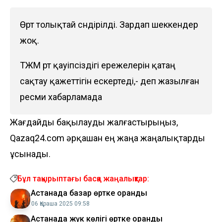
Өрт толықтай сөндірілді. Зардап шеккендер
жоқ.
ТЖМ өрт қауіпсіздігі ережелерін қатаң
сақтау қажеттігін ескертеді,- деп жазылған
ресми хабарламада
Жағдайды бақылауды жалғастырыңыз,
Qazaq24.com әрқашан ең жаңа жаңалықтарды
ұсынады.
Бұл тақырыптағы басқа жаңалықтар:
Астанада базар өртке оранды
06 Қараша 2025 09:58
Астанада жүк көлігі өртке оранды