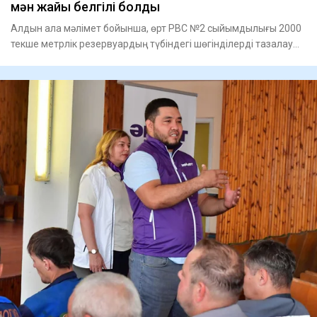
мән жайы белгілі болды
Алдын ала мәлімет бойынша, өрт РВС №2 сыйымдылығы 2000
текше метрлік резервуардың түбіндегі шөгінділерді тазалау
жұмыст