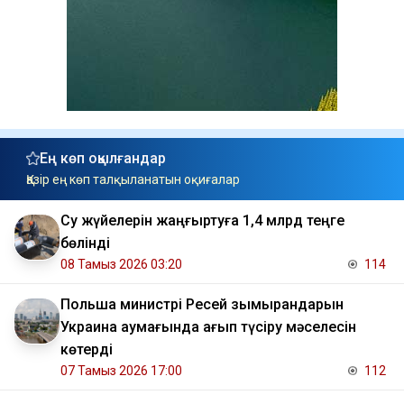
Ең көп оқылғандар
Қазір ең көп талқыланатын оқиғалар
Су жүйелерін жаңғыртуға 1,4 млрд теңге
бөлінді
08 Тамыз 2026 03:20
114
Польша министрі Ресей зымырандарын
Украина аумағында қағып түсіру мәселесін
көтерді
07 Тамыз 2026 17:00
112