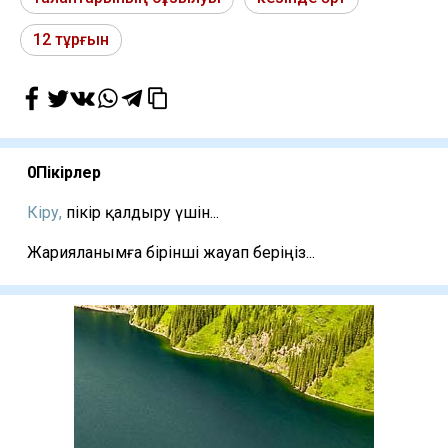
12 тұрғын
0
Пікірлер
Кіру,
пікір қалдыру үшін...
Жарияланымға бірінші жауап беріңіз...