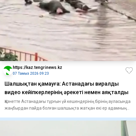
https://kaz.tengrinews.kz
07 Тамыз 2026 09:23
Шалшықтан қамауға: Астанадағы виралды
видео кейіпкерлерінің әрекеті немен аяқталды
Қазнетте Астанадағы тұрғын үй кешендерінің бірінің ауласында
жаңбырдан пайда болған шалшықта жатқан екі ер адамның
ви