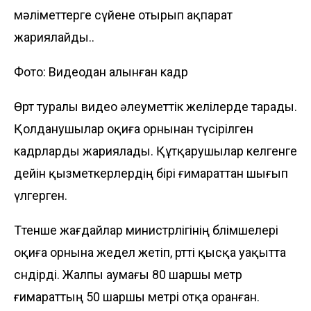
мәліметтерге сүйене отырып ақпарат
жариялайды..
Фото: Видеодан алынған кадр
Өрт туралы видео әлеуметтік желілерде тарады.
Қолданушылар оқиға орнынан түсірілген
кадрларды жариялады. Құтқарушылар келгенге
дейін қызметкерлердің бірі ғимараттан шығып
үлгерген.
Төтенше жағдайлар министрлігінің бөлімшелері
оқиға орнына жедел жетіп, өртті қысқа уақытта
сөндірді. Жалпы аумағы 80 шаршы метр
ғимараттың 50 шаршы метрі отқа оранған.