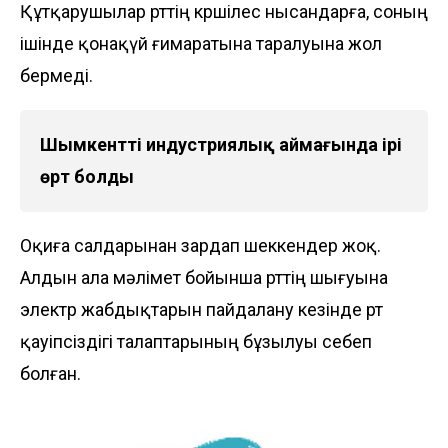
Құтқарушылар өрттің көршілес нысандарға, соның
ішінде қонақүй ғимаратына таралуына жол
бермеді.
Шымкенттің индустриялық аймағында ірі
өрт болды
Оқиға салдарынан зардап шеккендер жоқ.
Алдын ала мәлімет бойынша өрттің шығуына
электр жабдықтарын пайдалану кезінде өрт
қауіпсіздігі талаптарының бұзылуы себеп
болған.