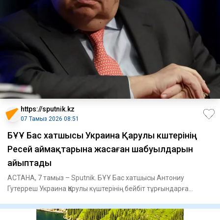
https://sputnik.kz
07 Тамыз 2026 08:51
БҰҰ Бас хатшысы Украина Қарулы күштерінің
Ресей аймақтарына жасаған шабуылдарын
айыптады
АСТАНА, 7 тамыз – Sputnik. БҰҰ Бас хатшысы Антониу
Гутерреш Украина Қарулы күштерінің бейбіт тұрғындарға
жасаған шабуылд