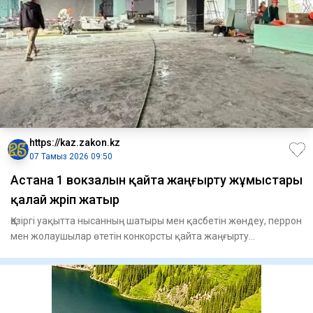
https://kaz.zakon.kz
07 Тамыз 2026 09:50
Астана 1 вокзалын қайта жаңғырту жұмыстары
қалай жүріп жатыр
Қазіргі уақытта нысанның шатыры мен қасбетін жөндеу, перрон
мен жолаушылар өтетін конкорсты қайта жаңғырту
жұмыстары жү