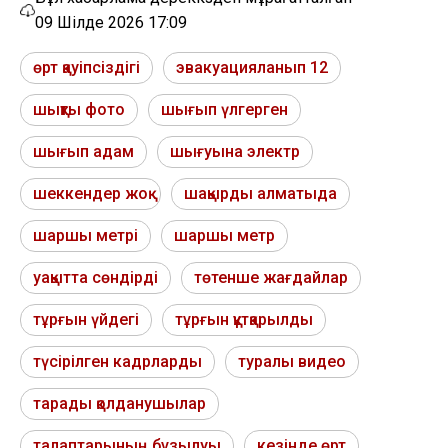
09 Шілде 2026 17:09
өрт қауіпсіздігі
эвакуацияланып 12
шықты фото
шығып үлгерген
шығып адам
шығуына электр
шеккендер жоқ
шақырды алматыда
шаршы метрі
шаршы метр
уақытта сөндірді
төтенше жағдайлар
тұрғын үйдегі
тұрғын құтқарылды
түсірілген кадрларды
туралы видео
тарады қолданушылар
талаптарының бұзылуы
кезінде өрт