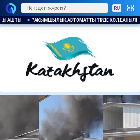
RU
ҚОЛДАНЫЛМАЙДЫ: ҚАНША ҚАЗАҚСТАНДЫҚ БОСТАНДЫҚҚА Ш