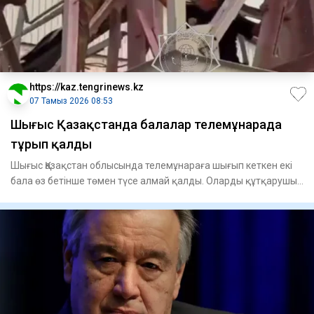
https://kaz.tengrinews.kz
07 Тамыз 2026 08:53
Шығыс Қазақстанда балалар телемұнарада
тұрып қалды
Шығыс Қазақстан облысында телемұнараға шығып кеткен екі
бала өз бетінше төмен түсе алмай қалды. Оларды құтқарушы
байқ