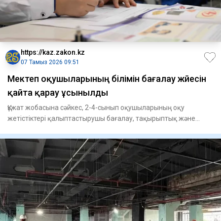
https://kaz.zakon.kz
07 Тамыз 2026 09:51
Мектеп оқушыларының білімін бағалау жүйесін
қайта қарау ұсынылды
Құжат жобасына сәйкес, 2-4-сынып оқушыларының оқу
жетістіктері қалыптастырушы бағалау, тақырыптық және
қорытынды бақыла