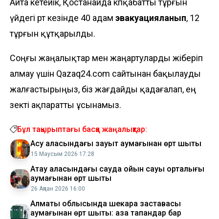
Айта кетейік, Қостанайда көпқабатты тұрғын
үйдегі өрт кезінде 40 адам
эвакуацияланып
, 12
тұрғын құтқарылды.
Соңғы жаңалықтар мен жаңартуларды жіберіп
алмау үшін Qazaq24.com сайтынан бақылауды
жалғастырыңыз, біз жағдайды қадағалап, ең
өзекті ақпаратты ұсынамыз.
Бұл тақырыптағы басқа жаңалықтар:
Ақсу қаласындағы зауыт аумағынан өрт шықты
15 Маусым 2026 17:28
Ақтау қаласындағы сауда ойын сауық орталығы
аумағынан өрт шықты
26 Ақпан 2026 16:00
Алматы облысында шекара заставасы
аумағынан өрт шықты: қаза тапқандар бар