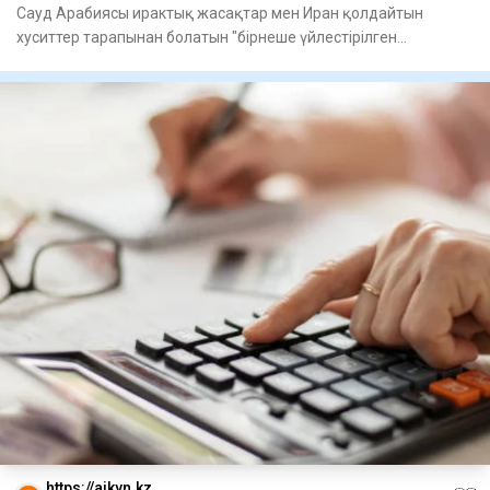
дайындалуда
Сауд Арабиясы ирактық жасақтар мен Иран қолдайтын
хуситтер тарапынан болатын "бірнеше үйлестірілген
шабуылға" дайында
https://aikyn.kz