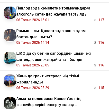
Павлодарда кәмелетке толмағандарға
алкоголь сатқандар жауапқа тартылды
06 Тамыз 2026 15:01
117
Рақымшылық: Қазақстанда қанша адам
бостандыққа шықты?
05 Тамыз 2026 14:14
116
ШҚО да су бетіне сапбордпен шыққан екі
шетелдік қиын жағдайға тап болды
05 Тамыз 2026 23:05
116
Жақында грант иегерлерінің тізімі
жарияланады
06 Тамыз 2026 08:29
115
Алматы полициясы Канье Уэсттің
жанкүйерлерінt ескерту жасады