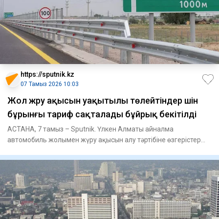
https://sputnik.kz
07 Тамыз 2026 10:03
Жол жүру ақысын уақытылы төлейтіндер үшін
бұрынғы тариф сақталады бұйрық бекітілді
АСТАНА, 7 тамыз – Sputnik. Үлкен Алматы айналма
автомобиль жолымен жүру ақысын алу тәртібіне өзгерістер
енгізілді, деп х