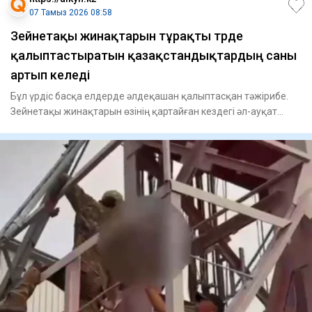
07 Тамыз 2026 08:58
Зейнетақы жинақтарын тұрақты түрде
қалыптастыратын қазақстандықтардың саны
артып келеді
Бұл үрдіс басқа елдерде әлдеқашан қалыптасқан тәжірибе.
Зейнетақы жинақтарын өзінің қартайған кездегі әл-ауқат
деңгейі