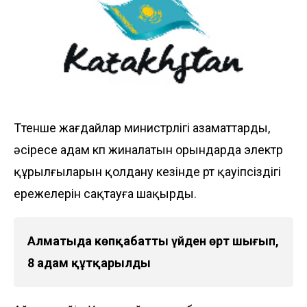
Төтенше жағдайлар министрлігі азаматтарды,
әсіресе адам көп жиналатын орындарда электр
құрылғыларын қолдану кезінде өрт қауіпсіздігі
ережелерін сақтауға шақырды.
Алматыда көпқабатты үйден өрт шығып,
8 адам құтқарылды