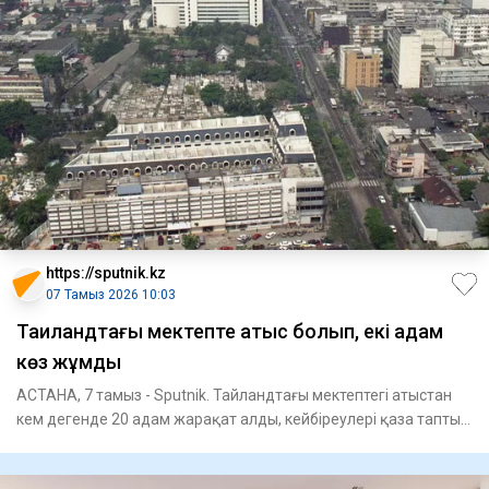
https://sputnik.kz
07 Тамыз 2026 10:03
Таиландтағы мектепте атыс болып, екі адам
көз жұмды
АСТАНА, 7 тамыз - Sputnik. Тайландтағы мектептегі атыстан
кем дегенде 20 адам жарақат алды, кейбіреулері қаза тапты,
деп