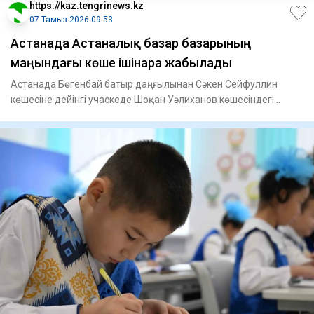
https://kaz.tengrinews.kz
07 Тамыз 2026 09:53
Астанада Астаналық базар базарының
маңындағы көше ішінара жабылады
Астанада Бөгенбай батыр даңғылынан Сәкен Сейфуллин
көшесіне дейінгі учаскеде Шоқан Уәлиханов көшесіндегі
қозғалыс іші