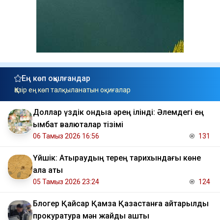
Ең көп оқылғандар
Қазір ең көп талқыланатын оқиғалар
Доллар үздік ондыққа әрең ілінді: Әлемдегі ең
қымбат валюталар тізімі
06 Тамыз 2026 16:56
131
Үйшік: Атыраудың терең тарихындағы көне
қала аты
05 Тамыз 2026 23:24
124
Блогер Қайсар Қамза Қазақстанға қайтарылды
прокуратура мән жайды ашты