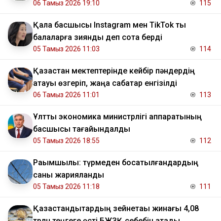
06 Тамыз 2026 19:10
115
Қала басшысы Instagram мен TikTok ты
балаларға зиянды деп сотқа берді
05 Тамыз 2026 11:03
114
Қазақстан мектептерінде кейбір пәндердің
атауы өзгеріп, жаңа сабақтар енгізілді
06 Тамыз 2026 11:01
113
Ұлттық экономика министрлігі аппаратының
басшысы тағайындалды
05 Тамыз 2026 18:55
112
Рақымшылық: түрмеден босатылғандардың
саны жарияланды
05 Тамыз 2026 11:18
111
Қазақстандықтардың зейнетақы жинағы 4,08
трлн теңгеге өсті БЖЗҚ себебін атады