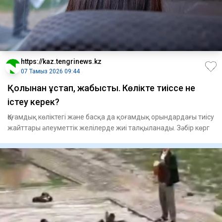
https://kaz.tengrinews.kz
07 Тамыз 2026 09:44
Қолынан ұстап, жабысты. Көлікте тиіссе не
істеу керек?
Қоғамдық көліктегі және басқа да қоғамдық орындардағы тиісу
жайттары әлеуметтік желілерде жиі талқыланады. Зәбір көрг