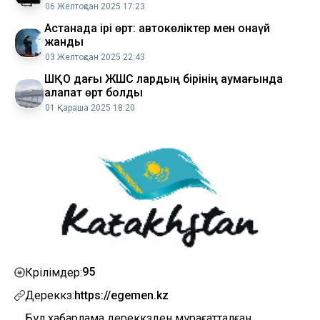
06 Желтоқсан 2025 17:23
Астанада ірі өрт: автокөліктер мен қонақүй
жанды
03 Желтоқсан 2025 22:43
ШҚО дағы ЖШС лардың бірінің аумағында
алапат өрт болды
01 Қараша 2025 18:20
95
Көрілімдер:
Дереккөз:
https://egemen.kz
Бұл хабарлама дереккөзден мұрағатталған