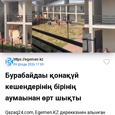
https://egemen.kz
09 Шілде 2026 17:09
Бурабайдағы қонақүй
кешендерінің бірінің
аумағынан өрт шықты
Qazaq24.com, Egemen.KZ дереккөзінен алынған