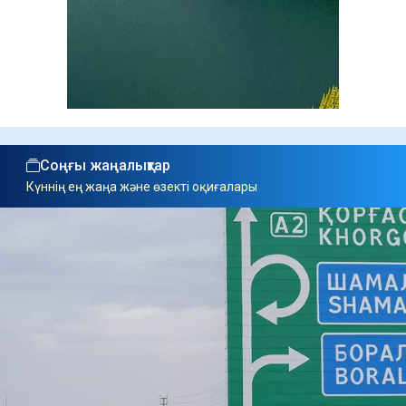
Соңғы жаңалықтар
Күннің ең жаңа және өзекті оқиғалары