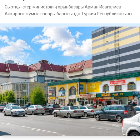
Сыртқы істер министрінің орынбасары Арман Исағалиев
Анкараға жұмыс сапары барысында Түркия Республикасының
Сыртқы істе