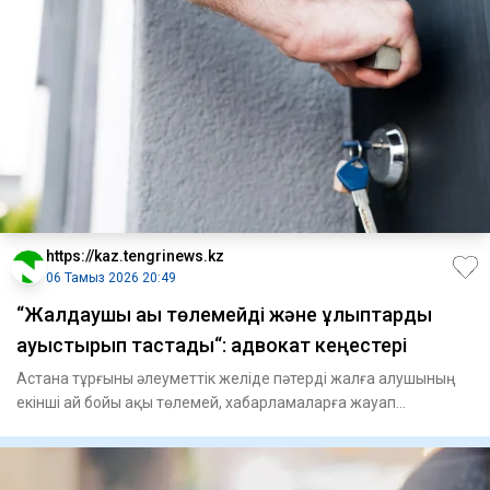
https://kaz.tengrinews.kz
06 Тамыз 2026 20:49
“Жалдаушы ақы төлемейді және құлыптарды
ауыстырып тастады“: адвокат кеңестері
Астана тұрғыны әлеуметтік желіде пәтерді жалға алушының
екінші ай бойы ақы төлемей, хабарламаларға жауап
бермейтінін