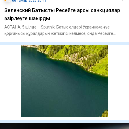
06 Тамыз 2026 20:41
Зеленский Батысты Ресейге қарсы санкциялар
әзірлеуге шақырды
АСТАНА, 5 шілде – Sputnik. Батыс елдері Украинаға әуе
қорғанысы құралдарын жеткізгісі келмесе, онда Ресейге
қарсы жаңа с