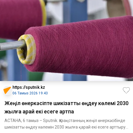
https://sputnik.kz
06 Тамыз 2026 19:43
Жеңіл өнеркәсіпте шикізатты өңдеу көлемі 2030
жылға қарай екі есеге артпақ
АСТАНА, 6 тамыз – Sputnik. Қазақстанның жеңіл өнеркәсібінде
шикізатты өңдеу көлемін 2030 жылға қарай екі есеге арттыру