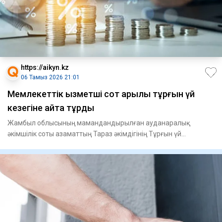
https://aikyn.kz
06 Тамыз 2026 21:01
Мемлекеттік қызметші сот арқылы тұрғын үй
кезегіне қайта тұрды
Жамбыл облысының мамандандырылған ауданаралық
әкімшілік соты азаматтың Тараз әкімдігінің Тұрғын үй
қатынастары бөлімі