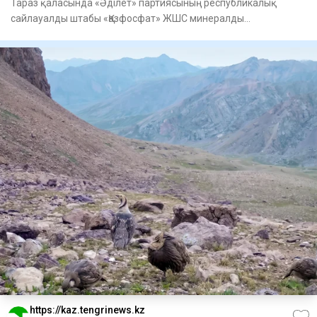
Тараз қаласында «Әділет» партиясының республикалық
сайлауалды штабы «Қазфосфат» ЖШС минералды
тыңайтқыштар зауытының е
https://kaz.tengrinews.kz