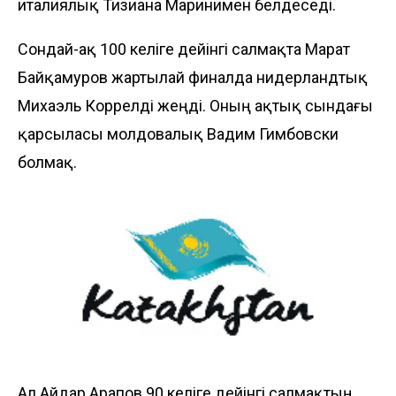
италиялық Тизиана Маринимен белдеседі.
Сондай-ақ 100 келіге дейінгі салмақта Марат
Байқамуров жартылай финалда нидерландтық
Михаэль Коррелді жеңді. Оның ақтық сындағы
қарсыласы молдовалық Вадим Гимбовски
болмақ.
Ал Айдар Арапов 90 келіге дейінгі салмақтың