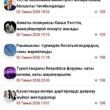
басшысы тағайындалды
05 Тамыз 2026 18:55
109
Алматы полициясы Канье Уэсттің
жанкүйерлерінt ескерту жасады
06 Тамыз 2026 19:10
109
Рақымшылық: түрмеден босатылғандардың
саны жарияланды
05 Тамыз 2026 11:18
108
Түркістандағы Respublica форумы: нақты
нәтиже, нақты жауапкершілік
05 Тамыз 2026 22:45
108
Қазақстанда интерн дәрігерлерді даярлау
жүйесі жетілдіріледі
05 Тамыз 2026 13:01
108