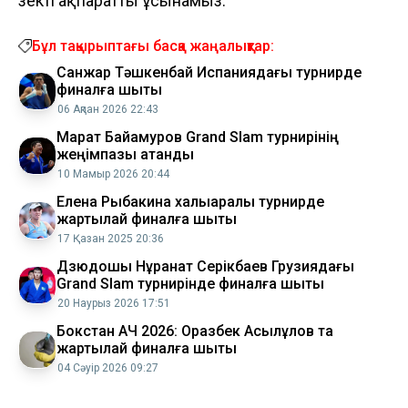
өзекті ақпаратты ұсынамыз.
Бұл тақырыптағы басқа жаңалықтар:
Санжар Тәшкенбай Испаниядағы турнирде
финалға шықты
06 Ақпан 2026 22:43
Марат Байқамуров Grand Slam турнирінің
жеңімпазы атанды
10 Мамыр 2026 20:44
Елена Рыбакина халықаралық турнирде
жартылай финалға шықты
17 Қазан 2025 20:36
Дзюдошы Нұрқанат Серікбаев Грузиядағы
Grand Slam турнирінде финалға шықты
20 Наурыз 2026 17:51
Бокстан АЧ 2026: Оразбек Асылқұлов та
жартылай финалға шықты
04 Сәуір 2026 09:27