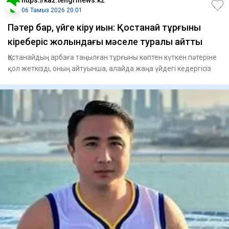
https://kaz.tengrinews.kz
06 Тамыз 2026 20:01
Пәтер бар, үйге кіру қиын: Қостанай тұрғыны
кіреберіс жолындағы мәселе туралы айтты
Қостанайдың арбаға таңылған тұрғыны көптен күткен пәтеріне
қол жеткізді, оның айтуынша, алайда жаңа үйдегі кедергісіз