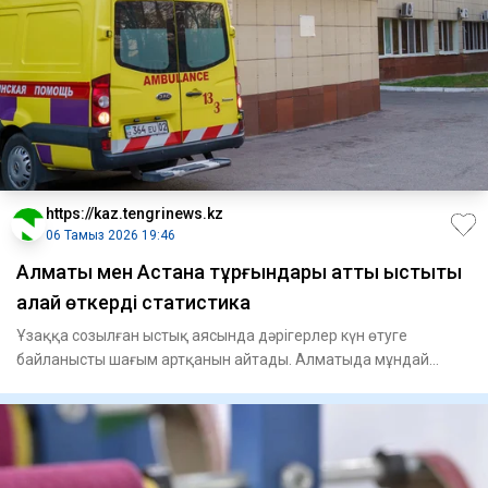
https://kaz.tengrinews.kz
06 Тамыз 2026 19:46
Алматы мен Астана тұрғындары қатты ыстықты
қалай өткерді статистика
Ұзаққа созылған ыстық аясында дәрігерлер күн өтуге
байланысты шағым артқанын айтады. Алматыда мұндай
жағдайлар саны е