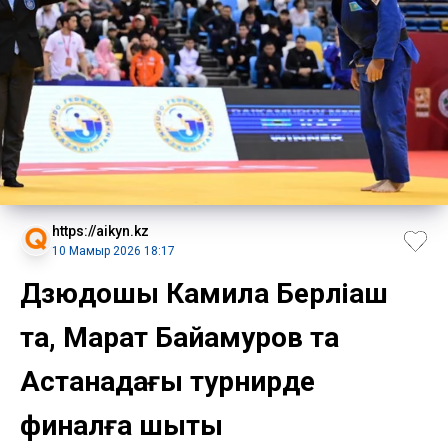
https://aikyn.kz
10 Мамыр 2026 18:17
Дзюдошы Камила Берліқаш
та, Марат Байқамуров та
Астанадағы турнирде
финалға шықты