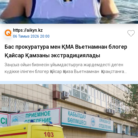
https://aikyn.kz
06 Тамыз 2026 20:00
Бас прокуратура мен ҚМА Вьетнамнан блогер
Қайсар Қамзаны экстрадициялады
Заңсыз ойын бизнесін ұйымдастыруға жәрдемдесті деген
күдікке ілінген блогер Қайсар Қамза Вьетнамнан Қазақстанға
экстр