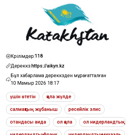
118
Көрілімдер:
Дереккөз:
https://aikyn.kz
Бұл хабарлама дереккөзден мұрағатталған
10 Мамыр 2026 18:17
үшін өтетін
қола жүлде
салмақтың жұбаныш
ресейлік элис
отандасы аида
ол қола
ол нидерландтық
нидерландтық франк
нидерландтық михаэль