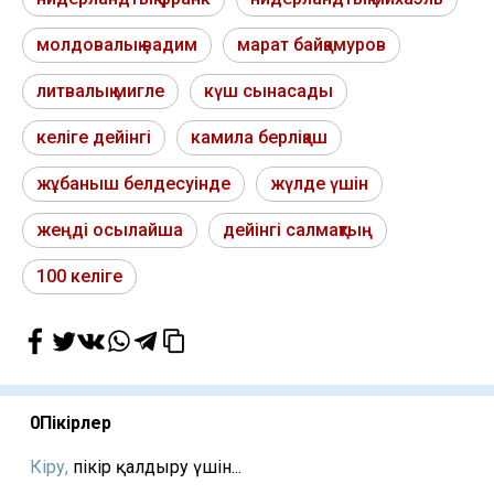
молдовалық вадим
марат байқамуров
литвалық мигле
күш сынасады
келіге дейінгі
камила берліқаш
жұбаныш белдесуінде
жүлде үшін
жеңді осылайша
дейінгі салмақтың
100 келіге
0
Пікірлер
Кіру,
пікір қалдыру үшін...