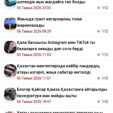
шетелдік қиын жағдайға тап болды
05 Тамыз 2026 23:05
112
Жақында грант иегерлерінің тізімі
жарияланады
06 Тамыз 2026 08:29
112
Қала басшысы Instagram мен TikTok ты
балаларға зиянды деп сотқа берді
05 Тамыз 2026 11:03
112
Қазақстан мектептерінде кейбір пәндердің
атауы өзгеріп, жаңа сабақтар енгізілді
06 Тамыз 2026 11:01
110
Блогер Қайсар Қамза Қазақстанға қайтарылды
прокуратура мән жайды ашты
06 Тамыз 2026 18:47
110
Ұлттық экономика министрлігі аппаратының