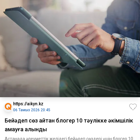
https://aikyn.kz
06 Тамыз 2026 20:45
Бейәдеп сөз айтқан блогер 10 тәулікке әкімшілік
қамауға алынды
Астанада әлеуметтік желідегі бейәдеп сөздері үшін блогер 10