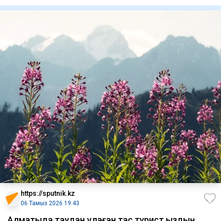
ж
https://sputnik.kz
06 Тамыз 2026 19:43
Алматыда таудан құлаған тас турист қыздың