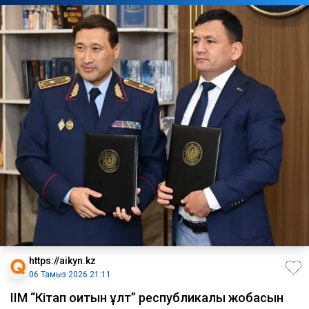
https://aikyn.kz
06 Тамыз 2026 21:11
ІІМ “Кітап оқитын ұлт” республикалық жобасын