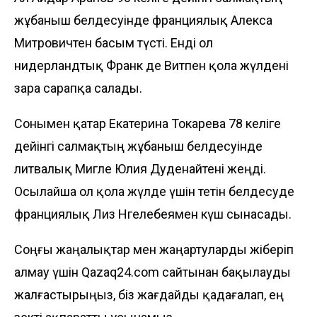
жұбаныш белдесуінде франциялық Алекса
Митровичтен басым түсті. Енді ол
нидерландтық Франк де Витпен қола жүлдені
өзара сарапқа салады.
Сонымен қатар Екатерина Токарева 78 келіге
дейінгі салмақтың жұбаныш белдесуінде
литвалық Мигле Юлия Дуденайтені жеңді.
Осылайша ол қола жүлде үшін өтетін белдесуде
франциялық Лиз Нгелебеямен күш сынасады.
Соңғы жаңалықтар мен жаңартуларды жіберіп
алмау үшін Qazaq24.com сайтынан бақылауды
жалғастырыңыз, біз жағдайды қадағалап, ең