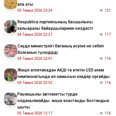
қала аты
05 Тамыз 2026 23:24
121
Respublica партиясының басшылығы
халықаралық байқаушылармен кездесті
04 Тамыз 2026 22:27
117
Сауда министрлігі бағаның өсуіне не себеп
болғанын түсіндірді
04 Тамыз 2026 22:01
116
Жеңіл атлетикадан АҚШ та өтетін U20 әлем
чемпионатында ел намысын кімдер қорғайды
04 Тамыз 2026 20:52
116
Рақымшылық автоматты түрде
қолданылмайды: қанша қазақстандық бостандыққа
шықты
05 Тамыз 2026 12:17
116