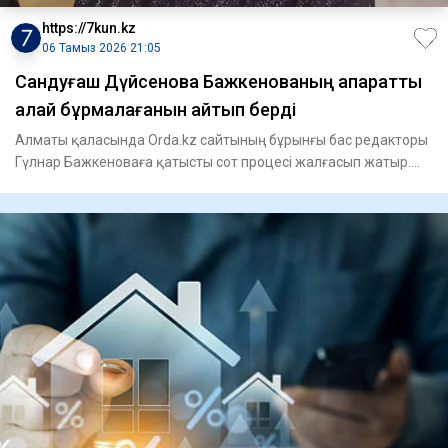
https://7kun.kz
06 Тамыз 2026 21:05
Сандуғаш Дүйсенова Бажкенованың ақпаратты
қалай бұрмалағанын айтып берді
Алматы қаласында Orda.kz сайтының бұрынғы бас редакторы
Гүлнар Бажкеноваға қатысты сот процесі жалғасып жатыр.
Бүгі