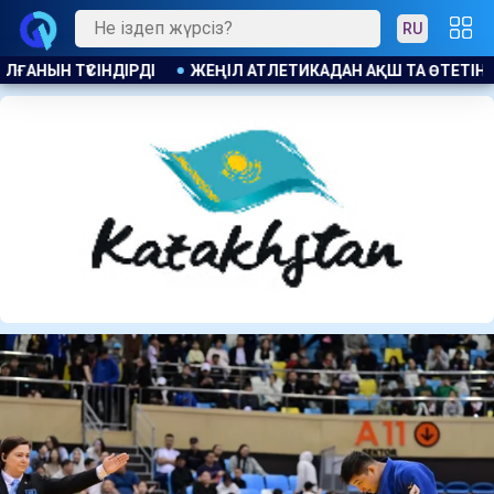
RU
ТЕТІН U20 ӘЛЕМ ЧЕМПИОНАТЫНДА ЕЛ НАМЫСЫН КІМДЕР ҚОР