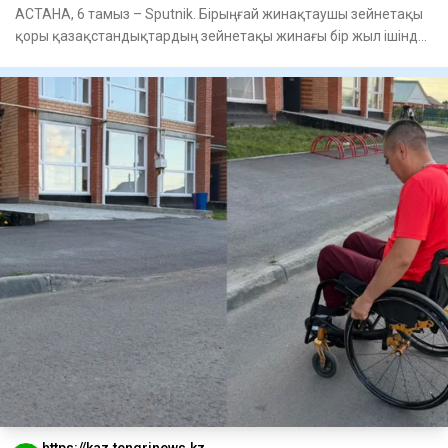
АСТАНА, 6 тамыз – Sputnik. Бірыңғай жинақтаушы зейнетақы
қоры қазақстандықтардың зейнетақы жинағы бір жыл ішінде
4,08 тр