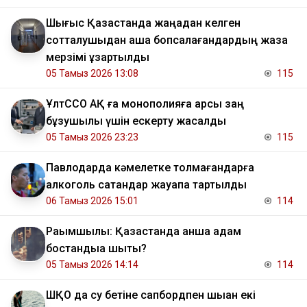
Шығыс Қазақстанда жаңадан келген
сотталушыдан ақша бопсалағандардың жаза
мерзімі ұзартылды
05 Тамыз 2026 13:08
115
ҰлтССО АҚ ға монополияға қарсы заң
бұзушылық үшін ескерту жасалды
05 Тамыз 2026 23:23
115
Павлодарда кәмелетке толмағандарға
алкоголь сатқандар жауапқа тартылды
06 Тамыз 2026 15:01
114
Рақымшылық: Қазақстанда қанша адам
бостандыққа шықты?
05 Тамыз 2026 14:14
114
ШҚО да су бетіне сапбордпен шыққан екі