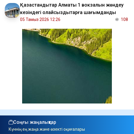
Қазақстандықтар Алматы 1 вокзалын жөндеу
кезіндегі қолайсыздықтарға шағымданды
05 Тамыз 2026 12:26
108
Соңғы жаңалықтар
Күннің ең жаңа және өзекті оқиғалары