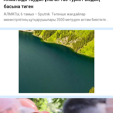
басына тиген
АЛМАТЫ, 6 тамыз – Sputnik. Төтенше жағдайлар
министрлігінің құтқарушылары 3500 метрден астам биіктіктен
шетелдік туристе