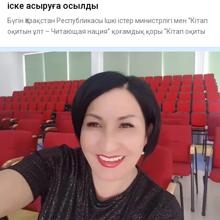
іске асыруға қосылды
Бүгін Қазақстан Республикасы Ішкі істер министрлігі мен “Кітап
оқитын ұлт – Читающая нация” қоғамдық қоры “Кітап оқиты