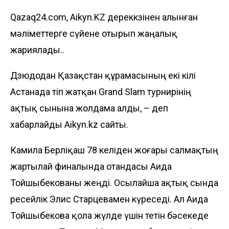
Qazaq24.com, Aikyn.KZ дереккөзінен алынған
мәліметтерге сүйене отырып жаңалық
жариялады..
Дзюдодан Қазақстан құрамасының екі өкілі
Астанада өтіп жатқан Grand Slam турнирінің
ақтық сынына жолдама алды, – деп
хабарлайды
Aikyn.kz
сайты.
Камила Берліқаш 78 келіден жоғары салмақтың
жартылай финалында отандасы Аида
Тойшыбекованы жеңді. Осылайша ақтық сында
ресейлік Элис Старцевамен күреседі. Ал Аида
Тойшыбекова қола жүлде үшін өтетін бәсекеде