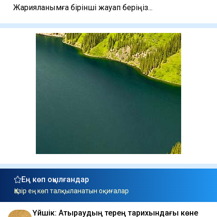
Жарияланымға бірінші жауап беріңіз...
Ең көп оқылғандар
Қазір ең көп талқыланатын оқиғалар
Үйшік: Атыраудың терең тарихындағы көне