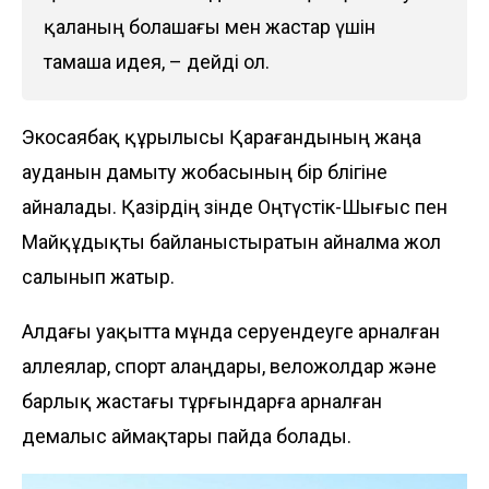
қаланың болашағы мен жастар үшін
тамаша идея, – дейді ол.
Экосаябақ құрылысы Қарағандының жаңа
ауданын дамыту жобасының бір бөлігіне
айналады. Қазірдің өзінде Оңтүстік-Шығыс пен
Майқұдықты байланыстыратын айналма жол
салынып жатыр.
Алдағы уақытта мұнда серуендеуге арналған
аллеялар, спорт алаңдары, веложолдар және
барлық жастағы тұрғындарға арналған
демалыс аймақтары пайда болады.