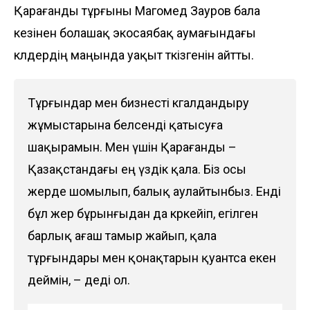
Қарағанды тұрғыны Магомед Зауров бала
кезінен болашақ экосаябақ аумағындағы
көлдердің маңында уақыт өткізгенін айтты.
Тұрғындар мен бизнесті көгалдандыру
жұмыс­тарына белсенді қатысуға
шақырамын. Мен үшін Қарағанды –
Қазақстандағы ең үздік қала. Біз осы
жерде шомылып, балық аулайтынбыз. Енді
бұл жер бұрынғыдан да көркейіп, егілген
барлық ағаш тамыр жайып, қала
тұрғындары мен қонақтарын қуантса екен
деймін, – деді ол.