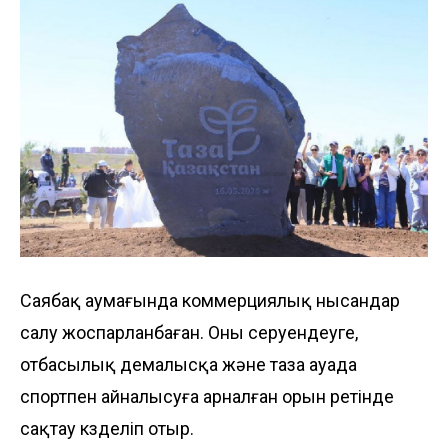
Саябақ аумағында коммерциялық нысандар
салу жоспарланбаған. Оны серуендеуге,
отбасылық де­малысқа және таза ауада
спортпен айналысуға ар­налған орын ретінде
сақтау көзделіп отыр.