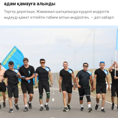
адам қамауға алынды
Тергеу дерегінше, Жаманкөл шатқалында күрделі өндірістік
өңдеуді қажет етпейтін табиғи алтын өндірілген, – деп хабарл