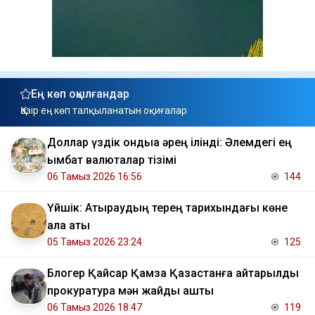
Ең көп оқылғандар
Қазір ең көп талқыланатын оқиғалар
Доллар үздік ондыққа әрең ілінді: Әлемдегі ең
қымбат валюталар тізімі
06 Тамыз 2026 16:56
144
Үйшік: Атыраудың терең тарихындағы көне
қала аты
05 Тамыз 2026 23:24
125
Блогер Қайсар Қамза Қазақстанға қайтарылды
прокуратура мән жайды ашты
06 Тамыз 2026 18:47
119