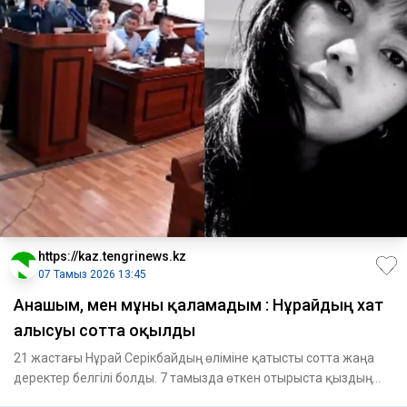
https://kaz.tengrinews.kz
07 Тамыз 2026 13:45
Анашым, мен мұны қаламадым : Нұрайдың хат
алысуы сотта оқылды
21 жастағы Нұрай Серікбайдың өліміне қатысты сотта жаңа
деректер белгілі болды. 7 тамызда өткен отырыста қыздың
оны а