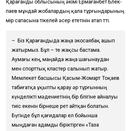
Қарағанды облысының әкімі Ермағанбет Бөлек­
паев мұндай жобалардың қала тұрғындарының
өмір сапасына тікелей әсер ететінін атап өтті.
– Біз Қарағандыда жаңа экосаябақ ашып
жатырмыз. Бұл – өте жақсы бастама.
Аумағы кең, маңайда жаңа шағынаудан
мен спорттық кластер са­лынып жатыр.
Мемлекет басшысы Қасым-Жомарт Тоқаев
табиғатқа ұқыпты қарау әр тұрғын­ның
күнделікті мәдениетінің бір бөлігіне айналуы
тиіс екенін бірнеше рет айтқан болатын.
Бүгінде бұл қағидалар ел бойынша
мыңдаған адамды біріктірген «Таза