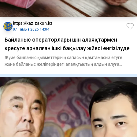
https://kaz.zakon.kz
07 Тамыз 2026 14:04
Байланыс операторлары үшін алаяқтармен
күресуге арналған ішкі бақылау жүйесі енгізілуде
Жүйе байланыс қызметтерінің сапасын қамтамасыз етуге
және байланыс желілеріндегі алаяқтықтың алдын алуға
бағытталған іс