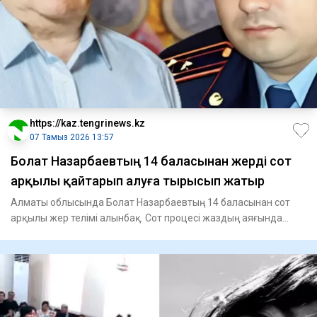
https://kaz.tengrinews.kz
07 Тамыз 2026 13:57
Болат Назарбаевтың 14 баласынан жерді сот
арқылы қайтарып алуға тырысып жатыр
Алматы облысында Болат Назарбаевтың 14 баласынан сот
арқылы жер телімі алынбақ. Сот процесі жаздың аяғында
басталады.