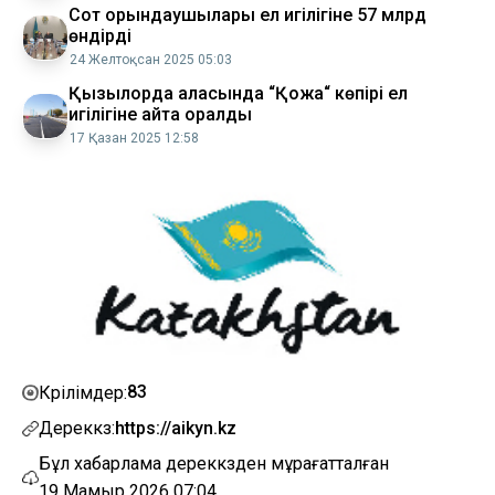
Сот орындаушылары ел игілігіне 57 млрд
өндірді
24 Желтоқсан 2025 05:03
Қызылорда қаласында “Қожақ“ көпірі ел
игілігіне қайта оралды
17 Қазан 2025 12:58
83
Көрілімдер:
Дереккөз:
https://aikyn.kz
Бұл хабарлама дереккөзден мұрағатталған
19 Мамыр 2026 07:04