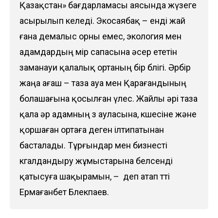
Қазақстан» бағдарламасы аясында жүзеге
асы­рылып келеді. Экосаябақ – енді жай
ғана демалыс орны емес, экология мен
адамдардың өмір сапасына әсер ететін
заманауи қалалық ортаның бір бөлігі. Әрбір
жаңа ағаш – таза ауа мен Қарағандының
болашағына қосылған үлес. Жайлы әрі таза
қала әр адамның өз ауласына, көшесіне және
қоршаған ортаға деген ілтипатынан
басталады. Тұрғындар мен бизнесті
көгалдандыру жұмыстарына белсенді
қатысуға шақырамын, – деп атап өтті
Ермағанбет Бөлекпаев.