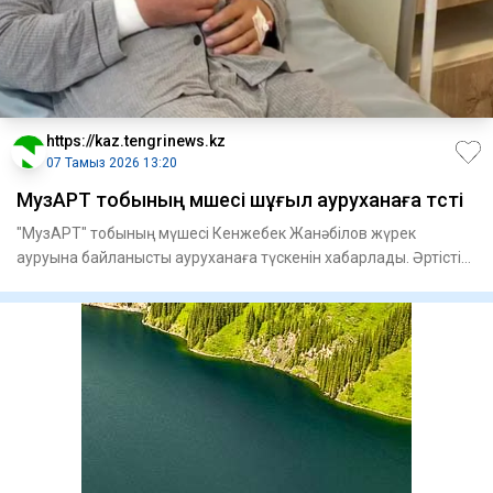
https://kaz.tengrinews.kz
07 Тамыз 2026 13:20
МузАРТ тобының мүшесі шұғыл ауруханаға түсті
"МузАРТ" тобының мүшесі Кенжебек Жанәбілов жүрек
ауруына байланысты ауруханаға түскенін хабарлады. Әртістің
айтуынша,