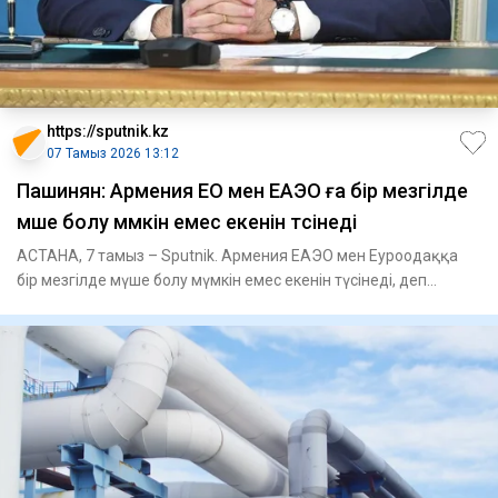
https://sputnik.kz
07 Тамыз 2026 13:12
Пашинян: Армения ЕО мен ЕАЭО ға бір мезгілде
мүше болу мүмкін емес екенін түсінеді
АСТАНА, 7 тамыз – Sputnik. Армения ЕАЭО мен Еуроодаққа
бір мезгілде мүше болу мүмкін емес екенін түсінеді, деп
мәлімдеді