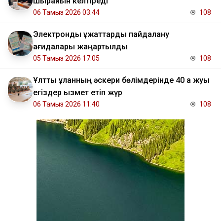
шырайын келтіреді
06 Тамыз 2026 03:44
108
Электрондық құжаттарды пайдалану
қағидалары жаңартылды
05 Тамыз 2026 17:05
108
Ұлттық ұланның әскери бөлімдерінде 40 қа жуық
егіздер қызмет етіп жүр
06 Тамыз 2026 11:40
108