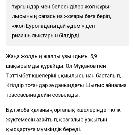
тұрғындар мен белсенділер жол құ­ры­
лысының сапасына жоғары баға беріп,
«жол Еу­ропадағыдай әдемі» деп
ризашылықтарын біл­дірді.
Жаңа жолдың жалпы ұзындығы 5,9
шақырымды құрайды. Ол Мұқанов пен
Тәттімбет көшелерінің қиылысынан басталып,
Көгілдір тоғандар ауданын­дағы Шығыс айналма
трассасына дейін созылады.
Бұл жоба қаланың орталық көшелеріндегі көлік
жүктемесін азайтып, қозғалыс уақытын
қысқартуға мүмкіндік береді.