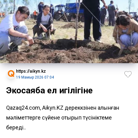
https://aikyn.kz
19 Мамыр 2026 07:04
Экосаябақ ел игілігіне
Qazaq24.com, Aikyn.KZ дереккөзінен алынған
мәліметтерге сүйене отырып түсініктеме
береді..