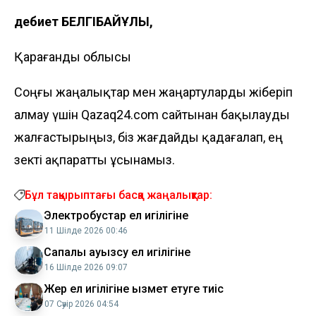
Әдебиет БЕЛГІБАЙҰЛЫ,
Қарағанды облысы
Соңғы жаңалықтар мен жаңартуларды жіберіп
алмау үшін Qazaq24.com сайтынан бақылауды
жалғастырыңыз, біз жағдайды қадағалап, ең
өзекті ақпаратты ұсынамыз.
Бұл тақырыптағы басқа жаңалықтар:
Электробустар ел игілігіне
11 Шілде 2026 00:46
Сапалы ауызсу ел игілігіне
16 Шілде 2026 09:07
Жер ел игілігіне қызмет етуге тиіс
07 Сәуір 2026 04:54