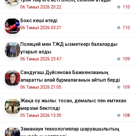
06 Тамыз 2026 20:22
110
Бокс кеші өтеді
06 Тамыз 2026 03:21
110
Полицей мен ТЖД қызметкері балаларды
құтқарып қалды
06 Тамыз 2026 23:47
109
Сандуғаш Дүйсенова Бажкенованың
ақпаратты қалай бұрмалағанын айтып берді
06 Тамыз 2026 21:05
109
Жаңа оқу жылы: тоқсан, демалыс пен емтихан
мерзімі бекітілді
05 Тамыз 2026 13:30
108
Заманауи технологиялар шаруашылықтың