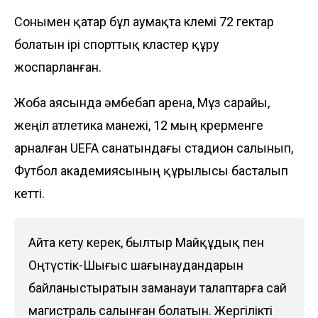
Сонымен қатар бұл аумақта көлемі 72 гектар
болатын ірі спорттық кластер құру
жоспарланған.
Жоба аясында әмбебап арена, Мұз сарайы,
жеңіл атлетика манежі, 12 мың көрерменге
арналған UEFA санатындағы стадион салынып,
Футбол академия­сының құрылысы басталып
кетті.
Айта кету керек, былтыр Майқұдық пен
Оңтүстік-Шы­ғыс шағынаудандарын
байланыстыратын за­манауи талаптарға сай
магистраль салынған бола­тын. Жергілікті