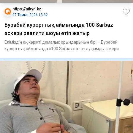
https://aikyn.kz
07 Тамыз 2026 13:32
Бурабай курорттық аймағында 100 Sarbaz
әскери реалити шоуы өтіп жатыр
Еліміздің ең көрікті демалыс орындарының бірі – Бурабай
курорттық аймағында «100 Sarbaz» атты ауқымды әскери
реалити-ш