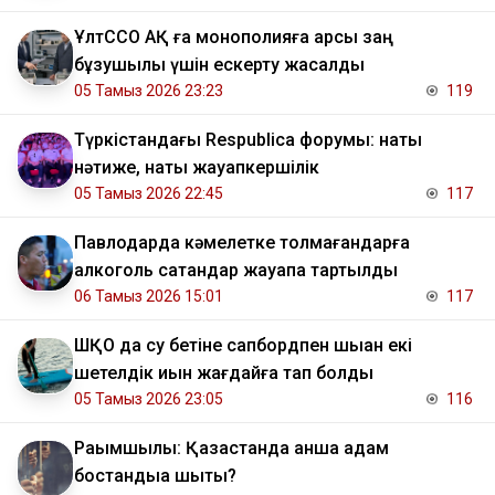
ҰлтССО АҚ ға монополияға қарсы заң
бұзушылық үшін ескерту жасалды
05 Тамыз 2026 23:23
119
Түркістандағы Respublica форумы: нақты
нәтиже, нақты жауапкершілік
05 Тамыз 2026 22:45
117
Павлодарда кәмелетке толмағандарға
алкоголь сатқандар жауапқа тартылды
06 Тамыз 2026 15:01
117
ШҚО да су бетіне сапбордпен шыққан екі
шетелдік қиын жағдайға тап болды
05 Тамыз 2026 23:05
116
Рақымшылық: Қазақстанда қанша адам
бостандыққа шықты?