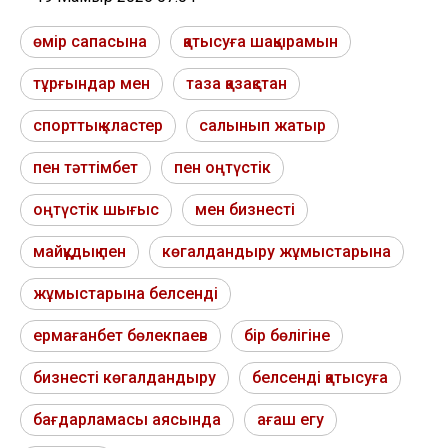
өмір сапасына
қатысуға шақырамын
тұрғындар мен
таза қазақстан
спорттық кластер
салынып жатыр
пен тәттімбет
пен оңтүстік
оңтүстік шығыс
мен бизнесті
майқұдық пен
көгалдандыру жұмыстарына
жұмыстарына белсенді
ермағанбет бөлекпаев
бір бөлігіне
бизнесті көгалдандыру
белсенді қатысуға
бағдарламасы аясында
ағаш егу