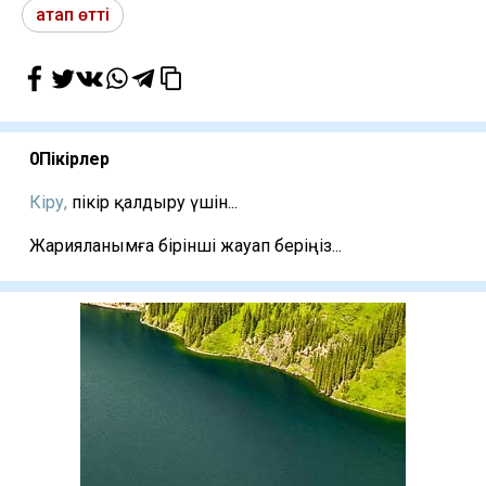
атап өтті
0
Пікірлер
Кіру,
пікір қалдыру үшін...
Жарияланымға бірінші жауап беріңіз...