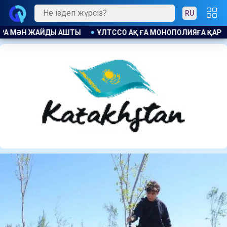
RU
НОПОЛИЯҒА ҚАРСЫ ЗАҢ БҰЗУШЫЛЫҚ ҮШІН ЕСКЕРТУ ЖАСАЛДЫ