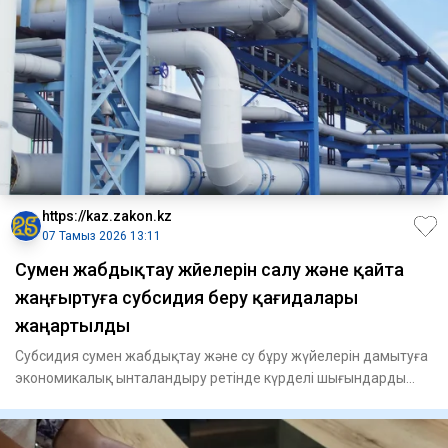
https://kaz.zakon.kz
07 Тамыз 2026 13:11
Сумен жабдықтау жүйелерін салу және қайта
жаңғыртуға субсидия беру қағидалары
жаңартылды
Субсидия сумен жабдықтау және су бұру жүйелерін дамытуға
экономикалық ынталандыру ретінде күрделі шығындарды
өтеуге бер