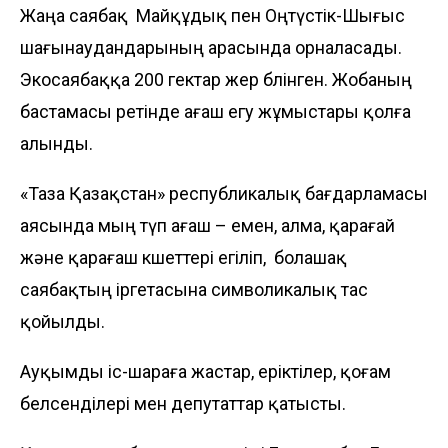
Жаңа саябақ Майқұдық пен Оңтүстік-Шығыс
ша­ғынаудандарының арасында орналасады.
Эко­саябаққа 200 гектар жер бөлінген. Жобаның
баста­масы ретінде ағаш егу жұмыстары қолға
алынды.
«Таза Қазақстан» республикалық бағдарламасы
ая­сында мың түп ағаш – емен, алма, қарағай
және қа­рағаш көшеттері егіліп, болашақ
саябақтың ірге­тасына символикалық тас
қойылды.
Ауқымды іс-шараға жастар, еріктілер, қоғам
бел­сенділері мен депутаттар қатысты.