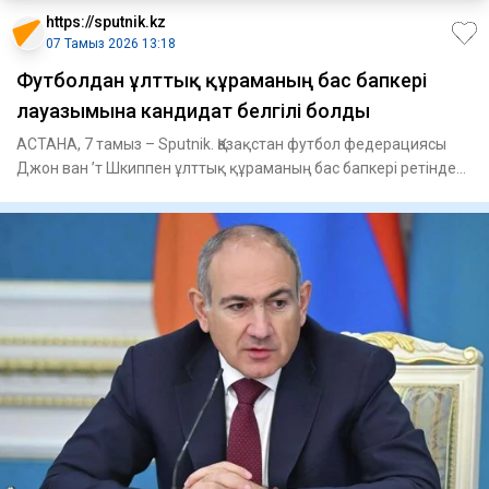
https://sputnik.kz
07 Тамыз 2026 13:18
Футболдан ұлттық құраманың бас бапкері
лауазымына кандидат белгілі болды
АСТАНА, 7 тамыз – Sputnik. Қазақстан футбол федерациясы
Джон ван ’т Шкиппен ұлттық құраманың бас бапкері ретінде
жұмыс і