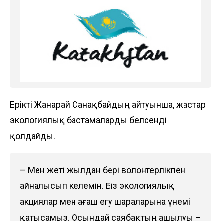
Ерікті Жанарай Санақбайдың айтуынша, жастар
экологиялық бастамаларды белсенді
қолдайды.
– Мен жеті жылдан бері волонтерлікпен
айна­лысып келемін. Біз экологиялық
акциялар мен ағаш егу шараларына үнемі
қатысамыз. Осындай саябақ­тың ашылуы –