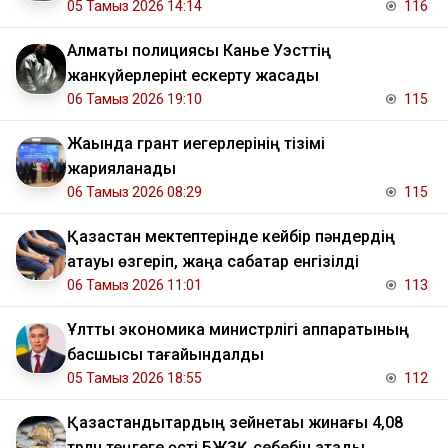
05 Тамыз 2026 14:14
116
Алматы полициясы Канье Уэсттің
жанкүйерлерінt ескерту жасады
06 Тамыз 2026 19:10
115
Жақында грант иегерлерінің тізімі
жарияланады
06 Тамыз 2026 08:29
115
Қазақстан мектептерінде кейбір пәндердің
атауы өзгеріп, жаңа сабақтар енгізілді
06 Тамыз 2026 11:01
113
Ұлттық экономика министрлігі аппаратының
басшысы тағайындалды
05 Тамыз 2026 18:55
112
Қазақстандықтардың зейнетақы жинағы 4,08
трлн теңгеге өсті БЖЗҚ себебін атады