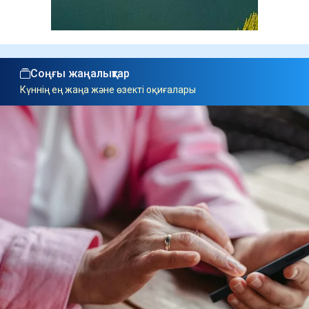
Соңғы жаңалықтар
Күннің ең жаңа және өзекті оқиғалары