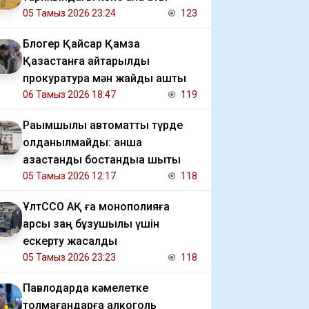
05 Тамыз 2026 23:24
123
Блогер Қайсар Қамза
Қазақстанға қайтарылды
прокуратура мән жайды ашты
06 Тамыз 2026 18:47
119
Рақымшылық автоматты түрде
қолданылмайды: қанша
қазақстандық бостандыққа шықты
05 Тамыз 2026 12:17
118
ҰлтССО АҚ ға монополияға
қарсы заң бұзушылық үшін
ескерту жасалды
05 Тамыз 2026 23:23
118
Павлодарда кәмелетке
толмағандарға алкоголь