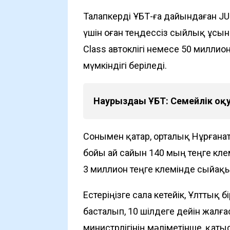
Талапкерді ҰБТ-ға дайындаған JUZ
үшін оған теңдессіз сыйлық ұсынб
Class автокөлігі немесе 50 милли
мүмкіндігі беріледі.
Наурыздағы ҰБТ: Семейлік о
Сонымен қатар, орталық Нұрғана
бойы ай сайын 140 мың теңге көле
3 миллион теңге көлемінде сыйақ
Естеріңізге сала кетейік, Ұлттық 
басталып, 10 шілдеге дейін жалғ
министрлігінің мәліметінше, қатыс