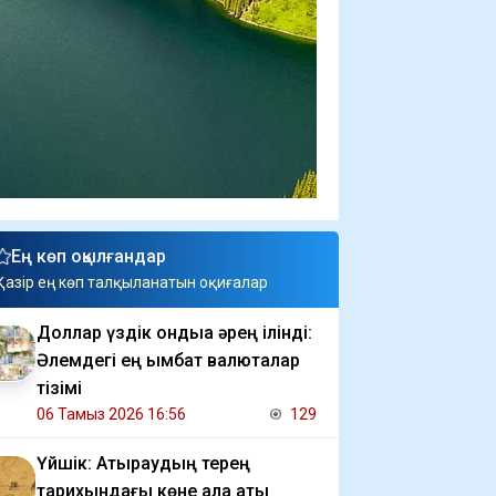
Ең көп оқылғандар
Қазір ең көп талқыланатын оқиғалар
Доллар үздік ондыққа әрең ілінді:
Әлемдегі ең қымбат валюталар
тізімі
06 Тамыз 2026 16:56
129
Үйшік: Атыраудың терең
тарихындағы көне қала аты