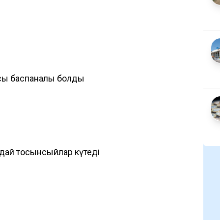
асы баспаналы болды
ндай тосынсыйлар күтеді