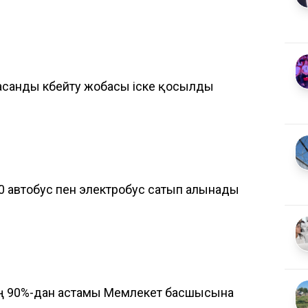
анды көбейту жобасы іске қосылды
0 автобус пен электробус сатып алынады
ың 90%-дан астамы Мемлекет басшысына