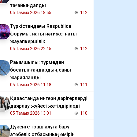
тағайындалды
05 Тамыз 2026 18:55
112
Түркістандағы Respublica
форумы: нақты нәтиже, нақты
жауапкершілік
05 Тамыз 2026 22:45
112
Рақымшылық: түрмеден
босатылғандардың саны
жарияланды
05 Тамыз 2026 11:18
111
Қазақстанда интерн дәрігерлерді
даярлау жүйесі жетілдіріледі
05 Тамыз 2026 13:01
110
Дүкенге тоқаш алуға бару
ақтөбелік отбасының өмірін