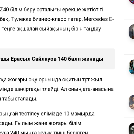
40 білім беру орталығы ерекше жетістігі
ақ. Түлекке бизнес-класс пәтер, Mercedes E-
он теңге ақшалай сыйақының бірін таңдау
қушы Ерасыл Сайлауов 140 балл жинады
тқа жоғары оқу орнында оқитын төрт жыл
мінде шәкіртақы төлейді. Ал оның ата-анасына
ы табысталады.
бірыңғай тестілеу елімізде 10 мамырда
асады. Ғылым және жоғары білім
уға 240 мыңға жуық өтініш берілген.