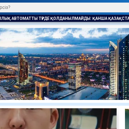
ДАНЫЛМАЙДЫ: ҚАНША ҚАЗАҚСТАНДЫҚ БОСТАНДЫҚҚА ШЫҚТ