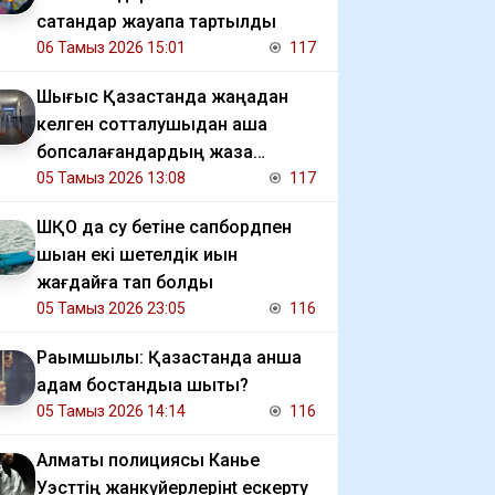
сатқандар жауапқа тартылды
06 Тамыз 2026 15:01
117
Шығыс Қазақстанда жаңадан
келген сотталушыдан ақша
бопсалағандардың жаза
мерзімі ұзартылды
05 Тамыз 2026 13:08
117
ШҚО да су бетіне сапбордпен
шыққан екі шетелдік қиын
жағдайға тап болды
05 Тамыз 2026 23:05
116
Рақымшылық: Қазақстанда қанша
адам бостандыққа шықты?
05 Тамыз 2026 14:14
116
Алматы полициясы Канье
Уэсттің жанкүйерлерінt ескерту