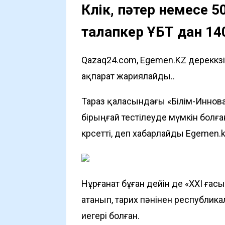
Көлік, пәтер немесе 
талапкер ҰБТ дан 1
Qazaq24.com, Egemen.KZ дереккөз
ақпарат жариялайды..
Тараз қаласындағы «Білім-Инновац
бірыңғай тестілеуде мүмкін болғ
көрсетті, деп хабарлайды
Egemen.k
Нұрғанат бұған дейін де «XXI ғ
атанып, тарих пәнінен республи
иегері болған.