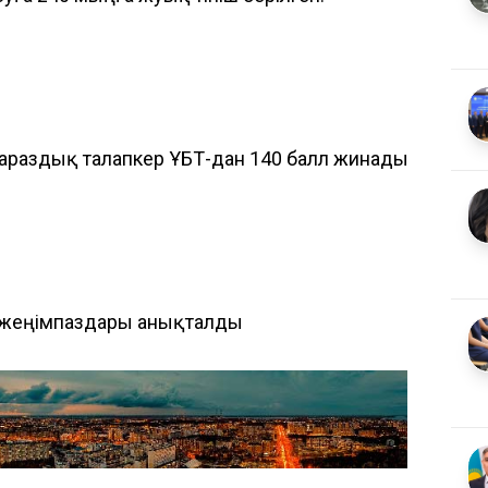
: Тараздық талапкер ҰБТ-дан 140 балл жинады
 жеңімпаздары анықталды