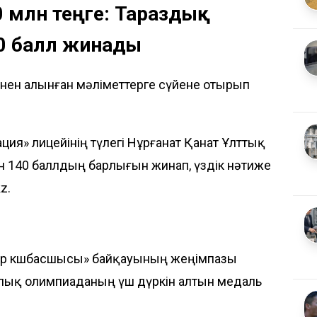
50 млн теңге: Тараздық
40 балл жинады
інен алынған мәліметтерге сүйене отырып
ия» лицейінің түлегі Нұрғанат Қанат Ұлттық
ан 140 баллдың барлығын жинап, үздік нәтиже
z.
асыр көшбасшысы» байқауының жеңімпазы
калық олимпиаданың үш дүркін алтын медаль