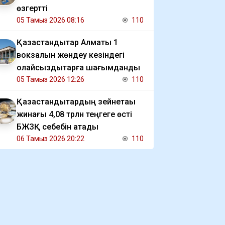
өзгертті
05 Тамыз 2026 08:16
110
Қазақстандықтар Алматы 1
вокзалын жөндеу кезіндегі
қолайсыздықтарға шағымданды
05 Тамыз 2026 12:26
110
Қазақстандықтардың зейнетақы
жинағы 4,08 трлн теңгеге өсті
БЖЗҚ себебін атады
06 Тамыз 2026 20:22
110