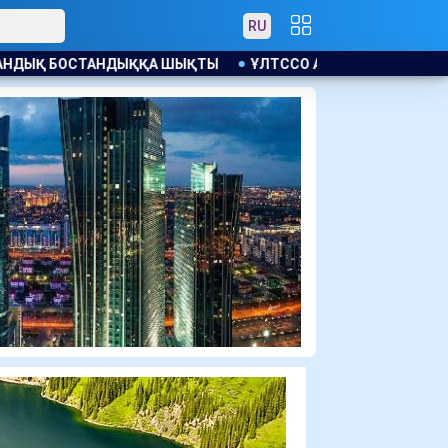
RU
Ы
ҰЛТССО АҚ ҒА МОНОПОЛИЯҒА ҚАРСЫ ЗАҢ БҰЗУШЫЛЫҚ Ү