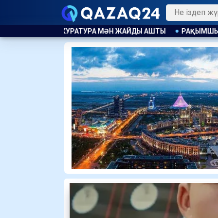
 МӘН ЖАЙДЫ АШТЫ
РАҚЫМШЫЛЫҚ АВТОМАТТЫ ТҮРДЕ ҚОЛ