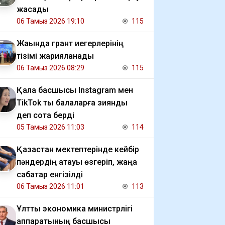
жасады
06 Тамыз 2026 19:10
115
Жақында грант иегерлерінің
тізімі жарияланады
06 Тамыз 2026 08:29
115
Қала басшысы Instagram мен
TikTok ты балаларға зиянды
деп сотқа берді
05 Тамыз 2026 11:03
114
Қазақстан мектептерінде кейбір
пәндердің атауы өзгеріп, жаңа
сабақтар енгізілді
06 Тамыз 2026 11:01
113
Ұлттық экономика министрлігі
аппаратының басшысы