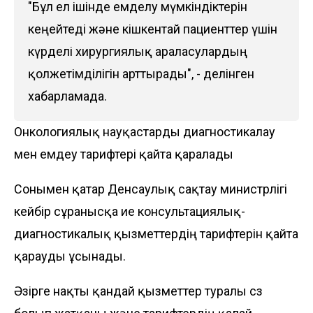
"Бұл ел ішінде емделу мүмкіндіктерін
кеңейтеді және кішкентай пациенттер үшін
күрделі хирургиялық араласулардың
қолжетімділігін арттырады", - делінген
хабарламада.
Онкологиялық науқастарды диагностикалау
мен емдеу тарифтері қайта қаралады
Сонымен қатар Денсаулық сақтау министрлігі
кейбір сұранысқа ие консультациялық-
диагностикалық қызметтердің тарифтерін қайта
қарауды ұсынады.
Әзірге нақты қандай қызметтер туралы сөз