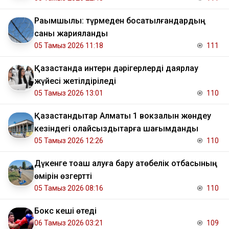
Рақымшылық: түрмеден босатылғандардың
саны жарияланды
05 Тамыз 2026 11:18
111
Қазақстанда интерн дәрігерлерді даярлау
жүйесі жетілдіріледі
05 Тамыз 2026 13:01
110
Қазақстандықтар Алматы 1 вокзалын жөндеу
кезіндегі қолайсыздықтарға шағымданды
05 Тамыз 2026 12:26
110
Дүкенге тоқаш алуға бару ақтөбелік отбасының
өмірін өзгертті
05 Тамыз 2026 08:16
110
Бокс кеші өтеді
06 Тамыз 2026 03:21
109