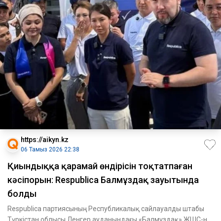
https://aikyn.kz
06 Тамыз 2026 22:38
Қиындыққа қарамай өндірісін тоқтатпаған
кәсіпорын: Respublica Балмұздақ зауытында
болды
Respublica партиясының Республикалық сайлауалды штабы
Түркістан облысы Ленгер ауданындағы «Балмұздақ» ЖШС-не