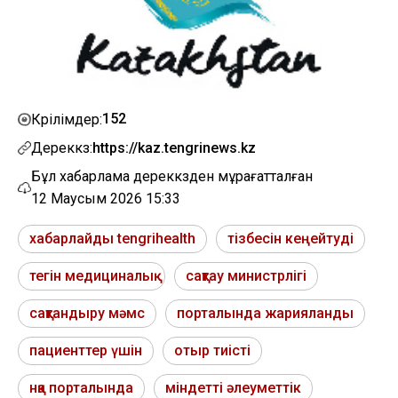
152
Көрілімдер:
Дереккөз:
https://kaz.tengrinews.kz
Бұл хабарлама дереккөзден мұрағатталған
12 Маусым 2026 15:33
хабарлайды tengrihealth
тізбесін кеңейтуді
тегін медициналық
сақтау министрлігі
сақтандыру мәмс
порталында жарияланды
пациенттер үшін
отыр тиісті
нқа порталында
міндетті әлеуметтік