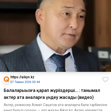
https://aikyn.kz
07 Тамыз 2026 00:44
Балаларыңызға қарап жүріңіздерші... : танымал
актер ата аналарға үндеу жасады (видео)
Актер, режиссер Алмат Сақатов ата-аналарға бала тәрбиесіне
көңіл бөлуді сұрады, – деп жазды Aikyn.kz. Актер әлеуметтік