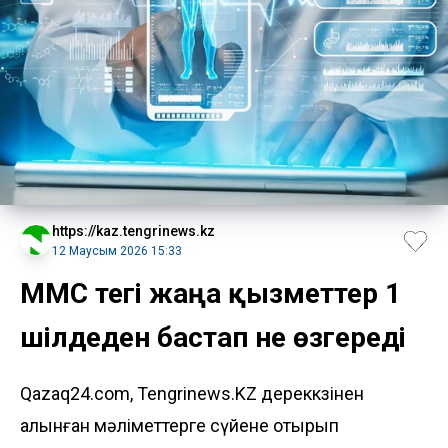
https://kaz.tengrinews.kz
12 Маусым 2026 15:33
МӘМС тегі жаңа қызметтер 1
шілдеден бастап не өзгереді
Qazaq24.com, Tengrinews.KZ дереккөзінен
алынған мәліметтерге сүйене отырып