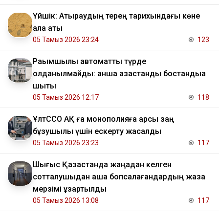
Үйшік: Атыраудың терең тарихындағы көне
қала аты
05 Тамыз 2026 23:24
123
Рақымшылық автоматты түрде
қолданылмайды: қанша қазақстандық бостандыққа
шықты
05 Тамыз 2026 12:17
118
ҰлтССО АҚ ға монополияға қарсы заң
бұзушылық үшін ескерту жасалды
05 Тамыз 2026 23:23
117
Шығыс Қазақстанда жаңадан келген
сотталушыдан ақша бопсалағандардың жаза
мерзімі ұзартылды
05 Тамыз 2026 13:08
117