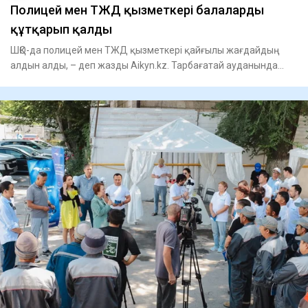
Полицей мен ТЖД қызметкері балаларды
құтқарып қалды
ШҚО-да полицей мен ТЖД қызметкері қайғылы жағдайдың
алдын алды, – деп жазды Aikyn.kz. Тарбағатай ауданында
төтенше жағ