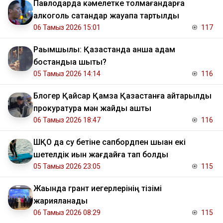
Павлодарда кәмелетке толмағандарға
алкоголь сатқандар жауапқа тартылды
06 Тамыз 2026 15:01
117
Рақымшылық: Қазақстанда қанша адам
бостандыққа шықты?
05 Тамыз 2026 14:14
116
Блогер Қайсар Қамза Қазақстанға қайтарылды
прокуратура мән жайды ашты
06 Тамыз 2026 18:47
116
ШҚО да су бетіне сапбордпен шыққан екі
шетелдік қиын жағдайға тап болды
05 Тамыз 2026 23:05
115
Жақында грант иегерлерінің тізімі
жарияланады
06 Тамыз 2026 08:29
115