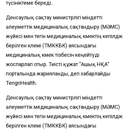
түсініктеме береді..
Денсаулық сақтау министрлігі міндетті
әлеуметтік медициналық сақтандыру (МӘМС)
жүйесі мен тегін медициналық көмектің кепілдік
берілген көлемі (ТМККБК) аясындағы
медициналық көмек тізбесін кеңейтуді
жоспарлап отыр. Тиісті құжат "Ашық НҚА"
порталында
жарияланды
, деп хабарлайды
TengriHealth
.
Денсаулық сақтау министрлігі міндетті
әлеуметтік медициналық сақтандыру (МӘМС)
жүйесі мен тегін медициналық көмектің кепілдік
берілген көлемі (ТМККБК) аясындағы