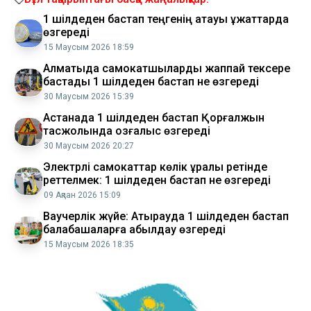
1 шілдеден бастап теңгенің атауы құжаттарда
өзгереді
15 Маусым 2026 18:59
Алматыда самокатшыларды жаппай тексере
бастады 1 шілдеден бастап не өзгереді
30 Маусым 2026 15:39
Астанада 1 шілдеден бастап Қорғалжын
тасжолында қозғалыс өзгереді
30 Маусым 2026 20:27
Электрлі самокаттар көлік құралы ретінде
реттелмек: 1 шілдеден бастап не өзгереді
09 Ақпан 2026 15:09
Ваучерлік жүйе: Атырауда 1 шілдеден бастап
балабақшаларға қабылдау өзгереді
15 Маусым 2026 18:35