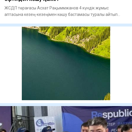
ЖСДП төрағасы Асхат Рақыммжанов 4 күндік жұмыс
аптасына кезең-кезеңімен көшу бастамасы туралы айтып
берді, - деп хабар