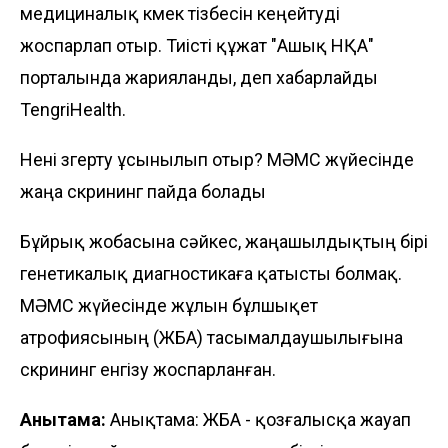
медициналық көмек тізбесін кеңейтуді
жоспарлап отыр. Тиісті құжат "Ашық НҚА"
порталында
жарияланды
, деп хабарлайды
TengriHealth
.
Нені өзгерту ұсынылып отыр? МӘМС жүйесінде
жаңа скрининг пайда болады
Бұйрық жобасына сәйкес, жаңашылдықтың бірі
генетикалық диагностикаға қатысты болмақ.
МӘМС жүйесінде жұлын бұлшықет
атрофиясының (ЖБА) тасымалдаушылығына
скрининг енгізу жоспарланған.
Анықтама:
Анықтама: ЖБА - қозғалысқа жауап