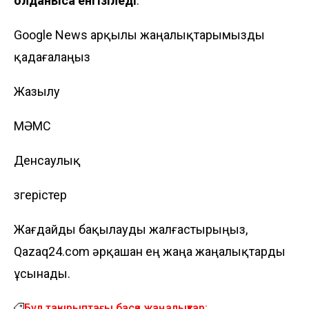
қолданысқа енгізіледі
.
Google News арқылы жаңалықтарымызды
қадағалаңыз
Жазылу
МӘМС
Денсаулық
өзгерістер
Жағдайды бақылауды жалғастырыңыз,
Qazaq24.com әрқашан ең жаңа жаңалықтарды
ұсынады.
Бұл тақырыптағы басқа жаңалықтар: