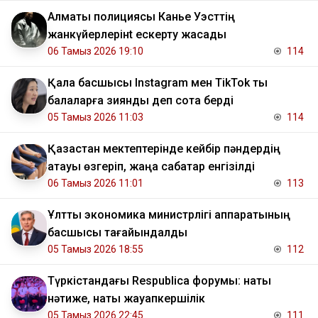
Алматы полициясы Канье Уэсттің
жанкүйерлерінt ескерту жасады
06 Тамыз 2026 19:10
114
Қала басшысы Instagram мен TikTok ты
балаларға зиянды деп сотқа берді
05 Тамыз 2026 11:03
114
Қазақстан мектептерінде кейбір пәндердің
атауы өзгеріп, жаңа сабақтар енгізілді
06 Тамыз 2026 11:01
113
Ұлттық экономика министрлігі аппаратының
басшысы тағайындалды
05 Тамыз 2026 18:55
112
Түркістандағы Respublica форумы: нақты
нәтиже, нақты жауапкершілік
05 Тамыз 2026 22:45
111