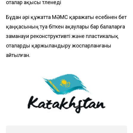
оталар ақысы төленеді
Бұдан әрі құжатта МӘМС қаражаты есебінен бет
қаңқасының туа біткен ақаулары бар балаларға
заманауи реконструктивті және пластикалық
оталарды қаржыландыру жоспарланғаны
айтылған.