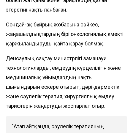
болып жатқаны және тарифтердің қалай
өзгеретіні нақтыланбаған.
Сондай-ақ бұйрық жобасына сәйкес,
жаңашылдықтардың бірі онкологиялық көмекті
қаржыландыруды қайта қарау болмақ.
Денсаулық сақтау министрлігі заманауи
технологияларды, емдеудің күрделілігін және
медициналық ұйымдардың нақты
шығындарын ескере отырып, дәрі-дәрмектік
және сәулелік терапия, хирургиялық емдеу
тарифтерін жаңартуды жоспарлап отыр.
"Атап айтқанда, сәулелік терапияның