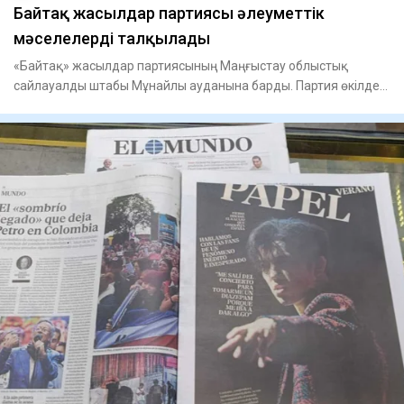
Байтақ жасылдар партиясы әлеуметтік
мәселелерді талқылады
«Байтақ» жасылдар партиясының Маңғыстау облыстық
сайлауалды штабы Мұнайлы ауданына барды. Партия өкілдері
«Мұнайлыэнер