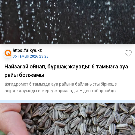
https://aikyn.kz
06 Тамыз 2026 23:23
Найзағай ойнап, бұршақ жауады: 6 тамызға ауа
райы болжамы
Қазгидромет 6 тамызда ауа райына байланысты бірнеше
өңірде дауылды ескерту жариялады, – деп хабарлайды
Aikyn.kz. Синоп