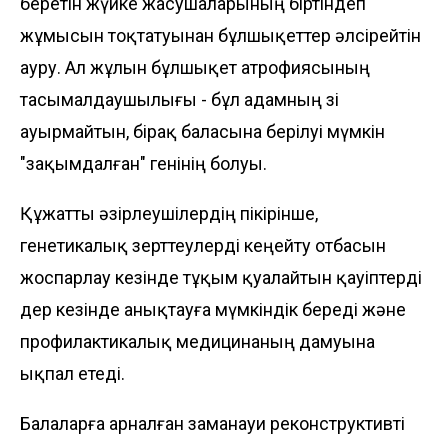
беретін жүйке жасушаларының біртіндеп
жұмысын тоқтатуынан бұлшықеттер әлсірейтін
ауру. Ал жұлын бұлшықет атрофиясының
тасымалдаушылығы - бұл адамның өзі
ауырмайтын, бірақ баласына берілуі мүмкін
"зақымдалған" генінің болуы.
Құжатты әзірлеушілердің пікірінше,
генетикалық зерттеулерді кеңейту отбасын
жоспарлау кезінде тұқым қуалайтын қауіптерді
дер кезінде анықтауға мүмкіндік береді және
профилактикалық медицинаның дамуына
ықпал етеді.
Балаларға арналған заманауи реконструктивті