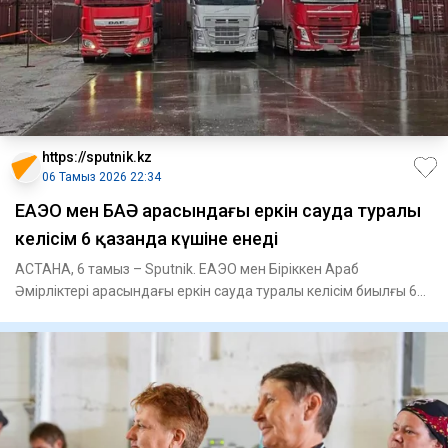
https://sputnik.kz
06 Тамыз 2026 22:34
ЕАЭО мен БАӘ арасындағы еркін сауда туралы
келісім 6 қазанда күшіне енеді
АСТАНА, 6 тамыз – Sputnik. ЕАЭО мен Біріккен Араб
Әмірліктері арасындағы еркін сауда туралы келісім биылғы 6
қазанда күш