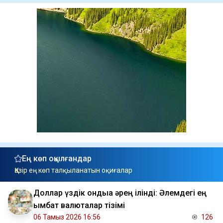
Ең көп оқылғандар
Қазір ең көп талқыланатын оқиғалар
Доллар үздік ондыққа әрең ілінді: Әлемдегі ең
қымбат валюталар тізімі
06 Тамыз 2026 16:56
126