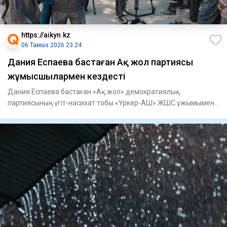
https://aikyn.kz
06 Тамыз 2026 23:24
Дания Еспаева бастаған Ақ жол партиясы
жұмысшылармен кездесті
Дания Еспаева бастаған «Ақ жол» демократиялық
партиясының үгіт-насихат тобы «Үркер-АШ» ЖШС ұжымымен
кездесті, - деп ха