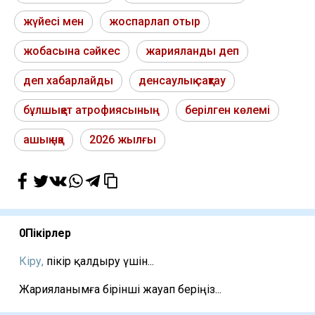
жүйесі мен
жоспарлап отыр
жобасына сәйкес
жарияланды деп
деп хабарлайды
денсаулық сақтау
бұлшықет атрофиясының
берілген көлемі
ашық нқа
2026 жылғы
0
Пікірлер
Кіру,
пікір қалдыру үшін...
Жарияланымға бірінші жауап беріңіз...