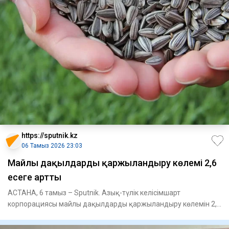
https://sputnik.kz
06 Тамыз 2026 23:03
Майлы дақылдарды қаржыландыру көлемі 2,6
есеге артты
АСТАНА, 6 тамыз – Sputnik. Азық-түлік келісімшарт
корпорациясы майлы дақылдарды қаржыландыру көлемін 2,6
есеге арттырды,