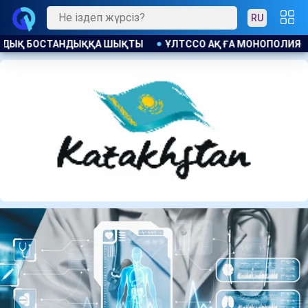
RU
ҒА МОНОПОЛИЯҒА ҚАРСЫ ЗАҢ БҰЗУШЫЛЫҚ ҮШІН ЕСКЕРТУ ЖАС