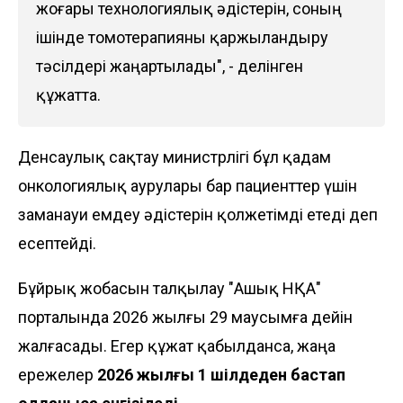
жоғары технологиялық әдістерін, соның
ішінде томотерапияны қаржыландыру
тәсілдері жаңартылады", - делінген
құжатта.
Денсаулық сақтау министрлігі бұл қадам
онкологиялық аурулары бар пациенттер үшін
заманауи емдеу әдістерін қолжетімді етеді деп
есептейді.
Бұйрық жобасын талқылау "Ашық НҚА"
порталында 2026 жылғы 29 маусымға дейін
жалғасады. Егер құжат қабылданса, жаңа
ережелер
2026 жылғы 1 шілдеден бастап