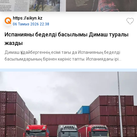
https://aikyn.kz
06 Тамыз 2026 22:38
Испанияның беделді басылымы Димаш туралы
жазды
Димаш Құдайбергеннің есімі тағы да Испанияның беделді
басылымдарының бірінен көрініс тапты. Испаниядағы ірі
ұлттық газ