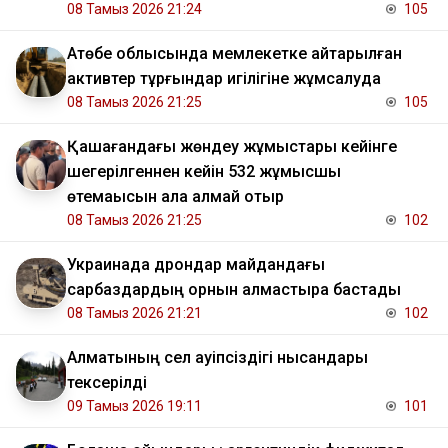
08 Тамыз 2026 21:24
105
​Ақтөбе облысында мемлекетке қайтарылған
активтер тұрғындар игілігіне жұмсалуда
08 Тамыз 2026 21:25
105
Қашағандағы жөндеу жұмыстары кейінге
шегерілгеннен кейін 532 жұмысшы
өтемақысын ала алмай отыр
08 Тамыз 2026 21:25
102
Украинада дрондар майдандағы
сарбаздардың орнын алмастыра бастады
08 Тамыз 2026 21:21
102
Алматының сел қауіпсіздігі нысандары
тексерілді
09 Тамыз 2026 19:11
101