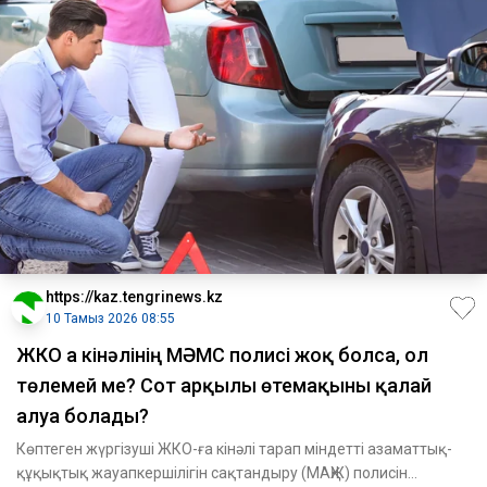
https://kaz.tengrinews.kz
10 Тамыз 2026 08:55
ЖКО ға кінәлінің МӘМС полисі жоқ болса, ол
төлемей ме? Сот арқылы өтемақыны қалай
алуға болады?
Көптеген жүргізуші ЖКО-ға кінәлі тарап міндетті азаматтық-
құқықтық жауапкершілігін сақтандыру (МАҚЖ) полисін