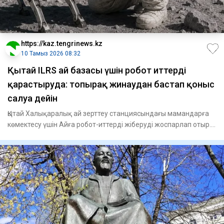
https://kaz.tengrinews.kz
10 Тамыз 2026 08:32
Қытай ILRS ай базасы үшін робот иттерді
қарастыруда: топырақ жинаудан бастап қоныс
салуға дейін
Қытай Халықаралық ай зерттеу станциясындағы мамандарға
көмектесу үшін Айға робот-иттерді жіберуді жоспарлап отыр.
Роб