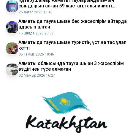
Құтқарушылар Алматы тауларында аяғын
сындырып алған 59 жастағы альпинисті
эвакуациялады
25 Қаңтар 2026 15:48
Алматыда тауға шыққан бес жасөспірім қайтарда
адасып қалған
15 Шілде 2026 23:07
Алматыда тауға шыққан туристің үстіне тас құлап
кетті
05 Тамыз 2026 10:46
Алматы облысында тауға шыққан 3 жасөспірім
өздігінен түсе алмаған
02 Мамыр 2026 16:27