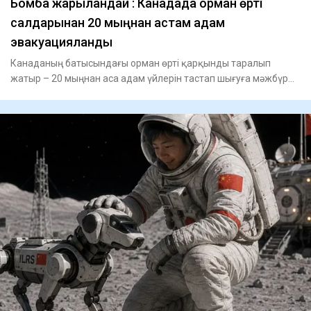
Бомба жарылғандай : Канадада орман өрті
салдарынан 20 мыңнан астам адам
эвакуацияланды
Канаданың батысындағы орман өрті қарқынды таралып
жатыр – 20 мыңнан аса адам үйлерін тастап шығуға мәжбүр
болды. Сенб