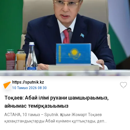
https://sputnik.kz
10 Тамыз 2026 08:30
Тоқаев: Абай ілімі рухани шамшырағымыз,
айнымас темірқазығымыз
АСТАНА, 10 тамыз – Sputnik. Қасым-Жомарт Тоқаев
қазақстандықтарды Абай күнімен құттықтады, деп
хабарлады Ақорда.Мемлекет