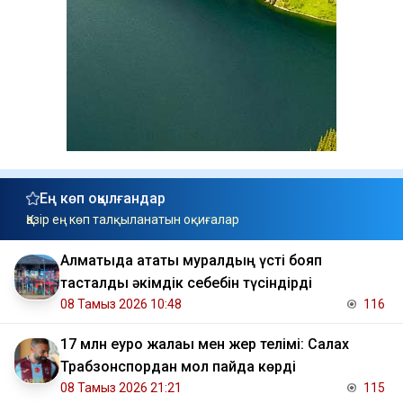
Ең көп оқылғандар
Қазір ең көп талқыланатын оқиғалар
Алматыда атақты муралдың үсті бояп
тасталды әкімдік себебін түсіндірді
08 Тамыз 2026 10:48
116
17 млн еуро жалақы мен жер телімі: Салах
Трабзонспордан мол пайда көрді
08 Тамыз 2026 21:21
115