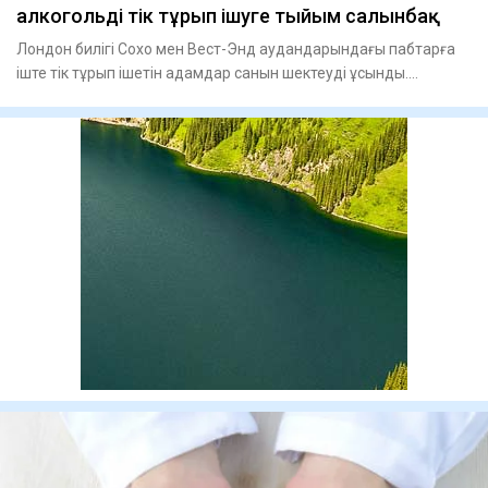
алкогольді тік тұрып ішуге тыйым салынбақ
Лондон билігі Сохо мен Вест-Энд аудандарындағы пабтарға
іште тік тұрып ішетін адамдар санын шектеуді ұсынды.
Лондонды