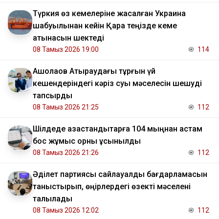
Түркия өз кемелеріне жасалған Украина
шабуылынан кейін Қара теңізде кеме
қатынасын шектеді
08 Тамыз 2026 19:00
114
​Ақшолақов Атыраудағы тұрғын үй
кешендеріндегі кәріз суы мәселесін шешуді
тапсырды
08 Тамыз 2026 21:25
112
​Шілдеде қазақстандықтарға 104 мыңнан астам
бос жұмыс орны ұсынылды
08 Тамыз 2026 21:26
112
Әділет партиясы сайлауалды бағдарламасын
таныстырып, өңірлердегі өзекті мәселені
талқылады
08 Тамыз 2026 12:02
112