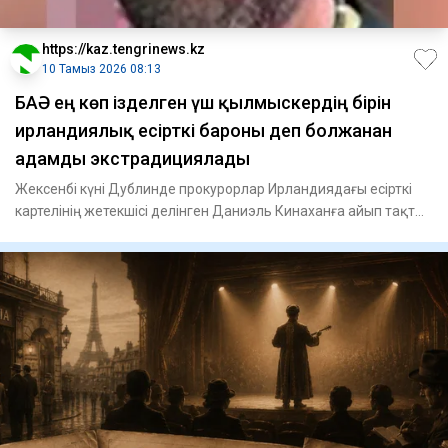
https://kaz.tengrinews.kz
10 Тамыз 2026 08:13
БАӘ ең көп ізделген үш қылмыскердің бірін
ирландиялық есірткі бароны деп болжанған
адамды экстрадициялады
Жексенбі күні Дублинде прокурорлар Ирландиядағы есірткі
картелінің жетекшісі делінген Даниэль Кинаханға айып тақты.
А