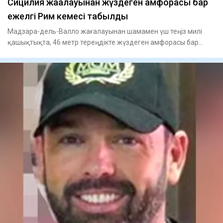
Сицилия жағалауынан жүздеген амфорасы бар
ежелгі Рим кемесі табылды
Мадзара-дель-Валло жағалауынан шамамен үш теңіз милі
қашықтықта, 46 метр тереңдікте жүздеген амфорасы бар
ежелгі Рим