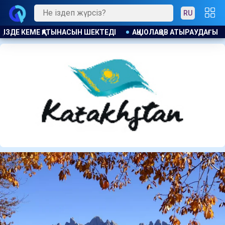
RU
ҚОВ АТЫРАУДАҒЫ ТҰРҒЫН ҮЙ КЕШЕНДЕРІНДЕГІ КӘРІЗ СУЫ МӘС