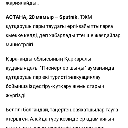
жариялайды..
АСТАНА, 20 мамыр – Sputnik.
ТЖМ
құтқарушылары таудағы ерлі-зайыптыларға
көмекке келді, деп хабарлады төтенше жағдайлар
министрлігі.
Қарағанды облысының Қарқаралы
ауданындағы "Пионерлер шыңы" аумағында
құтқарушылар екі туристі эвакуациялау
бойынша іздестіру-құтқару жұмыстарын
жүргізді.
Белгілі болғандай, таңертең саяхатшылар тауға
көтерілген. Алайда түсу кезінде ер адам аяғын
сындырып алып, екеуі өздігінен төмен түсе