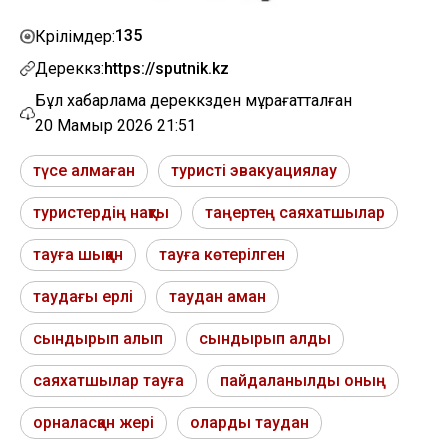
135
Көрілімдер:
Дереккөз:
https://sputnik.kz
Бұл хабарлама дереккөзден мұрағатталған
20 Мамыр 2026 21:51
түсе алмаған
туристі эвакуациялау
туристердің нақты
таңертең саяхатшылар
тауға шыққан
тауға көтерілген
таудағы ерлі
таудан аман
сындырып алып
сындырып алды
саяхатшылар тауға
пайдаланылды оның
орналасқан жері
оларды таудан