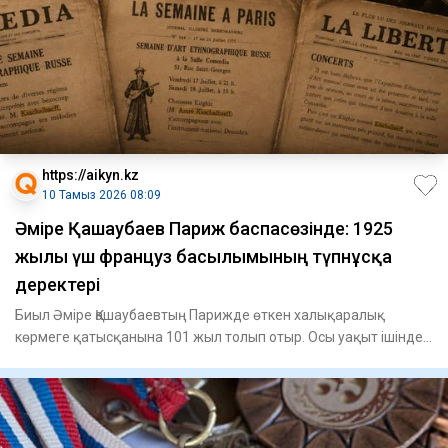
https://aikyn.kz
10 Тамыз 2026 08:09
Әміре Қашаубаев Париж баспасөзінде: 1925
жылғы үш француз басылымының түпнұсқа
деректері
Биыл Әміре Қашаубаевтың Парижде өткен халықаралық
көрмеге қатысқанына 101 жыл толып отыр. Осы уақыт ішінде
оны