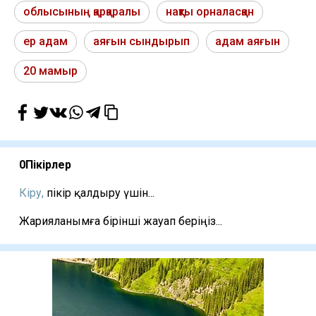
облысының қарқаралы
нақты орналасқан
ер адам
аяғын сындырып
адам аяғын
20 мамыр
0
Пікірлер
Кіру,
пікір қалдыру үшін...
Жарияланымға бірінші жауап беріңіз...