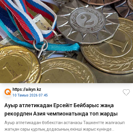
https://aikyn.kz
10 Тамыз 2026 07:45
Ауыр атлетикадан Ерсейіт Бейбарыс жаңа
рекордпен Азия чемпионатында топ жарды
Ауыр атлетикадан Өзбекстан астанасы Ташкентте жалғасып
жатқан сары құрлық додасының екінші жарыс күнінде