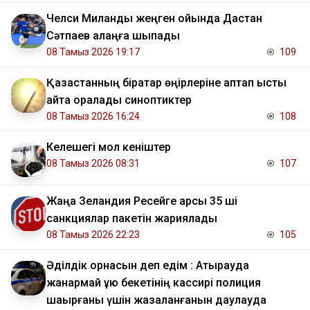
Челси Миланды жеңген ойында Дастан
Сәтпаев алаңға шықпады
08 Тамыз 2026 19:17
109
Қазақстанның бірқатар өңірлеріне аптап ыстық
қайта оралады синоптиктер
08 Тамыз 2026 16:24
108
Келешегі мол кеніштер
08 Тамыз 2026 08:31
107
Жаңа Зеландия Ресейге қарсы 35 ші
санкциялар пакетін жариялады
08 Тамыз 2026 22:23
105
Әділдік орнасын деп едім : Атырауда
жанармай құю бекетінің кассирі полиция
шақырғаны үшін жазаланғанын даулауда