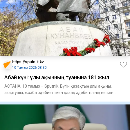
https://sputnik.kz
10 Тамыз 2026 08:30
Абай күні: ұлы ақынның туғанына 181 жыл
АСТАНА, 10 тамыз – Sputnik. Бүгін қазақтың ұлы ақыны,
ағартушы, жазба әдебиеті мен қазақ әдеби тілінің негізін
салушы, р