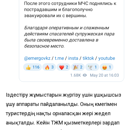
Іздестіру жұмыстарын жүргізу үшін ұшқышсыз
ұшу аппараты пайдаланылды. Оның көмегімен
туристердің нақты орналасқан жері жедел
анықталды. Кейін ТЖМ қызметкерлері зардап