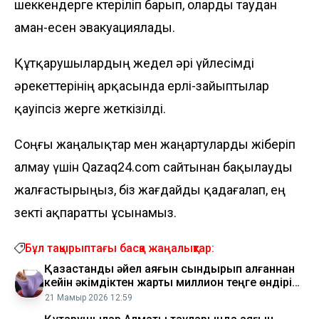
шеккендерге көтеріліп барып, оларды таудан
аман-есен эвакуациялады.
Құтқарушылардың жедел әрі үйлесімді
әрекеттерінің арқасында ерлі-зайыптылар
қауіпсіз жерге жеткізілді.
Соңғы жаңалықтар мен жаңартуларды жіберіп
алмау үшін Qazaq24.com сайтынан бақылауды
жалғастырыңыз, біз жағдайды қадағалап, ең
өзекті ақпаратты ұсынамыз.
Бұл тақырыптағы басқа жаңалықтар:
Қазақстандық әйел аяғын сындырып алғаннан
кейін әкімдіктен жарты миллион теңге өндіріп
алды
21 Мамыр 2026 12:59