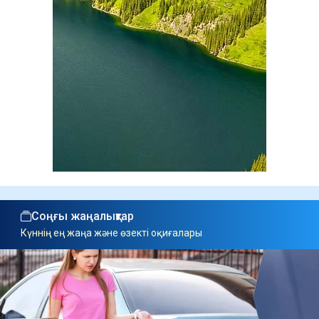
Соңғы жаңалықтар
Күннің ең жаңа және өзекті оқиғалары