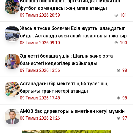
Болашақ ойындары : аргентиндік фиджитал
футбол командасы жеңімпаз атанды
09 Тамыз 2026 20:59
101
Жасыл түске боялған Есіл жұртты алаңдатып
қойды: Астанада өзен қалай тазартылып жатыр
08 Тамыз 2026 09:10
100
Әділетті болашақ үшін : Шағын және орта
бизнестегі кедергілер жойылады
09 Тамыз 2026 13:56
98
Астанадағы бір мектептің 65 түлегінің
барлығы грант иегері атанды
09 Тамыз 2026 17:48
98
АМӨЗ бас директоры қызметінен кетуі мүмкін
08 Тамыз 2026 21:26
97