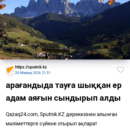
https://sputnik.kz
20 Мамыр 2026 21:51
Қарағандыда тауға шыққан ер
адам аяғын сындырып алды
Qazaq24.com, Sputnik.KZ дереккөзінен алынған
мәліметтерге сүйене отырып ақпарат