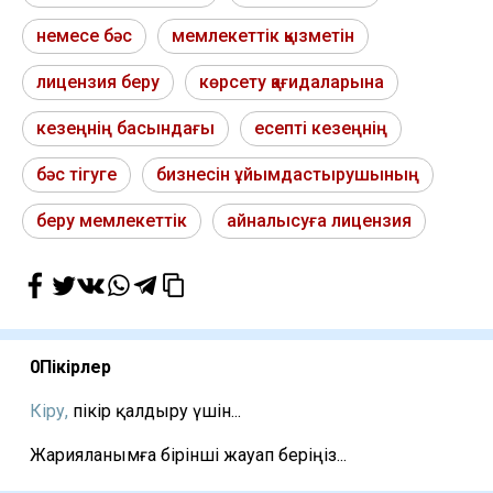
немесе бәс
мемлекеттік қызметін
лицензия беру
көрсету қағидаларына
кезеңнің басындағы
есепті кезеңнің
бәс тігуге
бизнесін ұйымдастырушының
беру мемлекеттік
айналысуға лицензия
0
Пікірлер
Кіру,
пікір қалдыру үшін...
Жарияланымға бірінші жауап беріңіз...