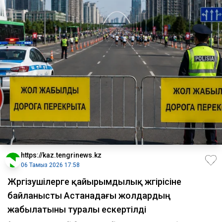
https://kaz.tengrinews.kz
06 Тамыз 2026 17:58
Жүргізушілерге қайырымдылық жүгірісіне
байланысты Астанадағы жолдардың
жабылатыны туралы ескертілді