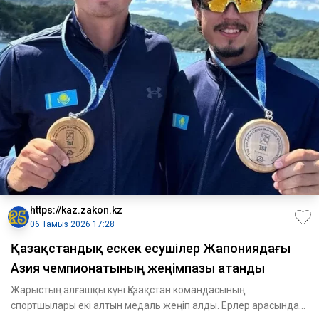
https://kaz.zakon.kz
06 Тамыз 2026 17:28
Қазақстандық ескек есушілер Жапониядағы
Азия чемпионатының жеңімпазы атанды
Жарыстың алғашқы күні Қазақстан командасының
спортшылары екі алтын медаль жеңіп алды. Ерлер арасында