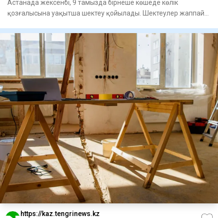
Астанада жексенбі, 9 тамызда бірнеше көшеде көлік
қозғалысына уақытша шектеу қойылады. Шектеулер жаппай
спорттық іс-ш
https://kaz.tengrinews.kz