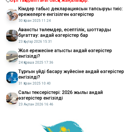
Бұл тақырыптағы басқа жаңалықтар:
Кімдер табыс декларациясын тапсыруы тиіс:
ережелерге енгізілген өзгерістер
30 Қазан 2025 11:24
Аванстық төлемдер, есептілік, шоттарды
бұғаттау: қандай өзгерістер бар
23 Қаңтар 2026 15:31
Жол ережесіне қатысты қандай өзгерістер
енгізілді?
24 Қараша 2025 17:36
Тұрғын үйді басқару жүйесіне қандай өзгерістер
енгізілді?
31 Қазан 2025 10:40
Салық тексерістері: 2026 жылы қандай
өзгерістер енгізілді
23 Ақпан 2026 16:46