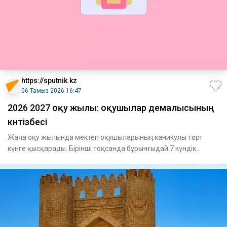
https://sputnik.kz
06 Тамыз 2026 16:47
2026 2027 оқу жылы: оқушылар демалысының
күнтізбесі
Жаңа оқу жылында мектеп оқушыларының каникулы төрт
күнге қысқарады. Бірінші тоқсанда бұрынғыдай 7 күндік
каникул (26 қаз