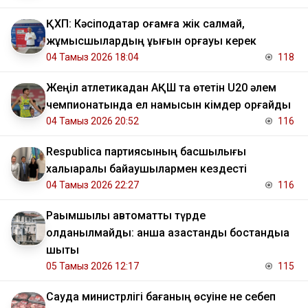
ҚХП: Кәсіподақтар қоғамға жік салмай,
жұмысшылардың құқығын қорғауы керек
04 Тамыз 2026 18:04
118
Жеңіл атлетикадан АҚШ та өтетін U20 әлем
чемпионатында ел намысын кімдер қорғайды
04 Тамыз 2026 20:52
116
Respublica партиясының басшылығы
халықаралық байқаушылармен кездесті
04 Тамыз 2026 22:27
116
Рақымшылық автоматты түрде
қолданылмайды: қанша қазақстандық бостандыққа
шықты
05 Тамыз 2026 12:17
115
Сауда министрлігі бағаның өсуіне не себеп