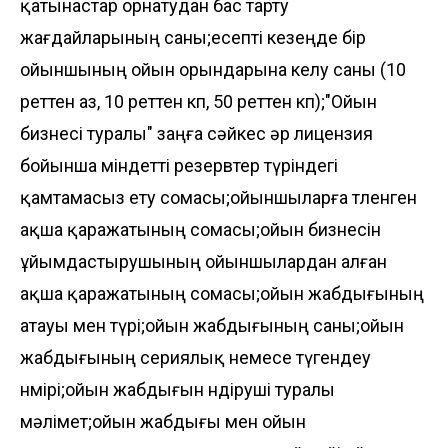
қатынастар орнатудан бас тарту
жағдайларының саны;есепті кезеңде бір
ойыншының ойын орындарына келу саны (10
реттен аз, 10 реттен көп, 50 реттен көп);"Ойын
бизнесі туралы" заңға сәйкес әр лицензия
бойынша міндетті резервтер түріндегі
қамтамасыз ету сомасы;ойыншыларға төленген
ақша қаражатының сомасы;ойын бизнесін
ұйымдастырушының ойыншылардан алған
ақша қаражатының сомасы;ойын жабдығының
атауы мен түрі;ойын жабдығының саны;ойын
жабдығының сериялық немесе түгендеу
нөмірі;ойын жабдығын өндіруші туралы
мәлімет;ойын жабдығы мен ойын