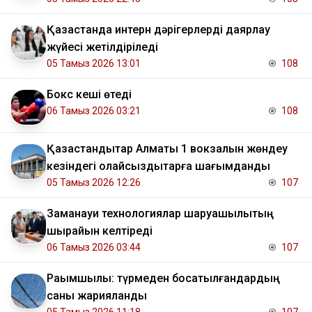
Қазақстанда интерн дәрігерлерді даярлау
жүйесі жетілдіріледі
05 Тамыз 2026 13:01
108
Бокс кеші өтеді
06 Тамыз 2026 03:21
108
Қазақстандықтар Алматы 1 вокзалын жөндеу
кезіндегі қолайсыздықтарға шағымданды
05 Тамыз 2026 12:26
107
Заманауи технологиялар шаруашылықтың
шырайын келтіреді
06 Тамыз 2026 03:44
107
Рақымшылық: түрмеден босатылғандардың
саны жарияланды