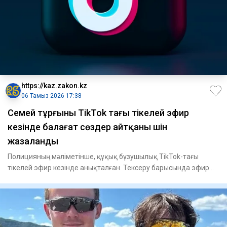
https://kaz.zakon.kz
06 Тамыз 2026 17:38
Семей тұрғыны TikTok тағы тікелей эфир
кезінде балағат сөздер айтқаны үшін
жазаланды
Полицияның мәліметінше, құқық бұзушылық TikTok-тағы
тікелей эфир кезінде анықталған. Тексеру барысында эфир
жүргізген ә