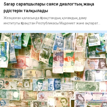
Sarap сарапшылары саяси диалогтың жаңа
үрдістерін талқылады
Жезқазған қаласында Қазақстандық қоғамдық даму
институты Қазақстан Республикасы Мәдениет және ақпарат
министрлігінің қ