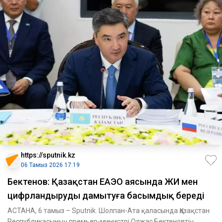
https://sputnik.kz
06 Тамыз 2026 17:19
Бектенов: Қазақстан ЕАЭО аясында ЖИ мен
цифрландыруды дамытуға басымдық береді
АСТАНА, 6 тамыз – Sputnik. Шолпан-Ата қаласында Қазақстан
Республикасының премьер-министрі Олжас Бектеновтің