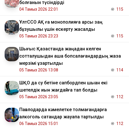
болғанын түсіндірді
04 Тамыз 2026 22:01
115
ҰлтССО АҚ ға монополияға қарсы заң
бұзушылық үшін ескерту жасалды
05 Тамыз 2026 23:23
115
Шығыс Қазақстанда жаңадан келген
сотталушыдан ақша бопсалағандардың жаза
мерзімі ұзартылды
05 Тамыз 2026 13:08
114
ШҚО да су бетіне сапбордпен шыққан екі
шетелдік қиын жағдайға тап болды
05 Тамыз 2026 23:05
112
Павлодарда кәмелетке толмағандарға
алкоголь сатқандар жауапқа тартылды
06 Тамыз 2026 15:01
112