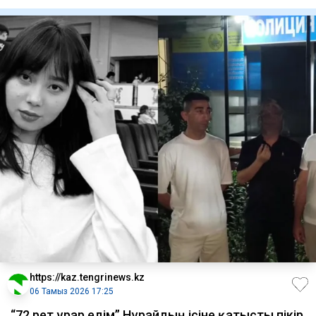
байдаркамен 3400 м
https://kaz.tengrinews.kz
06 Тамыз 2026 17:25
“72 рет ұрар едім” Нұрайдың ісіне қатысты пікір