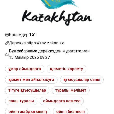
151
Көрілімдер:
Дереккөз:
https://kaz.zakon.kz
Бұл хабарлама дереккөзден мұрағатталған
15 Мамыр 2026 09:27
құмар ойындарға
қызметін көрсету
қызметімен айналысуға
қатысушылар саны
тігуге қатысушылар
туралы мәлімет
саны туралы
ойындарға немесе
ойын жабдығының
ойын бизнесін