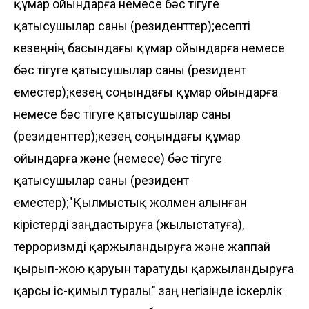
құмар ойындарға немесе бәс тігуге
қатысушылар саны (резиденттер);есепті
кезеңнің басындағы құмар ойындарға немесе
бәс тігуге қатысушылар саны (резидент
еместер);кезең соңындағы құмар ойындарға
немесе бәс тігуге қатысушылар саны
(резиденттер);кезең соңындағы құмар
ойындарға және (немесе) бәс тігуге
қатысушылар саны (резидент
еместер);"Қылмыстық жолмен алынған
кірістерді заңдастыруға (жылыстатуға),
терроризмді қаржыландыруға және жаппай
қырып-жою қаруын таратуды қаржыландыруға
қарсы іс-қимыл туралы" заң негізінде іскерлік