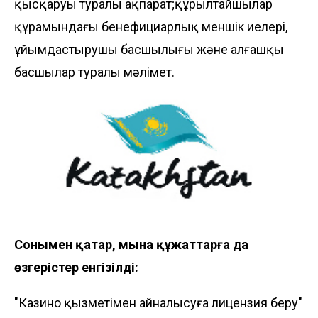
қысқаруы туралы ақпарат;құрылтайшылар
құрамындағы бенефициарлық меншік иелері,
ұйымдастырушы басшылығы және алғашқы
басшылар туралы мәлімет.
Сонымен қатар, мына құжаттарға да
өзгерістер енгізілді:
"Казино қызметімен айналысуға лицензия беру"