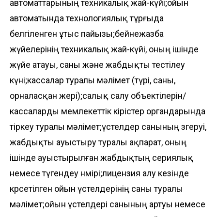
автоматтарының техникалық жай-күйі;ойын
автоматында технологиялық тұрғыда
белгіленген ұтыс пайызы;бейнежазба
жүйелерінің техникалық жай-күйі, оның ішінде
жүйе атауы, саны және жабдықты тестілеу
күні;кассалар туралы мәлімет (түрі, саны,
орналасқан жері);салық салу объектілерін/
кассаларды мемлекеттік кірістер органдарында
тіркеу туралы мәлімет;үстелдер санының өзгеруі,
жабдықты ауыстыру туралы ақпарат, оның
ішінде ауыстырылған жабдықтың сериялық
немесе түгендеу нөмірі;лицензия алу кезінде
көрсетілген ойын үстелдерінің саны туралы
мәлімет;ойын үстелдері санының артуы немесе