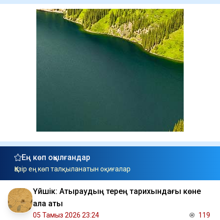
Ең көп оқылғандар
Қазір ең көп талқыланатын оқиғалар
Үйшік: Атыраудың терең тарихындағы көне
қала аты
05 Тамыз 2026 23:24
119