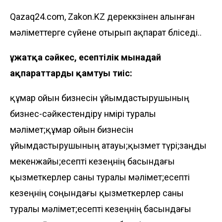
Qazaq24.com, Zakon.KZ дереккөзінен алынған
мәліметтерге сүйене отырып ақпарат бөліседі..
Құжатқа сәйкес, есептілік мынадай
ақпараттарды қамтуы тиіс:
құмар ойын бизнесін ұйымдастырушының
бизнес-сәйкестендіру нөмірі туралы
мәлімет;құмар ойын бизнесін
ұйымдастырушының атауы;қызмет түрі;заңды
мекенжайы;есепті кезеңнің басындағы
қызметкерлер саны туралы мәлімет;есепті
кезеңнің соңындағы қызметкерлер саны
туралы мәлімет;есепті кезеңнің басындағы