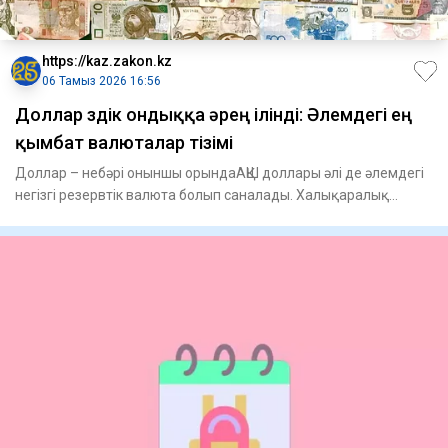
https://kaz.zakon.kz
06 Тамыз 2026 16:56
Доллар үздік ондыққа әрең ілінді: Әлемдегі ең
қымбат валюталар тізімі
Доллар – небәрі оныншы орындаАҚШ доллары әлі де әлемдегі
негізгі резервтік валюта болып саналады. Халықаралық
валюта қо