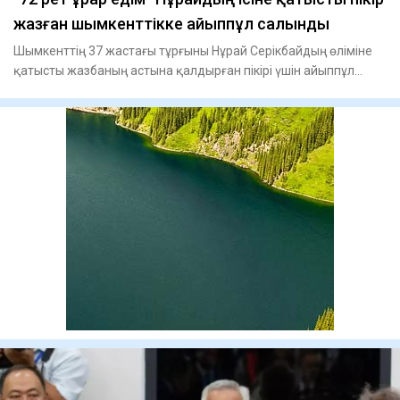
жазған шымкенттікке айыппұл салынды
Шымкенттің 37 жастағы тұрғыны Нұрай Серікбайдың өліміне
қатысты жазбаның астына қалдырған пікірі үшін айыппұл
арқалад