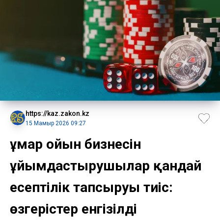
https://kaz.zakon.kz
15 Мамыр 2026 09:27
Құмар ойын бизнесін
ұйымдастырушылар қандай
есептілік тапсыруы тиіс:
өзгерістер енгізілді