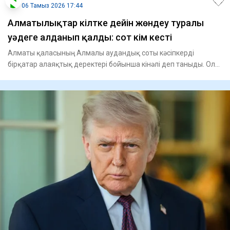
06 Тамыз 2026 17:44
Алматылықтар кілтке дейін жөндеу туралы
уәдеге алданып қалды: сот үкім кесті
Алматы қаласының Алмалы аудандық соты кәсіпкерді
бірқатар алаяқтық деректері бойынша кінәлі деп таныды. Ол
клиенттері