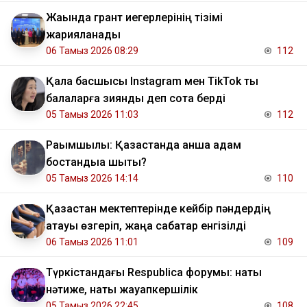
Жақында грант иегерлерінің тізімі
жарияланады
06 Тамыз 2026 08:29
112
Қала басшысы Instagram мен TikTok ты
балаларға зиянды деп сотқа берді
05 Тамыз 2026 11:03
112
Рақымшылық: Қазақстанда қанша адам
бостандыққа шықты?
05 Тамыз 2026 14:14
110
Қазақстан мектептерінде кейбір пәндердің
атауы өзгеріп, жаңа сабақтар енгізілді
06 Тамыз 2026 11:01
109
Түркістандағы Respublica форумы: нақты
нәтиже, нақты жауапкершілік
05 Тамыз 2026 22:45
108