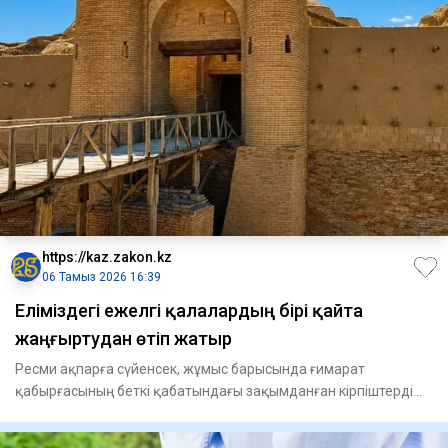
https://kaz.zakon.kz
06 Тамыз 2026 16:39
Еліміздегі ежелгі қалалардың бірі қайта
жаңғыртудан өтіп жатыр
Ресми ақпарға сүйенсек, жұмыс барысында ғимарат
қабырғасының беткі қабатындағы зақымданған кірпіштерді
ауыстыру жоспарл