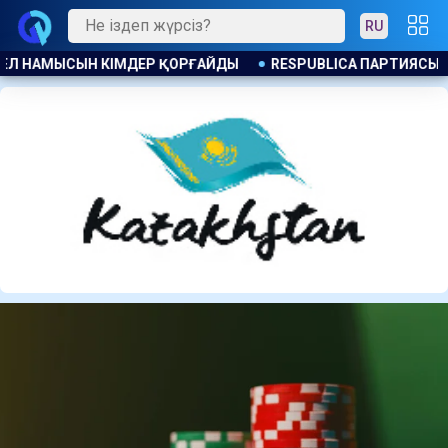
RU
CA ПАРТИЯСЫНЫҢ БАСШЫЛЫҒЫ ХАЛЫҚАРАЛЫҚ БАЙҚАУШЫЛАР