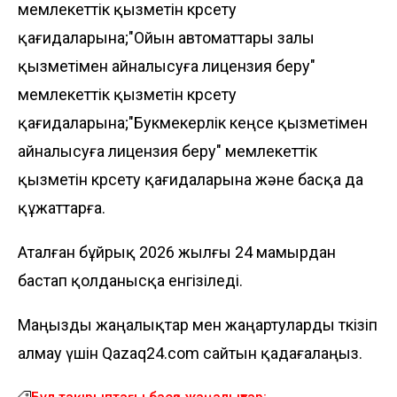
мемлекеттік қызметін көрсету
қағидаларына;"Ойын автоматтары залы
қызметімен айналысуға лицензия беру"
мемлекеттік қызметін көрсету
қағидаларына;"Букмекерлік кеңсе қызметімен
айналысуға лицензия беру" мемлекеттік
қызметін көрсету қағидаларына және басқа да
құжаттарға.
Аталған бұйрық 2026 жылғы 24 мамырдан
бастап қолданысқа енгізіледі.
Маңызды жаңалықтар мен жаңартуларды өткізіп
алмау үшін Qazaq24.com сайтын қадағалаңыз.