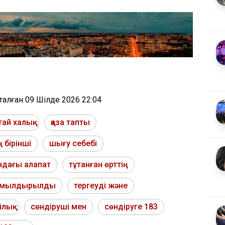
тталған
09 Шілде 2026 22:04
тай халық
қаза тапты
 бірінші
шығу себебі
дағы алапат
тұтанған өрттің
жұмылдырылды
тергеуді және
йлық
сөндіруші мен
сөндіруге 183