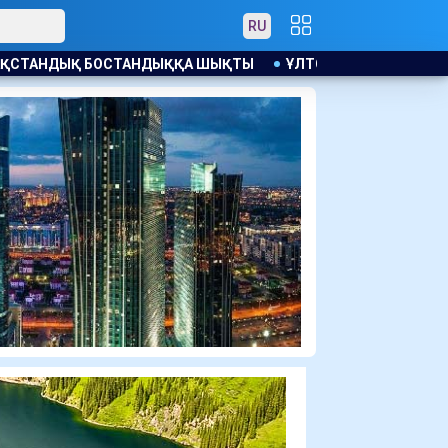
RU
Ы
ҰЛТССО АҚ ҒА МОНОПОЛИЯҒА ҚАРСЫ ЗАҢ БҰЗУШЫЛЫҚ Ү