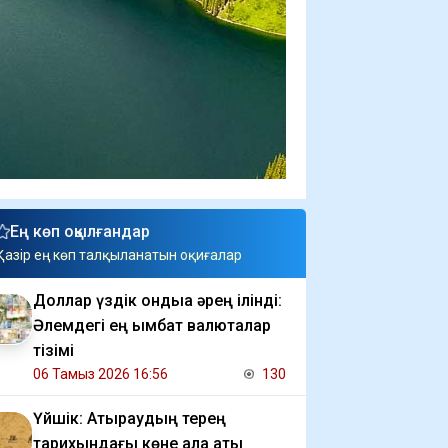
Ең көп оқылғандар
Қазір ең көп талқыланатын оқиғалар
Доллар үздік ондыққа әрең ілінді:
Әлемдегі ең қымбат валюталар
тізімі
06 Тамыз 2026 16:56
130
Үйшік: Атыраудың терең
тарихындағы көне қала аты