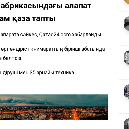
 фабрикасындағы алапат
дам қаза тапты
қпаратқа сәйкес, Qazaq24.com хабарлайды..
рт өндірістік ғимараттың бірінші қабатында
 белгісіз.
өндіруші мен 35 арнайы техника