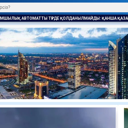
ДАНЫЛМАЙДЫ: ҚАНША ҚАЗАҚСТАНДЫҚ БОСТАНДЫҚҚА ШЫҚТ