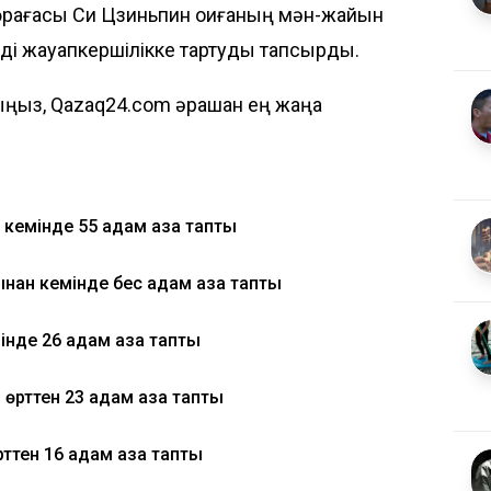
рағасы Си Цзиньпин оқиғаның мән-жайын
рді жауапкершілікке тартуды тапсырды.
ыз, Qazaq24.com әрқашан ең жаңа
емінде 55 адам қаза тапты
нан кемінде бес адам қаза тапты
нде 26 адам қаза тапты
рттен 23 адам қаза тапты
рттен 16 адам қаза тапты