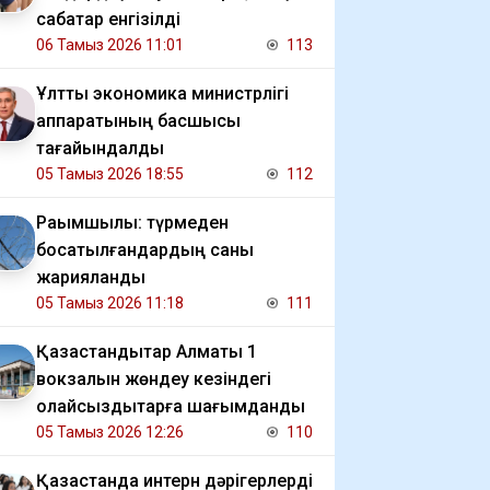
сабақтар енгізілді
06 Тамыз 2026 11:01
113
Ұлттық экономика министрлігі
аппаратының басшысы
тағайындалды
05 Тамыз 2026 18:55
112
Рақымшылық: түрмеден
босатылғандардың саны
жарияланды
05 Тамыз 2026 11:18
111
Қазақстандықтар Алматы 1
вокзалын жөндеу кезіндегі
қолайсыздықтарға шағымданды
05 Тамыз 2026 12:26
110
Қазақстанда интерн дәрігерлерді