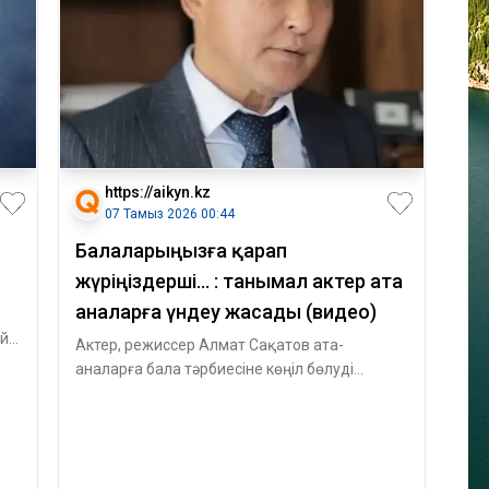
https://aikyn.kz
07 Тамыз 2026 00:44
Балаларыңызға қарап
жүріңіздерші... : танымал актер ата
аналарға үндеу жасады (видео)
ей
Актер, режиссер Алмат Сақатов ата-
аналарға бала тәрбиесіне көңіл бөлуді
сұрады, – деп жазды Aikyn.kz. Актер
әлеуметтік