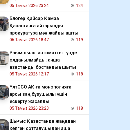
05 Тамыз 2026 23:24
124
Блогер Қайсар Қамза
Қазақстанға қайтарылды
прокуратура мән жайды ашты
06 Тамыз 2026 18:47
119
Рақымшылық автоматты түрде
қолданылмайды: қанша
қазақстандық бостандыққа шықты
05 Тамыз 2026 12:17
118
ҰлтССО АҚ ға монополияға
қарсы заң бұзушылық үшін
ескерту жасалды
05 Тамыз 2026 23:23
118
Шығыс Қазақстанда жаңадан
келген сотталушыдан ақша