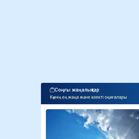
Соңғы жаңалықтар
Күннің ең жаңа және өзекті оқиғалары