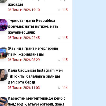
жасады
06 Тамыз 2026 19:10
115
Түркістандағы Respublica
форумы: нақты нәтиже, нақты
жауапкершілік
05 Тамыз 2026 22:45
115
Жақында грант иегерлерінің
тізімі жарияланады
06 Тамыз 2026 08:29
115
Қала басшысы Instagram мен
TikTok ты балаларға зиянды
деп сотқа берді
05 Тамыз 2026 11:03
114
Қазақстан мектептерінде кейбір
пәндердің атауы өзгеріп, жаңа