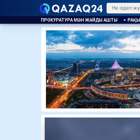
МӘН ЖАЙДЫ АШТЫ
РАҚЫМШЫЛЫҚ АВТОМАТТЫ ТҮРДЕ ҚОЛ