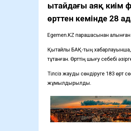
Қытайдағы аяқ киім
өрттен кемінде 28 а
Egemen.KZ парақшасынан алынған а
Қытайлық БАҚ-тың хабарлауынша, ө
тұтанған. Өрттің шығу себебі әзірге
Тілсіз жауды сөндіруге 183 өрт с
жұмылдырылды.