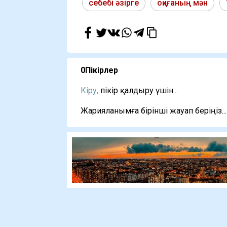
себебі әзірге
оқиғаның мән
0
Пікірлер
Кіру,
пікір қалдыру үшін...
Жарияланымға бірінші жауап беріңіз...