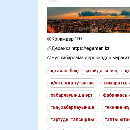
107
Көрілімдер:
Дереккөз:
https://egemen.kz
Бұл хабарлама дереккөзден мұраға
қытайлық бақ
қытайдағы аяқ
қы
қабатында тұтанған
ғимараттың
хабарлауынша өрт
фабрикасын
тың хабарлауынша
техника 
тартуды тапсырды
тапты қыта