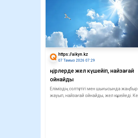
https://aikyn.kz
07 Тамыз 2026 07:29
Өңірлерде жел күшейіп, найзағай
ойнайды
Еліміздің солтүстігі мен шығысында жаңбыр
жауып, найзағай ойнайды, жел күшейеді. К
жерлерде бұршақ жаууы мүмкін, –