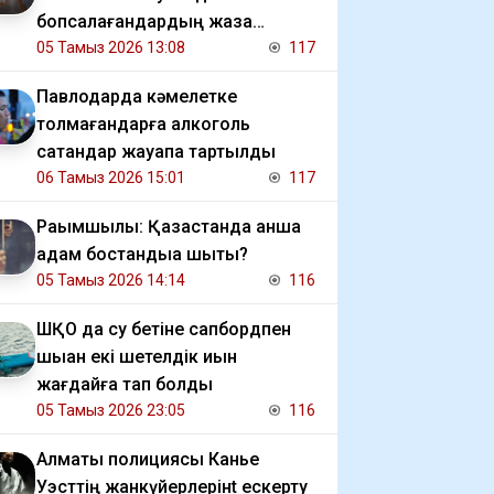
бопсалағандардың жаза
мерзімі ұзартылды
05 Тамыз 2026 13:08
117
Павлодарда кәмелетке
толмағандарға алкоголь
сатқандар жауапқа тартылды
06 Тамыз 2026 15:01
117
Рақымшылық: Қазақстанда қанша
адам бостандыққа шықты?
05 Тамыз 2026 14:14
116
ШҚО да су бетіне сапбордпен
шыққан екі шетелдік қиын
жағдайға тап болды
05 Тамыз 2026 23:05
116
Алматы полициясы Канье
Уэсттің жанкүйерлерінt ескерту