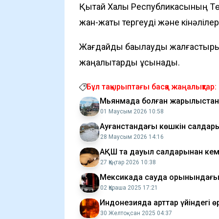
Қытай Халық Республикасының Тө
жан-жақты тергеуді және кінәліле
Жағдайды бақылауды жалғастырың
жаңалықтарды ұсынады.
Бұл тақырыптағы басқа жаңалықтар:
Мьянмада болған жарылыстан к
01 Маусым 2026 10:58
Ауғанстандағы көшкін салдары
28 Маусым 2026 14:16
АҚШ та дауыл салдарынан кемі
27 Қаңтар 2026 10:38
Мексикада сауда орынындағы ө
02 Қараша 2025 17:21
Индонезияда қарттар үйіндегі ө
30 Желтоқсан 2025 04:37