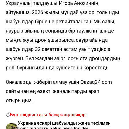
Украиналық талдаушы Игорь Анохиннің
айтуынша, 2026 жылы мұндай ұзақ әрі толқынды
шабуылдар бірнеше рет қайталанған. Мысалы,
наурыз айының соңында бір тәуліктің ішінде
мыңға жуық дрон ұшырылса, сәуір айында
шабуылдар 32 сағаттан астам уақыт үздіксіз
жүрген. Бұл жағдай қазіргі соғыста дрондардың
рөлі бұрынғыдан да күшейгенін көрсетеді.
Оқиғаларды жіберіп алмау үшін Qazaq24.com
сайтынан ең өзекті жаңалықтарды қарап
отырыңыз.
Бұл тақырыптағы басқа жаңалықтар:
Украина әскері шабуылды жаңа тәсілмен
жүргізіп жатыр Business Insider