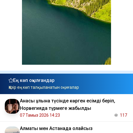
Ең көп оқылғандар
Қазір ең көп талқыланатын оқиғалар
Анасы ұлына түсінде көрген есімді беріп,
Норвегияда түрмеге жабылды
07 Тамыз 2026 14:23
117
Алматы мен Астанада қолайсыз