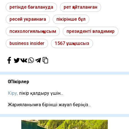
ретінде бағалануда
рет қайталанған
ресей украинаға
пікірінше бұл
психологиялық қысым
президенті владимир
business insider
1567 ұшқышсыз
0
Пікірлер
Кіру,
пікір қалдыру үшін...
Жарияланымға бірінші жауап беріңіз...