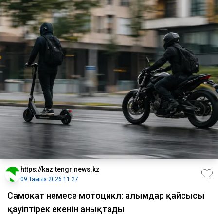
https://kaz.tengrinews.kz
09 Тамыз 2026 11:27
Самокат немесе мотоцикл: ғалымдар қайсысы
қауіптірек екенін анықтады