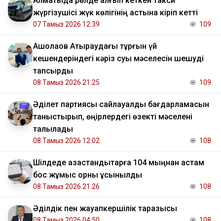
Алматыда рөлде қалғып кеткен такси
жүргізушісі жүк көлігінің астына кіріп кетті
07 Тамыз 2026 12:39
109
​Ақшолақов Атыраудағы тұрғын үй
кешендеріндегі кәріз суы мәселесін шешуді
тапсырды
08 Тамыз 2026 21:25
109
Әділет партиясы сайлауалды бағдарламасын
таныстырып, өңірлердегі өзекті мәселені
талқылады
08 Тамыз 2026 12:02
108
​Шілдеде қазақстандықтарға 104 мыңнан астам
бос жұмыс орны ұсынылды
08 Тамыз 2026 21:26
108
Әділдік пен жауапкершілік таразысы
08 Тамыз 2026 04:50
108