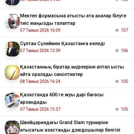
Мектеп формасына қатысты ата аналар білуге
тиіс маңызды талаптар
07 Тамыз 2026 16:09
107
Сұлтан Сүлеймен Қазақстанға келеді
07 Тамыз 2026 12:39
106
Қазақстанның бірқатар өңірлеріне аптап ыстық
қайта оралады синоптиктер
08 Тамыз 2026 16:24
105
Қазақстанда 600 ге жуық дәрі бағасы
арзандады
07 Тамыз 2026 15:37
105
Швейцариядағы Grand Slam турниріне
қатысатын қазақстандық дзюдошылар белгілі