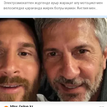
Электрсамокатпен жүргенде ауыр жарақат алу мотоцикл мен
велосипедке қарағанда жиірек болуы мүмкін. Англия мен
Уэльсте
https://aikyn.kz