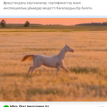
Қазақстандағы зертханалар, сертификаттау және
инспекциялық ұйымдар міндетті бағалаудың бір бөлігін
қашықтан өте бастад
https://kaz.tengrinews.kz