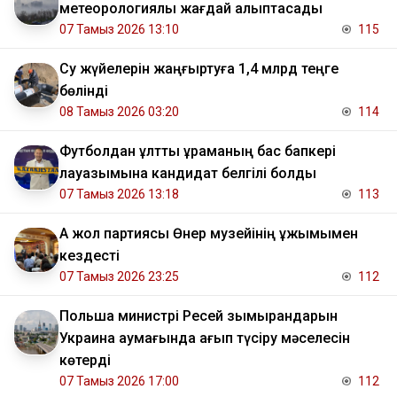
метеорологиялық жағдай қалыптасады
07 Тамыз 2026 13:10
115
Су жүйелерін жаңғыртуға 1,4 млрд теңге
бөлінді
08 Тамыз 2026 03:20
114
Футболдан ұлттық құраманың бас бапкері
лауазымына кандидат белгілі болды
07 Тамыз 2026 13:18
113
Ақ жол партиясы Өнер музейінің ұжымымен
кездесті
07 Тамыз 2026 23:25
112
Польша министрі Ресей зымырандарын
Украина аумағында қағып түсіру мәселесін
көтерді
07 Тамыз 2026 17:00
112