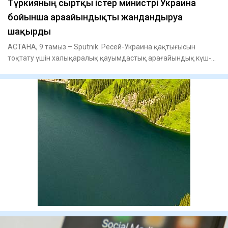
Түркияның сыртқы істер министрі Украина
бойынша арағайындықты жандандыруға
шақырды
АСТАНА, 9 тамыз – Sputnik. Ресей-Украина қақтығысын
тоқтату үшін халықаралық қауымдастық арағайындық күш-
жігерін жанданд