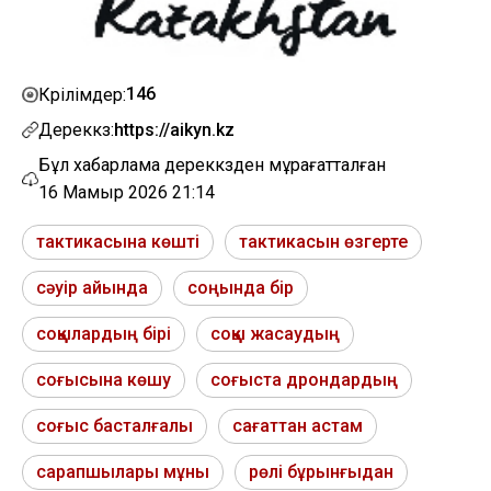
146
Көрілімдер:
Дереккөз:
https://aikyn.kz
Бұл хабарлама дереккөзден мұрағатталған
16 Мамыр 2026 21:14
тактикасына көшті
тактикасын өзгерте
сәуір айында
соңында бір
соққылардың бірі
соққы жасаудың
соғысына көшу
соғыста дрондардың
соғыс басталғалы
сағаттан астам
сарапшылары мұны
рөлі бұрынғыдан