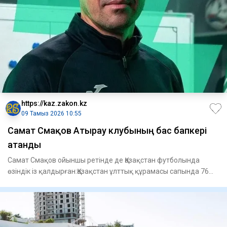
https://kaz.zakon.kz
09 Тамыз 2026 10:55
Самат Смақов Атырау клубының бас бапкері
атанды
Самат Смақов ойыншы ретінде де Қазақстан футболында
өзіндік із қалдырған:Қазақстан ұлттық құрамасы сапында 76
матч өткі