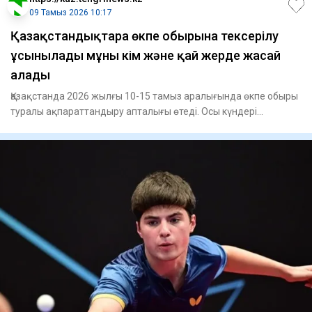
09 Тамыз 2026 10:17
Қазақстандықтарға өкпе обырына тексерілу
ұсынылады мұны кім және қай жерде жасай
алады
Қазақстанда 2026 жылғы 10-15 тамыз аралығында өкпе обыры
туралы ақпараттандыру апталығы өтеді. Осы күндері
қазақстанд