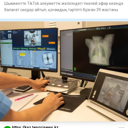
Шымкентте TikTok әлеуметтік желісіндегі тікелей эфир кезінде
балағат сөздер айтып, қоғамдық тәртіпті бұзған 39 жастағы
https://kaz.tengrinews.kz