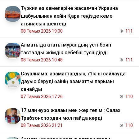
Түркия өз кемелеріне жасалған Украина
шабуылынан кейін Қара теңізде кеме
қатынасын шектеді
08 Тамыз 2026 19:00
111
Алматыда атақты муралдың үсті бояп
тасталды әкімдік себебін түсіндірді
08 Тамыз 2026 10:48
111
Сауалнама: азаматтардың 71% ы сайлауда
дауыс беруді өзінің азаматтық парызы
санайды
07 Тамыз 2026 17:26
110
17 млн еуро жалақы мен жер телімі: Салах
Трабзонспордан мол пайда көрді
08 Тамыз 2026 21:21
110