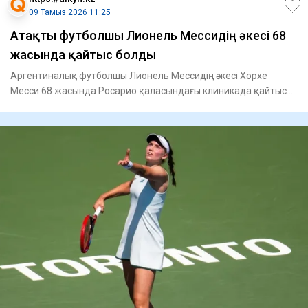
09 Тамыз 2026 11:25
Атақты футболшы Лионель Мессидің әкесі 68
жасында қайтыс болды
Аргентиналық футболшы Лионель Мессидің әкесі Хорхе
Месси 68 жасында Росарио қаласындағы клиникада қайтыс
болды, – деп