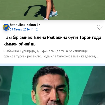
https://kaz.zakon.kz
09 Тамыз 2026 11:12
Тағы бір сынақ: Елена Рыбакина бүгін Торонтода
кіммен ойнайды
Рыбакина Турнирдің 1/8 финалында WTA рейтингінде 55-
орында тұрған ресейлік Людмила Самсоновамен кездеседі.
Теннисшілер