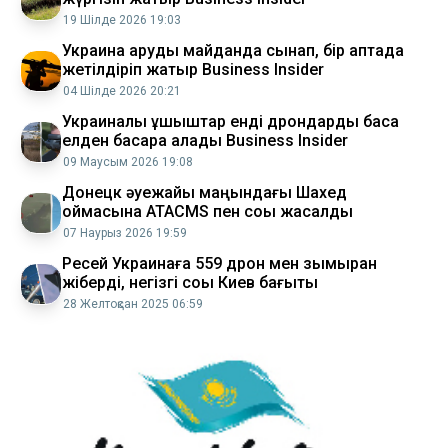
19 Шілде 2026 19:03
Украина қаруды майданда сынап, бір аптада
жетілдіріп жатыр Business Insider
04 Шілде 2026 20:21
Украиналық ұшқыштар енді дрондарды басқа
елден басқара алады Business Insider
09 Маусым 2026 19:08
Донецк әуежайы маңындағы Шахед
қоймасына ATACMS пен соққы жасалды
07 Наурыз 2026 19:59
Ресей Украинаға 559 дрон мен зымыран
жіберді, негізгі соққы Киев бағыты
28 Желтоқсан 2025 06:59