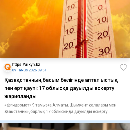
https://aikyn.kz
09 Тамыз 2026 09:51
Қазақстанның басым бөлігінде аптап ыстық
пен өрт қаупі: 17 облысқа дауылды ескерту
жарияланды
«Қазгидромет» 9 тамызға Алматы, Шымкент қалалары мен
Қазақстанның барлық 17 облысында дауылды ескерту
жариялады, – деп