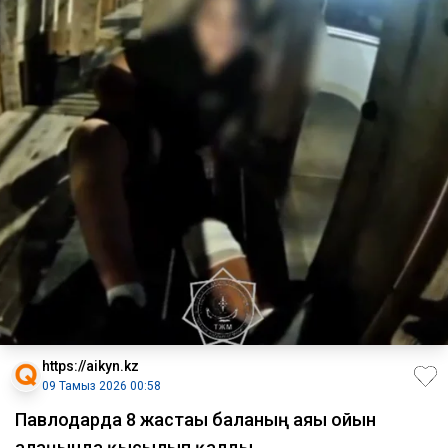
https://aikyn.kz
09 Тамыз 2026 00:58
Павлодарда 8 жастағы баланың аяғы ойын
алаңында қысылып қалды