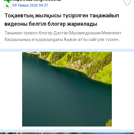
09 Тамыз 2026 09:37
Тоқаевтың жылқысы түсірілген таңғажайып
видеоны белгілі блогер жариялады
Танымал тревел-блогер Дастан Мұхамедрахым Мемлекет
басшысының атқорасындағы Ақжан атты сәйгүлік түскен
әсерлі видеоны