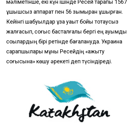
мәліметінше, екі күн ішінде Ресей тарапы 1567
ұшқышсыз аппарат пен 56 зымыран ұшырған.
Кейінгі шабуылдар ұзақ уақыт бойы тоқтаусыз
жалғасып, соғыс басталғалы бергі ең ауқымды
соққылардың бірі ретінде бағалануда. Украина
сарапшылары мұны Ресейдің «қажыту
соғысына» көшу әрекеті деп түсіндіреді.