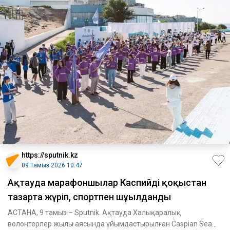
https://sputnik.kz
09 Тамыз 2026 10:47
Ақтауда марафоншылар Каспийді қоқыстан
тазарта жүріп, спортпен шұғылданды
АСТАНА, 9 тамыз – Sputnik. Ақтауда Халықаралық
волонтерлер жылы аясында ұйымдастырылған Caspian Sea