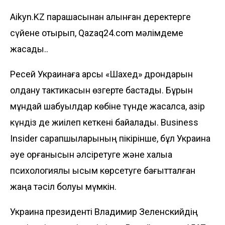
Aikyn.KZ парақшасынан алынған деректерге
сүйене отырып, Qazaq24.com мәлімдеме
жасады..
Ресей Украинаға қарсы «Шахед» дрондарын
қолдану тактикасын өзгерте бастады. Бұрын
мұндай шабуылдар көбіне түнде жасалса, қазір
күндіз де жиілеп кеткені байқалады. Business
Insider cарапшыларының
пікірінше
, бұл Украина
әуе қорғанысын әлсіретуге және халыққа
психологиялық қысым көрсетуге бағытталған
жаңа тәсіл болуы мүмкін.
Украина президенті Владимир Зеленскийдің