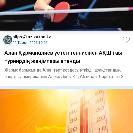
https://kaz.zakon.kz
09 Тамыз 2026 10:01
Алан Құрманғалиев үстел теннисінен АҚШ тағы
турнирдің жеңімпазы атанды
Жарыс барысында Алан төрт кездесу өткізді. Қазақстандық
спортшы америкалық Алекс Лоны 3:1, Абхинав Ширбхатты 3:0
және Э