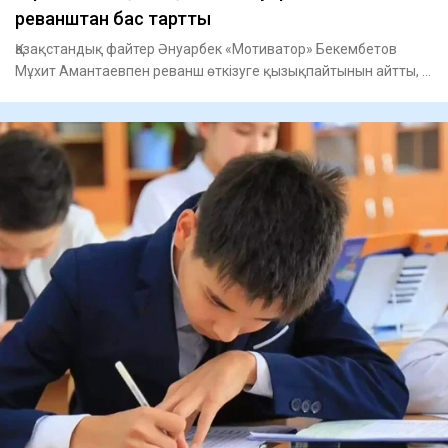
реванштан бас тартты
Қазақстандық файтер Әнуарбек «Мотиватор» Бекембетов
Мұхит Амантаевпен реванш өткізуге қызықпайтынын айтты, –
деп хабар