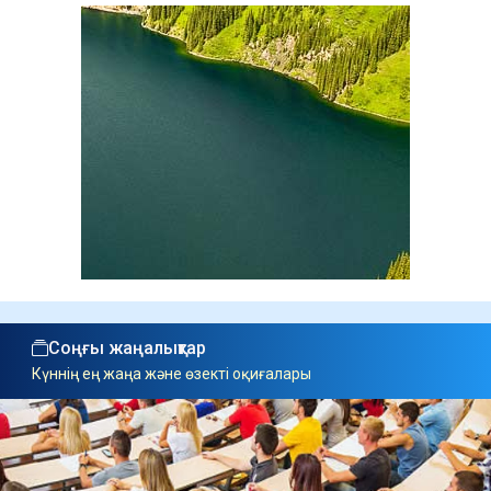
Соңғы жаңалықтар
Күннің ең жаңа және өзекті оқиғалары