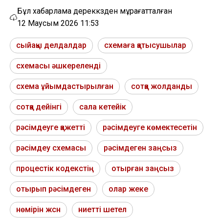
Бұл хабарлама дереккөзден мұрағатталған
12 Маусым 2026 11:53
сыйақы делдалдар
схемаға қатысушылар
схемасы әшкереленді
схема ұйымдастырылған
сотқа жолданды
сотқа дейінгі
сала кетейік
рәсімдеуге қажетті
рәсімдеуге көмектесетін
рәсімдеу схемасы
рәсімдеген заңсыз
процестік кодекстің
отырған заңсыз
отырып рәсімдеген
олар жеке
нөмірін жсн
ниетті шетел