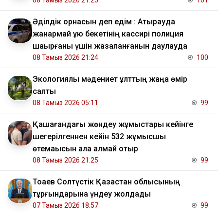
08 Тамыз 2026 21:25
101
Әділдік орнасын деп едім : Атырауда
жанармай құю бекетінің кассирі полиция
шақырғаны үшін жазаланғанын даулауда
08 Тамыз 2026 21:24
100
Экологиялық мәдениет ұлттың жаңа өмір
салты
08 Тамыз 2026 05:11
99
Қашағандағы жөндеу жұмыстары кейінге
шегерілгеннен кейін 532 жұмысшы
өтемақысын ала алмай отыр
08 Тамыз 2026 21:25
99
Тоқаев Солтүстік Қазақстан облысының
тұрғындарына үндеу жолдады
07 Тамыз 2026 18:57
99