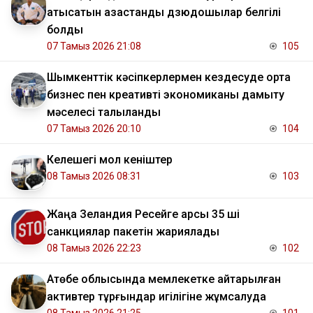
қатысатын қазақстандық дзюдошылар белгілі
болды
07 Тамыз 2026 21:08
105
Шымкенттік кәсіпкерлермен кездесуде орта
бизнес пен креативті экономиканы дамыту
мәселесі талқыланды
07 Тамыз 2026 20:10
104
Келешегі мол кеніштер
08 Тамыз 2026 08:31
103
Жаңа Зеландия Ресейге қарсы 35 ші
санкциялар пакетін жариялады
08 Тамыз 2026 22:23
102
​Ақтөбе облысында мемлекетке қайтарылған
активтер тұрғындар игілігіне жұмсалуда