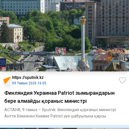
https://sputnik.kz
09 Тамыз 2026 16:05
Финляндия Украинаға Patriot зымырандарын
бере алмайды қорғаныс министрі
АСТАНА, 9 тамыз – Sputnik. Финляндия қорғаныс министрі
Антти Хяккянен Киевке Patriot әуе шабуылына қарсы
қорғаныс жүйеле