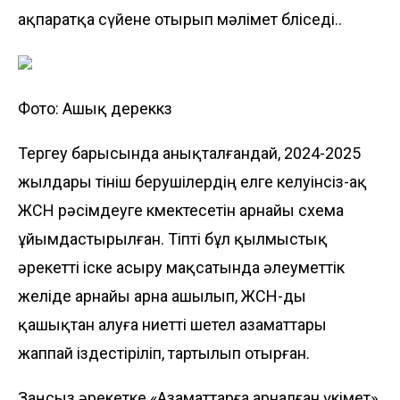
ақпаратқа сүйене отырып мәлімет бөліседі..
Фото: Ашық дереккөз
Тергеу барысында анықталғандай, 2024-2025
жылдары өтініш берушілердің елге келуінсіз-ақ
ЖСН рәсімдеуге көмектесетін арнайы схема
ұйымдастырылған. Тіпті бұл қылмыстық
әрекетті іске асыру мақсатында әлеуметтік
желіде арнайы арна ашылып, ЖСН-ды
қашықтан алуға ниетті шетел азаматтары
жаппай іздестіріліп, тартылып отырған.
Заңсыз әрекетке «Азаматтарға арналған үкімет»