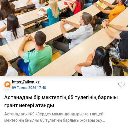
https://aikyn.kz
09 Тамыз 2026 17:48
Астанадағы бір мектептің 65 түлегінің барлығы
грант иегері атанды
Астанадағы №9 «Зерде» мамандандырылған лицей-
мектебінің биылғы 65 түлегінің барлығы жоғары оқу
орындарында тегін білім