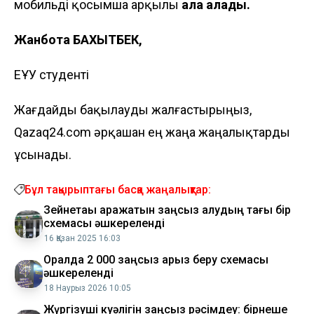
мобильді қосымша арқылы
ала алады.
Жанбота БАХЫТБЕК,
ЕҰУ студенті
Жағдайды бақылауды жалғастырыңыз,
Qazaq24.com әрқашан ең жаңа жаңалықтарды
ұсынады.
Бұл тақырыптағы басқа жаңалықтар:
Зейнетақы қаражатын заңсыз алудың тағы бір
схемасы әшкереленді
16 Қазан 2025 16:03
Оралда 2 000 заңсыз қарыз беру схемасы
әшкереленді
18 Наурыз 2026 10:05
Жүргізуші куәлігін заңсыз рәсімдеу: бірнеше