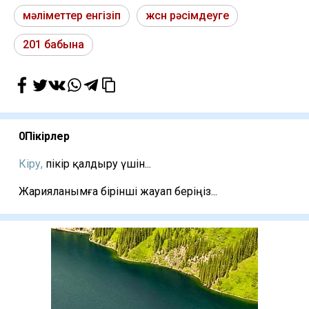
мәліметтер енгізіп
жсн рәсімдеуге
201 бабына
0
Пікірлер
Кіру,
пікір қалдыру үшін...
Жарияланымға бірінші жауап беріңіз...