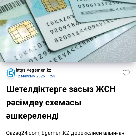
https://egemen.kz
12 Маусым 2026 11:53
Шетелдіктерге заңсыз ЖСН
рәсімдеу схемасы
әшкереленді
Qazaq24.com, Egemen.KZ дереккөзінен алынған