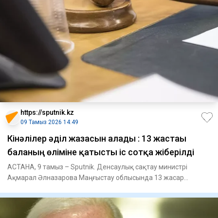
https://sputnik.kz
09 Тамыз 2026 14:49
Кінәлілер әділ жазасын алады : 13 жастағы
баланың өліміне қатысты іс сотқа жіберілді
АСТАНА, 9 тамыз – Sputnik. Денсаулық сақтау министрі
Ақмарал Әлназарова Маңғыстау облысында 13 жасар
баланың көз жұмуына