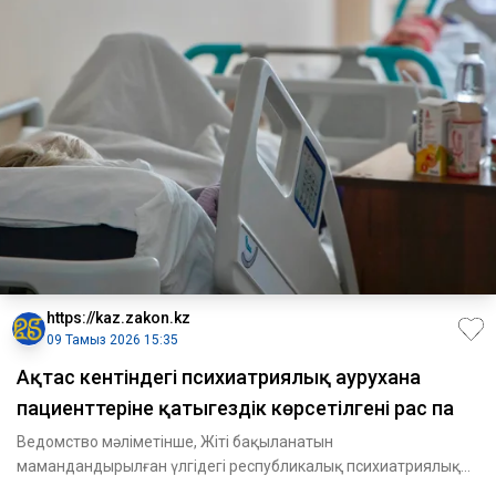
https://kaz.zakon.kz
09 Тамыз 2026 15:35
Ақтас кентіндегі психиатриялық аурухана
пациенттеріне қатыгездік көрсетілгені рас па
Ведомство мәліметінше, Жіті бақыланатын
мамандандырылған үлгідегі республикалық психиатриялық
ауруханада пациенттерге ф