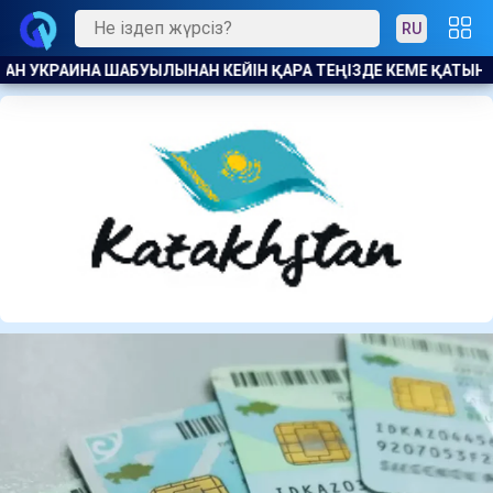
RU
Е ҚАТЫНАСЫН ШЕКТЕДІ
ӘДІЛДІК ПЕН ЖАУАПКЕРШІЛІК ТАР