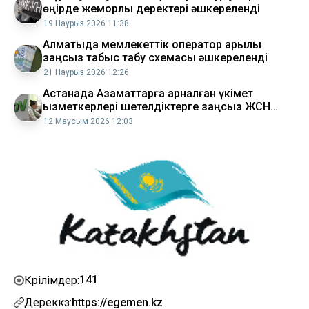
өңірде жемқорлық деректері әшкереленді
19 Наурыз 2026 11:38
Алматыда мемлекеттік оператор арқылы
заңсыз табыс табу схемасы әшкереленді
21 Наурыз 2026 12:26
Астанада Азаматтарға арналған үкімет
қызметкерлері шетелдіктерге заңсыз ЖСН
рәсімдеген
12 Маусым 2026 12:03
141
Көрілімдер:
Дереккөз:
https://egemen.kz