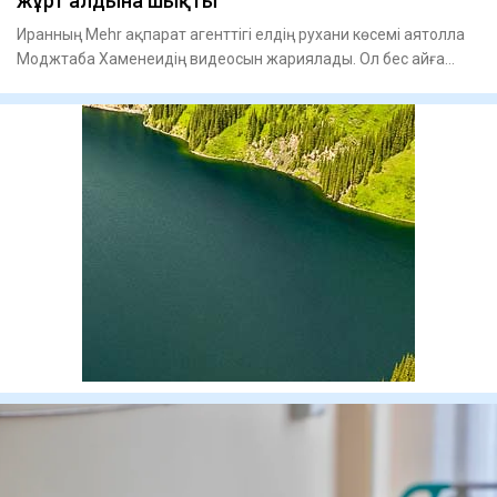
жұрт алдына шықты
Иранның Mehr ақпарат агенттігі елдің рухани көсемі аятолла
Моджтаба Хаменеидің видеосын жариялады. Ол бес айға
жуық у