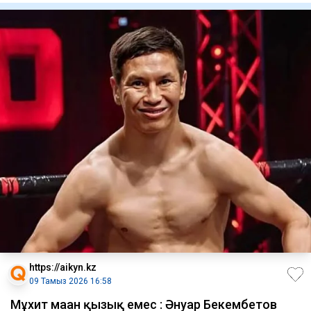
https://aikyn.kz
09 Тамыз 2026 16:58
Мұхит маған қызық емес : Әнуар Бекембетов