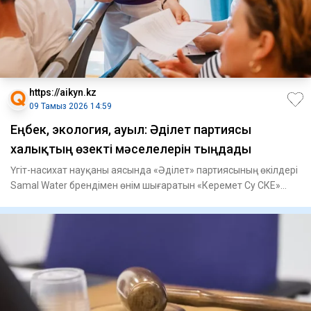
https://aikyn.kz
09 Тамыз 2026 14:59
Еңбек, экология, ауыл: Әділет партиясы
халықтың өзекті мәселелерін тыңдады
Үгіт-насихат науқаны аясында «Әділет» партиясының өкілдері
Samal Water брендімен өнім шығаратын «Керемет Су СКЕ»
ЖШС-н