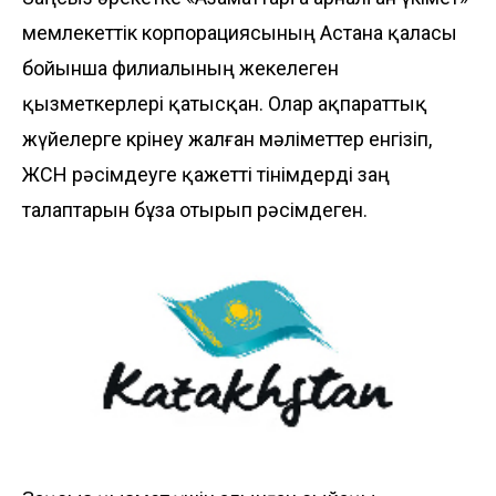
мемлекеттік корпорациясының Астана қаласы
бойынша филиалының жекелеген
қызметкерлері қатысқан. Олар ақпараттық
жүйелерге көрінеу жалған мәліметтер енгізіп,
ЖСН рәсімдеуге қажетті өтінімдерді заң
талаптарын бұза отырып рәсімдеген.