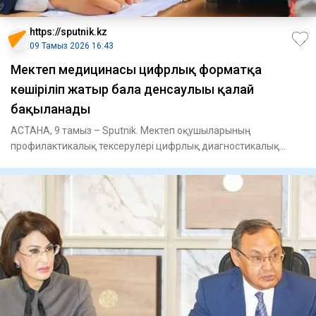
https://sputnik.kz
09 Тамыз 2026 16:43
Мектеп медицинасы цифрлық форматқа
көшіріліп жатыр бала денсаулығы қалай
бақыланады
АСТАНА, 9 тамыз – Sputnik. Мектеп оқушыларының
профилактикалық тексерулері цифрлық диагностикалық
жабдықтарды пайдалану