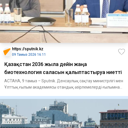
https://sputnik.kz
09 Тамыз 2026 16:11
Қазақстан 2036 жылға дейін жаңа
биотехнология саласын қалыптастыруға ниетті
АСТАНА, 9 тамыз – Sputnik. Денсаулық сақтау министрлігі мен
Ұлттық ғылым академиясы отандық әзірлемелерді ғылымнан
тәжір