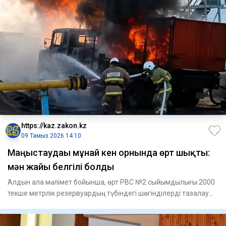
https://kaz.zakon.kz
09 Тамыз 2026 14:10
Маңғыстаудағы мұнай кен орнында өрт шықты:
мән жайы белгілі болды
Алдын ала мәлімет бойынша, өрт РВС №2 сыйымдылығы 2000
текше метрлік резервуардың түбіндегі шөгінділерді тазалау
жұмыст