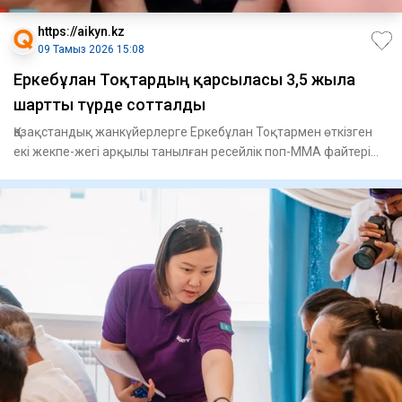
https://aikyn.kz
09 Тамыз 2026 15:08
Еркебұлан Тоқтардың қарсыласы 3,5 жылға
шартты түрде сотталды
Қазақстандық жанкүйерлерге Еркебұлан Тоқтармен өткізген
екі жекпе-жегі арқылы танылған ресейлік поп-ММА файтері
Фарид