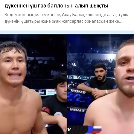
дүкеннен үш газ баллонын алып шықты
Ведомствоның мәліметінше, Асау Барақ көшесінде азық-түлік
дүкенінің шатыры және оған жапсарлас орналасқан жеке
тұрғын ү