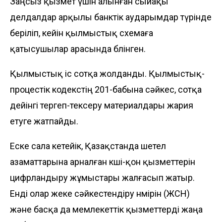
Заңсыз қызмет үшін алынған сыйақы
делдалдар арқылы банктік аударымдар түрінде
беріліп, кейін қылмыстық схемаға
қатысушылар арасында бөлінген.
Қылмыстық іс сотқа жолданды. Қылмыстық-
процестік кодекстің 201-бабына сәйкес, сотқа
дейінгі тергеп-тексеру материалдары жария
етуге жатпайды.
Еске сала кетейік, Қазақстанда шетел
азаматтарына арналған көші-қон қызметтерін
цифрландыру жұмыстары жалғасып жатыр.
Енді олар жеке сәйкестендіру нөмірін (ЖСН)
және басқа да мемлекеттік қызметтерді жаңа