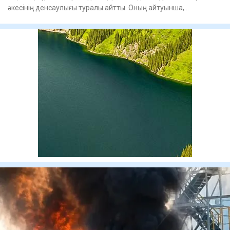
әкесінің денсаулығы туралы айтты. Оның айтуынша,
саясаткердің аур