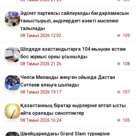
Әділет партиясы сайлауалды бағдарламасын
таныстырып, өңірлердегі өзекті мәселені
талқылады
08 Тамыз 2026 12:02
109
​Шілдеде қазақстандықтарға 104 мыңнан астам
бос жұмыс орны ұсынылды
08 Тамыз 2026 21:26
108
Челси Миланды жеңген ойында Дастан
Сәтпаев алаңға шықпады
08 Тамыз 2026 19:17
107
Қазақстанның бірқатар өңірлеріне аптап ыстық
қайта оралады синоптиктер
08 Тамыз 2026 16:24
105
Швейцариядағы Grand Slam турниріне