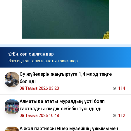
Ең көп оқылғандар
Қазір ең көп талқыланатын оқиғалар
Су жүйелерін жаңғыртуға 1,4 млрд теңге
бөлінді
08 Тамыз 2026 03:20
114
Алматыда атақты муралдың үсті бояп
тасталды әкімдік себебін түсіндірді
08 Тамыз 2026 10:48
112
Ақ жол партиясы Өнер музейінің ұжымымен