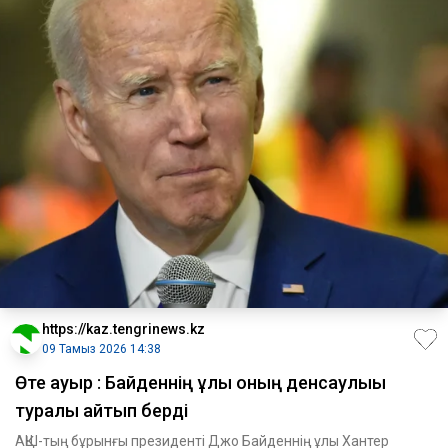
https://kaz.tengrinews.kz
09 Тамыз 2026 14:38
Өте ауыр : Байденнің ұлы оның денсаулығы
туралы айтып берді
АҚШ-тың бұрынғы президенті Джо Байденнің ұлы Хантер