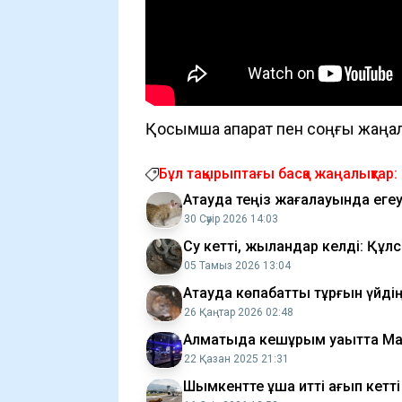
Қосымша ақпарат пен соңғы жаңал
Бұл тақырыптағы басқа жаңалықтар:
Ақтауда теңіз жағалауында егеуқ
30 Сәуір 2026 14:03
Су кетті, жыландар келді: Құ
05 Тамыз 2026 13:04
Ақтауда көпқабатты тұрғын үйдің
26 Қаңтар 2026 02:48
Алматыда кешқұрым уақытта Мақ
22 Қазан 2025 21:31
Шымкентте ұшақ итті қағып кетті