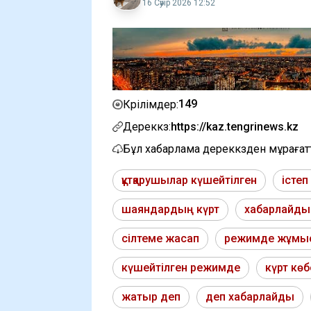
16 Сәуір 2026 12:52
149
Көрілімдер:
Дереккөз:
https://kaz.tengrinews.kz
Бұл хабарлама дереккөзден мұраға
құтқарушылар күшейтілген
істе
шаяндардың күрт
хабарлайды 
сілтеме жасап
режимде жұмы
күшейтілген режимде
күрт кө
жатыр деп
деп хабарлайды