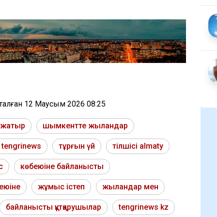
тталған
12 Маусым 2026 08:25
п жатыр
шымкентте жыландар
tengrinews
тұрғын үй
тілшісі almaty
с
көбеюіне байланысты
беюіне
жұмыс істеп
жыландар мен
байланысты құтқарушылар
tengrinews kz