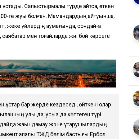
 ұстады. Салыстырмалы түрде айтсақ, өткен
00-ге жуық болған. Мамандардың айтуынша,
п, жеке үйлердің аумағында, сондай-ақ
 саябақтар мен тоғайларда жиі бой көрсете
 құстар бар жерде кездеседі, өйткені олар
ыланның улы да, усыз да көптеген түрі
ғдайда жақындамау және құтқарушылардың
Шымкент қалалық ТЖД бөлім бастығы Ербол