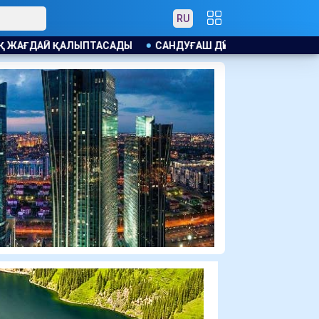
RU
САНДУҒАШ ДҮЙСЕНОВА БАЖКЕНОВАНЫҢ АҚПАРАТТЫ ҚАЛАЙ БҰ