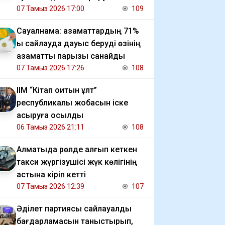
мәселесін көтерді
07 Тамыз 2026 17:00
109
Сауалнама: азаматтардың 71%
ы сайлауда дауыс беруді өзінің
азаматтық парызы санайды
07 Тамыз 2026 17:26
108
ІІМ “Кітап оқитын ұлт”
республикалық жобасын іске
асыруға қосылды
06 Тамыз 2026 21:11
108
Алматыда рөлде қалғып кеткен
такси жүргізушісі жүк көлігінің
астына кіріп кетті
07 Тамыз 2026 12:39
107
Әділет партиясы сайлауалды
бағдарламасын таныстырып,