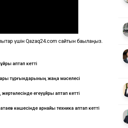
ықтар үшін Qazaq24.com сайтын бақылаңыз.
ұйрық қаптап кетті
лсары тұрғындарының жаңа мәселесі
 жертөлесінде егеуқұйрық қаптап кетті
атаев көшесінде арнайы техника қаптап кетті