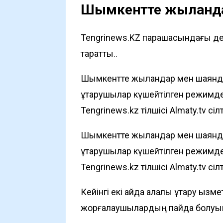
Шымкентте жыландар
Tengrinews.KZ парақшасындағы де
таратты..
Шымкентте жыландар мен шаянда
құтқарушылар күшейтілген режимд
Tengrinews.kz
тілшісі
Almaty.tv
сіл
Шымкентте жыландар мен шаянда
құтқарушылар күшейтілген режимд
Tengrinews.kz
тілшісі
Almaty.tv
сіл
Кейінгі екі айда қалалық құтқару қ
жорғалаушылардың пайда болуына 