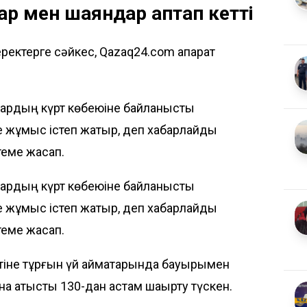
 мен шаяндар қаптап кетті
ректерге сәйкес, Qazaq24.com ақпарат
рдың күрт көбеюіне байланысты
е жұмыс істеп жатыр, деп хабарлайды
теме жасап.
рдың күрт көбеюіне байланысты
е жұмыс істеп жатыр, деп хабарлайды
теме жасап.
ызметіне тұрғын үй аймақтарында бауырымен
қатысты 130-дан астам шақырту түскен.