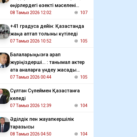
өңірлердегі өзекті мәселені
талқылады
08 Тамыз 2026 12:02
107
+41 градусқа дейін: Қазақстанда
жаңа аптап толқыны күтіледі
07 Тамыз 2026 10:52
105
Балаларыңызға қарап
жүріңіздерші... : танымал актер
ата аналарға үндеу жасады
(видео)
07 Тамыз 2026 00:44
105
Сұлтан Сүлеймен Қазақстанға
келеді
07 Тамыз 2026 12:39
104
Әділдік пен жауапкершілік
таразысы
08 Тамыз 2026 04:50
104