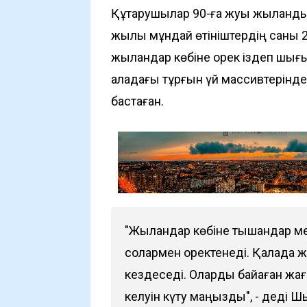
Құтқарушылар 90-ға жуық жыланды
жылы мұндай өтініштердің саны 2
жыландар көбіне қорек іздеп шығы
қаладағы тұрғын үй массивтерінде,
бастаған.
"Жыландар көбіне тышқандар мен
солармен қоректенеді. Қалада ж
кездеседі. Оларды байқаған жа
келуін күту маңызды", - деді 