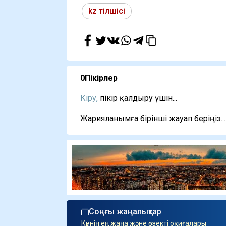
kz тілшісі
0
Пікірлер
Кіру,
пікір қалдыру үшін...
Жарияланымға бірінші жауап беріңіз...
Соңғы жаңалықтар
Күннің ең жаңа және өзекті оқиғалары