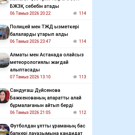
БЖЗҚ себебін атады
06 Тамыз 2026 20:22
114
Полицей мен ТЖД қызметкері
балаларды құтқарып қалды
06 Тамыз 2026 23:47
114
Алматы мен Астанада қолайсыз
метеорологиялық жағдай
қалыптасады
07 Тамыз 2026 13:10
113
Сандуғаш Дүйсенова
Бажкенованың ақпаратты қалай
бұрмалағанын айтып берді
06 Тамыз 2026 21:05
112
Футболдан ұлттық құраманың бас
бапкері лауазымына кандидат