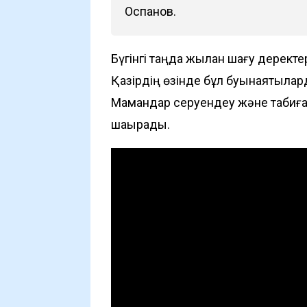
Оспанов.
Бүгінгі таңда жылан шағу деректері
Қазірдің өзінде бұл буынаяқтыла
Мамандар серуендеу және табиғатт
шақырады.