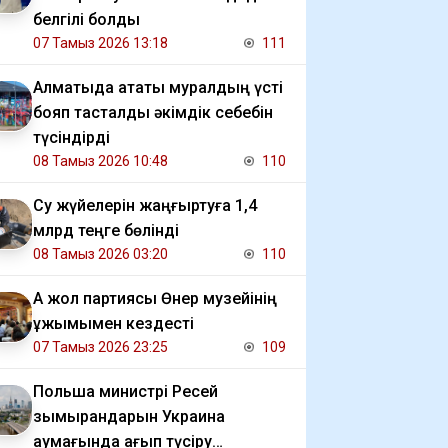
белгілі болды
07 Тамыз 2026 13:18
111
Алматыда атақты муралдың үсті
бояп тасталды әкімдік себебін
түсіндірді
08 Тамыз 2026 10:48
110
Су жүйелерін жаңғыртуға 1,4
млрд теңге бөлінді
08 Тамыз 2026 03:20
110
Ақ жол партиясы Өнер музейінің
ұжымымен кездесті
07 Тамыз 2026 23:25
109
Польша министрі Ресей
зымырандарын Украина
аумағында қағып түсіру