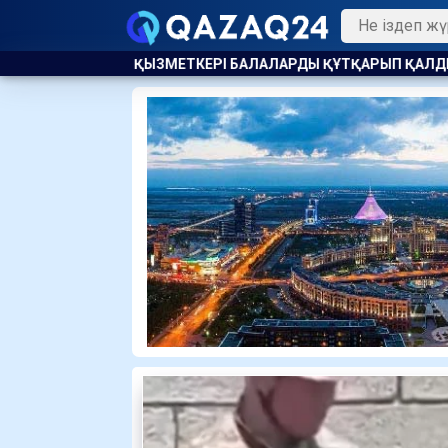
І БАЛАЛАРДЫ ҚҰТҚАРЫП ҚАЛДЫ
АЛМАТЫ МЕН АСТАНАДА