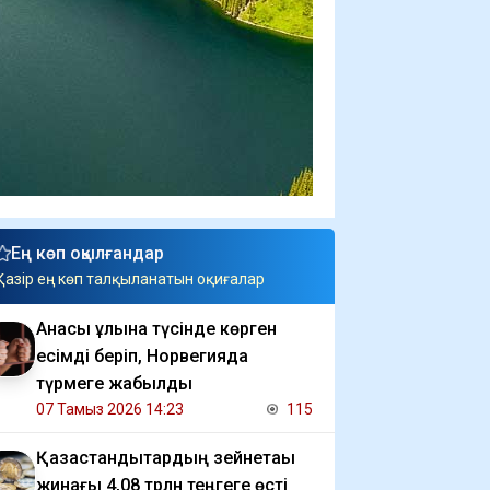
Ең көп оқылғандар
Қазір ең көп талқыланатын оқиғалар
Анасы ұлына түсінде көрген
есімді беріп, Норвегияда
түрмеге жабылды
07 Тамыз 2026 14:23
115
Қазақстандықтардың зейнетақы
жинағы 4,08 трлн теңгеге өсті