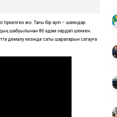
 тіркелген жоқ. Тағы бір қауіп – шаяндар.
рдың шабуылынан 80 адам зардап шеккен.
а демалу кезінде сақтық шараларын сақтауға