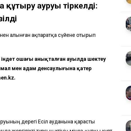
а құтыру ауруы тіркелді:
зілді
інен алынған ақпаратқа сүйене отырып
 індет ошағы анықталған ауылда шектеу
ру мал мен адам денсаулығына қатер
en.kz
.
уруының дерегі Есіл ауданына қарасты
нда жергілікті тұрғын итінің мінез-құлқы күрт