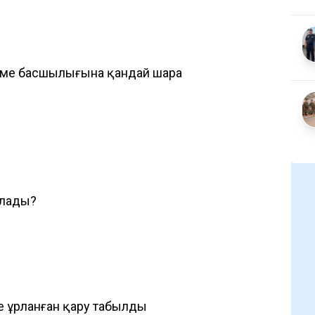
еме басшылығына қандай шара
олады?
е ұрланған қару табылды