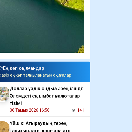
Ең көп оқылғандар
Қазір ең көп талқыланатын оқиғалар
Доллар үздік ондыққа әрең ілінді:
Әлемдегі ең қымбат валюталар
тізімі
06 Тамыз 2026 16:56
141
Үйшік: Атыраудың терең
тарихындағы көне қала аты