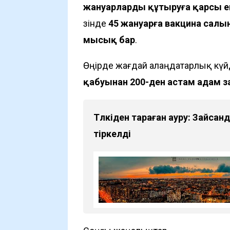
жануарларды құтыруға қарсы ег
өзінде
45 жануарға вакцина салынғ
мысық бар
.
Өңірде жағдай алаңдатарлық күй
қабуынан 200-ден астам адам з
Түлкіден тараған ауру: Зайсан
тіркелді