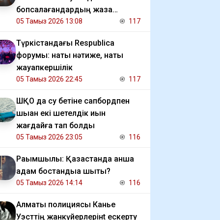
бопсалағандардың жаза
мерзімі ұзартылды
05 Тамыз 2026 13:08
117
Түркістандағы Respublica
форумы: нақты нәтиже, нақты
жауапкершілік
05 Тамыз 2026 22:45
117
ШҚО да су бетіне сапбордпен
шыққан екі шетелдік қиын
жағдайға тап болды
05 Тамыз 2026 23:05
116
Рақымшылық: Қазақстанда қанша
адам бостандыққа шықты?
05 Тамыз 2026 14:14
116
Алматы полициясы Канье
Уэсттің жанкүйерлерінt ескерту