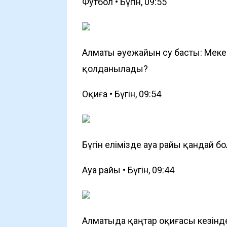
Футбол • Бүгін, 09:55
Алматы әуежайын су басты: Мек
қолданылады?
Оқиға • Бүгін, 09:54
Бүгін елімізде ауа райы қандай б
Ауа райы • Бүгін, 09:44
Алматыда қаңтар оқиғасы кезінд