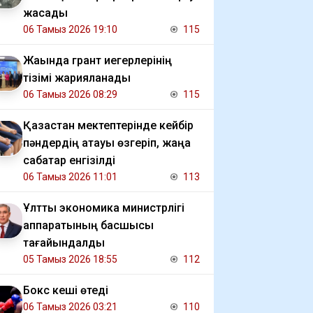
жасады
06 Тамыз 2026 19:10
115
Жақында грант иегерлерінің
тізімі жарияланады
06 Тамыз 2026 08:29
115
Қазақстан мектептерінде кейбір
пәндердің атауы өзгеріп, жаңа
сабақтар енгізілді
06 Тамыз 2026 11:01
113
Ұлттық экономика министрлігі
аппаратының басшысы
тағайындалды
05 Тамыз 2026 18:55
112
Бокс кеші өтеді
06 Тамыз 2026 03:21
110