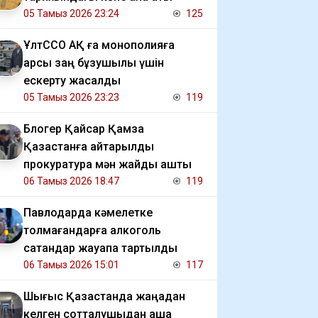
05 Тамыз 2026 23:24
125
ҰлтССО АҚ ға монополияға
қарсы заң бұзушылық үшін
ескерту жасалды
05 Тамыз 2026 23:23
119
Блогер Қайсар Қамза
Қазақстанға қайтарылды
прокуратура мән жайды ашты
06 Тамыз 2026 18:47
119
Павлодарда кәмелетке
толмағандарға алкоголь
сатқандар жауапқа тартылды
06 Тамыз 2026 15:01
117
Шығыс Қазақстанда жаңадан
келген сотталушыдан ақша