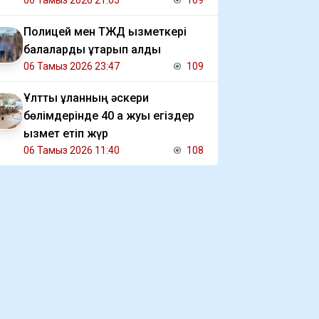
06 Тамыз 2026 21:05
109
Полицей мен ТЖД қызметкері
балаларды құтқарып қалды
06 Тамыз 2026 23:47
109
Ұлттық ұланның әскери
бөлімдерінде 40 қа жуық егіздер
қызмет етіп жүр
06 Тамыз 2026 11:40
108