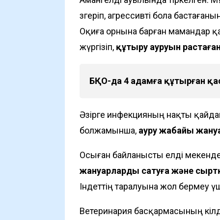
өзгеріп, агрессивті бола бастаған
Оқиға орнына барған мамандар қа
жүргізіп,
құтыру ауруын растаған
БҚО-да 4 адамға құтырған қ
Әзірге инфекцияның нақты қайда
болжамынша,
ауру жабайы жану
Осыған байланысты елді мекенд
жануарларды сатуға және сыр
Індеттің таралуына жол бермеу ү
Ветеринария басқармасының өкілд