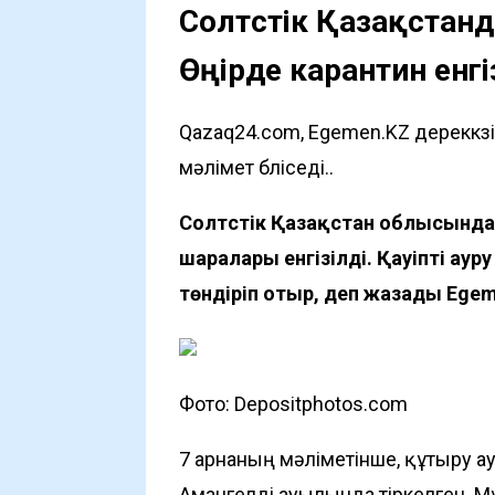
Солтүстік Қазақстанд
Өңірде карантин енгі
Qazaq24.com, Egemen.KZ дереккөз
мәлімет бөліседі..
Солтүстік Қазақстан облысында
шаралары енгізілді. Қауіпті ау
төндіріп отыр, деп жазады
Egem
Фото: Depositphotos.com
7 арнаның мәліметінше, құтыру а
Амангелді ауылында тіркелген. Мұ