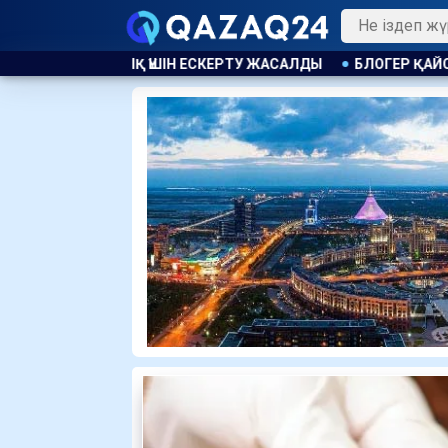
КЕРТУ ЖАСАЛДЫ
БЛОГЕР ҚАЙСАР ҚАМЗА ҚАЗАҚСТАНҒА Қ