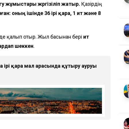
у жұмыстары жүргізіліп жатыр.
Қазірдің
ан: оның ішінде 36 ірі қара, 1 ит және 8
де қалып отыр. Жыл басынан бері
ит
ардап шеккен
.
да ірі қара мал арасында құтыру ауруы