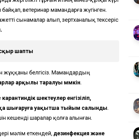
ын байқап, ветеринар мамандарға жүгінген.
жетті сынамалар алып, зертханалық тексеріс
.
асқыр шапты
н жұққаны белгісіз. Мамандардың
арлар арқылы таралуы мүмкін
.
е
карантиндік шектеулер енгізіліп,
тқа шығаруға уақытша тыйым салынды
.
шін кешенді шаралар қолға алынған.
ері мәлім еткендей,
дезинфекция және