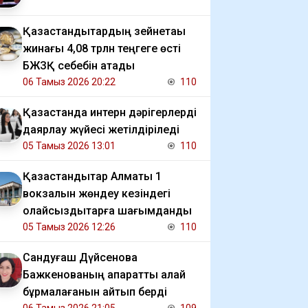
Қазақстандықтардың зейнетақы
жинағы 4,08 трлн теңгеге өсті
БЖЗҚ себебін атады
06 Тамыз 2026 20:22
110
Қазақстанда интерн дәрігерлерді
даярлау жүйесі жетілдіріледі
05 Тамыз 2026 13:01
110
Қазақстандықтар Алматы 1
вокзалын жөндеу кезіндегі
қолайсыздықтарға шағымданды
05 Тамыз 2026 12:26
110
Сандуғаш Дүйсенова
Бажкенованың ақпаратты қалай
бұрмалағанын айтып берді