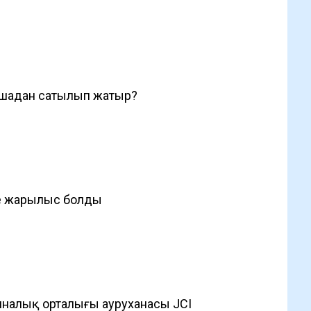
ншадан сатылып жатыр?
де жарылыс болды
налық орталығы ауруханасы JCI