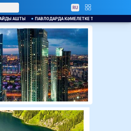
RU
А КӘМЕЛЕТКЕ ТОЛМАҒАНДАРҒА АЛКОГОЛЬ САТҚАНДАР ЖАУА