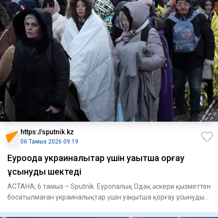
https://sputnik.kz
06 Тамыз 2026 09:19
Еуроодақ украиналықтар үшін уақытша қорғау
ұсынуды шектеді
АСТАНА, 6 тамыз – Sputnik. Еуропалық Одақ әскери қызметтен
босатылмаған украиналықтар үшін уақытша қорғау ұсынуды
шектеп