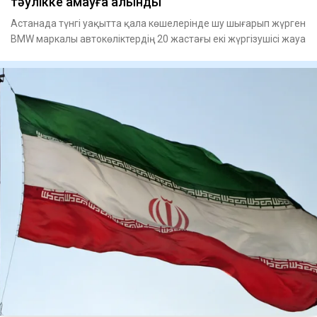
тәулікке қамауға алынды
Астанада түнгі уақытта қала көшелерінде шу шығарып жүрген
BMW маркалы автокөліктердің 20 жастағы екі жүргізушісі жауа