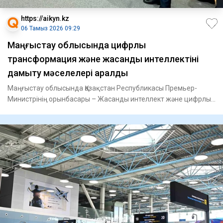
https://aikyn.kz
06 Тамыз 2026 09:29
Маңғыстау облысында цифрлық
трансформация және жасанды интеллектіні
дамыту мәселелері қаралды
Маңғыстау облысында Қазақстан Республикасы Премьер-
Министрінің орынбасары – Жасанды интеллект және цифрлық
даму минист