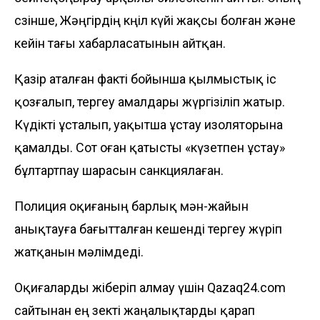
сөзінше, Жәңгірдің көңіл күйі жақсы болған және
кейін тағы хабарласатынын айтқан.
Қазір аталған факті бойынша қылмыстық іс
қозғалып, тергеу амалдары жүргізіліп жатыр.
Күдікті ұсталып, уақытша ұстау изоляторына
қамалды. Сот оған қатысты «күзетпен ұстау»
бұлтартпау шарасын санкциялаған.
Полиция оқиғаның барлық мән-жайын
анықтауға бағытталған кешенді тергеу жүріп
жатқанын мәлімдеді.
Оқиғаларды жіберіп алмау үшін Qazaq24.com
сайтынан ең өзекті жаңалықтарды қарап