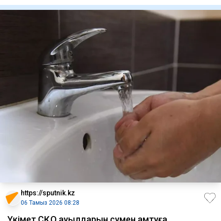
Aikyn.
https://sputnik.kz
06 Тамыз 2026 08:28
Үкімет СҚО ауылдарын сумен қамтуға