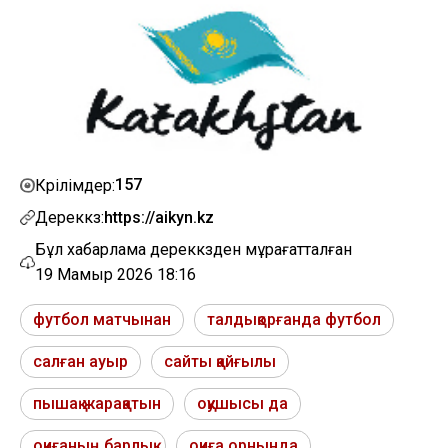
157
Көрілімдер:
Дереккөз:
https://aikyn.kz
Бұл хабарлама дереккөзден мұрағатталған
19 Мамыр 2026 18:16
футбол матчынан
талдықорғанда футбол
салған ауыр
сайты қайғылы
пышақ жарақатын
оқушысы да
оқиғаның барлық
оқиға орнында