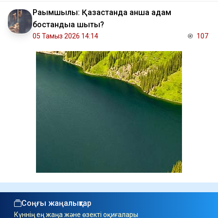
Рақымшылық: Қазақстанда қанша адам
бостандыққа шықты?
05 Тамыз 2026 14:14
107
Соңғы жаңалықтар
Күннің ең жаңа және өзекті оқиғалары