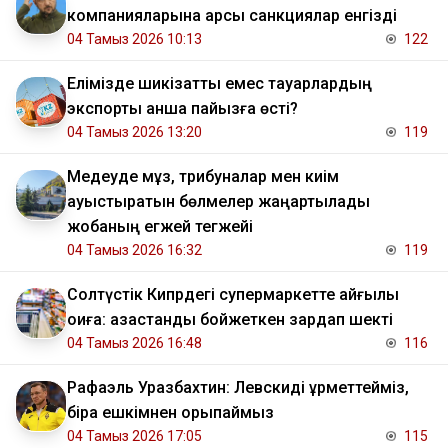
компанияларына қарсы санкциялар енгізді
04 Тамыз 2026 10:13
122
Елімізде шикізаттық емес тауарлардың
экспорты қанша пайызға өсті?
04 Тамыз 2026 13:20
119
Медеуде мұз, трибуналар мен киім
ауыстыратын бөлмелер жаңартылады
жобаның егжей тегжейі
04 Тамыз 2026 16:32
119
Солтүстік Кипрдегі супермаркетте қайғылы
оқиға: қазақстандық бойжеткен зардап шекті
04 Тамыз 2026 16:48
116
Рафаэль Уразбахтин: Левскиді құрметтейміз,
бірақ ешкімнен қорықпаймыз
04 Тамыз 2026 17:05
115