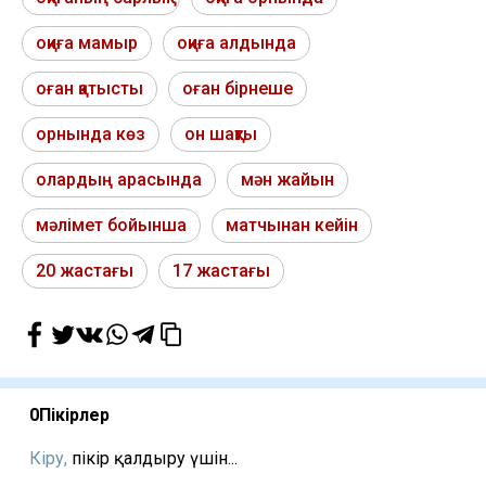
оқиға мамыр
оқиға алдында
оған қатысты
оған бірнеше
орнында көз
он шақты
олардың арасында
мән жайын
мәлімет бойынша
матчынан кейін
20 жастағы
17 жастағы
0
Пікірлер
Кіру,
пікір қалдыру үшін...