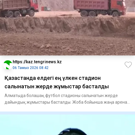
https://kaz.tengrinews.kz
06 Тамыз 2026 08:42
Қазақстанда елдегі ең үлкен стадион
салынатын жерде жұмыстар басталды
Алматыда болашақ футбол стадионы салынатын жерде
дайындық жұмыстары басталды. Жоба бойынша жаңа арена
45 мың көрермен