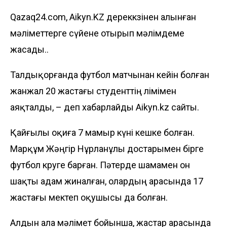
Qazaq24.com, Aikyn.KZ дереккөзінен алынған
мәліметтерге сүйене отырып мәлімдеме
жасады..
Талдықорғанда футбол матчынан кейін болған
жанжал 20 жастағы студенттің өлімімен
аяқталды, – деп хабарлайды
Aikyn.kz
сайты.
Қайғылы оқиға 7 мамыр күні кешке болған.
Марқұм Жәңгір Нұрланұлы достарымен бірге
футбол көруге барған. Пәтерде шамамен он
шақты адам жиналған, олардың арасында 17
жастағы мектеп оқушысы да болған.
Алдын ала мәлімет бойынша, жастар арасында