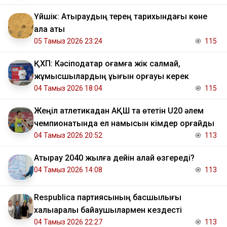
Үйшік: Атыраудың терең тарихындағы көне
қала аты
05 Тамыз 2026 23:24
115
ҚХП: Кәсіподақтар қоғамға жік салмай,
жұмысшылардың құқығын қорғауы керек
04 Тамыз 2026 18:04
115
Жеңіл атлетикадан АҚШ та өтетін U20 әлем
чемпионатында ел намысын кімдер қорғайды
04 Тамыз 2026 20:52
113
Атырау 2040 жылға дейін қалай өзгереді?
04 Тамыз 2026 14:08
113
Respublica партиясының басшылығы
халықаралық байқаушылармен кездесті
04 Тамыз 2026 22:27
113