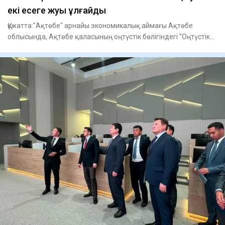
екі есеге жуық ұлғайды
Құжатта:"Ақтөбе" арнайы экономикалық аймағы Ақтөбе
облысында, Ақтөбе қаласының оңтүстік бөлігіндегі "Оңтүстік
айналма ж