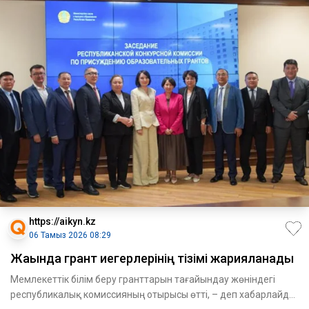
https://aikyn.kz
06 Тамыз 2026 08:29
Жақында грант иегерлерінің тізімі жарияланады
Мемлекеттік білім беру гранттарын тағайындау жөніндегі
республикалық комиссияның отырысы өтті, – деп хабарлайды