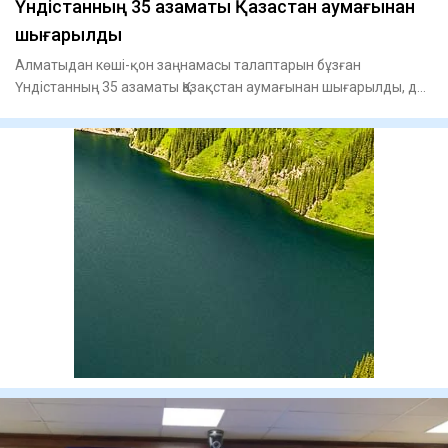
Үндістанның 35 азаматы Қазақстан аумағынан
шығарылды
Алматыдан көші-қон заңнамасы талаптарын бұзған
Үндістанның 35 азаматы Қазақстан аумағынан шығарылды, деп
хабарлайды T