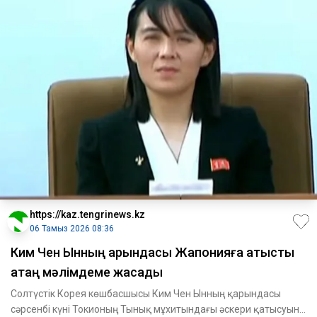
https://kaz.tengrinews.kz
06 Тамыз 2026 08:36
Ким Чен Ынның қарындасы Жапонияға қатысты
қатаң мәлімдеме жасады
Солтүстік Корея көшбасшысы Ким Чен Ынның қарындасы
сәрсенбі күні Токионың Тынық мұхитындағы әскери қатысуын