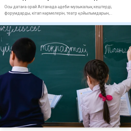
Осы датаға орай Астанада әдеби-музыкалық кештерді,
форумдарды, кітап көрмелерін, театр қойылымдарын,
шығармашылық байқ