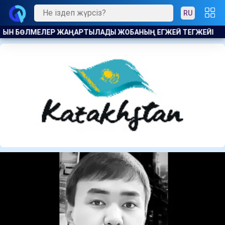
RU
ЕЙІ
СОЛТҮСТІК КИПРДЕГІ СУПЕРМАРКЕТТЕ ҚАЙҒЫЛЫ ОҚИ