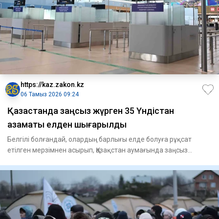
https://kaz.zakon.kz
06 Тамыз 2026 09:24
Қазақстанда заңсыз жүрген 35 Үндістан
азаматы елден шығарылды
Белгілі болғандай, олардың барлығы елде болуға рұқсат
етілген мерзімнен асырып, Қазақстан аумағында заңсыз
жүрген."Мақс