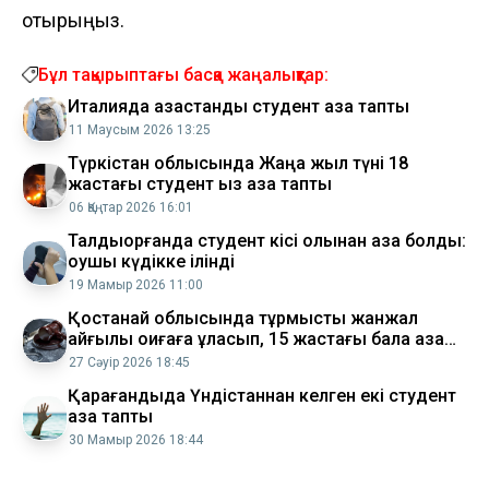
отырыңыз.
Бұл тақырыптағы басқа жаңалықтар:
Италияда қазақстандық студент қаза тапты
11 Маусым 2026 13:25
Түркістан облысында Жаңа жыл түні 18
жастағы студент қыз қаза тапты
06 Қаңтар 2026 16:01
Талдықорғанда студент кісі қолынан қаза болды:
оқушы күдікке ілінді
19 Мамыр 2026 11:00
Қостанай облысында тұрмыстық жанжал
қайғылы оқиғаға ұласып, 15 жастағы бала қаза
тапты
27 Сәуір 2026 18:45
Қарағандыда Үндістаннан келген екі студент
қаза тапты
30 Мамыр 2026 18:44