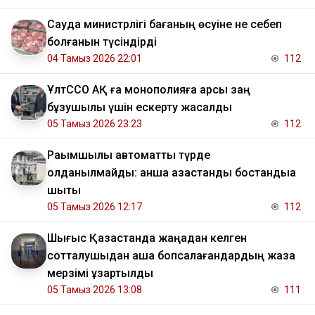
Сауда министрлігі бағаның өсуіне не себеп
болғанын түсіндірді
04 Тамыз 2026 22:01
112
ҰлтССО АҚ ға монополияға қарсы заң
бұзушылық үшін ескерту жасалды
05 Тамыз 2026 23:23
112
Рақымшылық автоматты түрде
қолданылмайды: қанша қазақстандық бостандыққа
шықты
05 Тамыз 2026 12:17
112
Шығыс Қазақстанда жаңадан келген
сотталушыдан ақша бопсалағандардың жаза
мерзімі ұзартылды
05 Тамыз 2026 13:08
111