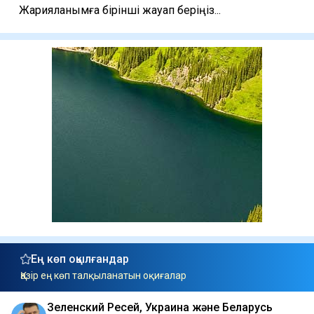
Жарияланымға бірінші жауап беріңіз...
Ең көп оқылғандар
Қазір ең көп талқыланатын оқиғалар
Зеленский Ресей, Украина және Беларусь