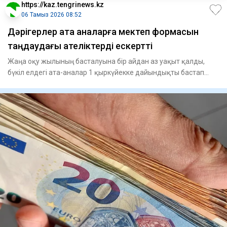
https://kaz.tengrinews.kz
06 Тамыз 2026 08:52
Дәрігерлер ата аналарға мектеп формасын
таңдаудағы қателіктерді ескертті
Жаңа оқу жылының басталуына бір айдан аз уақыт қалды,
бүкіл елдегі ата-аналар 1 қыркүйекке дайындықты бастап
кетті. Д