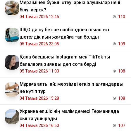
Мерзімінен бұрын өтеу: қарыз алушылар нені
білуі керек?
04 Тамыз 2026 12:45
110
ШҚО да су бетіне сапбордпен шыққан екі
шетелдік қиын жағдайға тап болды
05 Тамыз 2026 23:05
109
Қала басшысы Instagram мен TikTok ты
балаларға зиянды деп сотқа берді
05 Тамыз 2026 11:03
108
Мұраға алты ай: мерзімді өткізіп алғандарды
не күтіп тұр
04 Тамыз 2026 15:28
108
Украина елшісінің мәлімдемесі Германияда
сынға ұшырады
04 Тамыз 2026 16:50
107