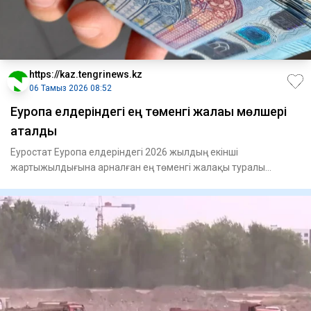
https://kaz.tengrinews.kz
06 Тамыз 2026 08:52
Еуропа елдеріндегі ең төменгі жалақы мөлшері
аталды
Еуростат Еуропа елдеріндегі 2026 жылдың екінші
жартыжылдығына арналған ең төменгі жалақы туралы
деректерді жариялады,