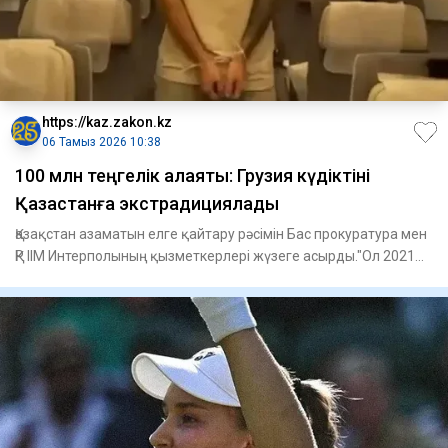
https://kaz.zakon.kz
06 Тамыз 2026 10:38
100 млн теңгелік алаяқтық: Грузия күдіктіні
Қазақстанға экстрадициялады
Қазақстан азаматын елге қайтару рәсімін Бас прокуратура мен
ҚР ІІМ Интерполының қызметкерлері жүзеге асырды."Ол 2021
жы