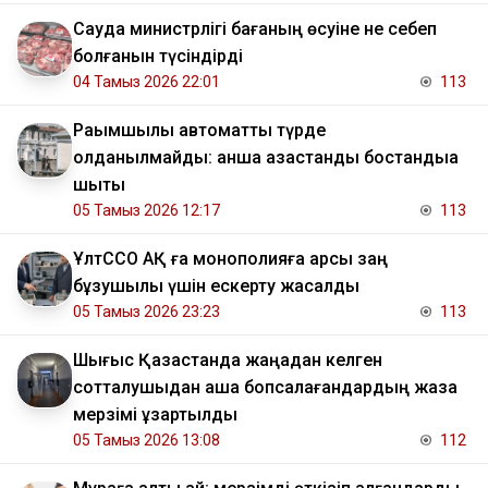
Сауда министрлігі бағаның өсуіне не себеп
болғанын түсіндірді
04 Тамыз 2026 22:01
113
Рақымшылық автоматты түрде
қолданылмайды: қанша қазақстандық бостандыққа
шықты
05 Тамыз 2026 12:17
113
ҰлтССО АҚ ға монополияға қарсы заң
бұзушылық үшін ескерту жасалды
05 Тамыз 2026 23:23
113
Шығыс Қазақстанда жаңадан келген
сотталушыдан ақша бопсалағандардың жаза
мерзімі ұзартылды
05 Тамыз 2026 13:08
112