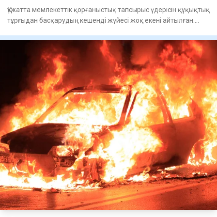
Құжатта мемлекеттік қорғаныстық тапсырыс үдерісін құқықтық
тұрғыдан басқарудың кешенді жүйесі жоқ екені айтылған.
Соным