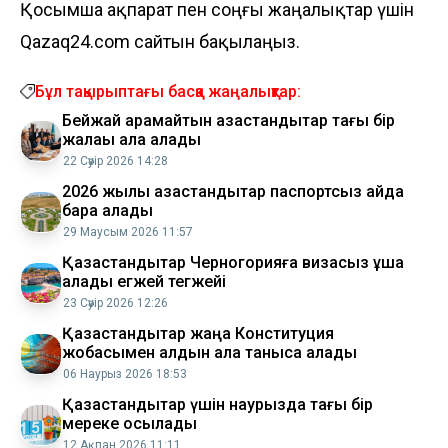
Қосымша ақпарат пен соңғы жаңалықтар үшін
Qazaq24.com сайтын бақылаңыз.
Бұл тақырыптағы басқа жаңалықтар:
Бейжай қарамайтын қазақстандықтар тағы бір
жалақы ала алады
22 Сәуір 2026 14:28
2026 жылы қазақстандықтар паспортсыз қайда
бара алады
29 Маусым 2026 11:57
Қазақстандықтар Черногорияға визасыз ұша
алады егжей тегжейі
23 Сәуір 2026 12:26
Қазақстандықтар жаңа Конституция
жобасымен алдын ала таныса алады
06 Наурыз 2026 18:53
​Қазақстандықтар үшін наурызда тағы бір
мереке қосылады
12 Ақпан 2026 11:11