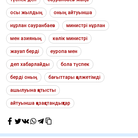
осы жылдың
оның айтуынша
нұрлан сауранбаев
министрі нұрлан
мен азияның
көлік министрі
жауап берді
еуропа мен
деп хабарлайды
бола түспек
берді оның
бағыттары қолжетімді
ашылуына қатысты
айтуынша қазақстандықтар