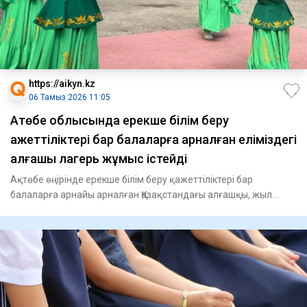
https://aikyn.kz
06 Тамыз 2026 11:05
Ақтөбе облысында ерекше білім беру
қажеттіліктері бар балаларға арналған еліміздегі
алғашқы лагерь жұмыс істейді
Ақтөбе өңірінде ерекше білім беру қажеттіліктері бар
балаларға арнайы арналған Қазақстандағы алғашқы, жыл
бойы жұмыс і