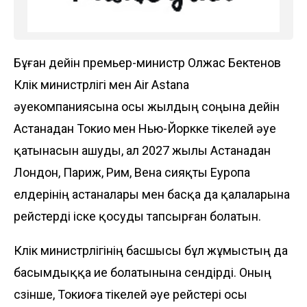
Бұған дейін премьер-министр Олжас Бектенов
Көлік министрлігі мен Air Astana
әуекомпаниясына осы жылдың соңына дейін
Астанадан Токио мен Нью-Йоркке
тікелей әуе
қатынасын ашуды
, ал 2027 жылы Астанадан
Лондон, Париж, Рим, Вена сияқты Еуропа
елдерінің астаналары мен басқа да қалаларына
рейстерді іске қосуды тапсырған болатын.
Көлік министрлігінің басшысы бұл жұмыстың да
басымдыққа ие болатынына сендірді. Оның
сөзінше, Токиоға тікелей әуе рейстері осы