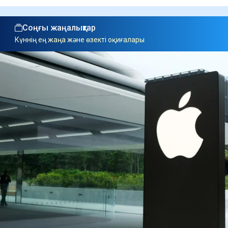
Соңғы жаңалықтар
Күннің ең жаңа және өзекті оқиғалары