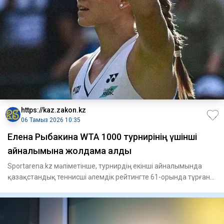
https://kaz.zakon.kz
06 Тамыз 2026 10:35
Елена Рыбакина WTA 1000 турнирінің үшінші
айналымына жолдама алды
Sportarena.kz мәліметінше, турнирдің екінші айналымында
қазақстандық теннисші әлемдік рейтингте 61-орында тұрған
Аустра