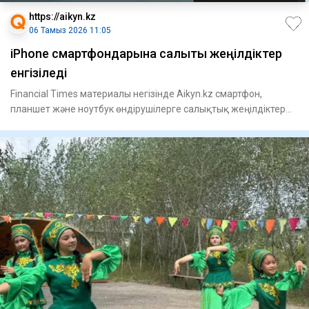
https://aikyn.kz
06 Тамыз 2026 11:05
iPhone смартфондарына салықтық жеңілдіктер
енгізіледі
Financial Times материалы негізінде Aikyn.kz смартфон,
планшет және ноутбук өндірушілерге салықтық жеңілдіктер
нелікте