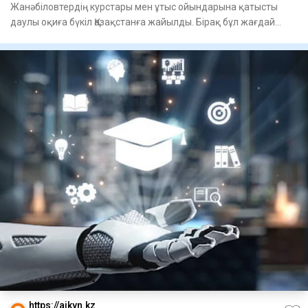
Жанәбіловтердің курстары мен ұтыс ойындарына қатысты
даулы оқиға бүкіл Қазақстанға жайылды. Бірақ бұл жағдай
осынд
https://aikyn.kz