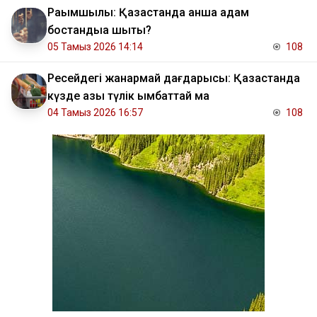
Рақымшылық: Қазақстанда қанша адам
бостандыққа шықты?
05 Тамыз 2026 14:14
108
Ресейдегі жанармай дағдарысы: Қазақстанда
күзде азық түлік қымбаттай ма
04 Тамыз 2026 16:57
108