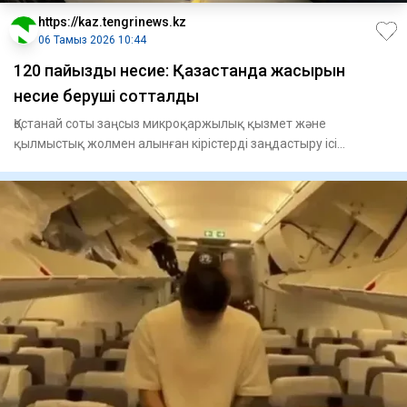
https://kaz.tengrinews.kz
06 Тамыз 2026 10:44
120 пайыздық несие: Қазақстанда жасырын
несие беруші сотталды
Қостанай соты заңсыз микроқаржылық қызмет және
қылмыстық жолмен алынған кірістерді заңдастыру ісі
бойынша үкім шығард