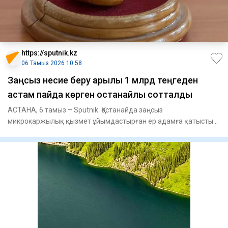
https://sputnik.kz
06 Тамыз 2026 10:58
Заңсыз несие беру арқылы 1 млрд теңгеден
астам пайда көрген қостанайлық сотталды
АСТАНА, 6 тамыз – Sputnik. Қостанайда заңсыз
микрокаржылық қызмет ұйымдастырған ер адамға қатысты
сот үкімі шықты, деп х