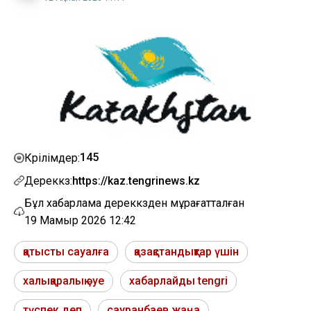
145
Көрілімдер:
Дереккөз:
https://kaz.tengrinews.kz
Бұл хабарлама дереккөзден мұрағатталған
19 Мамыр 2026 12:42
қатысты сауалға
қазақстандықтар үшін
халықаралық әуе
хабарлайды tengri
түспек деп
сауранбаев жаңа