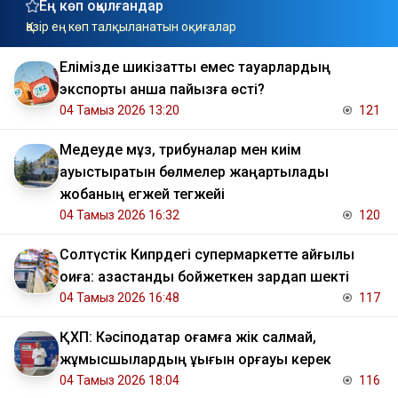
Ең көп оқылғандар
Қазір ең көп талқыланатын оқиғалар
Елімізде шикізаттық емес тауарлардың
экспорты қанша пайызға өсті?
04 Тамыз 2026 13:20
121
Медеуде мұз, трибуналар мен киім
ауыстыратын бөлмелер жаңартылады
жобаның егжей тегжейі
04 Тамыз 2026 16:32
120
Солтүстік Кипрдегі супермаркетте қайғылы
оқиға: қазақстандық бойжеткен зардап шекті
04 Тамыз 2026 16:48
117
ҚХП: Кәсіподақтар қоғамға жік салмай,
жұмысшылардың құқығын қорғауы керек
04 Тамыз 2026 18:04
116