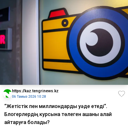
https://kaz.tengrinews.kz
06 Тамыз 2026 10:28
“Жетістік пен миллиондарды уәде етеді“.
Блогерлердің курсына төлеген ақшаны қалай
қайтаруға болады?