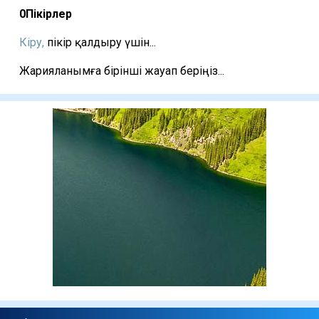
0
Пікірлер
Кіру,
пікір қалдыру үшін...
Жарияланымға бірінші жауап беріңіз...