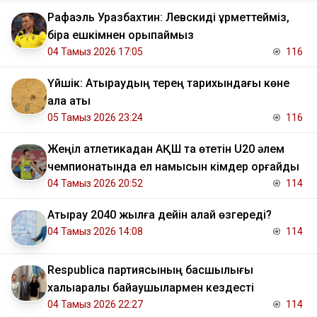
Рафаэль Уразбахтин: Левскиді құрметтейміз,
бірақ ешкімнен қорықпаймыз
04 Тамыз 2026 17:05
116
Үйшік: Атыраудың терең тарихындағы көне
қала аты
05 Тамыз 2026 23:24
116
Жеңіл атлетикадан АҚШ та өтетін U20 әлем
чемпионатында ел намысын кімдер қорғайды
04 Тамыз 2026 20:52
114
Атырау 2040 жылға дейін қалай өзгереді?
04 Тамыз 2026 14:08
114
Respublica партиясының басшылығы
халықаралық байқаушылармен кездесті
04 Тамыз 2026 22:27
114