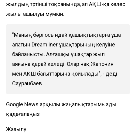
жылдың төртінші тоқсанында, ал АҚШ-қа келесі
жылы ашылуы мүмкін.
"Мұның бәрі осындай қашықтықтарға ұша
алатын Dreamliner ұшақтарының келуіне
байланысты. Алғашқы ұшақтар жыл
аяғына қарай келеді. Олар нақ Жапония
мен АҚШ бағыттарына қойылады", - деді
Сауранбаев.
Google News арқылы жаңалықтарымызды
қадағалаңыз
Жазылу