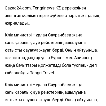
Qazaq24.com, Tengrinews.KZ дереккөзінен
алынған мәліметтерге сүйене отырып жаңалық
жариялады..
Көлік министрі Нұрлан Сауранбаев жаңа
халықаралық әуе рейстерінің ашылуына
қатысты сауалға жауап берді. Оның айтуынша,
қазақстандықтар үшін Еуропа мен Азияның
жаңа бағыттары қолжетімді бола түспек, - деп
хабарлайды
Tengri Travel
.
Көлік министрі Нұрлан Сауранбаев жаңа
халықаралық әуе рейстерінің ашылуына
қатысты сауалға жауап берді. Оның айтуынша,