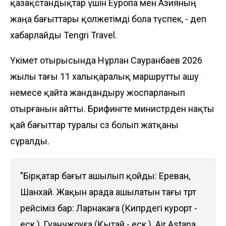
қазақстандықтар үшін Еуропа мен Азияның
жаңа бағыттары қолжетімді бола түспек, - деп
хабарлайды
Tengri Travel
.
Үкімет отырысында Нұрлан Сауранбаев 2026
жылы тағы 11 халықаралық маршрутты ашу
немесе қайта жандандыру жоспарланып
отырғанын айтты. Брифингте министрден нақты
қай бағыттар туралы сөз болып жатқаны
сұралды.
"Бірқатар бағыт ашылып қойды: Ереван,
Шанхай. Жақын арада ашылатын тағы төрт
рейсіміз бар: Ларнакаға (Кипрдегі курорт -
еск.), Гуанчжоуға (Қытай - еск.). Air Astana