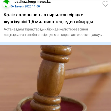
https://kaz.tengrinews.kz
06 Тамыз 2026 11:00
Көлік салонынан лақтырылған сіріңке
жүргізушіні 1,6 миллион теңгеден айырды
Астанадағы тұрақтардың бірінде көлік терезесінен
лақтырылған сөнбеген сіріңке мен көрші автокөліктің ақауы
өртке себе