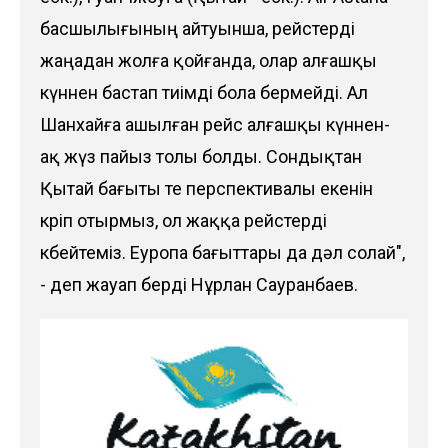
басшылығының айтуынша, рейстерді
жаңадан жолға қойғанда, олар алғашқы
күннен бастап тиімді бола бермейді. Ал
Шанхайға ашылған рейс алғашқы күннен-
ақ жүз пайыз толы болды. Сондықтан
Қытай бағыты өте перспективалы екенін
көріп отырмыз, ол жаққа рейстерді
көбейтеміз. Еуропа бағыттары да дәл солай",
- деп жауап берді Нұрлан Сауранбаев.