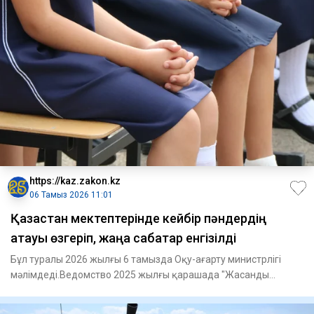
https://kaz.zakon.kz
06 Тамыз 2026 11:01
Қазақстан мектептерінде кейбір пәндердің
атауы өзгеріп, жаңа сабақтар енгізілді
Бұл туралы 2026 жылғы 6 тамызда Оқу-ағарту министрлігі
мәлімдеді.Ведомство 2025 жылғы қарашада "Жасанды
интеллект турал