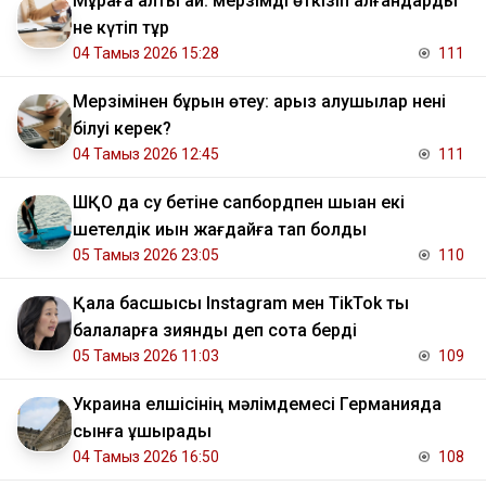
Мұраға алты ай: мерзімді өткізіп алғандарды
не күтіп тұр
04 Тамыз 2026 15:28
111
Мерзімінен бұрын өтеу: қарыз алушылар нені
білуі керек?
04 Тамыз 2026 12:45
111
ШҚО да су бетіне сапбордпен шыққан екі
шетелдік қиын жағдайға тап болды
05 Тамыз 2026 23:05
110
Қала басшысы Instagram мен TikTok ты
балаларға зиянды деп сотқа берді
05 Тамыз 2026 11:03
109
Украина елшісінің мәлімдемесі Германияда
сынға ұшырады
04 Тамыз 2026 16:50
108