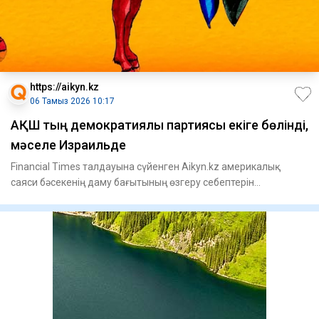
https://aikyn.kz
06 Тамыз 2026 10:17
АҚШ тың демократиялық партиясы екіге бөлінді,
мәселе Израильде
Financial Times талдауына сүйенген Aikyn.kz америкалық
саяси бәсекенің даму бағытының өзгеру себептерін
түсіндіреді.