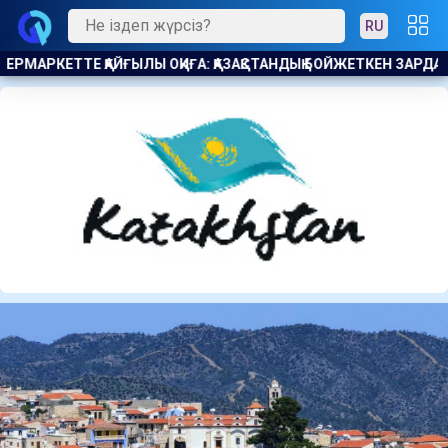
RU
ЙЖЕТКЕН ЗАРДАП ШЕКТІ
ҚХП: КӘСІПОДАҚТАР ҚОҒАМҒА ЖІК С