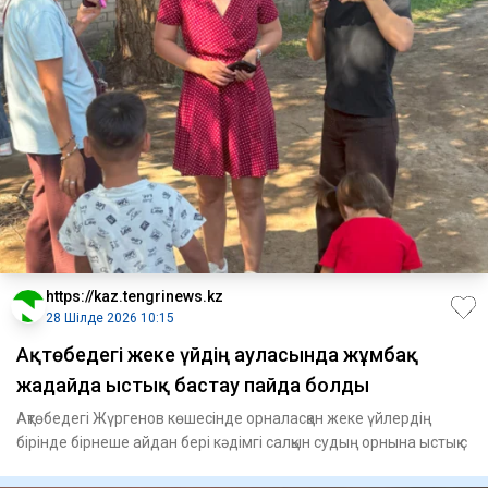
https://kaz.tengrinews.kz
28 Шілде 2026 10:15
Ақтөбедегі жеке үйдің ауласында жұмбақ
жағдайда ыстық бастау пайда болды
Ақтөбедегі Жүргенов көшесінде орналасқан жеке үйлердің
бірінде бірнеше айдан бері кәдімгі салқын судың орнына ыстық с