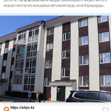
кедергі келтірген жағдайда автокөліктерді, шлагбаумдарды
жә
https://aikyn.kz