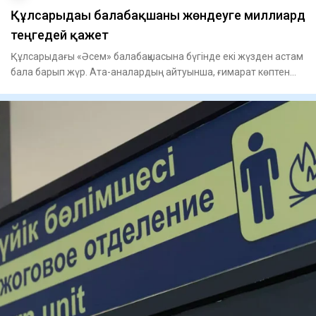
Құлсарыдағы балабақшаны жөндеуге миллиард
теңгедей қажет
Құлсарыдағы «Әсем» балабақшасына бүгінде екі жүзден астам
бала барып жүр. Ата-аналардың айтуынша, ғимарат көптен
бері