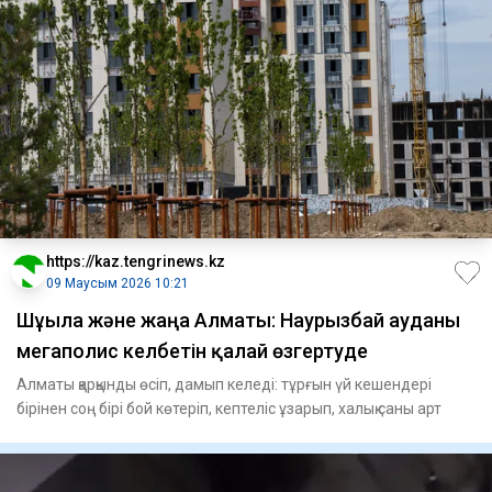
https://kaz.tengrinews.kz
09 Маусым 2026 10:21
Шұғыла және жаңа Алматы: Наурызбай ауданы
мегаполис келбетін қалай өзгертуде
Алматы қарқынды өсіп, дамып келеді: тұрғын үй кешендері
бірінен соң бірі бой көтеріп, кептеліс ұзарып, халық саны арт