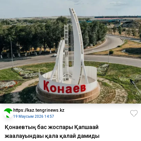
https://kaz.tengrinews.kz
19 Маусым 2026 14:57
Қонаевтың бас жоспары Қапшағай
жағалауындағы қала қалай дамиды