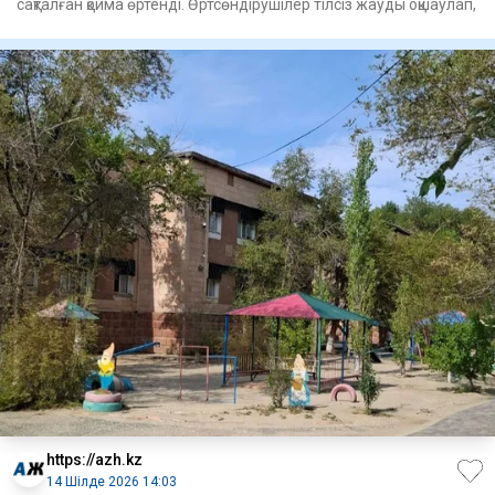
сақталған қойма өртенді. Өртсөндірушілер тілсіз жауды оқшаулап,
https://azh.kz
14 Шілде 2026 14:03