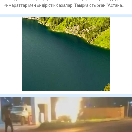
ғимараттар мен өндірістік базалар. Тақырға отырған "Астана
Ба