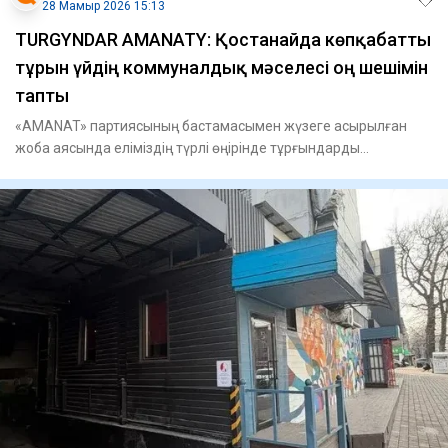
28 Мамыр 2026 15:13
TURGYNDAR AMANATY: Қостанайда көпқабатты
тұрғын үйдің коммуналдық мәселесі оң шешімін
тапты
«AMANAT» партиясының бастамасымен жүзеге асырылған
жоба аясында еліміздің түрлі өңірінде тұрғындарды
алаңдатқан мәсел