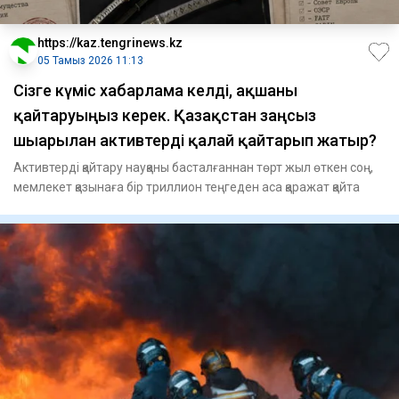
https://kaz.tengrinews.kz
05 Тамыз 2026 11:13
Сізге күміс хабарлама келді, ақшаны
қайтаруыңыз керек. Қазақстан заңсыз
шығарылған активтерді қалай қайтарып жатыр?
Активтерді қайтару науқаны басталғаннан төрт жыл өткен соң,
мемлекет қазынаға бір триллион теңгеден аса қаражат қайта