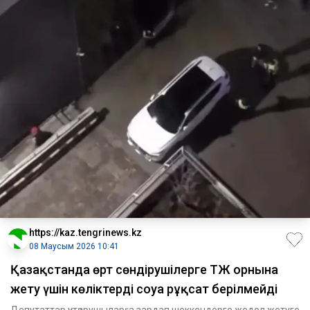
https://kaz.tengrinews.kz
08 Маусым 2026 10:41
Қазақстанда өрт сөндірушілерге ТЖ орнына
жету үшін көліктерді соғуға рұқсат берілмейді
Депутаттар құтқарушыларға зардап шеккендерге жедел жетуге