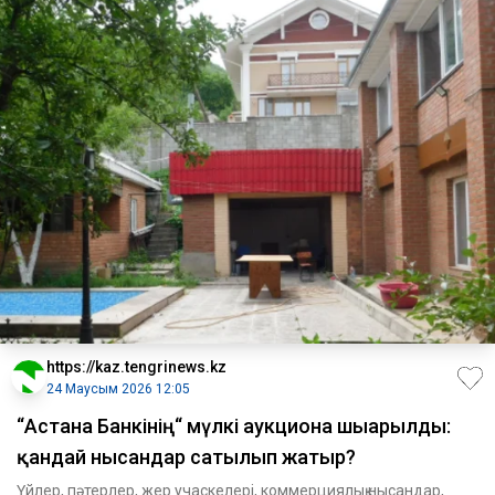
https://kaz.tengrinews.kz
24 Маусым 2026 12:05
“Астана Банкінің“ мүлкі аукционға шығарылды:
қандай нысандар сатылып жатыр?
Үйлер, пәтерлер, жер учаскелері, коммерциялық нысандар,