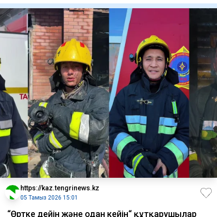
https://kaz.tengrinews.kz
05 Тамыз 2026 15:01
“Өртке дейін және одан кейін“ құтқарушылар