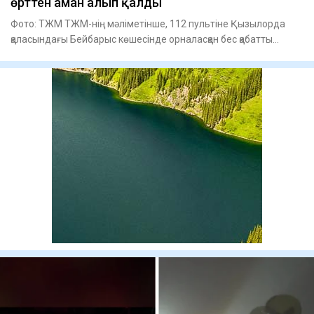
өрттен аман алып қалды
Фото: ТЖМ ТЖМ-нің мәліметінше, 112 пультіне Қызылорда
қаласындағы Бейбарыс көшесінде орналасқан бес қабатты
тұрғын ү