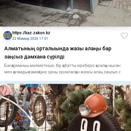
https://kaz.zakon.kz
22 Мамыр 2026 17:51
Алматының орталығында жазғы алаңы бар
заңсыз дәмхана сүрілді
Басқарманың мәліметінше, бір қабатты кіреберіс қосалқы нысан
мен қоғамдық тамақтану орны орналасқан жазғы алаң заңсыз с