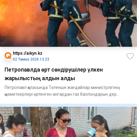
https://aikyn.kz
02 Тамыз 2026 13:23
Петропавлда өрт сөндірушілер үлкен
жарылыстың алдын алды
Петропавл қаласында Төтенше жағдайлар министрлігінің
қызметкерлері өртенген ангардан газ баллондарын дер
кезінде шығар