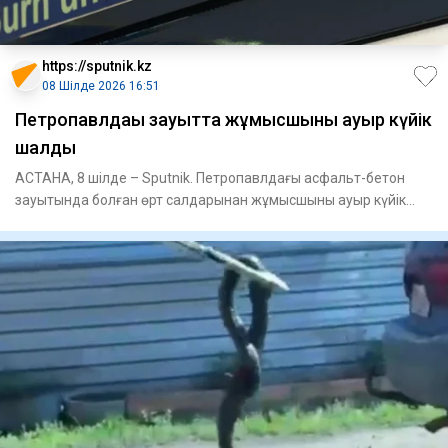
https://sputnik.kz
08 Шілде 2026 16:51
Петропавлдағы зауытта жұмысшыны ауыр күйік
шалды
АСТАНА, 8 шілде – Sputnik. Петропавлдағы асфальт-бетон
зауытында болған өрт салдарынан жұмысшыны ауыр күйік
шалды, деп х