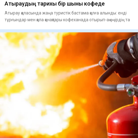
Атыраудың тарихы бір шыны кофеде
Атырау қаласында жаңа туристік бастама қолға алынды: енді
тұрғындар мен қала қонақтары кофеханада отырып-ақ өңірдің та