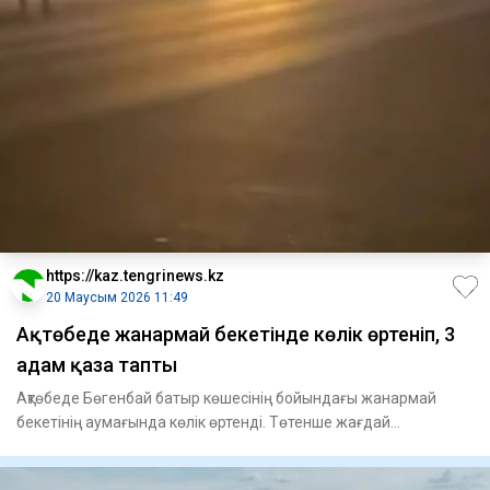
https://kaz.tengrinews.kz
20 Маусым 2026 11:49
Ақтөбеде жанармай бекетінде көлік өртеніп, 3
адам қаза тапты
Ақтөбеде Бөгенбай батыр көшесінің бойындағы жанармай
бекетінің аумағында көлік өртенді. Төтенше жағдай
салдарынан үш