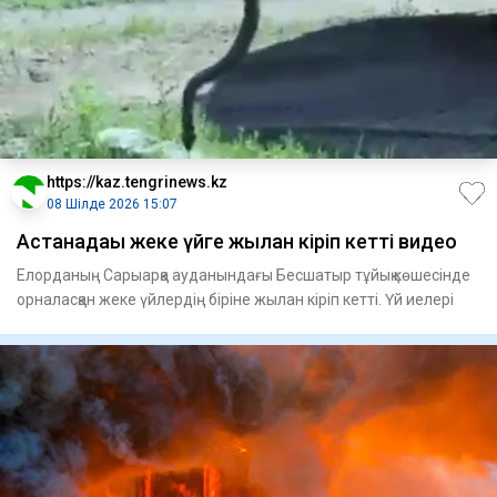
https://kaz.tengrinews.kz
08 Шілде 2026 15:07
Астанадағы жеке үйге жылан кіріп кетті видео
Елорданың Сарыарқа ауданындағы Бесшатыр тұйық көшесінде
орналасқан жеке үйлердің біріне жылан кіріп кетті. Үй иелері