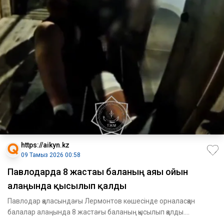
https://aikyn.kz
09 Тамыз 2026 00:58
Павлодарда 8 жастағы баланың аяғы ойын
алаңында қысылып қалды
Павлодар қаласындағы Лермонтов көшесінде орналасқан
балалар алаңында 8 жастағы баланың қысылып қалды.
Құтқарушылардың