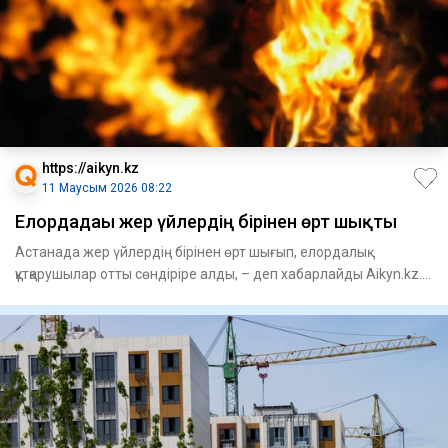
https://aikyn.kz
11 Маусым 2026 08:22
Елордадағы жер үйлердің бірінен өрт шықты
Астанада жер үйлердің бірінен өрт шығып, елордалық
құтқарушылар отты сөндіріре алды, – деп хабарлайды Aikyn.kz.
Төтен