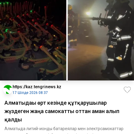
https://kaz.tengrinews.kz
17 Шілде 2026 08:37
Алматыдағы өрт кезінде құтқарушылар
жүздеген жаңа самокатты оттан аман алып
қалды
Алматыда литий-ионды батареялар мен электрсамокаттар