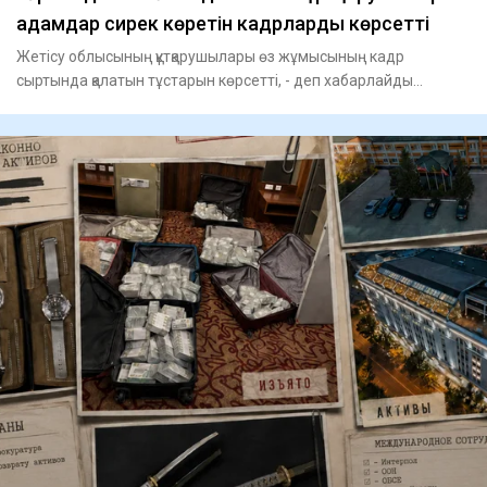
адамдар сирек көретін кадрларды көрсетті
Жетісу облысының құтқарушылары өз жұмысының кадр
сыртында қалатын тұстарын көрсетті, - деп хабарлайды
Tengrinews.kz.