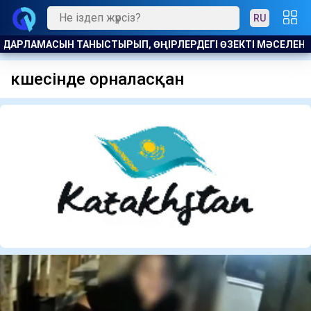
RU
ҚЫЛАДЫ
17 МЛН ЕУРО ЖАЛАҚЫ МЕН ЖЕР ТЕЛІМІ: САЛАХ ТР
көшесінде орналасқан