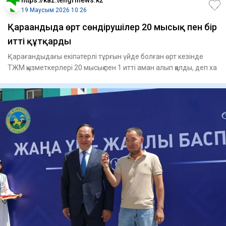
19 Маусым 2026 10:26
Қарағандыда өрт сөндірушілер 20 мысық пен бір
итті құтқарды
Қарағандыдағы екіпәтерлі тұрғын үйде болған өрт кезінде
ТЖМ қызметкерлері 20 мысық пен 1 итті аман алып қалды, деп ха