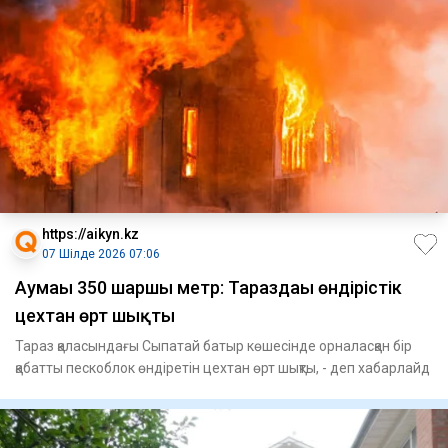
https://aikyn.kz
07 Шілде 2026 07:06
Аумағы 350 шаршы метр: Тараздағы өндірістік
цехтан өрт шықты
Тараз қаласындағы Сыпатай батыр көшесінде орналасқан бір
қабатты пескоблок өндіретін цехтан өрт шықты, - деп хабарлайд