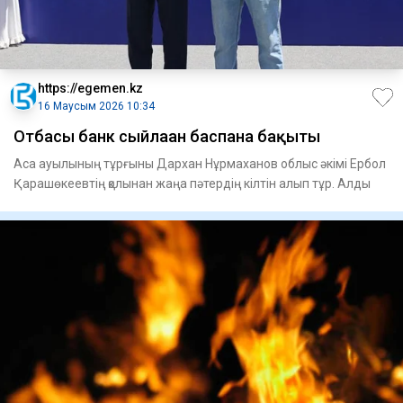
https://egemen.kz
16 Маусым 2026 10:34
Отбасы банк сыйлаған баспана бақыты
Аса ауылының тұрғыны Дархан Нұрмаханов облыс әкімі Ербол
Қарашөкеевтің қолынан жаңа пәтердің кілтін алып тұр. Алды