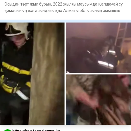
Осыдан төрт жыл бұрын, 2022 жылғы маусымда Қапшағай су
қоймасының жағасындағы қала Алматы облысының әкімшілік
орталығ
https://kaz.tengrinews.kz