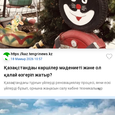
https://kaz.tengrinews.kz
18 Мамыр 2026 10:57
Қазақстандағы көршілер мәдениеті және ол
қалай өзгеріп жатыр?
Қазақстандағы тұрғын үйлерді реновациялау процесі, яғни ескі
үйлерді бұзып, орнына жаңасын салу көбіне техникалық қыр