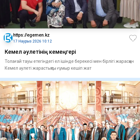
https://egemen.kz
17 Наурыз 2026 10:12
Кемел әулетінің кемеңгері
Толағай тауы етегіндегі ел ішінде берекесі мен бірлігі жарасқан
Кемел әулеті жарастықты ғұмыр кешіп жат