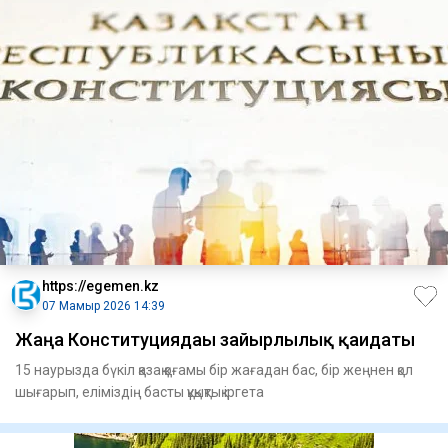
https://egemen.kz
07 Мамыр 2026 14:39
Жаңа Конституциядағы зайырлылық қағидаты
15 наурызда бүкіл қазақ қоғамы бір жағадан бас, бір жеңнен қол
шығарып, еліміздің басты құқықтық іргета