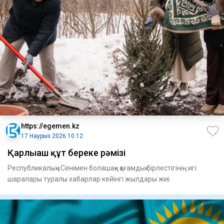
https://egemen.kz
17 Наурыз 2026 10:12
Қарлығаш құт береке рәмізі
Республикалық «Сенімен болашақ» қоғамдық бірлестігінің игі
шаралары туралы хабарлар кейінгі жылдары жиі