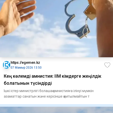
https://egemen.kz
07 Мамыр 2026 13:50
Кең көлемді амнистия: ІІМ кімдерге жеңілдік
болатынын түсіндірді
Ішкі істер министрлігі болашақ амнистияға ілінуі мүмкін
азаматтар санатын және керісінше қамтылмайтын т