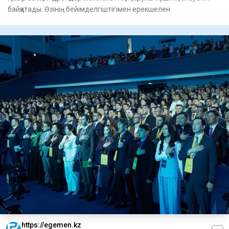
байқатады. Өзінің бейімделгіштігімен ерекшелен
https://egemen.kz