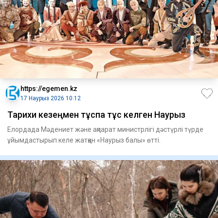
https://egemen.kz
17 Наурыз 2026 10:12
Тарихи кезеңмен тұспа тұс келген Наурыз
Елордада Мәдениет және ақпарат министрлігі дәстүрлі түрде
ұйымдастырып келе жатқан «Нау­рыз балы» өтті.