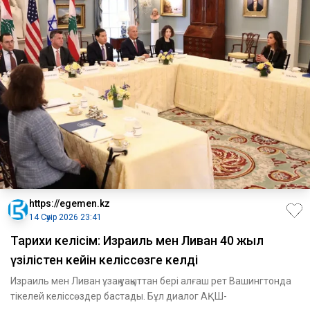
https://egemen.kz
14 Сәуір 2026 23:41
Тарихи келісім: Израиль мен Ливан 40 жыл
үзілістен кейін келіссөзге келді
Израиль мен Ливан ұзақ уақыттан бері алғаш рет Вашингтонда
тікелей келіссөздер бастады. Бұл диалог АҚШ-