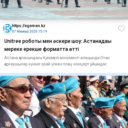
https://egemen.kz
07 Мамыр 2026 15:19
Unitree роботы мен әскери шоу: Астанадағы
мереке ерекше форматта өтті
Астана қаласындағы Қазақ елі монументі алаңында Отан
қорғаушылар күніне орай үлкен плац-концерт ұйымдас