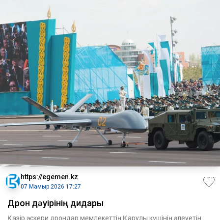
https://egemen.kz
07 Мамыр 2026 17:27
Дрон дәуірінің дидары
Қазір әскери дрондар мемлекеттің Қарулы күшінің әлеуетін