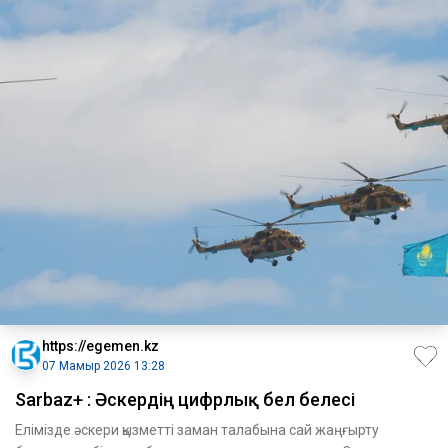
https://egemen.kz
07 Мамыр 2026 13:28
Sarbaz+ : Әскердің цифрлық бел белесі
Елімізде әскери қызметті заман талабына сай жаңғырту