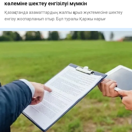
көлеміне шектеу енгізілуі мүмкін
Қазақстанда азаматтардың жалпы қарыз жүктемесіне шектеу
енгізу жоспарланып отыр. Бұл туралы Қаржы нарығ