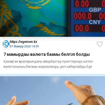
https://egemen.kz
07 Мамыр 2026 14:39
7 мамырдағы валюта бағамы белгілі болды
Қазақстан қалаларындағы айырбастау пункттерінде шетел
валютасының бағамы жарияланды, деп хабарлайды Ege