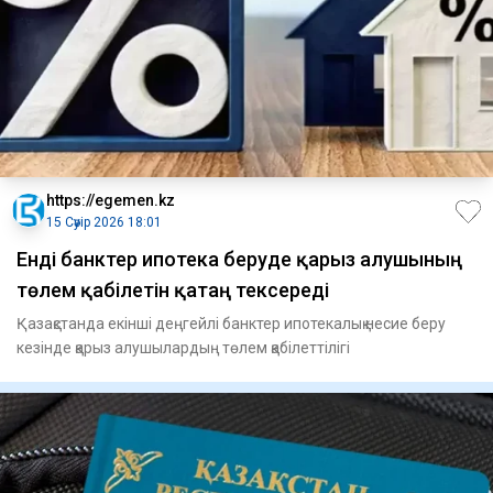
https://egemen.kz
15 Сәуір 2026 18:01
Енді банктер ипотека беруде қарыз алушының
төлем қабілетін қатаң тексереді
Қазақстанда екінші деңгейлі банктер ипотекалық несие беру
кезінде қарыз алушылардың төлем қабілеттілігі