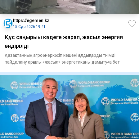
https://egemen.kz
15 Сәуір 2026 19:41
Құс саңғырығы кәдеге жарап, жасыл энергия
өндірілді
Қазақстанның агроөнеркәсіп кешені қалдықтарды тиімді
пайдалану арқылы «жасыл» энергетиканы дамытуға бет