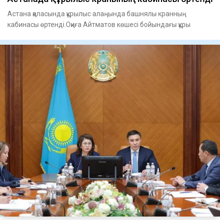
Астана қаласында құрылыс алаңында башнялы кранның
кабинасы өртенді.Оқиға Айтматов көшесі бойындағы құры