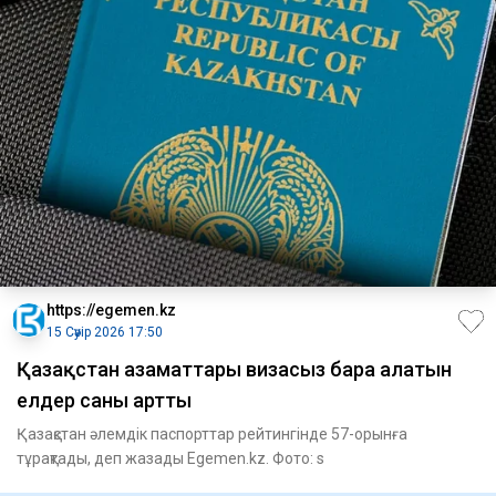
https://egemen.kz
15 Сәуір 2026 17:50
Қазақстан азаматтары визасыз бара алатын
елдер саны артты
Қазақстан әлемдік паспорттар рейтингінде 57-орынға
тұрақтады, деп жазады Egemen.kz. Фото: s