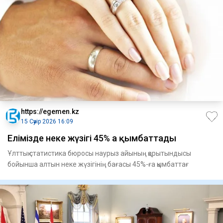
https://egemen.kz
15 Сәуір 2026 16:09
Елімізде неке жүзігі 45% ға қымбаттады
Ұлттық статистика бюросы наурыз айының қорытындысы
бойынша алтын неке жүзігінің бағасы 45%-ға қымбаттағ