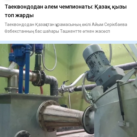
Таеквондодан әлем чемпионаты: Қазақ қызы
топ жарды
Таеквондодан Қазақстан құрамасының өкілі Айым Серікбаева
Өзбекстанның бас шаһары Ташкентте өткен жасөсп