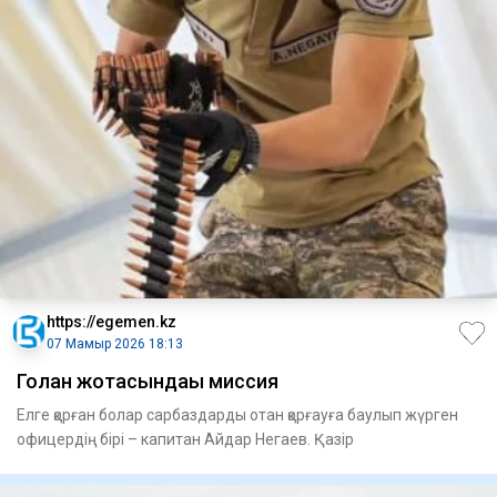
https://egemen.kz
07 Мамыр 2026 18:13
Голан жотасындағы миссия
Елге қорған болар сарбаздарды отан қорғауға баулып жүрген
офицердің бірі – капитан Айдар Негаев. Қазір