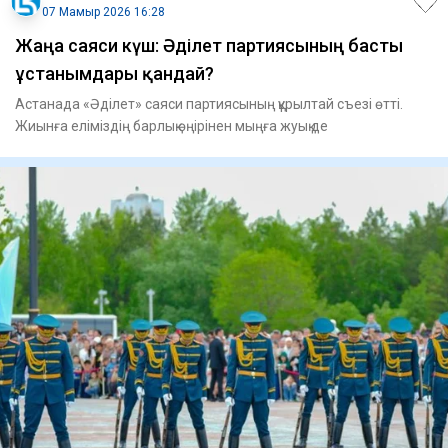
07 Мамыр 2026 16:28
Жаңа саяси күш: Әділет партиясының басты
ұстанымдары қандай?
Астанада «Әділет» саяси партиясының құрылтай съезі өтті.
Жиынға еліміздің барлық өңірінен мыңға жуық де