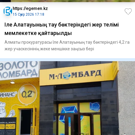
https://egemen.kz
15 Сәуір 2026 17:18
Іле Алатауының тау бөктеріндегі жер телімі
мемлекетке қайтарылды
Алматы прокуратурасы Іле Алатауының тау бөктеріндегі 4,2 га
жер учаскесінінің жеке меншікке заңсыз бері