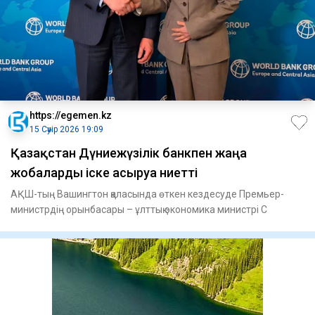
https://egemen.kz
15 Сәуір 2026 19:09
Қазақстан Дүниежүзілік банкпен жаңа
жобаларды іске асыруға ниетті
АҚШ-тың Вашингтон қаласында өткен кездесуде Премьер-
министрдің орынбасары – ұлттық экономика министрі С