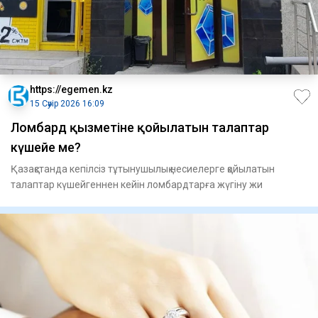
https://egemen.kz
15 Сәуір 2026 16:09
Ломбард қызметіне қойылатын талаптар
күшейе ме?
Қазақстанда кепілсіз тұтынушылық несиелерге қойылатын
талаптар күшейгеннен кейін ломбардтарға жүгіну жи