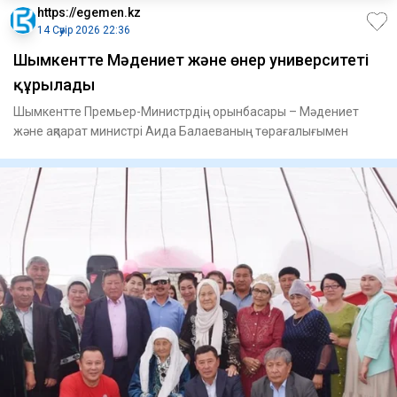
https://egemen.kz
14 Сәуір 2026 22:36
Шымкентте Мәдениет және өнер университеті
құрылады
Шымкентте Премьер-Министрдің орынбасары – Мәдениет
және ақпарат министрі Аида Балаеваның төрағалығымен