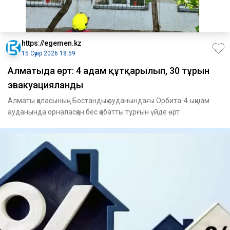
https://egemen.kz
15 Сәуір 2026 18:59
Алматыда өрт: 4 адам құтқарылып, 30 тұрғын
эвакуацияланды
Алматы қаласының Бостандық ауданындағы Орбита-4 ықшам
ауданында орналасқан бес қабатты тұрғын үйде өрт