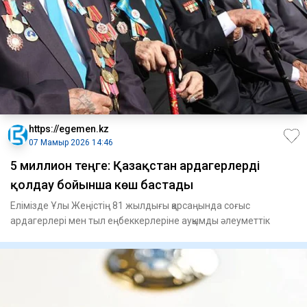
https://egemen.kz
07 Мамыр 2026 14:46
5 миллион теңге: Қазақстан ардагерлерді
қолдау бойынша көш бастады
Елімізде Ұлы Жеңістің 81 жылдығы қарсаңында соғыс
ардагерлері мен тыл еңбеккерлеріне ауқымды әлеуметтік