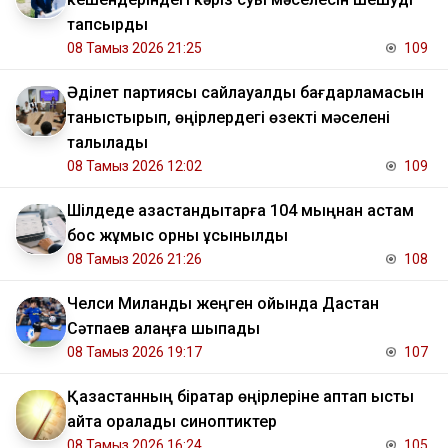
тапсырды
08 Тамыз 2026 21:25
109
Әділет партиясы сайлауалды бағдарламасын
таныстырып, өңірлердегі өзекті мәселені
талқылады
08 Тамыз 2026 12:02
109
​Шілдеде қазақстандықтарға 104 мыңнан астам
бос жұмыс орны ұсынылды
08 Тамыз 2026 21:26
108
Челси Миланды жеңген ойында Дастан
Сәтпаев алаңға шықпады
08 Тамыз 2026 19:17
107
Қазақстанның бірқатар өңірлеріне аптап ыстық
қайта оралады синоптиктер
08 Тамыз 2026 16:24
105