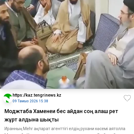
https://kaz.tengrinews.kz
09 Тамыз 2026 15:38
Моджтаба Хаменеи бес айдан соң алғаш рет
жұрт алдына шықты
Иранның Mehr ақпарат агенттігі елдің рухани көсемі аятолла