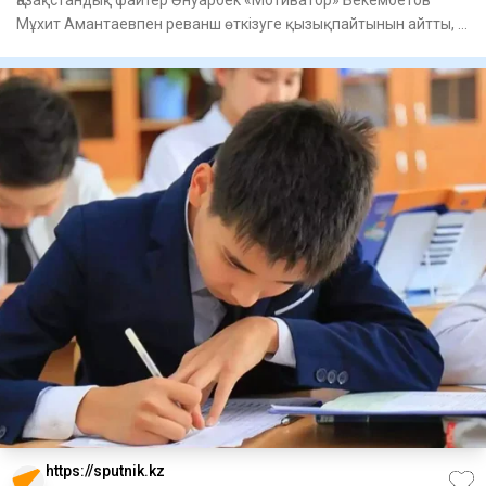
Қазақстандық файтер Әнуарбек «Мотиватор» Бекембетов
Мұхит Амантаевпен реванш өткізуге қызықпайтынын айтты, –
деп хабар
https://sputnik.kz