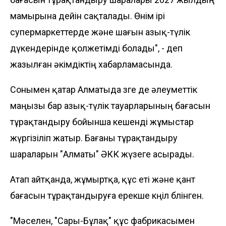
мамырына дейін сақталады. Өнім ірі
супермаркеттерде және шағын азық-түлік
дүкендерінде қолжетімді болады", - деп
жазылған әкімдіктің хабарламасында.
Сонымен қатар Алматыда өзге де әлеуметтік
маңызы бар азық-түлік тауарларының бағасын
тұрақтандыру бойынша кешенді жұмыстар
жүргізіліп жатыр. Бағаны тұрақтандыру
шараларын "Алматы" ӘКК жүзеге асырады.
Атап айтқанда, жұмыртқа, құс еті және қант
бағасын тұрақтандыруға ерекше көңіл бөлінген.
"Мәселен, "Сары-Бұлақ" құс фабрикасымен