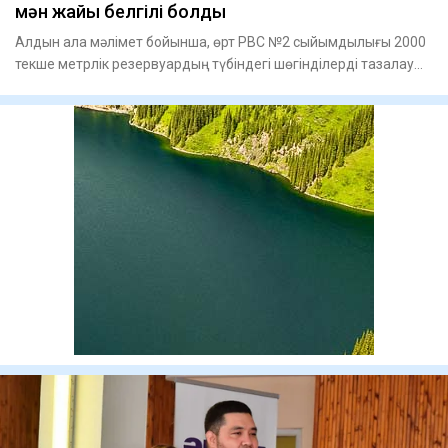
мән жайы белгілі болды
Алдын ала мәлімет бойынша, өрт РВС №2 сыйымдылығы 2000
текше метрлік резервуардың түбіндегі шөгінділерді тазалау
жұмыст