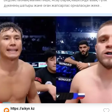
Ведомствоның мәліметінше, Асау Барақ көшесінде азық-түлік
дүкенінің шатыры және оған жапсарлас орналасқан жеке
тұрғын ү
https://aikyn.kz