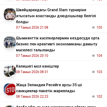
Швейцариядағы Grand Slam турниріне
қатысатын қазақстандық дзюдошылар белгілі
болды
07 Тамыз 2026 21:08
105
Шымкенттік кәсіпкерлермен кездесуде орта
бизнес пен креативті экономиканы дамыту
мәселесі талқыланды
07 Тамыз 2026 20:10
104
Келешегі мол кеніштер
08 Тамыз 2026 08:31
103
Жаңа Зеландия Ресейге қарсы 35 ші
санкциялар пакетін жариялады
08 Тамыз 2026 22:23
102