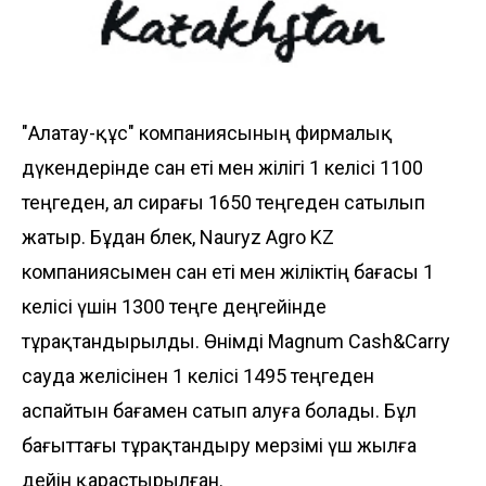
"Алатау-құс" компаниясының фирмалық
дүкендерінде сан еті мен жілігі 1 келісі 1100
теңгеден, ал сирағы 1650 теңгеден сатылып
жатыр. Бұдан бөлек, Nauryz Agro KZ
компаниясымен сан еті мен жіліктің бағасы 1
келісі үшін 1300 теңге деңгейінде
тұрақтандырылды. Өнімді Magnum Cash&Carry
сауда желісінен 1 келісі 1495 теңгеден
аспайтын бағамен сатып алуға болады. Бұл
бағыттағы тұрақтандыру мерзімі үш жылға
дейін қарастырылған.