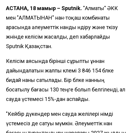
АСТАНА, 18 мамыр – Sputnik.
"Алматы" ӘКК
мен "АЛМАТЫНАН" нан-тоқаш комбинаты
арасында әлеуметтік нанды өндіру және өткізу
жөнінде келісім жасалды, деп хабарлайды
Sputnik Қазақстан.
Келісім аясында бірінші сұрыпты ұннан
дайындалатын жалпы көлемі 3 846 154 бөлке
бидай наны сатылады. Бір бөлке нанның
босатылу бағасы 130 теңге болып белгіленді, ал
сауда үстемесі 15%-дан аспайды.
"Кейбір дүкендер мен сауда желілері өнімді
үстемесіз де сатуы мүмкін. Әлеуметтік нан
бағасын тұрақтандыру шаралары 2027 жылдың