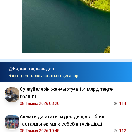
Ең көп оқылғандар
Қазір ең көп талқыланатын оқиғалар
Су жүйелерін жаңғыртуға 1,4 млрд теңге
бөлінді
08 Тамыз 2026 03:20
114
Алматыда атақты муралдың үсті бояп
тасталды әкімдік себебін түсіндірді
08 Тамыз 2026 10:48
112