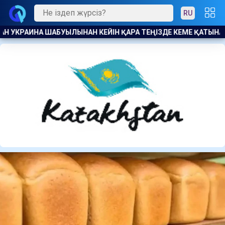
RU
 ҚАТЫНАСЫН ШЕКТЕДІ
ӘДІЛДІК ПЕН ЖАУАПКЕРШІЛІК ТАРА