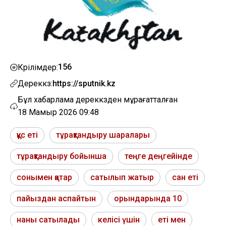
156
Көрілімдер:
Дереккөз:
https://sputnik.kz
Бұл хабарлама дереккөзден мұрағатталған
18 Мамыр 2026 09:48
құс еті
тұрақтандыру шаралары
тұрақтандыру бойынша
теңге деңгейінде
сонымен қатар
сатылып жатыр
сан еті
пайыздан аспайтын
орындарында 10
наны сатылады
келісі үшін
еті мен