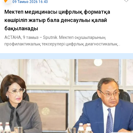
09 Тамыз 2026 16:43
Мектеп медицинасы цифрлық форматқа
көшіріліп жатыр бала денсаулығы қалай
бақыланады
АСТАНА, 9 тамыз – Sputnik. Мектеп оқушыларының
профилактикалық тексерулері цифрлық диагностикалық
жабдықтарды пайдалану