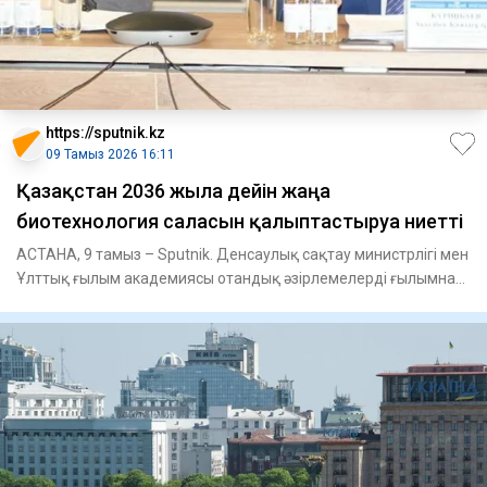
https://sputnik.kz
09 Тамыз 2026 16:11
Қазақстан 2036 жылға дейін жаңа
биотехнология саласын қалыптастыруға ниетті
АСТАНА, 9 тамыз – Sputnik. Денсаулық сақтау министрлігі мен
Ұлттық ғылым академиясы отандық әзірлемелерді ғылымнан
тәжір