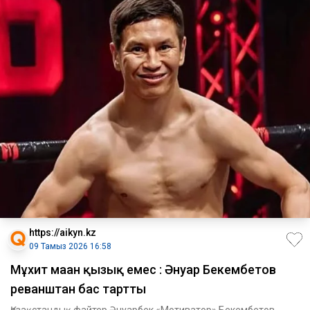
https://aikyn.kz
09 Тамыз 2026 16:58
Мұхит маған қызық емес : Әнуар Бекембетов
реванштан бас тартты