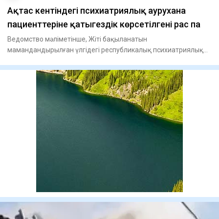
Ақтас кентіндегі психиатриялық аурухана
пациенттеріне қатыгездік көрсетілгені рас па
Ведомство мәліметінше, Жіті бақыланатын
мамандандырылған үлгідегі республикалық психиатриялық
ауруханада пациенттерге ф