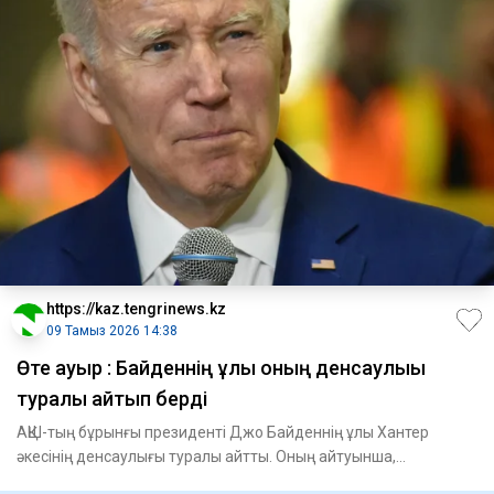
https://kaz.tengrinews.kz
09 Тамыз 2026 14:38
Өте ауыр : Байденнің ұлы оның денсаулығы
туралы айтып берді
АҚШ-тың бұрынғы президенті Джо Байденнің ұлы Хантер
әкесінің денсаулығы туралы айтты. Оның айтуынша,
саясаткердің аур