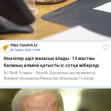
https://sputnik.kz
09 Тамыз 2026 14:49
Кінәлілер әділ жазасын алады : 13 жастағы
баланың өліміне қатысты іс сотқа жіберілді
АСТАНА, 9 тамыз – Sputnik. Денсаулық сақтау министрі
Ақмарал Әлназарова Маңғыстау облысында 13 жасар
баланың көз жұмуына