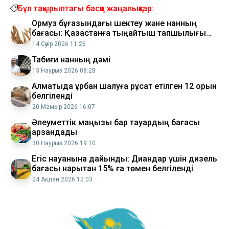
Бұл тақырыптағы басқа жаңалықтар:
Ормуз бұғазындағы шектеу және нанның
бағасы: Қазақстанға тыңайтқыш тапшылығы
туындай ма?
14 Сәуір 2026 11:26
Табиғи нанның дәмі
13 Наурыз 2026 08:28
Алматыда құрбан шалуға рұқсат етілген 12 орын
белгіленді
20 Мамыр 2026 16:07
Әлеуметтік маңызы бар тауардың бағасы
арзандады
30 Наурыз 2026 19:10
Егіс науқанына дайындық: Диқандар үшін дизель
бағасы нарықтан 15% ға төмен белгіленді
24 Ақпан 2026 12:03