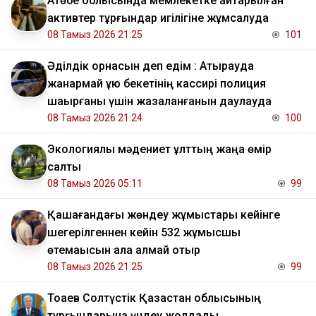
​Ақтөбе облысында мемлекетке қайтарылған
активтер тұрғындар игілігіне жұмсалуда
08 Тамыз 2026 21:25
101
Әділдік орнасын деп едім : Атырауда
жанармай құю бекетінің кассирі полиция
шақырғаны үшін жазаланғанын даулауда
08 Тамыз 2026 21:24
100
Экологиялық мәдениет ұлттың жаңа өмір
салты
08 Тамыз 2026 05:11
99
Қашағандағы жөндеу жұмыстары кейінге
шегерілгеннен кейін 532 жұмысшы
өтемақысын ала алмай отыр
08 Тамыз 2026 21:25
99
Тоқаев Солтүстік Қазақстан облысының
тұрғындарына үндеу жолдады