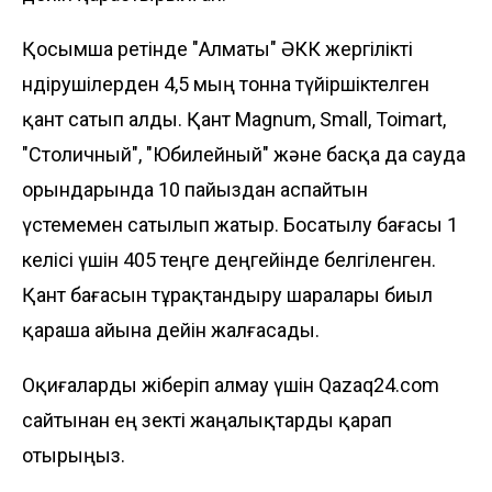
Қосымша ретінде "Алматы" ӘКК жергілікті
өндірушілерден 4,5 мың тонна түйіршіктелген
қант сатып алды. Қант Magnum, Small, Toimart,
"Столичный", "Юбилейный" және басқа да сауда
орындарында 10 пайыздан аспайтын
үстемемен сатылып жатыр. Босатылу бағасы 1
келісі үшін 405 теңге деңгейінде белгіленген.
Қант бағасын тұрақтандыру шаралары биыл
қараша айына дейін жалғасады.
Оқиғаларды жіберіп алмау үшін Qazaq24.com
сайтынан ең өзекті жаңалықтарды қарап
отырыңыз.