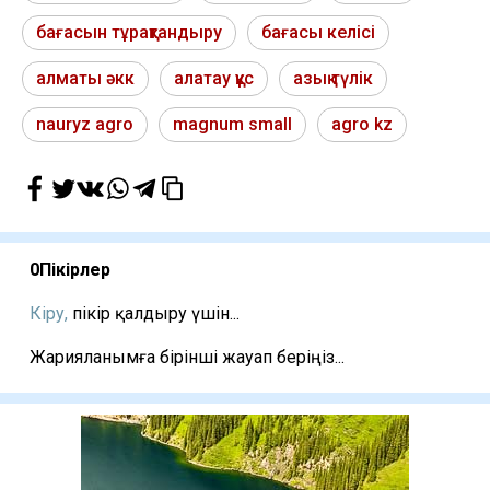
бағасын тұрақтандыру
бағасы келісі
алматы әкк
алатау құс
азық түлік
nauryz agro
magnum small
agro kz
0
Пікірлер
Кіру,
пікір қалдыру үшін...
Жарияланымға бірінші жауап беріңіз...