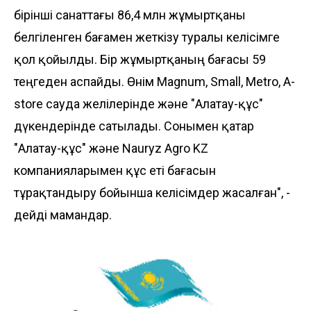
бірінші санаттағы 86,4 млн жұмыртқаны
белгіленген бағамен жеткізу туралы келісімге
қол қойылды. Бір жұмыртқаның бағасы 59
теңгеден аспайды. Өнім Magnum, Small, Metro, A-
store сауда желілерінде және "Алатау-құс"
дүкендерінде сатылады. Сонымен қатар
"Алатау-құс" және Nauryz Agro KZ
компанияларымен құс еті бағасын
тұрақтандыру бойынша келісімдер жасалған", -
дейді мамандар.