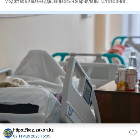
Моджтаба Хаменеидің видеосын жариялады. Ол бес айға
жуық у
https://kaz.zakon.kz
09 Тамыз 2026 15:35