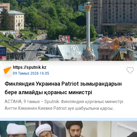
https://sputnik.kz
09 Тамыз 2026 16:05
Финляндия Украинаға Patriot зымырандарын
бере алмайды қорғаныс министрі
АСТАНА, 9 тамыз – Sputnik. Финляндия қорғаныс министрі
Антти Хяккянен Киевке Patriot әуе шабуылына қарсы
қорғаныс жүйеле