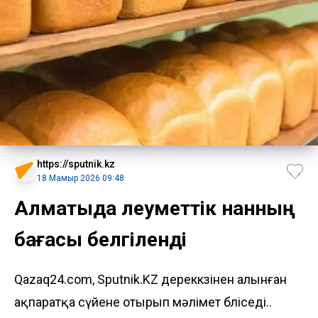
https://sputnik.kz
18 Мамыр 2026 09:48
Алматыда әлеуметтік нанның
бағасы белгіленді
Qazaq24.com, Sputnik.KZ дереккөзінен алынған
ақпаратқа сүйене отырып мәлімет бөліседі..