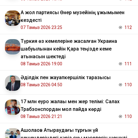
Ақ жол партиясы Өнер музейінің ұжымымен
кездесті
07 Тамыз 2026 23:25
112
Түркия өз кемелеріне жасалған Украина
шабуылынан кейін Қара теңізде кеме
қатынасын шектеді
08 Тамыз 2026 19:00
111
Әділдік пен жауапкершілік таразысы
08 Тамыз 2026 04:50
110
17 млн еуро жалақы мен жер телімі: Салах
Трабзонспордан мол пайда көрді
08 Тамыз 2026 21:21
110
​Ақшолақов Атыраудағы тұрғын үй
кешендеріндегі кәріз суы мәселесін шешуді