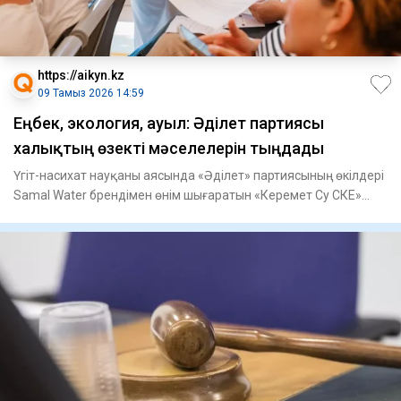
https://aikyn.kz
09 Тамыз 2026 14:59
Еңбек, экология, ауыл: Әділет партиясы
халықтың өзекті мәселелерін тыңдады
Үгіт-насихат науқаны аясында «Әділет» партиясының өкілдері
Samal Water брендімен өнім шығаратын «Керемет Су СКЕ»
ЖШС-н