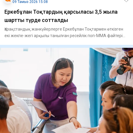
09 Тамыз 2026 15:08
Еркебұлан Тоқтардың қарсыласы 3,5 жылға
шартты түрде сотталды
Қазақстандық жанкүйерлерге Еркебұлан Тоқтармен өткізген
екі жекпе-жегі арқылы танылған ресейлік поп-ММА файтері
Фарид