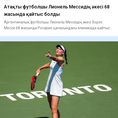
Атақты футболшы Лионель Мессидің әкесі 68
жасында қайтыс болды
Аргентиналық футболшы Лионель Мессидің әкесі Хорхе
Месси 68 жасында Росарио қаласындағы клиникада қайтыс
болды, – деп