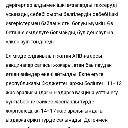
дәрігерлер алдымен ішкі ағзаларды тексеруді
ұсы­нады, себебі сыртқы белгілердің себебі ішкі
өзгерістермен байланысты болуы мүмкін. Өз
бетінше емделуге болмайды, бұл денсаулыққа
үлкен қауіп төндіреді.
Елімізде қолданылып жатқан АПВ-ға қарсы
вакциналар сапасы жоғары, қатаң бақылаудан
өткен өнімдер екені айтылды. Екпе егуге
республикалық бюджеттен қаржы бөлінген. 11–13
жас аралығындағы қыздарға вакцина ұлттық егу
күнтізбесіне сәйкес жоспарлы түрде
жүргізіледі, ал 14–17 жас аралығындағы
қыздарға ерікті түрде салынады. Дегенмен