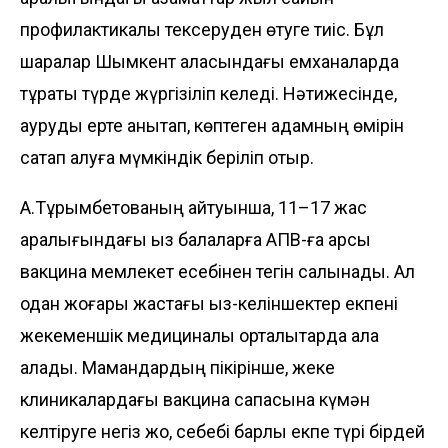
профилактикалық тексеруден өтуге тиіс. Бұл
шаралар Шымкент қаласындағы емханаларда
тұрақты түрде жүргізіліп келеді. Нәтижесінде,
ауруды ерте анықтап, көптеген адамның өмірін
сақтап қалуға мүмкіндік беріліп отыр.
А.Тұрымбетованың айтуынша, 11–17 жас
аралығындағы қыз балаларға АПВ-ға қарсы
вакцина мемлекет есебінен тегін салынады. Ал
одан жоғары жастағы қыз-келіншектер екпені
жекеменшік медициналық орталықтарда ала
алады. Мамандардың пікірінше, жеке
клиникалардағы вакцина сапасына күмән
келтіруге негіз жоқ, себебі барлық екпе түрі бірдей