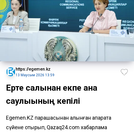
https://egemen.kz
13 Маусым 2026 13:59
Ерте салынған екпе ана
саулығының кепілі
Egemen.KZ парақшасынан алынған ақпаратқа
сүйене отырып, Qazaq24.com хабарлама