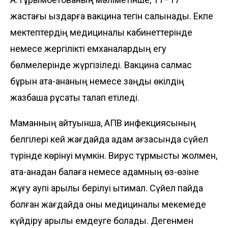
жастағы қыздарға вакцина тегін салынады. Екпе
мектептердің медициналық кабинеттерінде
немесе жергілікті емханалардың егу
бөлмелерінде жүр­гізіледі. Вакцина салмас
бұрын ата-ананың немесе заңды өкілдің
жазбаша рұқсаты талап етіледі.
Маманның айтуынша, АПВ инфек­циясының
белгілері кей жағдайда адам ағзасында сүйел
түрінде көрінуі мүмкін. Вирус тұрмыстық жолмен,
ата-анадан балаға немесе адамның өз-өзіне
жұғу қаупі арқылы берілуі ықтимал. Сүйел пайда
болған жағдайда оны меди­циналық мекемеде
күйдіру арқылы емдеуге болады. Дегенмен