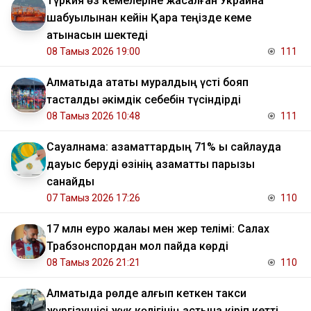
Түркия өз кемелеріне жасалған Украина
шабуылынан кейін Қара теңізде кеме
қатынасын шектеді
08 Тамыз 2026 19:00
111
Алматыда атақты муралдың үсті бояп
тасталды әкімдік себебін түсіндірді
08 Тамыз 2026 10:48
111
Сауалнама: азаматтардың 71% ы сайлауда
дауыс беруді өзінің азаматтық парызы
санайды
07 Тамыз 2026 17:26
110
17 млн еуро жалақы мен жер телімі: Салах
Трабзонспордан мол пайда көрді
08 Тамыз 2026 21:21
110
Алматыда рөлде қалғып кеткен такси
жүргізушісі жүк көлігінің астына кіріп кетті