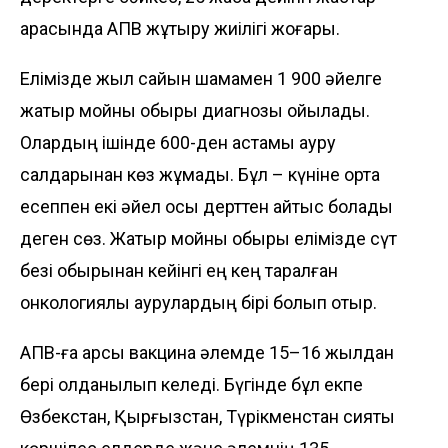
арасында АПВ жұқтыру жиілігі жоғары.
Елімізде жыл сайын шамамен 1 900 әйелге
жатыр мойны обыры диагнозы қойылады.
Олардың ішінде 600-ден астамы ауру
салдарынан көз жұмады. Бұл – күніне орта
есеппен екі әйел осы дерттен қайтыс болады
деген сөз. Жатыр мойны обыры елімізде сүт
безі обырынан кейінгі ең кең таралған
онкологиялық аурулардың бірі болып отыр.
АПВ-ға қарсы вакцина әлемде 15–16 жылдан
бері қолданылып келеді. Бүгінде бұл екпе
Өзбекстан, Қырғызстан, Түрікменстан сияқты