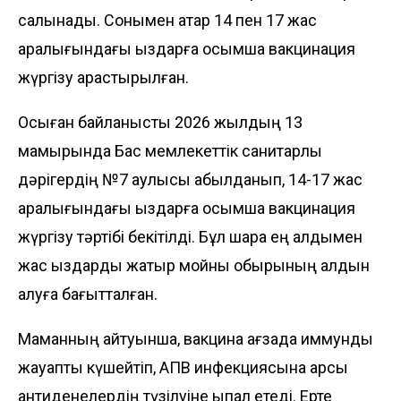
салынады. Сонымен қатар 14 пен 17 жас
аралығындағы қыздарға қосымша вакцинация
жүргізу қарастырылған.
Осыған байланысты 2026 жылдың 13
мамырында Бас мемлекеттік санитарлық
дәрігердің №7 қаулысы қабылданып, 14-17 жас
аралығындағы қыздарға қосымша вакцинация
жүргізу тәртібі бекітілді. Бұл шара ең алдымен
жас қыздарды жатыр мойны обырының алдын
алуға бағытталған.
Маманның айтуынша, вакцина ағзада иммундық
жауапты күшейтіп, АПВ инфекциясына қарсы
антиденелердің түзілуіне ықпал етеді. Ерте