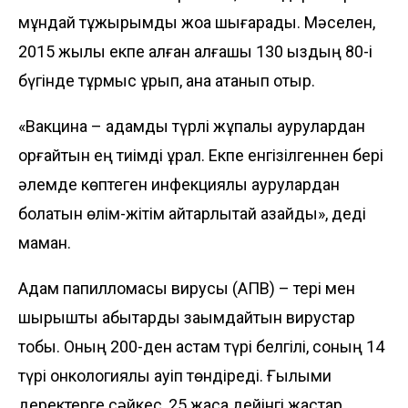
мұндай тұжырымды жоққа шығарады. Мәселен,
2015 жылы екпе алған алғашқы 130 қыздың 80-і
бүгінде тұрмыс құрып, ана атанып отыр.
«Вакцина – адамды түрлі жұқпалы аурулардан
қорғайтын ең тиімді құрал. Екпе енгізілгеннен бері
әлемде көптеген инфекциялық аурулардан
болатын өлім-жітім айтарлықтай азайды», деді
маман.
Адам папилломасы вирусы (АПВ) – тері мен
шырышты қабықтарды зақымдайтын вирустар
тобы. Оның 200-ден астам түрі белгілі, соның 14
түрі онкологиялық қауіп төндіреді. Ғылыми
деректерге сәйкес, 25 жасқа дейінгі жас­тар