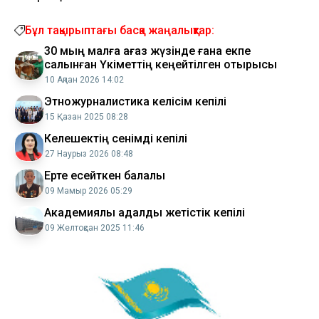
Бұл тақырыптағы басқа жаңалықтар:
30 мың малға қағаз жүзінде ғана екпе
салынған Үкіметтің кеңейтілген отырысы
10 Ақпан 2026 14:02
Этножурналистика келісім кепілі
15 Қазан 2025 08:28
Келешектің сенімді кепілі
27 Наурыз 2026 08:48
Ерте есейткен балалық
09 Мамыр 2026 05:29
Академиялық адалдық жетістік кепілі
09 Желтоқсан 2025 11:46