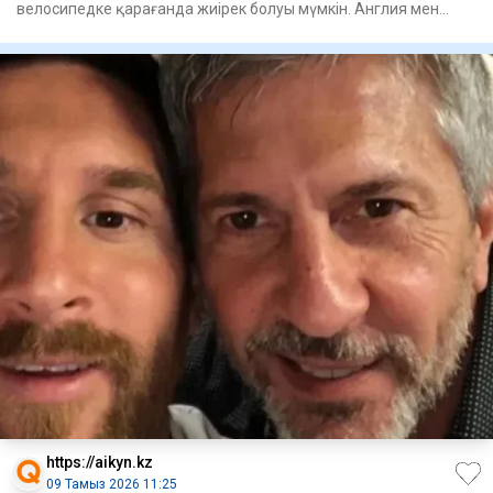
велосипедке қарағанда жиірек болуы мүмкін. Англия мен
Уэльсте
https://aikyn.kz
09 Тамыз 2026 11:25