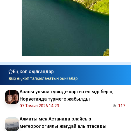
Ең көп оқылғандар
Қазір ең көп талқыланатын оқиғалар
Анасы ұлына түсінде көрген есімді беріп,
Норвегияда түрмеге жабылды
07 Тамыз 2026 14:23
117
Алматы мен Астанада қолайсыз
метеорологиялық жағдай қалыптасады