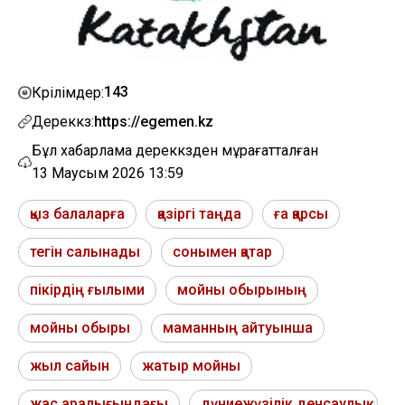
143
Көрілімдер:
Дереккөз:
https://egemen.kz
Бұл хабарлама дереккөзден мұрағатталған
13 Маусым 2026 13:59
қыз балаларға
қазіргі таңда
ға қарсы
тегін салынады
сонымен қатар
пікірдің ғылыми
мойны обырының
мойны обыры
маманның айтуынша
жыл сайын
жатыр мойны
жас аралығындағы
дүниежүзілік денсаулық