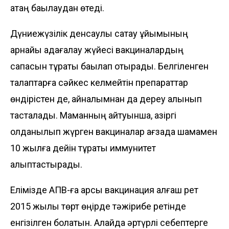
қатаң бақылаудан өтеді.
Дүниежүзілік денсаулық сақтау ұйымының
арнайы қадағалау жүйесі вакциналардың
сапасын тұрақты бақы­лап отырады. Белгіленген
талаптарға сәйкес келмейтін препараттар
өндірістен де, айналымнан да дереу алынып
тас­талады. Маманның айтуынша, қазіргі
қолданылып жүрген вакциналар ағзада шамамен
10 жылға дейін тұрақты иммунитет
қалыптастырады.
Елімізде АПВ-ға қарсы вакцинация алғаш рет
2015 жылы төрт өңірде тәжірибе ретінде
енгізілген болатын. Алайда әртүрлі себептерге