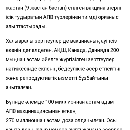
жастан (9 жастан бастап) егілген вакцина қатерлі
ісік тудыратын АПВ түрлерінен тиімді қорғаныс
қалыптастырады.
Халықаралық зерттеулер де вакци­наның қауіпсіз
екенін дәлелдеген. АҚШ, Канада, Данияда 200
мыңнан астам әйелге жүргізілген зерттеулер
нәтижесінде екпенің бедеулікке әсер етпейтіні
және репродуктивтік қызметті бұзбайтыны
анықталған.
Бүгінде әлемде 100 миллионнан астам адам
АПВ вакцинациясынан өткен,
270 миллионнан астам доза қолданыл­ған. Осы
уақытқа дейін ауыр немесе қауіпті жанама әсерлер