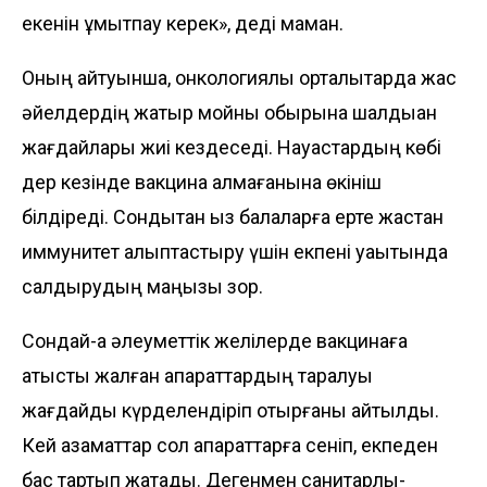
екенін ұмытпау керек», деді маман.
Оның айтуынша, онкологиялық орталықтарда жас
әйелдердің жатыр мойны обырына шалдыққан
жағдайлары жиі кездеседі. Науқастардың көбі
дер кезінде вакцина алмағанына өкініш
білдіреді. Сондықтан қыз балаларға ерте жастан
иммунитет қалыптастыру үшін екпені уақытында
салдырудың маңызы зор.
Сондай-ақ әлеуметтік желілерде вакцинаға
қатысты жалған ақпарат­тардың таралуы
жағдайды күрделендіріп отырғаны айтылды.
Кей азаматтар сол ақпараттарға сеніп, екпеден
бас тартып жатады. Дегенмен санитарлық-