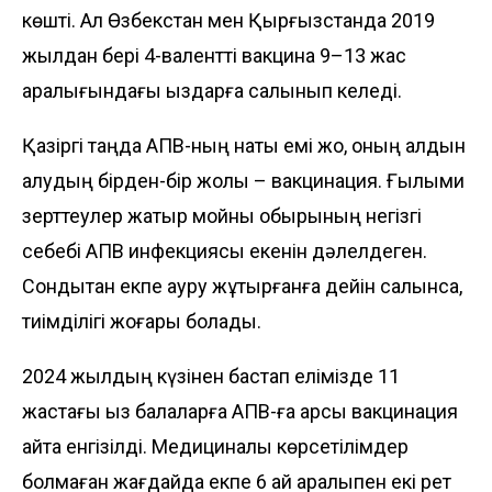
көшті. Ал Өзбекстан мен Қырғызстанда 2019
жылдан бері 4-валентті вакцина 9–13 жас
аралығындағы қыздарға салынып келеді.
Қазіргі таңда АПВ-ның нақты емі жоқ, оның алдын
алудың бірден-бір жолы – вакцинация. Ғылыми
зерттеулер жатыр мойны обырының негізгі
себебі АПВ инфекциясы екенін дәлелдеген.
Сондықтан екпе ауру жұқтырғанға дейін салынса,
тиімділігі жоғары болады.
2024 жылдың күзінен бастап еліміз­де 11
жастағы қыз балаларға АПВ-ға қарсы вакцинация
қайта енгізілді. Медициналық көрсетілімдер
болмаған жағдайда екпе 6 ай аралықпен екі рет