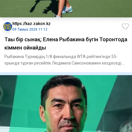
https://kaz.zakon.kz
09 Тамыз 2026 11:12
Тағы бір сынақ: Елена Рыбакина бүгін Торонтода
кіммен ойнайды
Рыбакина Турнирдің 1/8 финалында WTA рейтингінде 55-
орында тұрған ресейлік Людмила Самсоновамен кездеседі.
Теннисшілер