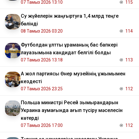
07 Тамыз 2026 13:10
115
Су жүйелерін жаңғыртуға 1,4 млрд теңге
бөлінді
08 Тамыз 2026 03:20
114
Футболдан ұлттық құраманың бас бапкері
лауазымына кандидат белгілі болды
07 Тамыз 2026 13:18
113
Ақ жол партиясы Өнер музейінің ұжымымен
кездесті
07 Тамыз 2026 23:25
112
Польша министрі Ресей зымырандарын
Украина аумағында қағып түсіру мәселесін
көтерді
07 Тамыз 2026 17:00
112