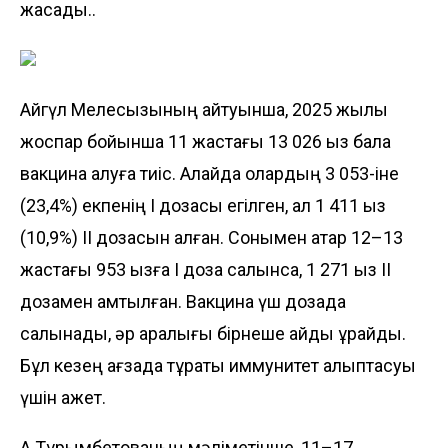
жасады..
Айгүл Мелесқызының айтуынша, 2025 жылы
жоспар бойынша 11 жастағы 13 026 қыз бала
вакцина алуға тиіс. Алайда олардың 3 053-іне
(23,4%) екпенің І дозасы егілген, ал 1 411 қыз
(10,9%) ІІ дозасын алған. Сонымен қатар 12–13
жастағы 953 қызға І доза салынса, 1 271 қыз ІІ
дозамен қамтылған. Вакцина үш дозада
салынады, әр аралығы бірнеше айды құрайды.
Бұл кезең ағзада тұрақты иммунитет қалыптасуы
үшін қажет.
А.Тұрымбетованың мәліметінше, 11–17