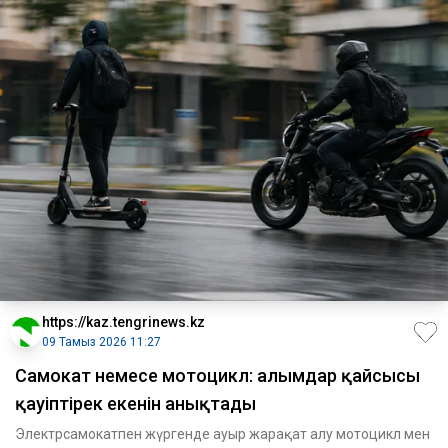
https://kaz.tengrinews.kz
09 Тамыз 2026 11:27
Самокат немесе мотоцикл: ғалымдар қайсысы
қауіптірек екенін анықтады
Электрсамокатпен жүргенде ауыр жарақат алу мотоцикл мен