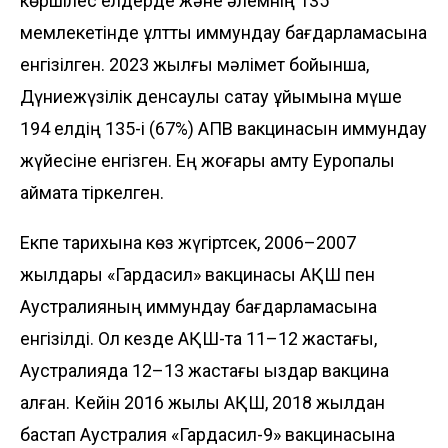
көршілес елдерде және әлемнің 135
мемлекетінде ұлттық иммундау бағдарламасына
енгі­зілген. 2023 жылғы мәлімет бойынша,
Дүниежүзілік денсаулық сақтау ұйымына мүше
194 елдің 135-і (67%) АПВ вакцинасын иммундау
жүйесіне енгізген. Ең жоғары қамту Еуропалық
аймақта тіркелген.
Екпе тарихына көз жүгіртсек, 2006–2007
жылдары «Гардасил» вакцинасы АҚШ пен
Аустралияның иммундау бағ­дар­ламасына
енгізілді. Ол кезде АҚШ-та 11–12 жастағы,
Аустралияда 12–13 жас­тағы қыздар вакцина
алған. Кейін 2016 жылы АҚШ, 2018 жылдан
бастап Аустра­лия «Гардасил-9» вакцинасына