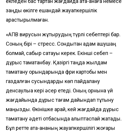
екпеден бас тартқан жағдайда ата-анаға немесе
заңды өкілге ешқандай жауапкершілік
қарастырылмаған.
«АПВ вирусын жұқтырудың түрлі себептері бар.
Соның бірі – стресс. Сондықтан адам ашушаң
болмай, сабыр сақтауы керек. Екінші себеп –
дұрыс тамақтанбау. Қазіргі таңда жылдам
тамақтану орындарында фри картобы мен
газдалған сусындарды көп пайдалану
денсаулыққа кері әсер етеді. Оның орнына үй
жағдайында дұрыс тағам да­йындап тұтыну
маңызды. Өкінішке қарай, кей жағдайда дұрыс
тамақтану әдеті отбасында қалыптаспай жатады.
Бұл ретте ата-ананың жауапкершілігі жоғары