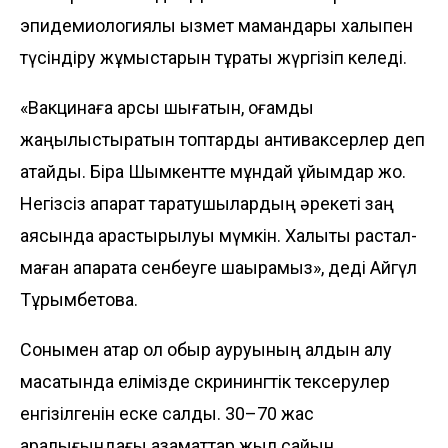
эпидемиологиялық қызмет мамандары халықпен
түсіндіру жұмыстарын тұрақты жүргізіп келеді.
«Вакцинаға қарсы шығатын, қоғамды
жаңылыстыратын топтарды антиваксерлер деп
атайды. Бірақ Шымкентте мұндай ұйымдар жоқ.
Негізсіз ақпарат таратушылардың әрекеті заң
аясында қарастырылуы мүмкін. Халықты растал­
маған ақпаратқа сенбеуге шақырамыз», деді Айгүл
Тұрымбетова.
Сонымен қатар ол обыр ауруының алдын алу
мақсатында елімізде скринингтік тексерулер
енгізілгенін еске салды. 30–70 жас
аралығындағы азаматтар жыл сайын