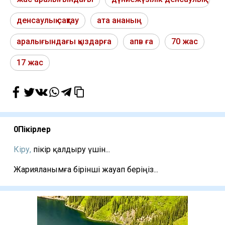
денсаулық сақтау
ата ананың
аралығындағы қыздарға
апв ға
70 жас
17 жас
0
Пікірлер
Кіру,
пікір қалдыру үшін...
Жарияланымға бірінші жауап беріңіз...