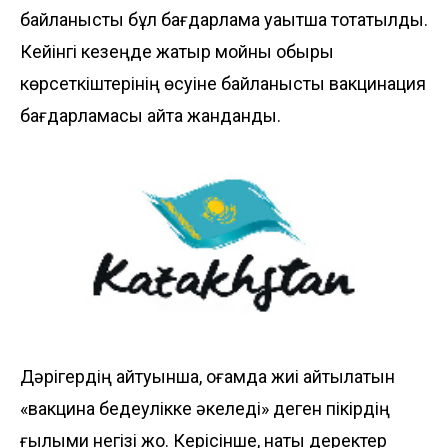
байланысты бұл бағдарлама уақытша тоқтатылды.
Кейінгі кезеңде жатыр мойны обыры
көрсеткіштерінің өсуіне байланысты вакцинация
бағдарламасы қайта жанданды.
Дәрігердің айтуынша, қоғамда жиі айтылатын
«вакцина бедеулікке әкеледі» деген пікірдің
ғылыми негізі жоқ. Керісінше, нақты деректер