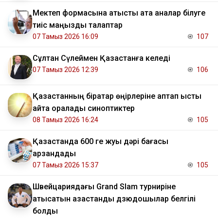
Мектеп формасына қатысты ата аналар білуге
тиіс маңызды талаптар
07 Тамыз 2026 16:09
107
Сұлтан Сүлеймен Қазақстанға келеді
07 Тамыз 2026 12:39
106
Қазақстанның бірқатар өңірлеріне аптап ыстық
қайта оралады синоптиктер
08 Тамыз 2026 16:24
105
Қазақстанда 600 ге жуық дәрі бағасы
арзандады
07 Тамыз 2026 15:37
105
Швейцариядағы Grand Slam турниріне
қатысатын қазақстандық дзюдошылар белгілі
болды