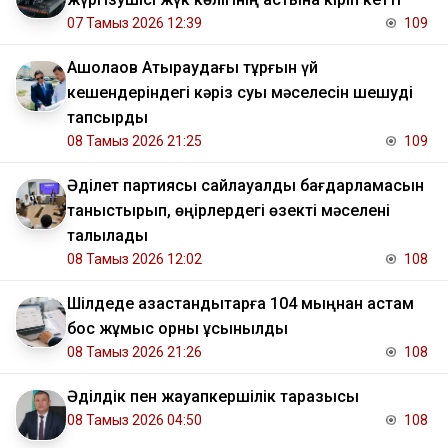
07 Тамыз 2026 12:39
109
​Ақшолақов Атыраудағы тұрғын үй
кешендеріндегі кәріз суы мәселесін шешуді
тапсырды
08 Тамыз 2026 21:25
109
Әділет партиясы сайлауалды бағдарламасын
таныстырып, өңірлердегі өзекті мәселені
талқылады
08 Тамыз 2026 12:02
108
​Шілдеде қазақстандықтарға 104 мыңнан астам
бос жұмыс орны ұсынылды
08 Тамыз 2026 21:26
108
Әділдік пен жауапкершілік таразысы
08 Тамыз 2026 04:50
108