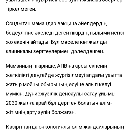
тіркелмеген.
Сондықтан мамандар вакцина әйел­дердің
бедеулігіне әкеледі деген пікірдің ғылыми негізі
жоқ екенін айтады. Бұл мәселе көпжылдық
клиникалық зерттеу­лермен дәлелденген.
Маманның пікірінше, АПВ-ға қарсы екпенің
жеткілікті деңгейде жүргізілмеуі алдағы уақытта
жатыр мойны обырының өсуіне алып келуі
мүмкін. Дүниежүзілік денсаулық сақтау ұйымы
2030 жылға қарай бұл дерттен болатын өлім-
жітімнің арту қаупін болжаған.
Қазіргі таңда онкологиялық өлім жағдайларының