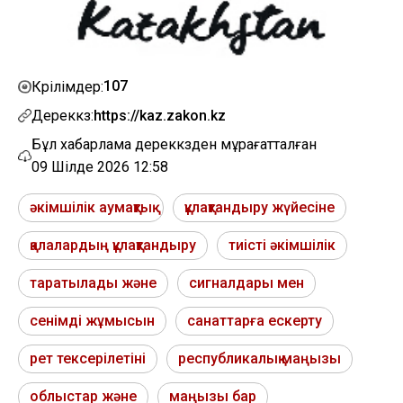
107
Көрілімдер:
Дереккөз:
https://kaz.zakon.kz
Бұл хабарлама дереккөзден мұрағатталған
09 Шілде 2026 12:58
әкімшілік аумақтық
құлақтандыру жүйесіне
қалалардың құлақтандыру
тиісті әкімшілік
таратылады және
сигналдары мен
сенімді жұмысын
санаттарға ескерту
рет тексерілетіні
республикалық маңызы
облыстар және
маңызы бар