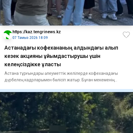
https://kaz.tengrinews.kz
07 Тамыз 2026 18:09
Астанадағы кофехананың алдындағы алып
кезек акцияны ұйымдастырушы үшін
келеңсіздікке ұласты
Астана тұрғындары әлеуметтік желілерде кофеханадағы
дүрбелең кадрларымен бөлісіп жатыр. Бұған мекеменің
қазақстандық