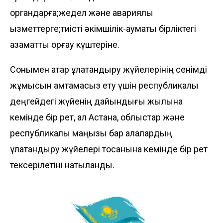
органдарға;жедел және авариялық
қызметтерге;тиісті әкімшілік-аумақтық бірліктегі
азаматтық қорғау күштеріне.
Сонымен қатар құлақтандыру жүйелерінің сенімді
жұмысын қамтамасыз ету үшін республикалық
деңгейдегі жүйенің дайындығы жылына
кемінде бір рет, ал Астана, облыстар және
республикалық маңызы бар қалалардың
құлақтандыру жүйелері тоқсанына кемінде бір рет
тексерілетіні нақтыланды.