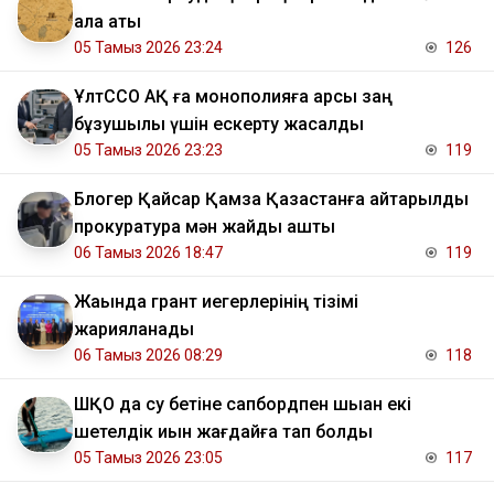
қала аты
05 Тамыз 2026 23:24
126
ҰлтССО АҚ ға монополияға қарсы заң
бұзушылық үшін ескерту жасалды
05 Тамыз 2026 23:23
119
Блогер Қайсар Қамза Қазақстанға қайтарылды
прокуратура мән жайды ашты
06 Тамыз 2026 18:47
119
Жақында грант иегерлерінің тізімі
жарияланады
06 Тамыз 2026 08:29
118
ШҚО да су бетіне сапбордпен шыққан екі
шетелдік қиын жағдайға тап болды
05 Тамыз 2026 23:05
117