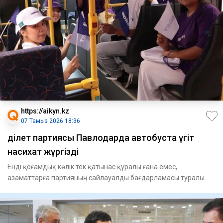
https://aikyn.kz
07 Тамыз 2026 18:36
Әділет партиясы Павлодарда автобуста үгіт
насихат жүргізді
Енді қоғамдық көлік тек қатынас құралы ғана емес,
азаматтарға партияның сайлауалды бағдарламасы туралы
ақпарат беріп,