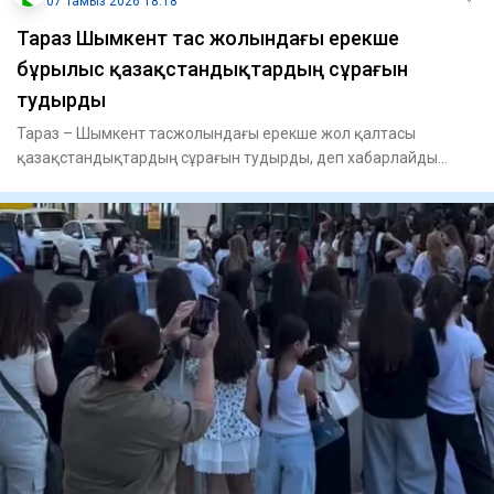
07 Тамыз 2026 18:18
Тараз Шымкент тас жолындағы ерекше
бұрылыс қазақстандықтардың сұрағын
тудырды
Тараз – Шымкент тасжолындағы ерекше жол қалтасы
қазақстандықтардың сұрағын тудырды, деп хабарлайды
Tengri Auto. Же