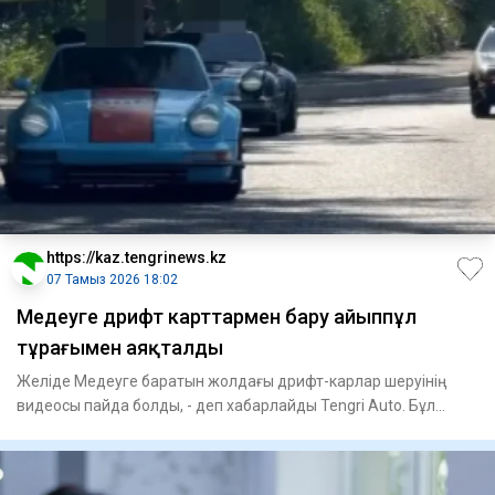
https://kaz.tengrinews.kz
07 Тамыз 2026 18:02
Медеуге дрифт карттармен бару айыппұл
тұрағымен аяқталды
Желіде Медеуге баратын жолдағы дрифт-карлар шеруінің
видеосы пайда болды, - деп хабарлайды Tengri Auto. Бұл
видеоғ