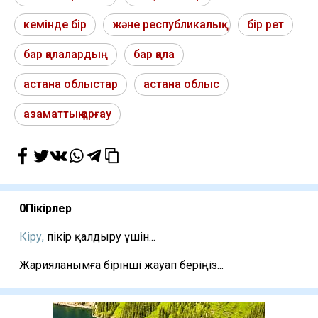
кемінде бір
және республикалық
бір рет
бар қалалардың
бар қала
астана облыстар
астана облыс
азаматтық қорғау
0
Пікірлер
Кіру,
пікір қалдыру үшін...
Жарияланымға бірінші жауап беріңіз...