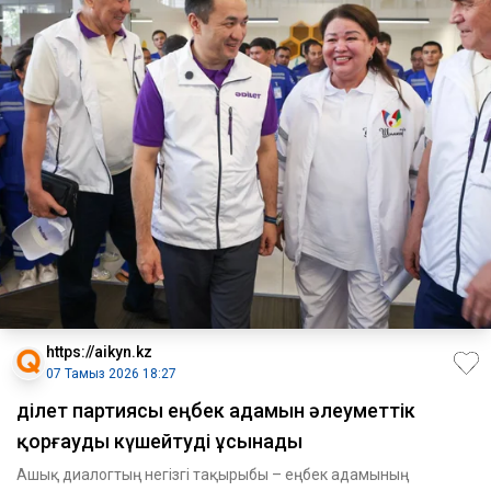
https://aikyn.kz
07 Тамыз 2026 18:27
Әділет партиясы еңбек адамын әлеуметтік
қорғауды күшейтуді ұсынады
Ашық диалогтың негізгі тақырыбы – еңбек адамының