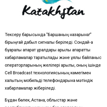
Тексеру барысында "Баршаның назарына!"
бірыңғай дабыл сигналы беріледі. Сондай-ақ
бұқаралық ақпарат құралдары арқылы ақпараттық
хабарламалар таратылады және ұялы байланыс
операторларының желілері арқылы, оның ішінде
Cell Broadcast технологиясының көмегімен
халықтың мобильді телефондарына мәтіндік
хабарламалар жіберіледі.
Бұдан бөлек, Астана, облыстар және