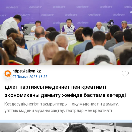
https://aikyn.kz
07 Тамыз 2026 16:38
Әділет партиясы мәдениет пен креативті
экономиканы дамыту жөнінде бастама көтерді
Кездесудің негізгі тақырыптары – оқу мәдениетін дамыту,
ұлттық мәдени мұраны сақтау, театрлар мен креативті
индустриял