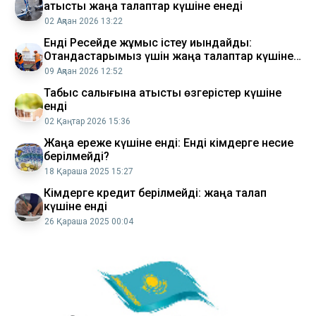
қатысты жаңа талаптар күшіне енеді
02 Ақпан 2026 13:22
Енді Ресейде жұмыс істеу қиындайды:
Отандастарымыз үшін жаңа талаптар күшіне
енбек
09 Ақпан 2026 12:52
Табыс салығына қатысты өзгерістер күшіне
енді
02 Қаңтар 2026 15:36
Жаңа ереже күшіне енді: Енді кімдерге несие
берілмейді?
18 Қараша 2025 15:27
Кімдерге кредит берілмейді: жаңа талап
күшіне енді
26 Қараша 2025 00:04