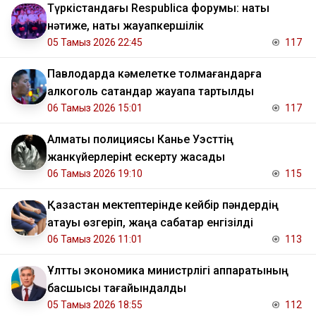
Түркістандағы Respublica форумы: нақты
нәтиже, нақты жауапкершілік
05 Тамыз 2026 22:45
117
Павлодарда кәмелетке толмағандарға
алкоголь сатқандар жауапқа тартылды
06 Тамыз 2026 15:01
117
Алматы полициясы Канье Уэсттің
жанкүйерлерінt ескерту жасады
06 Тамыз 2026 19:10
115
Қазақстан мектептерінде кейбір пәндердің
атауы өзгеріп, жаңа сабақтар енгізілді
06 Тамыз 2026 11:01
113
Ұлттық экономика министрлігі аппаратының
басшысы тағайындалды
05 Тамыз 2026 18:55
112