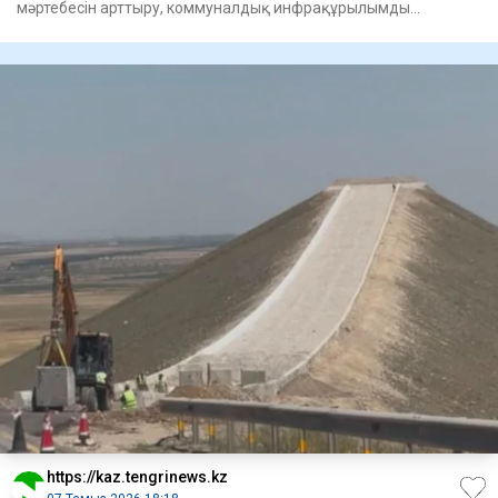
мәртебесін арттыру, коммуналдық инфрақұрылымды
жаңғырту, «Таза Қазақс
https://kaz.tengrinews.kz