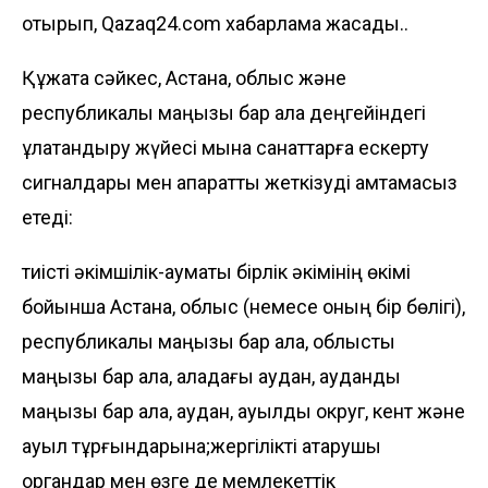
отырып, Qazaq24.com хабарлама жасады..
Құжатқа сәйкес, Астана, облыс және
республикалық маңызы бар қала деңгейіндегі
құлақтандыру жүйесі мына санаттарға ескерту
сигналдары мен ақпаратты жеткізуді қамтамасыз
етеді:
тиісті әкімшілік-аумақтық бірлік әкімінің өкімі
бойынша Астана, облыс (немесе оның бір бөлігі),
республикалық маңызы бар қала, облыстық
маңызы бар қала, қаладағы аудан, аудандық
маңызы бар қала, аудан, ауылдық округ, кент және
ауыл тұрғындарына;жергілікті атқарушы
органдар мен өзге де мемлекеттік