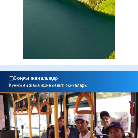
Соңғы жаңалықтар
Күннің ең жаңа және өзекті оқиғалары