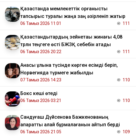
Қазақстанда мемлекеттік қорғаныстық
тапсырыс туралы жаңа заң әзірленіп жатыр
06 Тамыз 2026 11:01
111
Қазақстандықтардың зейнетақы жинағы 4,08
трлн теңгеге өсті БЖЗҚ себебін атады
06 Тамыз 2026 20:22
111
Анасы ұлына түсінде көрген есімді беріп,
Норвегияда түрмеге жабылды
07 Тамыз 2026 14:23
110
Бокс кеші өтеді
06 Тамыз 2026 03:21
110
Сандуғаш Дүйсенова Бажкенованың
ақпаратты қалай бұрмалағанын айтып берді
06 Тамыз 2026 21:05
109