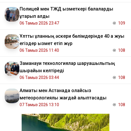
Полицей мен ТЖД қызметкері балаларды
құтқарып қалды
06 Тамыз 2026 23:47
109
Ұлттық ұланның әскери бөлімдерінде 40 қа жуық
егіздер қызмет етіп жүр
06 Тамыз 2026 11:40
108
Заманауи технологиялар шаруашылықтың
шырайын келтіреді
06 Тамыз 2026 03:44
108
Алматы мен Астанада қолайсыз
метеорологиялық жағдай қалыптасады
07 Тамыз 2026 13:10
108