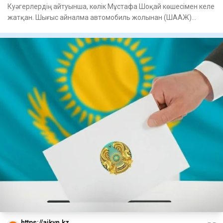
Куәгерлердің айтуынша, көлік Мұстафа Шоқай көшесімен келе
жатқан. Шығыс айналма автомобиль жолынан (ШААЖ)
шамамен 100 м
https://aikyn.kz