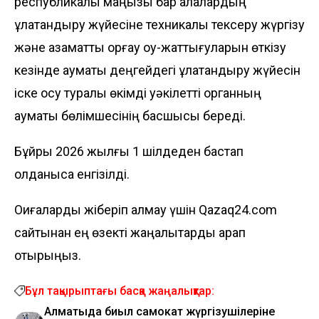
республикалық маңызы бар қалалардың
құлақтандыру жүйесіне техникалық тексеру жүргізу
және азаматтық қорғау оқу-жаттығуларын өткізу
кезінде аумақтық деңгейдегі құлақтандыру жүйесін
іске қосу туралы өкімді уәкілетті органның
аумақтық бөлімшесінің басшысы береді.
Бұйрық 2026 жылғы 1 шілдеден бастап
қолданысқа енгізілді.
Оқиғаларды жіберіп алмау үшін Qazaq24.com
сайтынан ең өзекті жаңалықтарды қарап
отырыңыз.
Бұл тақырыптағы басқа жаңалықтар:
Алматыда биыл самокат жүргізушілеріне