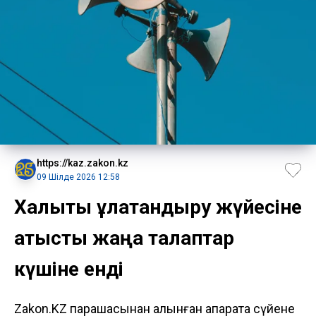
https://kaz.zakon.kz
09 Шілде 2026 12:58
Халықты құлақтандыру жүйесіне
қатысты жаңа талаптар
күшіне енді
Zakon.KZ парақшасынан алынған ақпаратқа сүйене