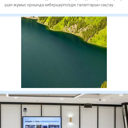
үшін жұмыс орнында киберқауіпсіздік талаптарын сақтау
бойынш