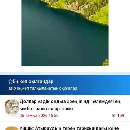
Ең көп оқылғандар
Қазір ең көп талқыланатын оқиғалар
Доллар үздік ондыққа әрең ілінді: Әлемдегі ең
қымбат валюталар тізімі
06 Тамыз 2026 16:56
159
Үйшік: Атыраудың терең тарихындағы көне