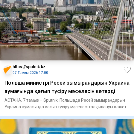
https://sputnik.kz
07 Тамыз 2026 17:00
Польша министрі Ресей зымырандарын Украина
аумағында қағып түсіру мәселесін көтерді
АСТАНА, 7 тамыз – Sputnik. Польшада Ресей зымырандарын
Украина аумағында қағып түсіру мәселесі талқылануы қажет,
деп мәл