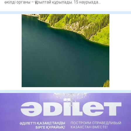
өкілді органы – Құрылтай құрылады. 15 наурызда
республикалық