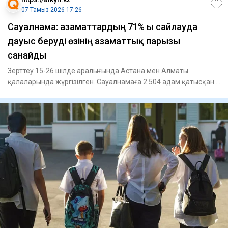
07 Тамыз 2026 17:26
Сауалнама: азаматтардың 71% ы сайлауда
дауыс беруді өзінің азаматтық парызы
санайды
Зерттеу 15-26 шілде аралығында Астана мен Алматы
қалаларында жүргізілген. Сауалнамаға 2 504 адам қатысқан.
Зерттеу бар