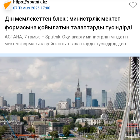
https://sputnik.kz
07 Тамыз 2026 17:00
Дін мемлекеттен бөлек : министрлік мектеп
формасына қойылатын талаптарды түсіндірді
АСТАНА, 7 тамыз – Sputnik. Оқу-ағарту министрлігі міндетті
мектеп формасына қойылатын талаптарды түсіндірді, деп
хабарла