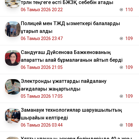
трлн теңгеге өсті БЖЗҚ себебін атады
06 Тамыз 2026 20:22
110
Полицей мен ТЖД қызметкері балаларды
құтқарып қалды
06 Тамыз 2026 23:47
109
Сандуғаш Дүйсенова Бажкенованың
ақпаратты қалай бұрмалағанын айтып берді
06 Тамыз 2026 21:05
109
Электрондық құжаттарды пайдалану
қағидалары жаңартылды
05 Тамыз 2026 17:05
109
Заманауи технологиялар шаруашылықтың
шырайын келтіреді
06 Тамыз 2026 03:44
108
Ұлттық ұланның әскери бөлімдерінде 40 қа жуық