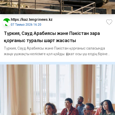
https://kaz.tengrinews.kz
07 Тамыз 2026 16:20
Түркия, Сауд Арабиясы және Пәкістан өзара
қорғаныс туралы шарт жасасты
Түркия, Сауд Арабиясы және Пәкістан қорғаныс саласында
жаңа үшжақты келісімге қол қойды. Құжат осы үш елдің біріне
қа