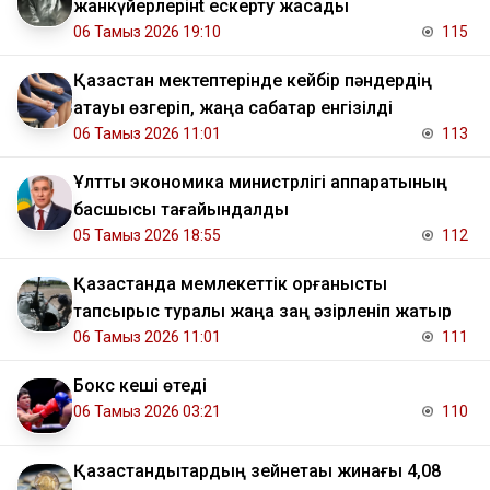
жанкүйерлерінt ескерту жасады
06 Тамыз 2026 19:10
115
Қазақстан мектептерінде кейбір пәндердің
атауы өзгеріп, жаңа сабақтар енгізілді
06 Тамыз 2026 11:01
113
Ұлттық экономика министрлігі аппаратының
басшысы тағайындалды
05 Тамыз 2026 18:55
112
Қазақстанда мемлекеттік қорғаныстық
тапсырыс туралы жаңа заң әзірленіп жатыр
06 Тамыз 2026 11:01
111
Бокс кеші өтеді
06 Тамыз 2026 03:21
110
Қазақстандықтардың зейнетақы жинағы 4,08