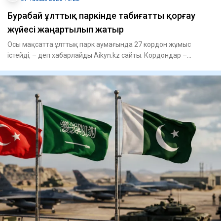
Бурабай ұлттық паркінде табиғатты қорғау
жүйесі жаңартылып жатыр
Осы мақсатта ұлттық парк аумағында 27 кордон жұмыс
істейді, – деп хабарлайды Aikyn.kz сайты. Кордондар –
мемлекеттік и