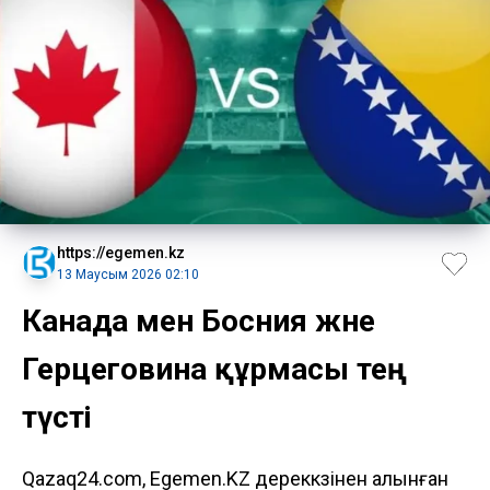
https://egemen.kz
13 Маусым 2026 02:10
Канада мен Босния және
Герцеговина құрмасы тең
түсті
Qazaq24.com, Egemen.KZ дереккөзінен алынған