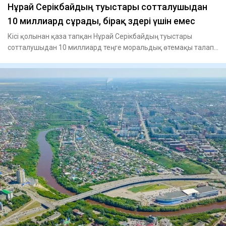
Нұрай Серікбайдың туыстары сотталушыдан
10 миллиард сұрады, бірақ өздері үшін емес
Кісі қолынан қаза тапқан Нұрай Серікбайдың туыстары
сотталушыдан 10 миллиард теңге моральдық өтемақы талап
етті, - де