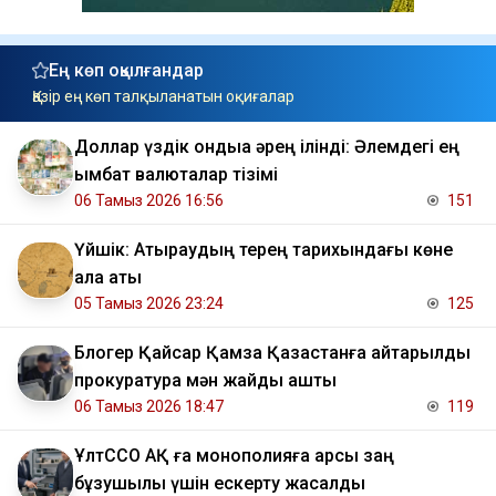
Ең көп оқылғандар
Қазір ең көп талқыланатын оқиғалар
Доллар үздік ондыққа әрең ілінді: Әлемдегі ең
қымбат валюталар тізімі
06 Тамыз 2026 16:56
151
Үйшік: Атыраудың терең тарихындағы көне
қала аты
05 Тамыз 2026 23:24
125
Блогер Қайсар Қамза Қазақстанға қайтарылды
прокуратура мән жайды ашты
06 Тамыз 2026 18:47
119
ҰлтССО АҚ ға монополияға қарсы заң
бұзушылық үшін ескерту жасалды