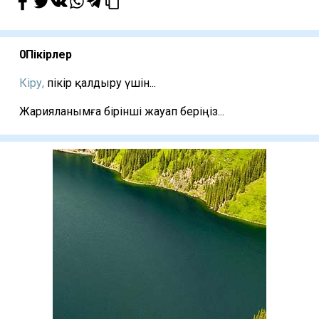
0
Пікірлер
Кіру,
пікір қалдыру үшін...
Жарияланымға бірінші жауап беріңіз...