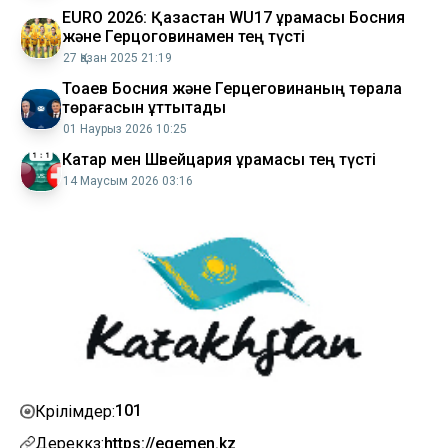
EURО 2026: Қазақстан WU17 құрамасы Босния
және Герцоговинамен тең түсті
27 Қазан 2025 21:19
Тоқаев Босния және Герцеговинаның төралқа
төрағасын құттықтады
01 Наурыз 2026 10:25
Катар мен Швейцария құрамасы тең түсті
14 Маусым 2026 03:16
101
Көрілімдер:
Дереккөз:
https://egemen.kz