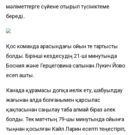
мәліметтерге сүйене отырып түсініктеме
береді..
Қос команда арасындағы ойын өте тартысты
болды. Бірінші кездесудің 21-ші минутында
Босния және Герцеговина сапынан Лукич Йово
есеп ашты.
Канада құрамасы допқа иелік ету, шабуылдау
жағынан алда болғанымен қарсылас
қақпасынан саңылау таба алмай біраз әлек
болды. Тек матчтың 79-шы минутында ойынға
тыңнан қосылған Кайл Ларин есепті теңестіріп,