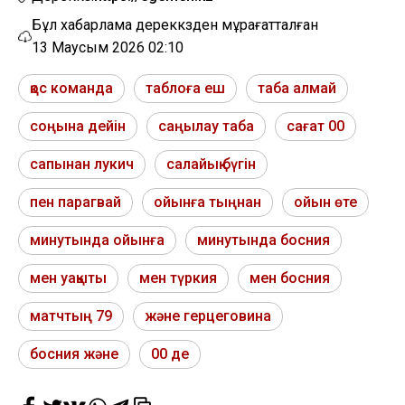
Бұл хабарлама дереккөзден мұрағатталған
13 Маусым 2026 02:10
қос команда
таблоға еш
таба алмай
соңына дейін
саңылау таба
сағат 00
сапынан лукич
салайық бүгін
пен парагвай
ойынға тыңнан
ойын өте
минутында ойынға
минутында босния
мен уақыты
мен түркия
мен босния
матчтың 79
және герцеговина
босния және
00 де