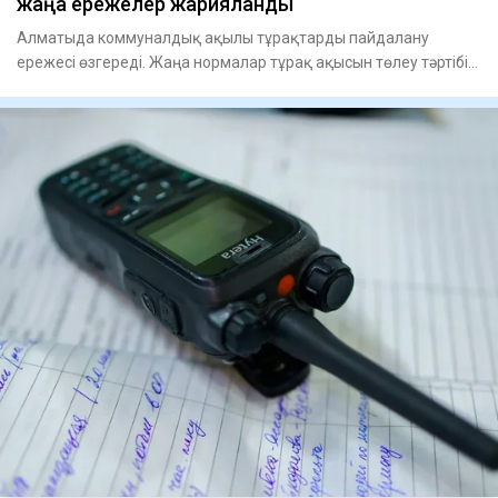
жаңа ережелер жарияланды
Алматыда коммуналдық ақылы тұрақтарды пайдалану
ережесі өзгереді. Жаңа нормалар тұрақ ақысын төлеу тәртібі
мен үй тұр