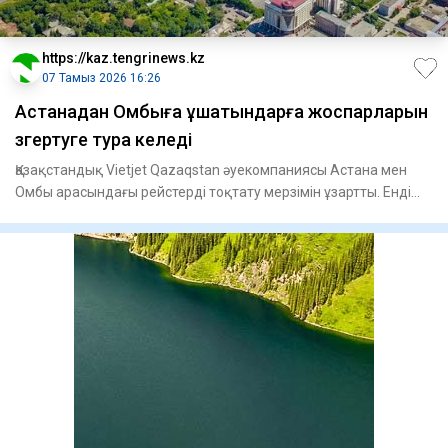
https://kaz.tengrinews.kz
07 Тамыз 2026 16:26
Астанадан Омбыға ұшатындарға жоспарларын
өзгертуге тура келеді
Қазақстандық Vietjet Qazaqstan әуекомпаниясы Астана мен
Омбы арасындағы рейстерді тоқтату мерзімін ұзартты. Енді
шект