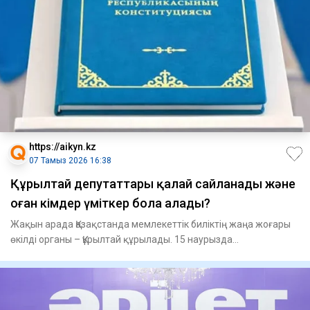
https://aikyn.kz
07 Тамыз 2026 16:38
Құрылтай депутаттары қалай сайланады және
оған кімдер үміткер бола алады?
Жақын арада Қазақстанда мемлекеттік биліктің жаңа жоғары
өкілді органы – Құрылтай құрылады. 15 наурызда
республикалық