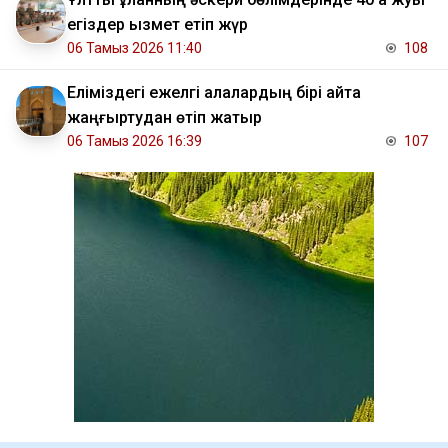
егіздер қызмет етіп жүр
06 Тамыз 2026 11:40
108
Еліміздегі ежелгі қалалардың бірі қайта
жаңғыртудан өтіп жатыр
06 Тамыз 2026 16:39
107