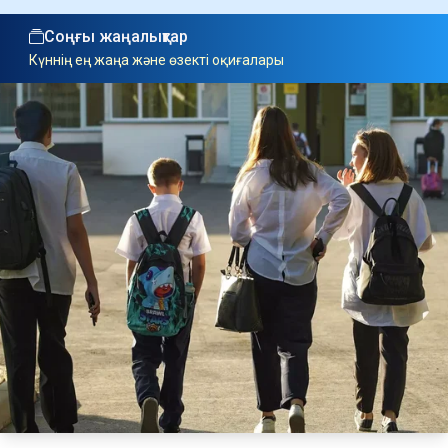
Соңғы жаңалықтар
Күннің ең жаңа және өзекті оқиғалары