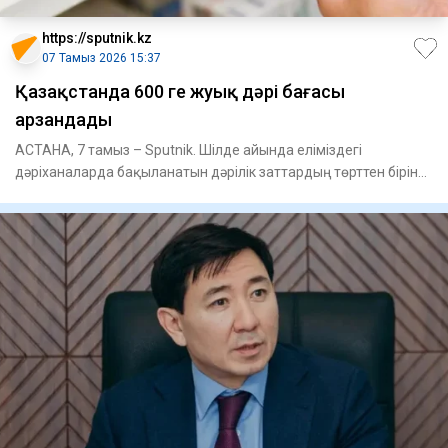
https://sputnik.kz
07 Тамыз 2026 15:37
Қазақстанда 600 ге жуық дәрі бағасы
арзандады
АСТАНА, 7 тамыз – Sputnik. Шілде айында еліміздегі
дәріханаларда бақыланатын дәрілік заттардың төрттен біріне
жуығының б