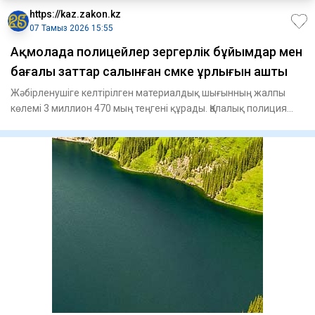
https://kaz.zakon.kz
07 Тамыз 2026 15:55
Ақмолада полицейлер зергерлік бұйымдар мен
бағалы заттар салынған сөмке ұрлығын ашты
Жәбірленушіге келтірілген материалдық шығынның жалпы
көлемі 3 миллион 470 мың теңгені құрады. Қалалық полиция
басқармас