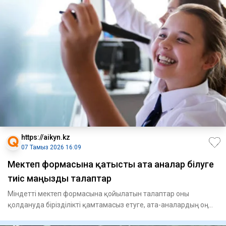
https://aikyn.kz
07 Тамыз 2026 16:09
Мектеп формасына қатысты ата аналар білуге
тиіс маңызды талаптар
Міндетті мектеп формасына қойылатын талаптар оны
қолдануда бірізділікті қамтамасыз етуге, ата-аналардың оң
көзқарасын