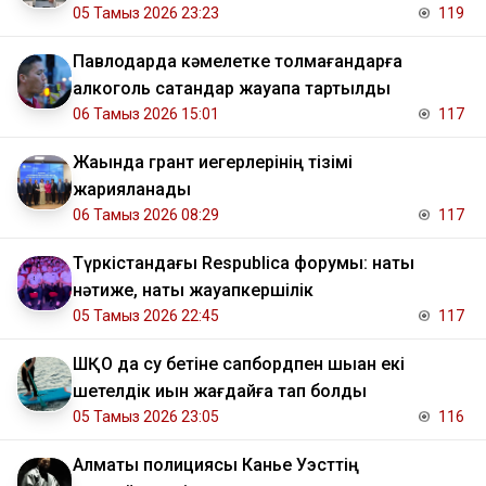
05 Тамыз 2026 23:23
119
Павлодарда кәмелетке толмағандарға
алкоголь сатқандар жауапқа тартылды
06 Тамыз 2026 15:01
117
Жақында грант иегерлерінің тізімі
жарияланады
06 Тамыз 2026 08:29
117
Түркістандағы Respublica форумы: нақты
нәтиже, нақты жауапкершілік
05 Тамыз 2026 22:45
117
ШҚО да су бетіне сапбордпен шыққан екі
шетелдік қиын жағдайға тап болды
05 Тамыз 2026 23:05
116
Алматы полициясы Канье Уэсттің