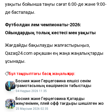
уақыты бойынша таңғы сағат 6:00-де және 9:00-
де басталады.
Футболдан әлем чемпионаты-2026:
Ойындардың толық кестесі мен уақыты
Жағдайды бақылауды жалғастырыңыз,
Qazaq24.com әрқашан ең жаңа жаңалықтарды
ұсынады.
Бұл тақырыптағы басқа жаңалықтар:
Босния және Герцеговина елшісі сенім
грамотасының көшірмесін табыстады
04 Наурыз 2026 11:35
Босния және Герцеговина Қатарды
жеңгенімен, плей офф тағдыры шешілген жоқ
25 Маусым 2026 02:35