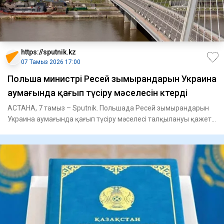
https://sputnik.kz
07 Тамыз 2026 17:00
Польша министрі Ресей зымырандарын Украина
аумағында қағып түсіру мәселесін көтерді
АСТАНА, 7 тамыз – Sputnik. Польшада Ресей зымырандарын
Украина аумағында қағып түсіру мәселесі талқылануы қажет,
деп мәл