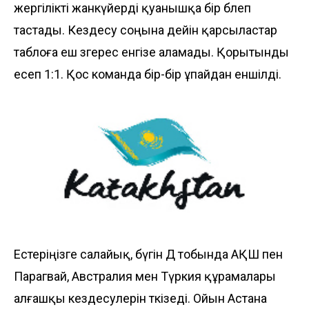
жергілікті жанкүйерді қуанышқа бір бөлеп
тастады. Кездесу соңына дейін қарсыластар
таблоға еш өзгерес енгізе аламады. Қорытынды
есеп 1:1. Қос команда бір-бір ұпайдан еншілді.
Естеріңізге салайық, бүгін Д тобында АҚШ пен
Парагвай, Австралия мен Түркия құрамалары
алғашқы кездесулерін өткізеді. Ойын Астана