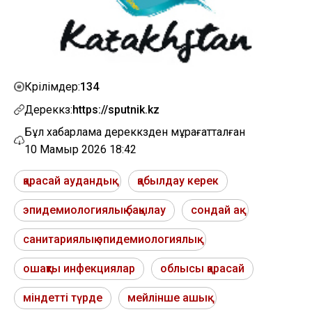
134
Көрілімдер:
Дереккөз:
https://sputnik.kz
Бұл хабарлама дереккөзден мұрағатталған
10 Мамыр 2026 18:42
қарасай аудандық
қабылдау керек
эпидемиологиялық бақылау
сондай ақ
санитариялық эпидемиологиялық
ошақты инфекциялар
облысы қарасай
міндетті түрде
мейлінше ашық