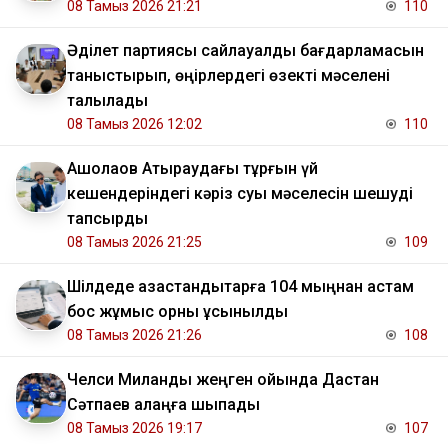
08 Тамыз 2026 21:21
110
Әділет партиясы сайлауалды бағдарламасын
таныстырып, өңірлердегі өзекті мәселені
талқылады
08 Тамыз 2026 12:02
110
​Ақшолақов Атыраудағы тұрғын үй
кешендеріндегі кәріз суы мәселесін шешуді
тапсырды
08 Тамыз 2026 21:25
109
​Шілдеде қазақстандықтарға 104 мыңнан астам
бос жұмыс орны ұсынылды
08 Тамыз 2026 21:26
108
Челси Миланды жеңген ойында Дастан
Сәтпаев алаңға шықпады
08 Тамыз 2026 19:17
107