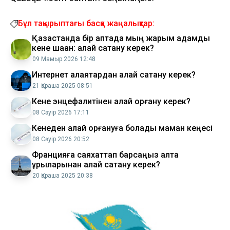
Бұл тақырыптағы басқа жаңалықтар:
Қазақстанда бір аптада мың жарым адамды
кене шаққан: қалай сақтану керек?
09 Мамыр 2026 12:48
Интернет алаяқтардан қалай сақтану керек?
21 Қараша 2025 08:51
Кене энцефалитінен қалай қорғану керек?
08 Сәуір 2026 17:11
Кенеден қалай қорғануға болады маман кеңесі
08 Сәуір 2026 20:52
Францияға саяхаттап барсаңыз қалта
ұрыларынан қалай сақтану керек?
20 Қараша 2025 20:38