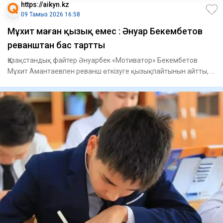
https://aikyn.kz
09 Тамыз 2026 16:58
Мұхит маған қызық емес : Әнуар Бекембетов
реванштан бас тартты
Қазақстандық файтер Әнуарбек «Мотиватор» Бекембетов
Мұхит Амантаевпен реванш өткізуге қызықпайтынын айтты, –
деп хабар