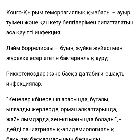
Конго-Қырым геморрагиялық қызбасы – ауыр
өтуімен және қан кету белгілерімен сипатталатын
аса қауіпті инфекция;
Лайм боррелиозы – буын, жүйке жүйесі мен
жүрекке әсер ететін бактериялық ауру;
Риккетсиоздар және басқа да табиғи-ошақты
инфекциялар.
"Кенелер көбінесе шөп арасында, бұталы,
ылғалды жерлерде, орман алқаптарында,
жайылымдарда, өзен-көл маңында болады", -
дейді саниатриялық-эпидемиологиялық
бақылау басқармасының басшысы.