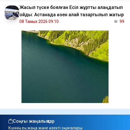
Жасыл түске боялған Есіл жұртты алаңдатып
қойды: Астанада өзен қалай тазартылып жатыр
08 Тамыз 2026 09:10
99
Соңғы жаңалықтар
Күннің ең жаңа және өзекті оқиғалары