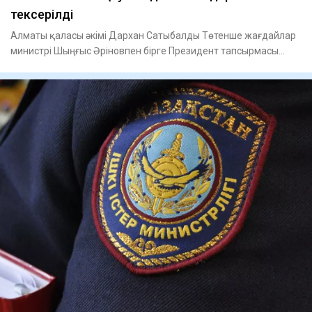
тексерілді
Алматы қаласы әкімі Дархан Сатыбалды Төтенше жағдайлар
министрі Шыңғыс Әріновпен бірге Президент тапсырмасы
бойынша Ал