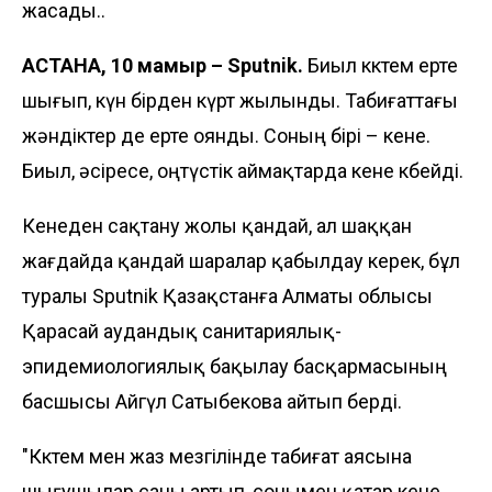
жасады..
АСТАНА, 10 мамыр – Sputnik.
Биыл көктем ерте
шығып, күн бірден күрт жылынды. Табиғаттағы
жәндіктер де ерте оянды. Соның бірі – кене.
Биыл, әсіресе, оңтүстік аймақтарда кене көбейді.
Кенеден сақтану жолы қандай, ал шаққан
жағдайда қандай шаралар қабылдау керек, бұл
туралы
Sputnik Қазақстанға
Алматы облысы
Қарасай аудандық санитариялық-
эпидемиологиялық бақылау басқармасының
басшысы Айгүл Сатыбекова айтып берді.
"Көктем мен жаз мезгілінде табиғат аясына
шығушылар саны артып, сонымен қатар кене