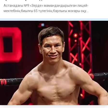
Астанадағы №9 «Зерде» мамандандырылған лицей-
мектебінің биылғы 65 түлегінің барлығы жоғары оқу
орындарында тегін білім