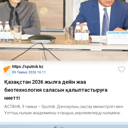
https://sputnik.kz
09 Тамыз 2026 16:11
Қазақстан 2036 жылға дейін жаңа
биотехнология саласын қалыптастыруға
ниетті
АСТАНА, 9 тамыз – Sputnik. Денсаулық сақтау министрлігі мен
Ұлттық ғылым академиясы отандық әзірлемелерді ғылымнан
тәжір