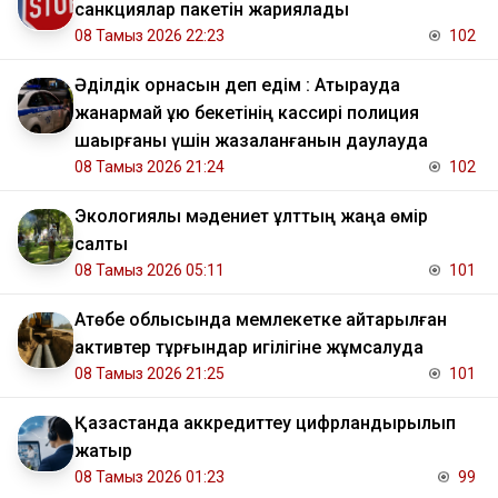
санкциялар пакетін жариялады
08 Тамыз 2026 22:23
102
Әділдік орнасын деп едім : Атырауда
жанармай құю бекетінің кассирі полиция
шақырғаны үшін жазаланғанын даулауда
08 Тамыз 2026 21:24
102
Экологиялық мәдениет ұлттың жаңа өмір
салты
08 Тамыз 2026 05:11
101
​Ақтөбе облысында мемлекетке қайтарылған
активтер тұрғындар игілігіне жұмсалуда
08 Тамыз 2026 21:25
101
Қазақстанда аккредиттеу цифрландырылып
жатыр
08 Тамыз 2026 01:23
99