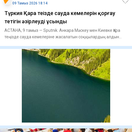
09 Тамыз 2026 18:14
Түркия Қара теңізде сауда кемелерін қорғау
тетігін әзірлеуді ұсынды
АСТАНА, 9 тамыз — Sputnik. Анкара Мәскеу мен Киевке Қара
теңізде сауда кемелеріне жасалатын соққылардың алдын
алуға мүмк