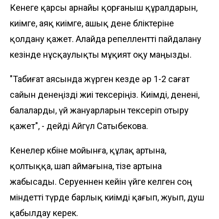
Кенеге қарсы арнайы қорғаныш құралдарын,
киімге, аяқ киімге, ашық дене бөліктеріне
қолдану қажет. Алайда репеллентті пайдалану
кезінде нұсқаулықты мұқият оқу маңызды.
"Табиғат аясында жүрген кезде әр 1-2 сағат
сайын денеңізді жиі тексеріңіз. Киімді, денені,
балаларды, үй жануарларын тексеріп отыру
қажет", - дейді Айгүл Сатыбекова.
Кенелер көбіне мойынға, құлақ артына,
қолтыққа, шап аймағына, тізе артына
жабысады. Серуеннен кейін үйге келген соң
міндетті түрде барлық киімді қағып, жуып, душ
қабылдау керек.