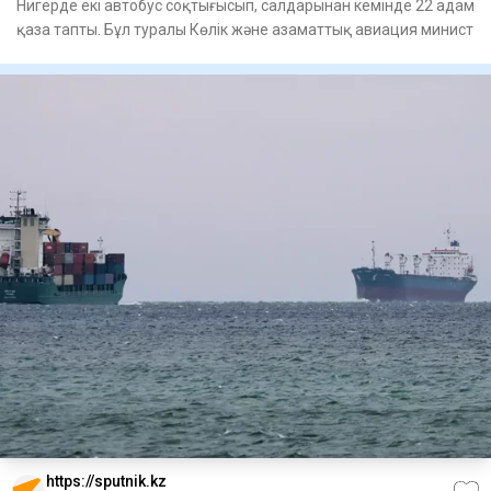
Нигерде екі автобус соқтығысып, салдарынан кемінде 22 адам
қаза тапты. Бұл туралы Көлік және азаматтық авиация минист
https://sputnik.kz