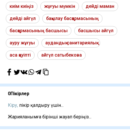
киім киіңіз
жұғуы мүмкін
дейді маман
дейді айгүл
бақылау басқармасының
басқармасының басшысы
басшысы айгүл
ауру жұғуы
аудандық санитариялық
аса қауіпті
айгүл сатыбекова
0
Пікірлер
Кіру,
пікір қалдыру үшін...
Жарияланымға бірінші жауап беріңіз...