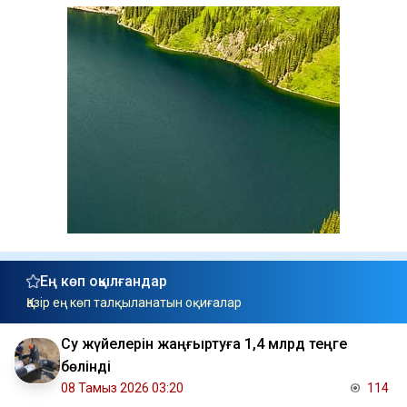
Ең көп оқылғандар
Қазір ең көп талқыланатын оқиғалар
Су жүйелерін жаңғыртуға 1,4 млрд теңге
бөлінді
08 Тамыз 2026 03:20
114