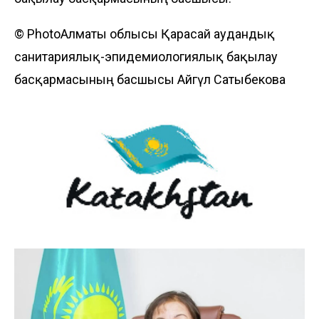
© PhotoАлматы облысы Қарасай аудандық
санитариялық-эпидемиологиялық бақылау
басқармасының басшысы Айгүл Сатыбекова