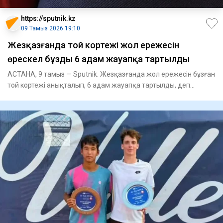
https://sputnik.kz
09 Тамыз 2026 19:10
Жезқазғанда той кортежі жол ережесін
өрескел бұзды 6 адам жауапқа тартылды
АСТАНА, 9 тамыз — Sputnik. Жезқазғанда жол ережесін бұзған
той кортежі анықталып, 6 адам жауапқа тартылды, деп
хабарлайд