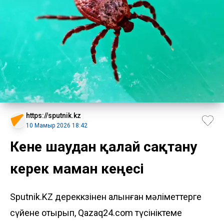
https://sputnik.kz
10 Мамыр 2026 18:42
Кене шағудан қалай сақтану
керек маман кеңесі
Sputnik.KZ дереккөзінен алынған мәліметтерге
сүйене отырып, Qazaq24.com түсініктеме