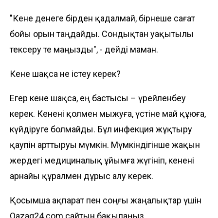
"Кене денеге бірден қадалмай, бірнеше сағат
бойы орын таңдайды. Сондықтан уақытылы
тексеру өте маңызды", - дейді маман.
Кене шақса не істеу керек?
Егер кене шақса, ең бастысы – үрейленбеу
керек. Кенені қолмен мыжуға, үстіне май құюға,
күйдіруге болмайды. Бұл инфекция жұқтыру
қаупін арттыруы мүмкін. Мүмкіндігінше жақын
жердегі медициналық ұйымға жүгініп, кенені
арнайы құралмен дұрыс алу керек.
Қосымша ақпарат пен соңғы жаңалықтар үшін
Qazaq24.com сайтын бақылаңыз.