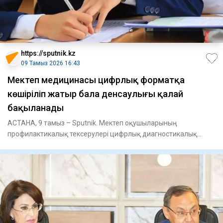
https://sputnik.kz
09 Тамыз 2026 16:43
Мектеп медицинасы цифрлық форматқа
көшіріліп жатыр бала денсаулығы қалай
бақыланады
АСТАНА, 9 тамыз – Sputnik. Мектеп оқушыларының
профилактикалық тексерулері цифрлық диагностикалық
жабдықтарды пайдалану