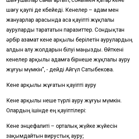
шағу қаупі де көбейеді. Кенелер – адам мен
жануарлар арасында аса қауіпті жұқпалы
ауруларды тарататын паразиттер. Сондықтан
әрбір азамат кене арқылы берілетін аурулардың
алдын алу жолдарын білуі маңызды. Өйткені
кенелер арқылы адамға бірнеше жұқпалы ауру
жұғуы мүмкін", - дейді Айгүл Сатыбекова.
Кене арқылы жұғатын қауіпті ауру
Кене арқылы неше түрлі ауру жұғуы мүмкін.
Олардың ішінде ең қауіптілері:
Кене энцефалиті – орталық жүйке жүйесін
зақымдайтын вирустық ауру;