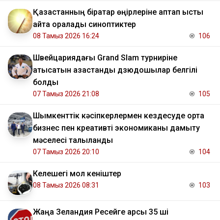
Қазақстанның бірқатар өңірлеріне аптап ыстық
қайта оралады синоптиктер
08 Тамыз 2026 16:24
106
Швейцариядағы Grand Slam турниріне
қатысатын қазақстандық дзюдошылар белгілі
болды
07 Тамыз 2026 21:08
105
Шымкенттік кәсіпкерлермен кездесуде орта
бизнес пен креативті экономиканы дамыту
мәселесі талқыланды
07 Тамыз 2026 20:10
104
Келешегі мол кеніштер
08 Тамыз 2026 08:31
103
Жаңа Зеландия Ресейге қарсы 35 ші