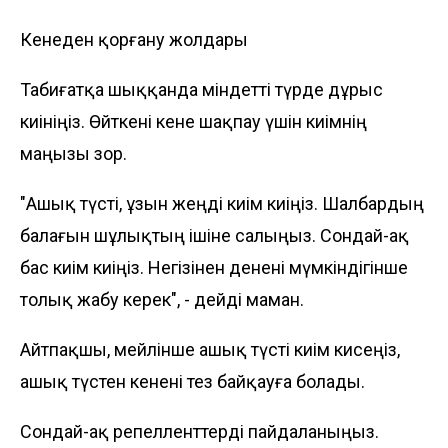
Кенеден қорғану жолдары
Табиғатқа шыққанда міндетті түрде дұрыс
киініңіз. Өйткені кене шақпау үшін киімнің
маңызы зор.
"Ашық түсті, ұзын жеңді киім киіңіз. Шалбардың
балағын шұлықтың ішіне салыңыз. Сондай-ақ
бас киім киіңіз. Негізінен денені мүмкіндігінше
толық жабу керек", - дейді маман.
Айтпақшы, мейлінше ашық түсті киім кисеңіз,
ашық түстен кенені тез байқауға болады.
Сондай-ақ репелленттерді пайдаланыңыз.