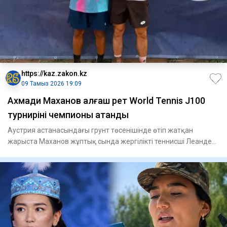
https://kaz.zakon.kz
09 Тамыз 2026 19:09
Ахмади Маханов алғаш рет World Tennis J100
турнирінің чемпионы атанды
Аустрия астанасындағы грунт төсенішінде өтіп жатқан
жарыста Маханов жұптық сында жергілікті теннисші Леандер
Таубермен