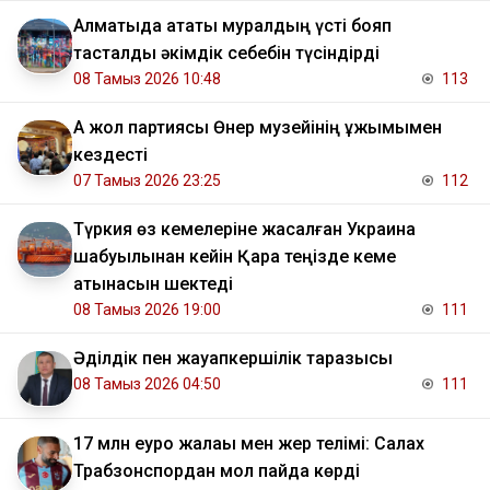
Алматыда атақты муралдың үсті бояп
тасталды әкімдік себебін түсіндірді
08 Тамыз 2026 10:48
113
Ақ жол партиясы Өнер музейінің ұжымымен
кездесті
07 Тамыз 2026 23:25
112
Түркия өз кемелеріне жасалған Украина
шабуылынан кейін Қара теңізде кеме
қатынасын шектеді
08 Тамыз 2026 19:00
111
Әділдік пен жауапкершілік таразысы
08 Тамыз 2026 04:50
111
17 млн еуро жалақы мен жер телімі: Салах
Трабзонспордан мол пайда көрді