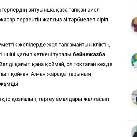
әгерлердің айтуынша, қаза тапқан әйел
сар перзентін жалғыз өзі тәрбиелеп өсіріп
еуметтік желілерде жол талғамайтын көліктің
іншіні қағып кеткені туралы
бейнежазба
әйелді қағып қана қоймай, ол тоқтаған кезде
қалып қойған. Алған жарақаттарының
 жұмды.
қ іс қозғалып, тергеу амалдары жалғасып