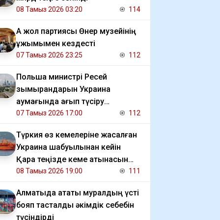
08 Тамыз 2026 03:20
114
Ақ жол партиясы Өнер музейінің
ұжымымен кездесті
07 Тамыз 2026 23:25
112
Польша министрі Ресей
зымырандарын Украина
аумағында қағып түсіру
мәселесін көтерді
07 Тамыз 2026 17:00
112
Түркия өз кемелеріне жасалған
Украина шабуылынан кейін
Қара теңізде кеме қатынасын
шектеді
08 Тамыз 2026 19:00
111
Алматыда атақты муралдың үсті
бояп тасталды әкімдік себебін
түсіндірді