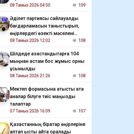
08 Тамыз 2026 04:50
109
Әділет партиясы сайлауалды
бағдарламасын таныстырып,
өңірлердегі өзекті мәселені
талқылады
08 Тамыз 2026 12:02
108
​Шілдеде қазақстандықтарға 104
мыңнан астам бос жұмыс орны
ұсынылды
08 Тамыз 2026 21:26
108
Мектеп формасына қатысты ата
аналар білуге тиіс маңызды
талаптар
07 Тамыз 2026 16:09
107
Қазақстанның бірқатар өңірлеріне
аптап ыстық қайта оралады