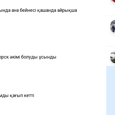
ында ана бейнесі қашанда айрықша
орск әкімі болуды ұсынды
ды қағып кетті