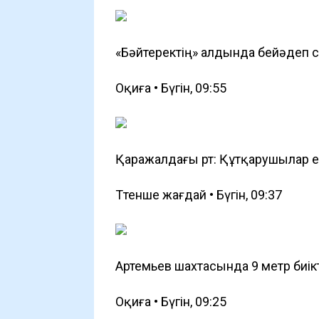
«Бәйтеректің» алдында бейәдеп с
Оқиға • Бүгін, 09:55
Қаражалдағы өрт: Құтқарушылар 
Төтенше жағдай • Бүгін, 09:37
Артемьев шахтасында 9 метр биік
Оқиға • Бүгін, 09:25