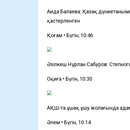
Аида Балаева: Қазақ дүниетаным
қастерленген
Қоғам • Бүгін, 10:46
Әзілкеш Нұрлан Сабуров: Степног
Оқиға • Бүгін, 10:30
АҚШ-та ұшақ ұшу жолағында адам
Әлем • Бүгін, 10:14