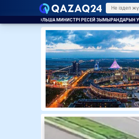
НИСТРІ РЕСЕЙ ЗЫМЫРАНДАРЫН УКРАИНА АУМАҒЫНДА ҚАҒЫП Т