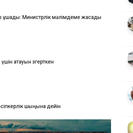
р ұшады: Министрлік мәлімдеме жасады
үшін атауын өзгерткен
кәсіпкерлік шыңына дейін