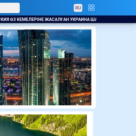
RU
ЛҒАН УКРАИНА ШАБУЫЛЫНАН КЕЙІН ҚАРА ТЕҢІЗДЕ КЕМЕ ҚАТЫ