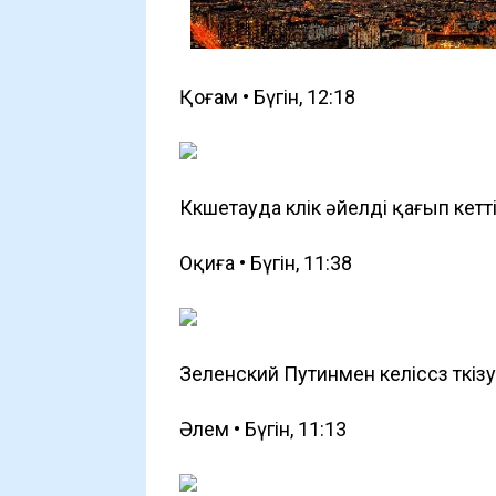
Қоғам • Бүгін, 12:18
Көкшетауда көлік әйелді қағып ке
Оқиға • Бүгін, 11:38
Зеленский Путинмен келіссөз өткі
Әлем • Бүгін, 11:13