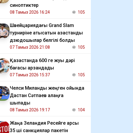
синоптиктер
08 Тамыз 2026 16:24
105
Швейцариядағы Grand Slam
турниріне қатысатын қазақстандық
дзюдошылар белгілі болды
07 Тамыз 2026 21:08
105
Қазақстанда 600 ге жуық дәрі
бағасы арзандады
07 Тамыз 2026 15:37
105
Челси Миланды жеңген ойында
Дастан Сәтпаев алаңға
шықпады
08 Тамыз 2026 19:17
104
Жаңа Зеландия Ресейге қарсы
35 ші санкциялар пакетін