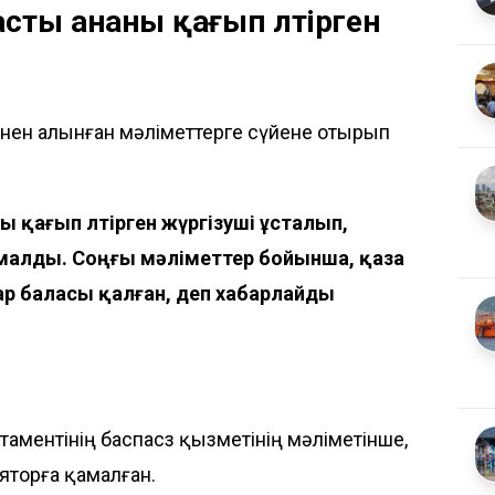
сты ананы қағып өлтірген
інен алынған мәліметтерге сүйене отырып
 қағып өлтірген жүргізуші ұсталып,
малды. Соңғы мәліметтер бойынша, қаза
ар баласы қалған, деп хабарлайды
ментінің баспасөз қызметінің мәліметінше,
ляторға қамалған.