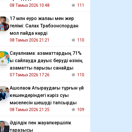
08 Тамыз 2026 10:48
111
17 млн еуро жалақы мен жер
телімі: Салах Трабзонспордан
мол пайда көрді
08 Тамыз 2026 21:21
110
Сауалнама: азаматтардың 71%
ы сайлауда дауыс беруді өзінің
азаматтық парызы санайды
07 Тамыз 2026 17:26
110
​Ақшолақов Атыраудағы тұрғын үй
кешендеріндегі кәріз суы
мәселесін шешуді тапсырды
08 Тамыз 2026 21:25
109
Әділдік пен жауапкершілік
таразысы