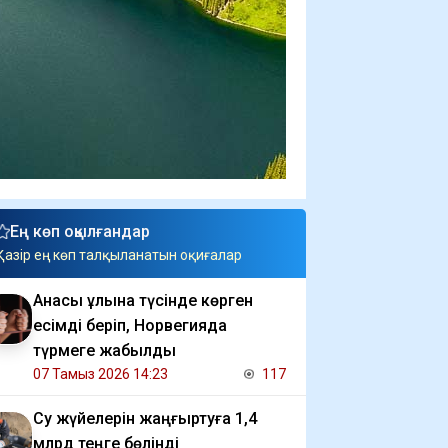
Ең көп оқылғандар
Қазір ең көп талқыланатын оқиғалар
Анасы ұлына түсінде көрген
есімді беріп, Норвегияда
түрмеге жабылды
07 Тамыз 2026 14:23
117
Су жүйелерін жаңғыртуға 1,4
млрд теңге бөлінді