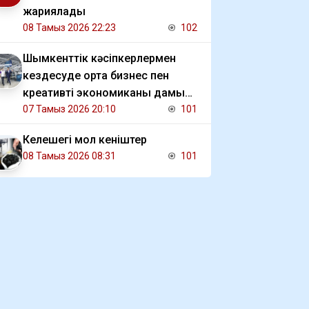
жариялады
08 Тамыз 2026 22:23
102
Шымкенттік кәсіпкерлермен
кездесуде орта бизнес пен
креативті экономиканы дамыту
мәселесі талқыланды
07 Тамыз 2026 20:10
101
Келешегі мол кеніштер
08 Тамыз 2026 08:31
101