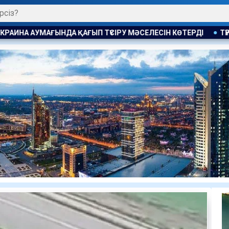
ҮСІРУ МӘСЕЛЕСІН КӨТЕРДІ
ТҮРКИЯ ӨЗ КЕМЕЛЕРІНЕ ЖАСА