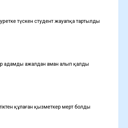
уретке түскен студент жауапқа тартылды
ер адамды ажалдан аман алып қалды
тіктен құлаған қызметкер мерт болды