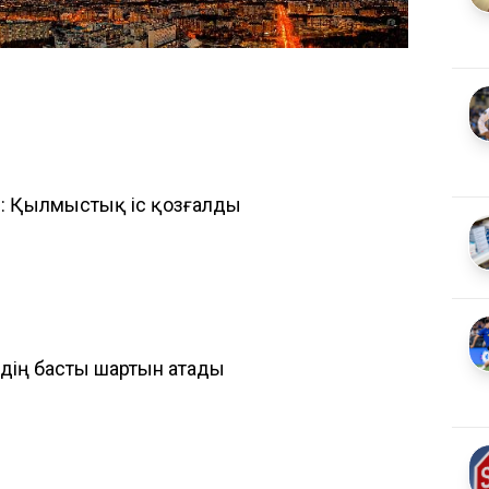
тті: Қылмыстық іс қозғалды
зудің басты шартын атады