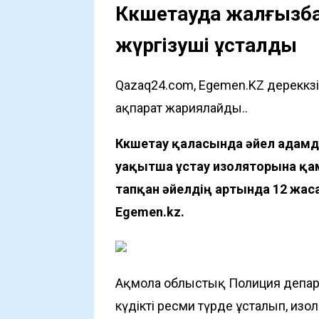
Көкшетауда жалғызба
жүргізуші ұсталды
Qazaq24.com, Egemen.KZ дереккөз
ақпарат жариялайды..
Көкшетау қаласында әйел адамды
уақытша ұстау изоляторына қа
тапқан әйелдің артында 12 жас
Egemen.kz
.
Ақмола облыстық Полиция департа
күдікті ресми түрде ұсталып, изо