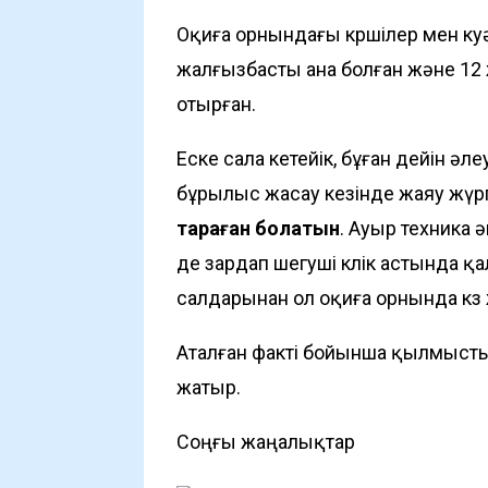
Оқиға орнындағы көршілер мен ку
жалғызбасты ана болған және 12 жа
отырған.
Еске сала кетейік, бұған дейін әл
бұрылыс жасау кезінде жаяу жүрг
тараған болатын
. Ауыр техника 
де зардап шегуші көлік астында 
салдарынан ол оқиға орнында көз
Аталған факті бойынша қылмысты
жатыр.
Соңғы жаңалықтар