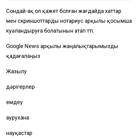
Сондай-ақ ол қажет болған жағдайда хаттар
мен скриншоттарды нотариус арқылы қосымша
куәландыруға болатынын атап өтті.
Google News арқылы жаңалықтарымызды
қадағалаңыз
Жазылу
дәрігерлер
емдеу
аурухана
науқастар