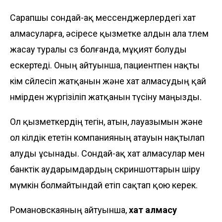
Сарапшы сондай-ақ мессенджерлердегі хат
алмасуларға, әсіресе қызметке алдын ала төлем
жасау туралы сөз болғанда, мұқият болуды
ескертеді. Оның айтуынша, пациентпен нақты
кім сөйлесіп жатқанын және хат алмасудың қай
нөмірден жүргізіліп жатқанын түсіну маңызды.
Ол қызметкердің тегін, атын, лауазымын және
ол өкілдік ететін компанияның атауын нақтылап
алуды ұсынады. Сондай-ақ хат алмасулар мен
банктік аударымдардың скриншоттарын өшіру
мүмкін болмайтындай етіп сақтап қою керек.
Романовскаяның айтуынша,
хат алмасу