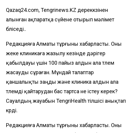
Qazaq24.com, Tengrinews.KZ дереккөзінен
алынған ақпаратқа сүйене отырып мәлімет
бөліседі..
Редакцияға Алматы тұрғыны хабарласты. Оны
жеке клиникаға жазылу кезінде дәрігер
қабылдауы үшін 100 пайыз алдын ала төлем
жасауды сұраған. Мұндай талаптар
қаншалықты заңды және клиника алдын ала
төлемді қайтарудан бас тартса не істеу керек?
Сауалдың жауабын
TengriHealth
тілшісі анықтап
көрді.
Редакцияға Алматы тұрғыны хабарласты. Оны