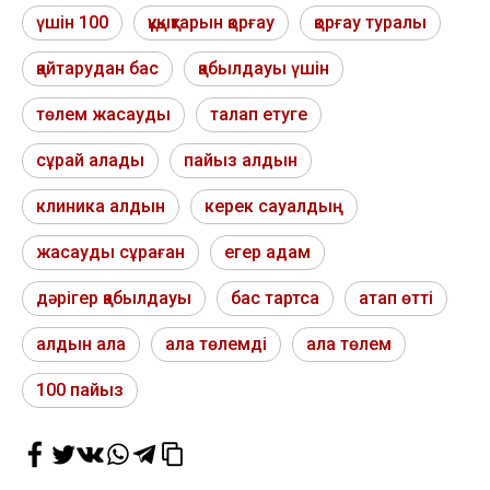
үшін 100
құқықтарын қорғау
қорғау туралы
қайтарудан бас
қабылдауы үшін
төлем жасауды
талап етуге
сұрай алады
пайыз алдын
клиника алдын
керек сауалдың
жасауды сұраған
егер адам
дәрігер қабылдауы
бас тартса
атап өтті
алдын ала
ала төлемді
ала төлем
100 пайыз