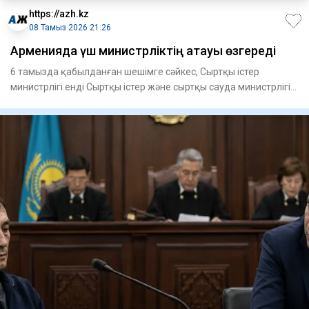
https://azh.kz
08 Тамыз 2026 21:26
Арменияда үш министрліктің атауы өзгереді
6 тамызда қабылданған шешімге сәйкес, Сыртқы істер
министрлігі енді Сыртқы істер және сыртқы сауда министрлігі
деп ата