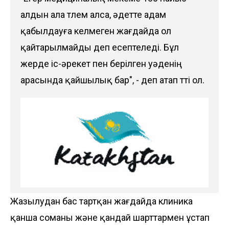
алдын ала төлем алса, әдетте адам
қабылдауға келмеген жағдайда ол
қайтарылмайды деп есептеледі. Бұл
жерде іс-әрекет пен берілген уәденің
арасында қайшылық бар", - деп атап өтті ол.
Жазылудан бас тартқан жағдайда клиника
қанша соманы және қандай шарттармен ұстап