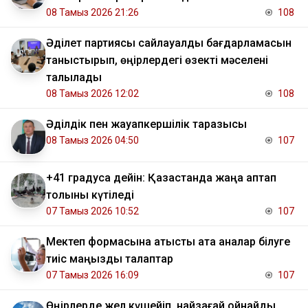
08 Тамыз 2026 21:26
108
Әділет партиясы сайлауалды бағдарламасын
таныстырып, өңірлердегі өзекті мәселені
талқылады
08 Тамыз 2026 12:02
108
Әділдік пен жауапкершілік таразысы
08 Тамыз 2026 04:50
107
+41 градусқа дейін: Қазақстанда жаңа аптап
толқыны күтіледі
07 Тамыз 2026 10:52
107
Мектеп формасына қатысты ата аналар білуге
тиіс маңызды талаптар
07 Тамыз 2026 16:09
107
Өңірлерде жел күшейіп, найзағай ойнайды