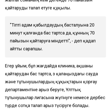
қайтаруды талап етуге құқылы.
"Тіпті адам қабылдаудың басталуына 20
минут қалғанда бас тартса да, құнның 70
пайызын қайтаруға міндетті", - деп қадап
айтты сарапшы.
Егер ұйым, бұл жағдайда клиника, ақшаны
қайтарудан бас тартса, өз қалаңыздағы сауда
және тұтынушылардың құқықтарын қорғау
департаментіне арыз беруге, Ұлттық
тұтынушылар лигасына жүгінуге немесе дербес
түрде сотқа талап арыз түсіруге болады.