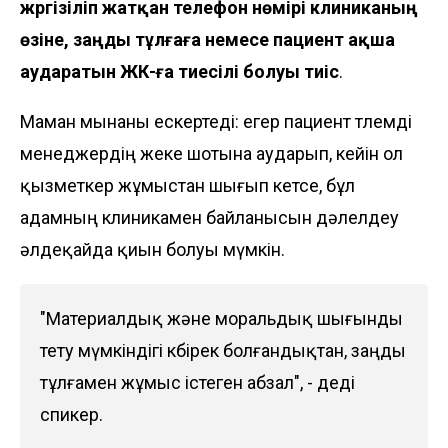
жүргізіліп жатқан телефон нөмірі клиниканың
өзіне, заңды тұлғаға немесе пациент ақша
аударатын ЖК-ға тиесілі болуы тиіс
.
Маман мынаны ескертеді: егер пациент төлемді
менеджердің жеке шотына аударып, кейін ол
қызметкер жұмыстан шығып кетсе, бұл
адамның клиникамен байланысын дәлелдеу
әлдеқайда қиын болуы мүмкін.
"Материалдық және моральдық шығынды
өтету мүмкіндігі көбірек болғандықтан, заңды
тұлғамен жұмыс істеген абзал", - деді
спикер.