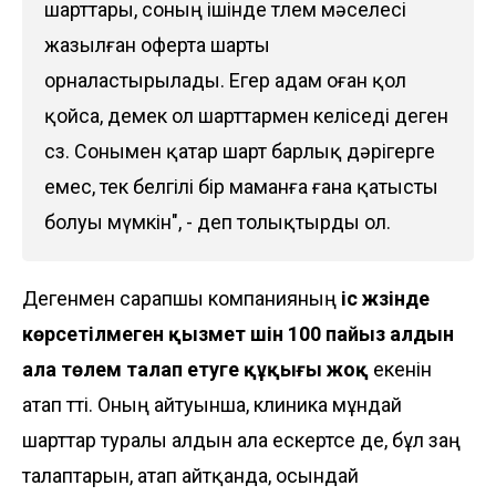
шарттары, соның ішінде төлем мәселесі
жазылған оферта шарты
орналастырылады. Егер адам оған қол
қойса, демек ол шарттармен келіседі деген
сөз. Сонымен қатар шарт барлық дәрігерге
емес, тек белгілі бір маманға ғана қатысты
болуы мүмкін", - деп толықтырды ол.
Дегенмен сарапшы компанияның
іс жүзінде
көрсетілмеген қызмет үшін 100 пайыз алдын
ала төлем талап етуге құқығы жоқ
екенін
атап өтті. Оның айтуынша, клиника мұндай
шарттар туралы алдын ала ескертсе де, бұл заң
талаптарын, атап айтқанда, осындай