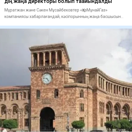
дің жаңа директоры болып ​тағайындалды
Мұратжан және Сәкен Мұсайбековтер «ҚазМұнайГаз»
компаниясы хабарлағандай, кәсіпорынның жаңа басшысын
тағайындау туралы