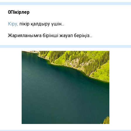
0
Пікірлер
Кіру,
пікір қалдыру үшін...
Жарияланымға бірінші жауап беріңіз...