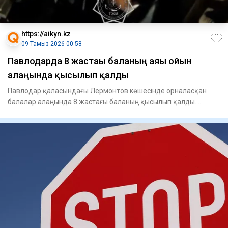
https://aikyn.kz
09 Тамыз 2026 00:58
Павлодарда 8 жастағы баланың аяғы ойын
алаңында қысылып қалды
Павлодар қаласындағы Лермонтов көшесінде орналасқан
балалар алаңында 8 жастағы баланың қысылып қалды.
Құтқарушылардың