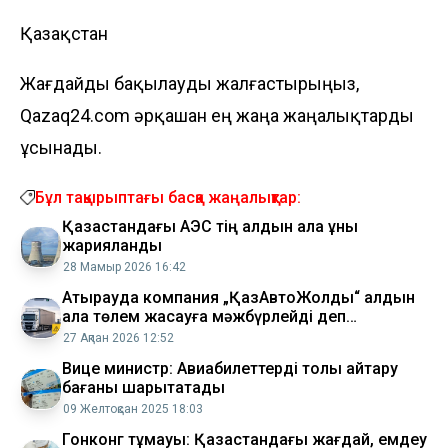
Қазақстан
Жағдайды бақылауды жалғастырыңыз,
Qazaq24.com әрқашан ең жаңа жаңалықтарды
ұсынады.
Бұл тақырыптағы басқа жаңалықтар:
​Қазақстандағы АЭС тің алдын ала құны
жарияланды
28 Мамыр 2026 16:42
Атырауда компания „ҚазАвтоЖолды“ алдын
ала төлем жасауға мәжбүрлейді деп
айыптады
27 Ақпан 2026 12:52
Вице министр: Авиабилеттерді толық қайтару
бағаны шарықтатады
09 Желтоқсан 2025 18:03
Гонконг тұмауы: Қазақстандағы жағдай, емдеу