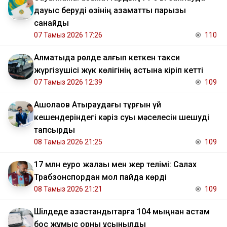
дауыс беруді өзінің азаматтық парызы
санайды
07 Тамыз 2026 17:26
110
Алматыда рөлде қалғып кеткен такси
жүргізушісі жүк көлігінің астына кіріп кетті
07 Тамыз 2026 12:39
109
​Ақшолақов Атыраудағы тұрғын үй
кешендеріндегі кәріз суы мәселесін шешуді
тапсырды
08 Тамыз 2026 21:25
109
17 млн еуро жалақы мен жер телімі: Салах
Трабзонспордан мол пайда көрді
08 Тамыз 2026 21:21
109
​Шілдеде қазақстандықтарға 104 мыңнан астам
бос жұмыс орны ұсынылды