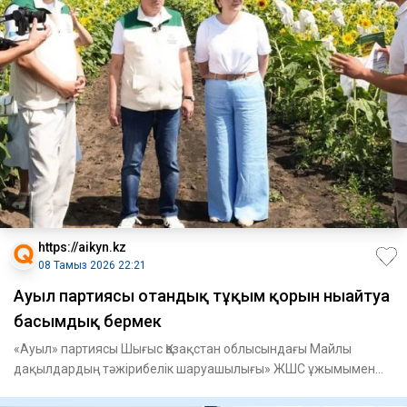
https://aikyn.kz
08 Тамыз 2026 22:21
Ауыл партиясы отандық тұқым қорын нығайтуға
басымдық бермек
«Ауыл» партиясы Шығыс Қазақстан облысындағы Майлы
дақылдардың тәжірибелік шаруашылығы» ЖШС ұжымымен
кездесті, - деп ха