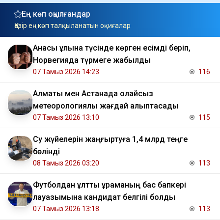
Ең көп оқылғандар
Қазір ең көп талқыланатын оқиғалар
Анасы ұлына түсінде көрген есімді беріп,
Норвегияда түрмеге жабылды
07 Тамыз 2026 14:23
116
Алматы мен Астанада қолайсыз
метеорологиялық жағдай қалыптасады
07 Тамыз 2026 13:10
115
Су жүйелерін жаңғыртуға 1,4 млрд теңге
бөлінді
08 Тамыз 2026 03:20
113
Футболдан ұлттық құраманың бас бапкері
лауазымына кандидат белгілі болды
07 Тамыз 2026 13:18
113