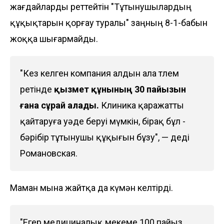
жағдайларды реттейтін "Тұтынушылардың
құқықтарын қорғау туралы" заңның 8-1-бабын
жоққа шығармайды.
"Кез келген компания алдын ала төлем
ретінде
қызмет құнының 30 пайызын
ғана сұрай алады.
Клиника қаражатты
қайтаруға уәде беруі мүмкін, бірақ бұл -
бәрібір тұтынушы құқығын бұзу", — деді
Романовская.
Маман мына жайтқа да күмән келтірді.
"Егер медициналық мекеме 100 пайыз