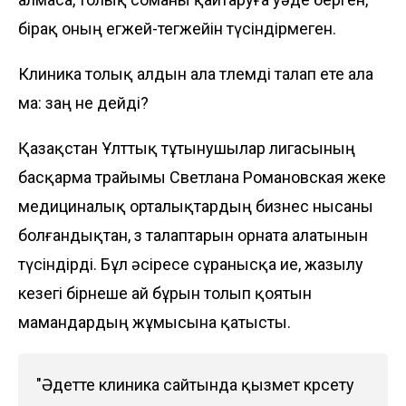
бірақ оның егжей-тегжейін түсіндірмеген.
Клиника толық алдын ала төлемді талап ете ала
ма: заң не дейді?
Қазақстан Ұлттық тұтынушылар лигасының
басқарма төрайымы Светлана Романовская жеке
медициналық орталықтардың бизнес нысаны
болғандықтан, өз талаптарын орната алатынын
түсіндірді. Бұл әсіресе сұранысқа ие, жазылу
кезегі бірнеше ай бұрын толып қоятын
мамандардың жұмысына қатысты.
"Әдетте клиника сайтында қызмет көрсету