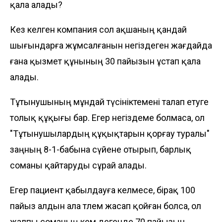
қала алады?
Кез келген компания сол ақшаның қандай
шығындарға жұмсалғанын негіздеген жағдайда
ғана қызмет құнының 30 пайызын ұстап қала
алады.
Тұтынушының мұндай түсініктемені талап етуге
толық құқығы бар. Егер негіздеме болмаса, ол
"Тұтынушылардың құқықтарын қорғау туралы"
заңның 8-1-бабына сүйене отырып, барлық
соманы қайтаруды сұрай алады.
Егер пациент қабылдауға келмесе, бірақ 100
пайыз алдын ала төлем жасап қойған болса, ол
жалпы соманың кем дегенде 70 пайызын