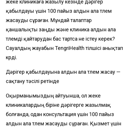
жеке клиникаға жазылу кезінде дәрігер
қабылдауы үшін 100 пайыз алдын ала төлем
жасауды сұраған. Мұндай талаптар
қаншалықты заңды және клиника алдын ала
төлемді қайтарудан бас тартса не істеу керек?
Сауалдың жауабын
TengriHealth
тілшісі анықтап
көрді.
Дәрігер қабылдауына алдын ала төлем жасау —
сақтану тәсілі ретінде
Оқырманымыздың айтуынша, ол жеке
клиникалардың біріне дәрігерге жазылмақ
болғанда, одан консультация үшін 100 пайыз
алдын ала төлем жасауды сұраған. Қызмет үшін