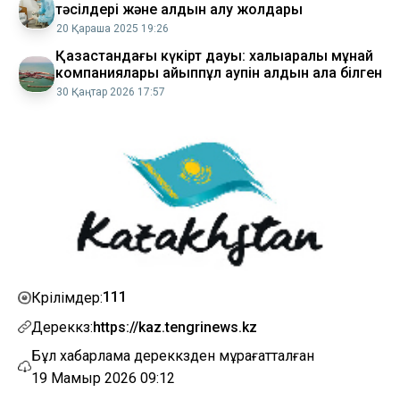
тәсілдері және алдын алу жолдары
20 Қараша 2025 19:26
​Қазақстандағы күкірт дауы: халықаралық мұнай
компаниялары айыппұл қаупін алдын ала білген
30 Қаңтар 2026 17:57
111
Көрілімдер:
Дереккөз:
https://kaz.tengrinews.kz
Бұл хабарлама дереккөзден мұрағатталған
19 Мамыр 2026 09:12