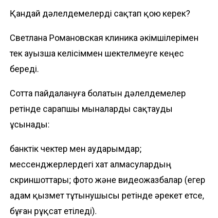
Қандай дәлелдемелерді сақтап қою керек?
Светлана Романовская клиника әкімшілерімен
тек ауызша келісіммен шектелмеуге кеңес
береді.
Сотта пайдалануға болатын дәлелдемелер
ретінде сарапшы мыналарды сақтауды
ұсынады:
банктік чектер мен аударымдар;
мессенджерлердегі хат алмасулардың
скриншоттары; фото және видеожазбалар (егер
адам қызмет тұтынушысы ретінде әрекет етсе,
бұған рұқсат етіледі).