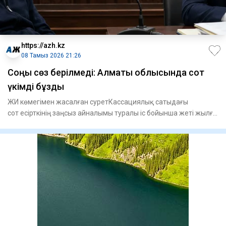
https://azh.kz
08 Тамыз 2026 21:26
​Соңғы сөз берілмеді: Алматы облысында сот
үкімді бұзды
ЖИ көмегімен жасалған суретКассациялық сатыдағы
сот есірткінің заңсыз айналымы туралы іс бойынша жеті жылға
сотталған А