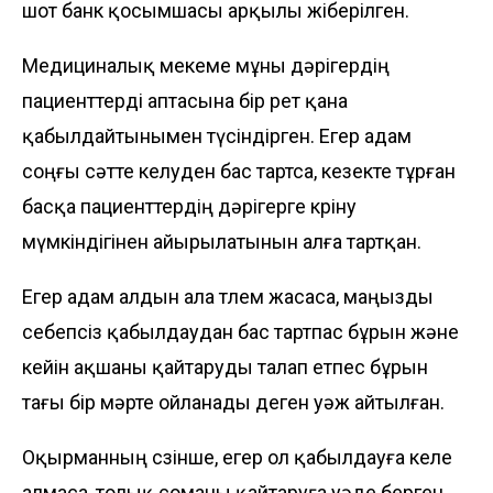
шот банк қосымшасы арқылы жіберілген.
Медициналық мекеме мұны дәрігердің
пациенттерді аптасына бір рет қана
қабылдайтынымен түсіндірген. Егер адам
соңғы сәтте келуден бас тартса, кезекте тұрған
басқа пациенттердің дәрігерге көріну
мүмкіндігінен айырылатынын алға тартқан.
Егер адам алдын ала төлем жасаса, маңызды
себепсіз қабылдаудан бас тартпас бұрын және
кейін ақшаны қайтаруды талап етпес бұрын
тағы бір мәрте ойланады деген уәж айтылған.
Оқырманның сөзінше, егер ол қабылдауға келе
алмаса, толық соманы қайтаруға уәде берген,