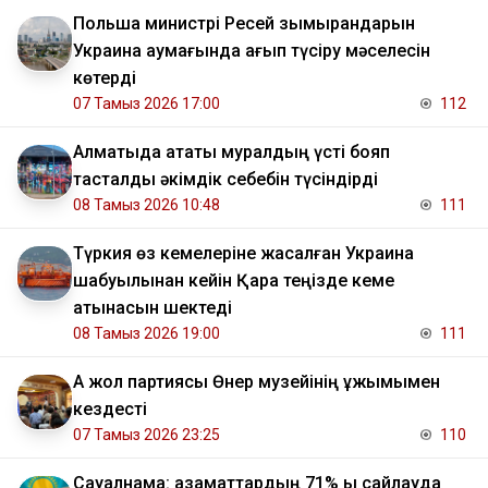
Польша министрі Ресей зымырандарын
Украина аумағында қағып түсіру мәселесін
көтерді
07 Тамыз 2026 17:00
112
Алматыда атақты муралдың үсті бояп
тасталды әкімдік себебін түсіндірді
08 Тамыз 2026 10:48
111
Түркия өз кемелеріне жасалған Украина
шабуылынан кейін Қара теңізде кеме
қатынасын шектеді
08 Тамыз 2026 19:00
111
Ақ жол партиясы Өнер музейінің ұжымымен
кездесті
07 Тамыз 2026 23:25
110
Сауалнама: азаматтардың 71% ы сайлауда