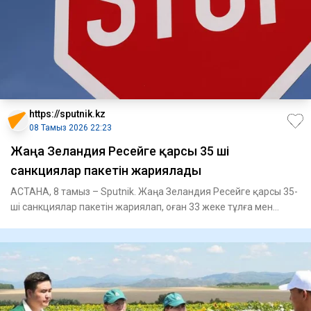
https://sputnik.kz
08 Тамыз 2026 22:23
Жаңа Зеландия Ресейге қарсы 35 ші
санкциялар пакетін жариялады
АСТАНА, 8 тамыз – Sputnik. Жаңа Зеландия Ресейге қарсы 35-
ші санкциялар пакетін жариялап, оған 33 жеке тұлға мен
заңды т