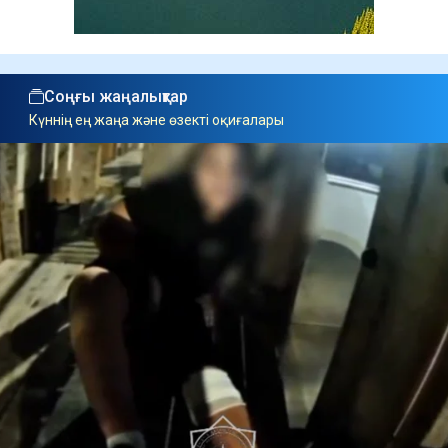
Соңғы жаңалықтар
Күннің ең жаңа және өзекті оқиғалары