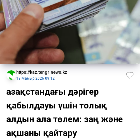
https://kaz.tengrinews.kz
19 Мамыр 2026 09:12
Қазақстандағы дәрігер
қабылдауы үшін толық
алдын ала төлем: заң және
ақшаны қайтару