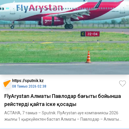
https://sputnik.kz
08 Тамыз 2026 02:38
FlyArystan Алматы Павлодар бағыты бойынша
рейстерді қайта іске қосады
АСТАНА, 7 тамыз – Sputnik. FlyArystan әуе компаниясы 2026
жылғы 1 қыркүйектен бастап Алматы – Павлодар – Алматы
бағыты б