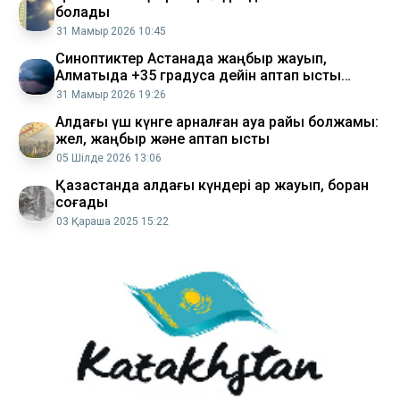
болады
31 Мамыр 2026 10:45
Синоптиктер Астанада жаңбыр жауып,
Алматыда +35 градусқа дейін аптап ыстық
болатынын ескертті
31 Мамыр 2026 19:26
Алдағы үш күнге арналған ауа райы болжамы:
жел, жаңбыр және аптап ыстық
05 Шілде 2026 13:06
Қазақстанда алдағы күндері қар жауып, боран
соғады
03 Қараша 2025 15:22