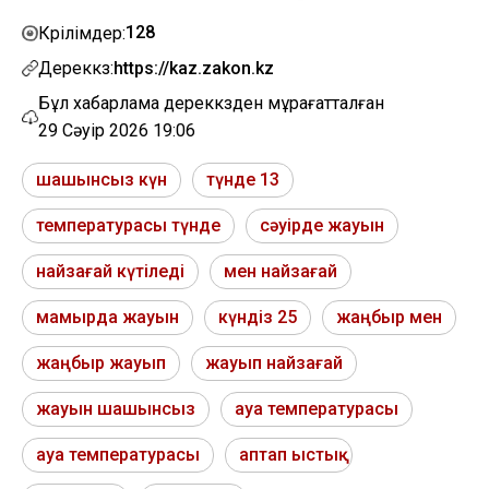
128
Көрілімдер:
Дереккөз:
https://kaz.zakon.kz
Бұл хабарлама дереккөзден мұрағатталған
29 Сәуір 2026 19:06
шашынсыз күн
түнде 13
температурасы түнде
сәуірде жауын
найзағай күтіледі
мен найзағай
мамырда жауын
күндіз 25
жаңбыр мен
жаңбыр жауып
жауып найзағай
жауын шашынсыз
ауа температурасы
ауа температурасы
аптап ыстық