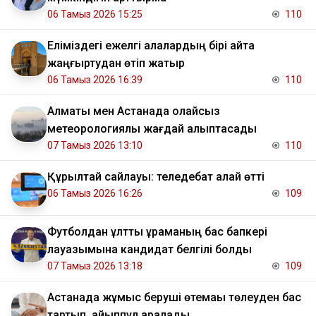
06 Тамыз 2026 15:25
110
Еліміздегі ежелгі қалалардың бірі қайта
жаңғыртудан өтіп жатыр
06 Тамыз 2026 16:39
110
Алматы мен Астанада қолайсыз
метеорологиялық жағдай қалыптасады
07 Тамыз 2026 13:10
110
Құрылтай сайлауы: теледебат қалай өтті
06 Тамыз 2026 16:26
109
Футболдан ұлттық құраманың бас бапкері
лауазымына кандидат белгілі болды
07 Тамыз 2026 13:18
109
Астанада жұмыс беруші өтемақы төлеуден бас
тартып, айыппұл арқалады