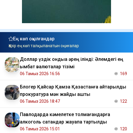
Ең көп оқылғандар
Қазір ең көп талқыланатын оқиғалар
Доллар үздік ондыққа әрең ілінді: Әлемдегі ең
қымбат валюталар тізімі
06 Тамыз 2026 16:56
169
Блогер Қайсар Қамза Қазақстанға қайтарылды
прокуратура мән жайды ашты
06 Тамыз 2026 18:47
122
Павлодарда кәмелетке толмағандарға
алкоголь сатқандар жауапқа тартылды
06 Тамыз 2026 15:01
120