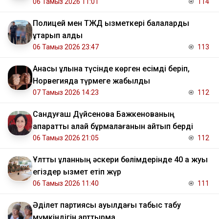
06 Тамыз 2026 11:01
114
Полицей мен ТЖД қызметкері балаларды
құтқарып қалды
06 Тамыз 2026 23:47
113
Анасы ұлына түсінде көрген есімді беріп,
Норвегияда түрмеге жабылды
07 Тамыз 2026 14:23
112
Сандуғаш Дүйсенова Бажкенованың
ақпаратты қалай бұрмалағанын айтып берді
06 Тамыз 2026 21:05
112
Ұлттық ұланның әскери бөлімдерінде 40 қа жуық
егіздер қызмет етіп жүр
06 Тамыз 2026 11:40
111
Әділет партиясы ауылдағы табыс табу
мүмкіндігін арттырмақ