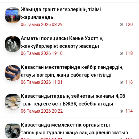
Жақында грант иегерлерінің тізімі
жарияланады
06 Тамыз 2026 08:29
120
Алматы полициясы Канье Уэсттің
жанкүйерлерінt ескерту жасады
06 Тамыз 2026 19:10
118
Қазақстан мектептерінде кейбір пәндердің
атауы өзгеріп, жаңа сабақтар енгізілді
06 Тамыз 2026 11:01
116
Қазақстандықтардың зейнетақы жинағы 4,08
трлн теңгеге өсті БЖЗҚ себебін атады
06 Тамыз 2026 20:22
114
Қазақстанда мемлекеттік қорғаныстық
тапсырыс туралы жаңа заң әзірленіп жатыр