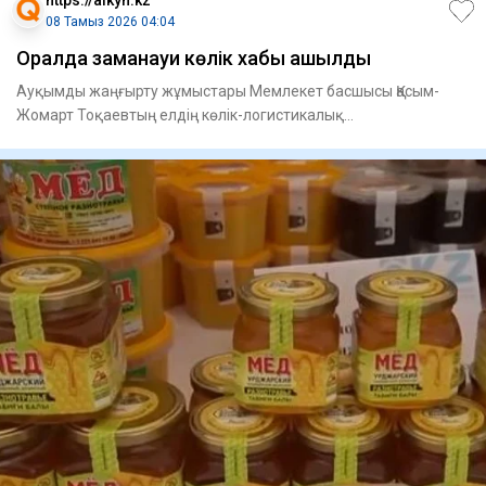
https://aikyn.kz
08 Тамыз 2026 04:04
Оралда заманауи көлік хабы ашылды
Ауқымды жаңғырту жұмыстары Мемлекет басшысы Қасым-
Жомарт Тоқаевтың елдің көлік-логистикалық
инфрақұрылымын дамыту жөні