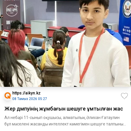
https://aikyn.kz
08 Тамыз 2026 05:27
Жер дүмпуінің жұмбағын шешуге ұмтылған жас
Ал небәрі 11-сынып оқушысы, алматылық Әлихан Ғатаулин
бұл мәселені жасанды интеллект көмегімен шешуге талпынып
жүр. Бі