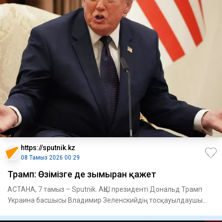
https://sputnik.kz
08 Тамыз 2026 00:29
Трамп: Өзімізге де зымыран қажет
АСТАНА, 7 тамыз – Sputnik. АҚШ президенті Дональд Трамп
Украина басшысы Владимир Зеленскийдің тосқауылдаушы
зымырандар ж