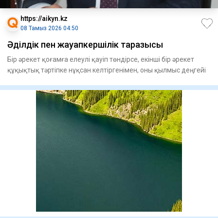
https://aikyn.kz
08 Тамыз 2026 04:50
Әділдік пен жауапкершілік таразысы
Бір әрекет қоғамға елеулі қауіп төндірсе, екінші бір әрекет
құқықтық тәртіпке нұқсан келтіргенімен, оны қылмыс деңгейі