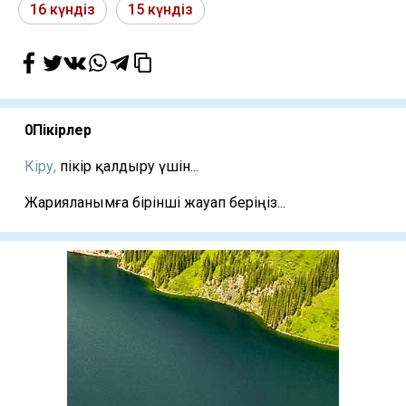
16 күндіз
15 күндіз
0
Пікірлер
Кіру,
пікір қалдыру үшін...
Жарияланымға бірінші жауап беріңіз...