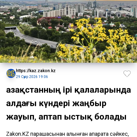
https://kaz.zakon.kz
29 Сәуір 2026 19:06
Қазақстанның ірі қалаларында
алдағы күндері жаңбыр
жауып, аптап ыстық болады
Zakon.KZ парақшасынан алынған ақпаратқа сәйкес,