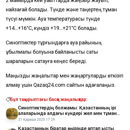
2 мамырда кей уақыттарда жаңбыр жауып,
найзағай болады. Түнде және таңертең тұман
түсуі мүмкін. Ауа температурасы түнде
+14...+16°C, күндіз +19...+21°C болады.
Синоптиктер тұрғындарға ауа райының
құбылмалы болуына байланысты сақтық
шараларын сақтауға кеңес береді.
Маңызды жаңалықтар мен жаңартуларды өткізіп
алмау үшін Qazaq24.com сайтын қадағалаңыз.
Бұл тақырыптағы басқа жаңалықтар:
Синоптиктердің болжамы: Қазақстанның ірі
қалаларында алдағы күндері жел мен тұман
болады
21 Қараша 2025 17:29
Қазақстанның бірқатар өңірінде аптап ыстық