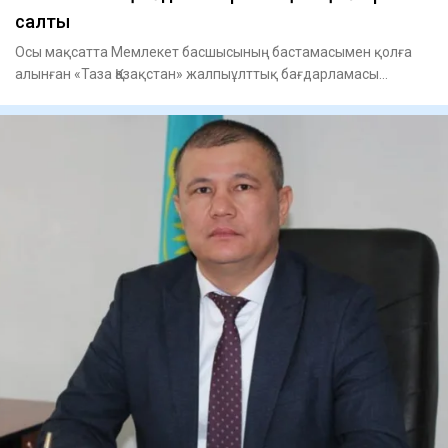
салты
Осы мақсатта Мемлекет басшысының бастамасымен қолға
алынған «Таза Қазақстан» жалпыұлттық бағдарламасы
еліміздің барлық