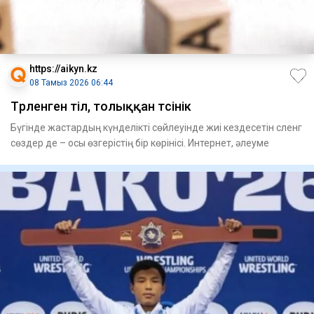
https://aikyn.kz
08 Тамыз 2026 06:44
Түрленген тіл, толыққан түсінік
Бүгінде жастардың күнделікті сөйлеуінде жиі кездесетін сленг
сөздер де – осы өзгерістің бір көрінісі. Интернет, әлеуме