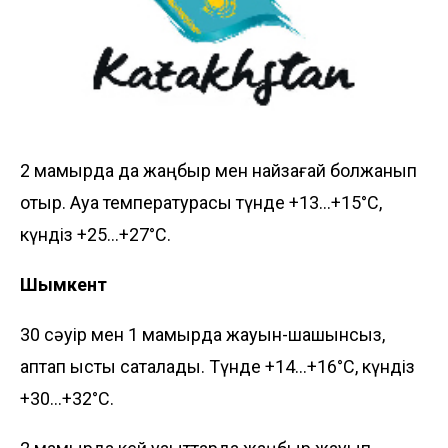
2 мамырда да жаңбыр мен найзағай болжанып
отыр. Ауа температурасы түнде +13...+15°C,
күндіз +25...+27°C.
Шымкент
30 сәуір мен 1 мамырда жауын-шашынсыз,
аптап ыстық сақталады. Түнде +14...+16°C, күндіз
+30...+32°C.