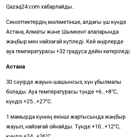
Qazaq24.com хабарлайды..
Синоптиктердің мәліметінше, алдағы үш күнде
Астана, Алматы және Шымкент қалаларында
жаңбыр мен найзағай күтіледі. Кей өңірлерде
ауа температурасы +32 градусқа дейін көтеріледі.
Астана
30 сәуірде жауын-шашынсыз, күн құбылмалы
болады. Ауа температурасы түнде +6...+8°C,
күндіз +25...+27°C.
1 мамырда күннің екінші жартысында жаңбыр
жауып, найзағай ойнайды. Түнде +10...+12°C,
күндіз +24...+26°C.