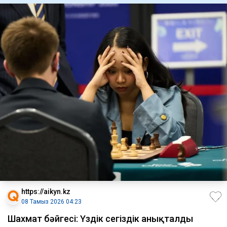
https://aikyn.kz
08 Тамыз 2026 04:23
Шахмат бәйгесі: Үздік сегіздік анықталды