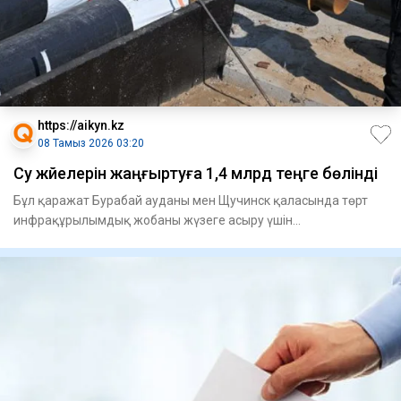
https://aikyn.kz
08 Тамыз 2026 03:20
Су жүйелерін жаңғыртуға 1,4 млрд теңге бөлінді
Бұл қаражат Бурабай ауданы мен Щучинск қаласында төрт
инфрақұрылымдық жобаны жү­зеге асыру үшін
қарастырылған. Атап ай