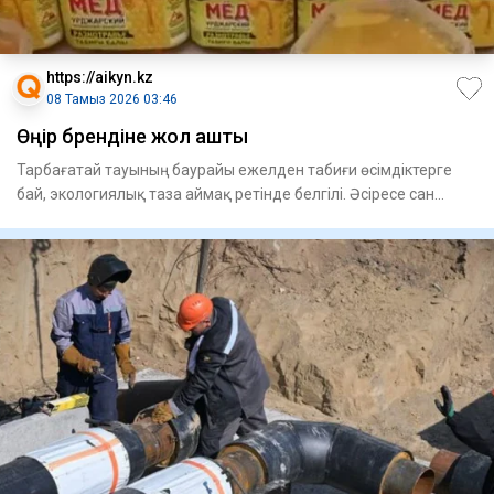
https://aikyn.kz
08 Тамыз 2026 03:46
Өңір брендіне жол ашты
Тарбағатай тауының баурайы ежелден табиғи өсімдіктерге
бай, экологиялық таза аймақ ретінде белгілі. Әсіресе сан
алуан