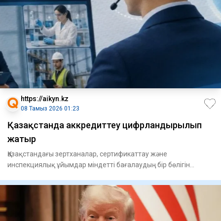
https://aikyn.kz
08 Тамыз 2026 01:23
Қазақстанда аккредиттеу цифрландырылып
жатыр
Қазақстандағы зертханалар, сертификаттау және
инспекциялық ұйымдар міндетті бағалаудың бір бөлігін
қашықтан өте бастад