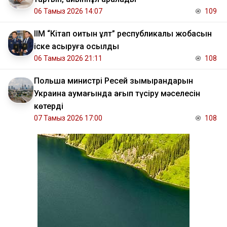
06 Тамыз 2026 14:07
109
ІІМ “Кітап оқитын ұлт” республикалық жобасын
іске асыруға қосылды
06 Тамыз 2026 21:11
108
Польша министрі Ресей зымырандарын
Украина аумағында қағып түсіру мәселесін
көтерді
07 Тамыз 2026 17:00
108