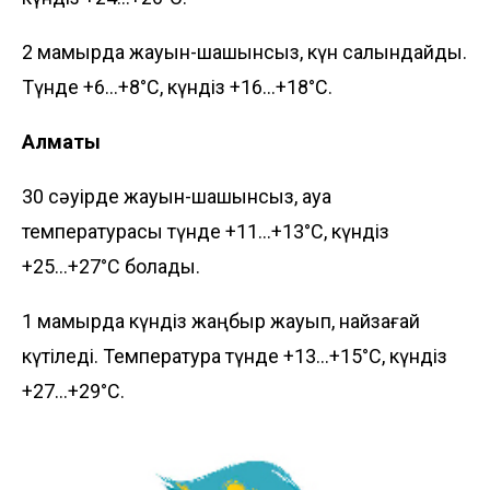
2 мамырда жауын-шашынсыз, күн салқындайды.
Түнде +6...+8°C, күндіз +16...+18°C.
Алматы
30 сәуірде жауын-шашынсыз, ауа
температурасы түнде +11...+13°C, күндіз
+25...+27°C болады.
1 мамырда күндіз жаңбыр жауып, найзағай
күтіледі. Температура түнде +13...+15°C, күндіз
+27...+29°C.