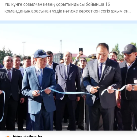
Үш күнге созылған кезең қорытындысы бойынша 16
команданың арасынан үздік нәтиже көрсеткен сегіз ұжым енді
жарысты плей