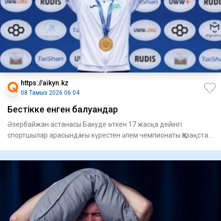
https://aikyn.kz
08 Тамыз 2026 06:04
Бестікке енген балуандар
Әзербайжан астанасы Бакуде өткен 17 жасқа дейінгі
спортшылар арасындағы күрестен әлем чемпионаты Қазақстан
құрамасы үш