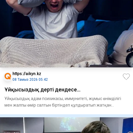
https://aikyn.kz
08 Тамыз 2026 05:42
Ұйқысыздық дерті дендесе...
Ұйқысыздық адам психикасы, иммунитеті, жұмыс өнімділігі
мен жалпы өмір салтын біртіндеп құлдыратып жатқан
ғасырдың үнс