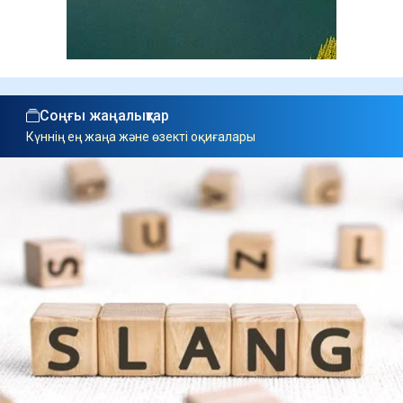
Соңғы жаңалықтар
Күннің ең жаңа және өзекті оқиғалары