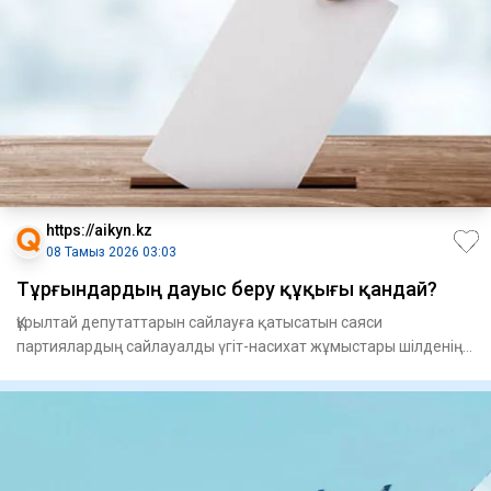
https://aikyn.kz
08 Тамыз 2026 03:03
Тұрғындардың дауыс беру құқығы қандай?
Құрылтай депутаттарын сайлауға қа­тысатын саяси
партиялардың сай­лауалды үгіт-насихат жұмыстары шіл­денің
23-і күні ба