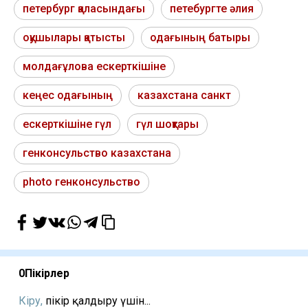
петербург қаласындағы
петебургте әлия
оқушылары қатысты
одағының батыры
молдағұлова ескерткішіне
кеңес одағының
казахстана санкт
ескерткішіне гүл
гүл шоқтары
генконсульство казахстана
photo генконсульство
0
Пікірлер
Кіру,
пікір қалдыру үшін...