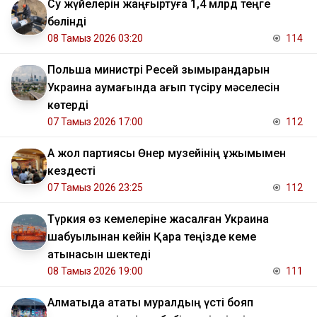
Су жүйелерін жаңғыртуға 1,4 млрд теңге
бөлінді
08 Тамыз 2026 03:20
114
Польша министрі Ресей зымырандарын
Украина аумағында қағып түсіру мәселесін
көтерді
07 Тамыз 2026 17:00
112
Ақ жол партиясы Өнер музейінің ұжымымен
кездесті
07 Тамыз 2026 23:25
112
Түркия өз кемелеріне жасалған Украина
шабуылынан кейін Қара теңізде кеме
қатынасын шектеді
08 Тамыз 2026 19:00
111
Алматыда атақты муралдың үсті бояп