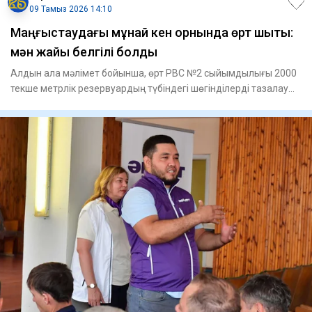
09 Тамыз 2026 14:10
Маңғыстаудағы мұнай кен орнында өрт шықты:
мән жайы белгілі болды
Алдын ала мәлімет бойынша, өрт РВС №2 сыйымдылығы 2000
текше метрлік резервуардың түбіндегі шөгінділерді тазалау
жұмыст