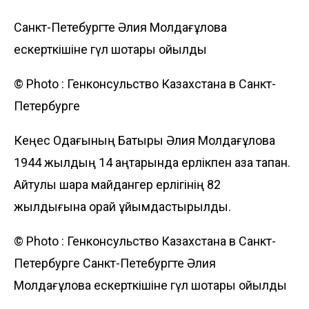
Санкт-Петебургте Әлия Молдағұлова
ескерткішіне гүл шоқтары қойылды
© Photo :
Генконсульство Казахстана в Санкт-
Петербурге
Кеңес Одағының Батыры Әлия Молдағұлова
1944 жылдың 14 қаңтарында ерлікпен қаза тапқан.
Айтулы шара майдангер ерлігінің 82
жылдығына орай ұйымдастырылды.
© Photo :
Генконсульство Казахстана в Санкт-
Петербурге
Санкт-Петебургте Әлия
Молдағұлова ескерткішіне гүл шоқтары қойылды