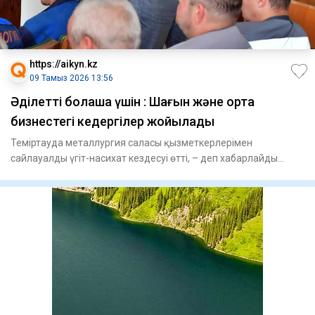
https://aikyn.kz
09 Тамыз 2026 13:56
Әділетті болашақ үшін : Шағын және орта
бизнестегі кедергілер жойылады
Теміртауда металлургия саласы қызметкерлерімен
сайлауалды үгіт-насихат кездесуі өтті, – деп хабарлайды
Aikyn.kz сайты.