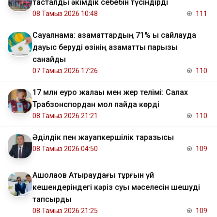
тасталды әкімдік себебін түсіндірді
08 Тамыз 2026 10:48
111
Сауалнама: азаматтардың 71% ы сайлауда
дауыс беруді өзінің азаматтық парызы
санайды
07 Тамыз 2026 17:26
110
17 млн еуро жалақы мен жер телімі: Салах
Трабзонспордан мол пайда көрді
08 Тамыз 2026 21:21
110
Әділдік пен жауапкершілік таразысы
08 Тамыз 2026 04:50
109
​Ақшолақов Атыраудағы тұрғын үй
кешендеріндегі кәріз суы мәселесін шешуді
тапсырды
08 Тамыз 2026 21:25
109