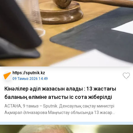
https://sputnik.kz
09 Тамыз 2026 14:49
Кінәлілер әділ жазасын алады : 13 жастағы
баланың өліміне қатысты іс сотқа жіберілді
АСТАНА, 9 тамыз – Sputnik. Денсаулық сақтау министрі
Ақмарал Әлназарова Маңғыстау облысында 13 жасар
баланың көз жұмуына