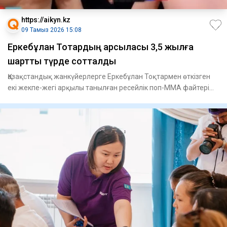
https://aikyn.kz
09 Тамыз 2026 15:08
Еркебұлан Тоқтардың қарсыласы 3,5 жылға
шартты түрде сотталды
Қазақстандық жанкүйерлерге Еркебұлан Тоқтармен өткізген
екі жекпе-жегі арқылы танылған ресейлік поп-ММА файтері
Фарид