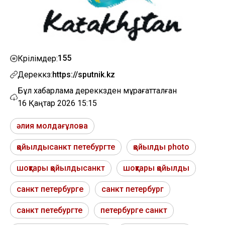
155
Көрілімдер:
Дереккөз:
https://sputnik.kz
Бұл хабарлама дереккөзден мұрағатталған
16 Қаңтар 2026 15:15
әлия молдағұлова
қойылдысанкт петебургте
қойылды photo
шоқтары қойылдысанкт
шоқтары қойылды
санкт петербурге
санкт петербург
санкт петебургте
петербурге санкт