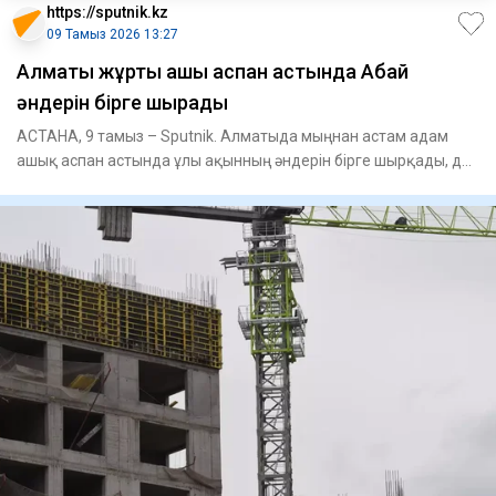
https://sputnik.kz
09 Тамыз 2026 13:27
Алматы жұрты ашық аспан астында Абай
әндерін бірге шырқады
АСТАНА, 9 тамыз – Sputnik. Алматыда мыңнан астам адам
ашық аспан астында ұлы ақынның әндерін бірге шырқады, деп
хабарлад