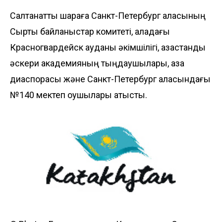
Салтанатты шараға Санкт-Петербург қаласының
Сыртқы байланыстар комитеті, қаладағы
Красногвардейск ауданы әкімшілігі, қазақстандық
әскери академияның тыңдаушылары, қазақ
диаспорасы және Санкт-Петербург қаласындағы
№140 мектеп оқушылары қатысты.