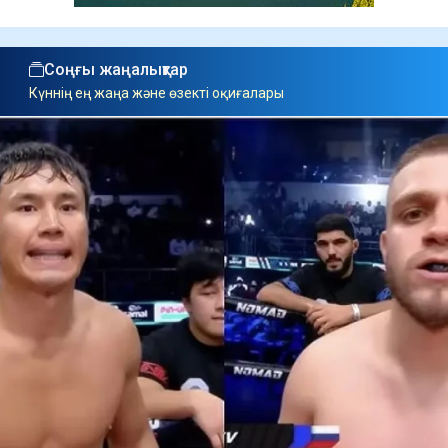
Соңғы жаңалықтар
Күннің ең жаңа және өзекті оқиғалары