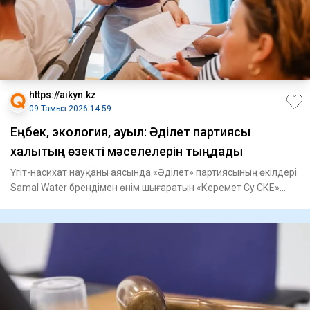
https://aikyn.kz
09 Тамыз 2026 14:59
Еңбек, экология, ауыл: Әділет партиясы
халықтың өзекті мәселелерін тыңдады
Үгіт-насихат науқаны аясында «Әділет» партиясының өкілдері
Samal Water брендімен өнім шығаратын «Керемет Су СКЕ»
ЖШС-н