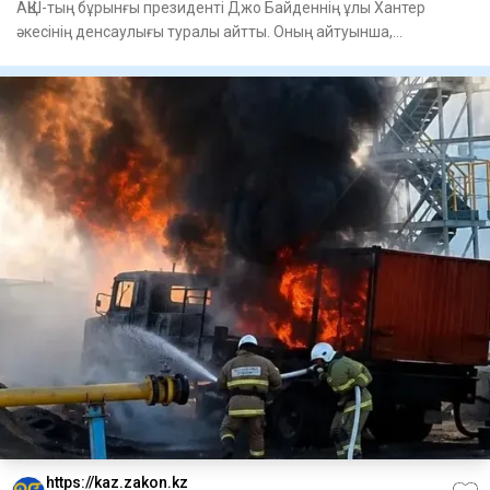
АҚШ-тың бұрынғы президенті Джо Байденнің ұлы Хантер
әкесінің денсаулығы туралы айтты. Оның айтуынша,
саясаткердің аур
https://kaz.zakon.kz