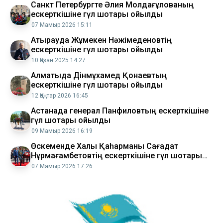
Санкт Петербургте Әлия Молдағұлованың
ескерткішіне гүл шоқтары қойылды
07 Мамыр 2026 15:11
Атырауда Жұмекен Нәжімеденовтің
ескерткішіне гүл шоқтары қойылды
10 Қазан 2025 14:27
Алматыда Дінмұхамед Қонаевтың
ескерткішіне гүл шоқтары қойылды
12 Қаңтар 2026 16:45
Астанада генерал Панфиловтың ескерткішіне
гүл шоқтары қойылды
09 Мамыр 2026 16:19
Өскеменде Халық Қаһарманы Сағадат
Нұрмағамбетовтің ескерткішіне гүл шоқтары
қойылды
07 Мамыр 2026 17:26