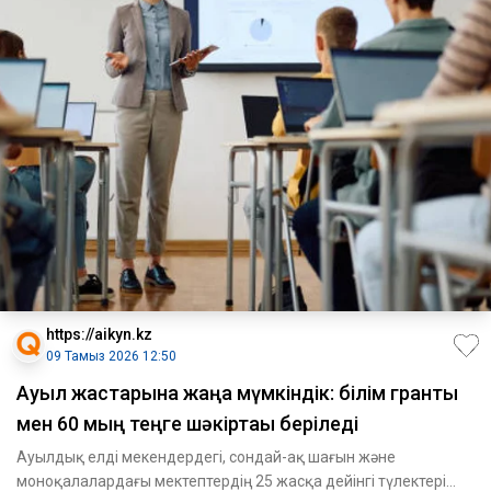
https://aikyn.kz
09 Тамыз 2026 12:50
Ауыл жастарына жаңа мүмкіндік: білім гранты
мен 60 мың теңге шәкіртақы беріледі
Ауылдық елді мекендердегі, сондай-ақ шағын және
моноқалалардағы мектептердің 25 жасқа дейінгі түлектері