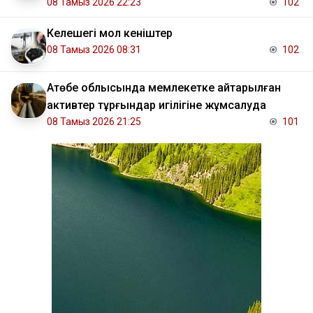
08 Тамыз 2026 22:23
102
Келешегі мол кеніштер
08 Тамыз 2026 08:31
102
​Ақтөбе облысында мемлекетке қайтарылған
активтер тұрғындар игілігіне жұмсалуда
08 Тамыз 2026 21:25
101