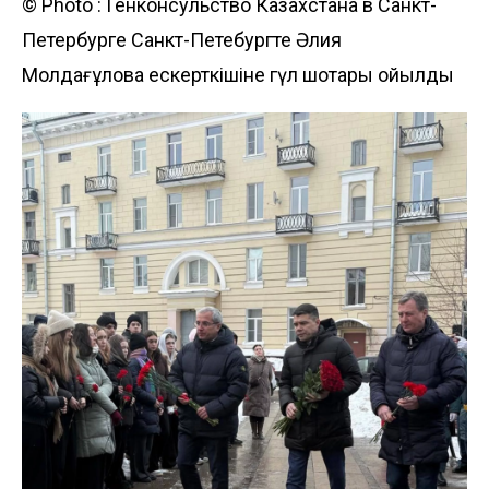
© Photo :
Генконсульство Казахстана в Санкт-
Петербурге
Санкт-Петебургте Әлия
Молдағұлова ескерткішіне гүл шоқтары қойылды