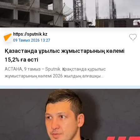
https://sputnik.kz
09 Тамыз 2026 13:27
Қазақстанда құрылыс жұмыстарының көлемі
15,2% ға өсті
АСТАНА, 9 тамыз – Sputnik. Қазақстанда құрылыс
жұмыстарының көлемі 2026 жылдың алғашқы
жартыжылдығында 4,1 трлн теңгені