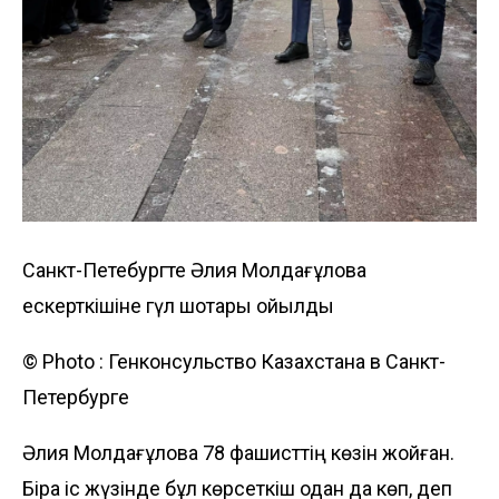
Санкт-Петебургте Әлия Молдағұлова
ескерткішіне гүл шоқтары қойылды
© Photo :
Генконсульство Казахстана в Санкт-
Петербурге
Әлия Молдағұлова 78 фашисттің көзін жойған.
Бірақ іс жүзінде бұл көрсеткіш одан да көп, деп