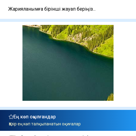
Жарияланымға бірінші жауап беріңіз...
Ең көп оқылғандар
Қазір ең көп талқыланатын оқиғалар