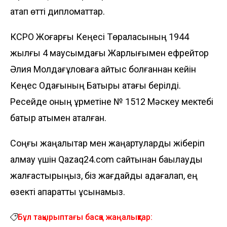
атап өтті дипломаттар.
КСРО Жоғарғы Кеңесі Төралқасының 1944
жылғы 4 маусымдағы Жарлығымен ефрейтор
Әлия Молдағұловаға қайтыс болғаннан кейін
Кеңес Одағының Батыры атағы берілді.
Ресейде оның құрметіне № 1512 Мәскеу мектебі
батыр атымен аталған.
Соңғы жаңалықтар мен жаңартуларды жіберіп
алмау үшін Qazaq24.com сайтынан бақылауды
жалғастырыңыз, біз жағдайды қадағалап, ең
өзекті ақпаратты ұсынамыз.
Бұл тақырыптағы басқа жаңалықтар: