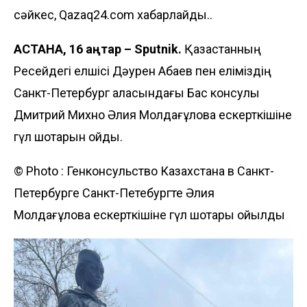
сәйкес, Qazaq24.com хабарлайды..
АСТАНА, 16 қаңтар – Sputnik.
Қазақстанның
Ресейдегі елшісі Дәурен Абаев пен еліміздің
Санкт-Петербург қаласындағы Бас консулы
Дмитрий Михно Әлия Молдағұлова ескерткішіне
гүл шоқтарын қойды.
© Photo :
Генконсульство Казахстана в Санкт-
Петербурге
Санкт-Петебургте Әлия
Молдағұлова ескерткішіне гүл шоқтары қойылды