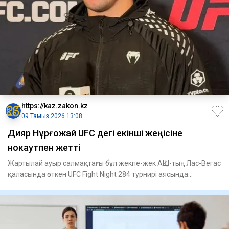
https://kaz.zakon.kz
09 Тамыз 2026 13:08
Дияр Нұрғожай UFC дегі екінші жеңісіне
нокаутпен жетті
Жартылай ауыр салмақтағы бұл жекпе-жек АҚШ-тың Лас-Вегас
қаласында өткен UFC Fight Night 284 турнирі аясында
ұйымдастыр