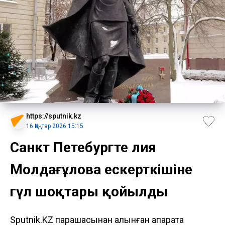
https://sputnik.kz
16 Қаңтар 2026 15:15
Санкт Петебургте Әлия
Молдағұлова ескерткішіне
гүл шоқтары қойылды
Sputnik.KZ парақшасынан алынған ақпаратқа