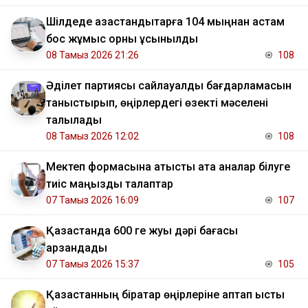
​Шілдеде қазақстандықтарға 104 мыңнан астам
бос жұмыс орны ұсынылды
08 Тамыз 2026 21:26
108
Әділет партиясы сайлауалды бағдарламасын
таныстырып, өңірлердегі өзекті мәселені
талқылады
08 Тамыз 2026 12:02
108
Мектеп формасына қатысты ата аналар білуге
тиіс маңызды талаптар
07 Тамыз 2026 16:09
107
Қазақстанда 600 ге жуық дәрі бағасы
арзандады
07 Тамыз 2026 15:37
105
Қазақстанның бірқатар өңірлеріне аптап ыстық