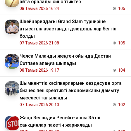
қайта оралады синоптиктер
08 Тамыз 2026 16:24
105
Швейцариядағы Grand Slam турниріне
қатысатын қазақстандық дзюдошылар белгілі
болды
07 Тамыз 2026 21:08
105
Челси Миланды жеңген ойында Дастан
Сәтпаев алаңға шықпады
08 Тамыз 2026 19:17
104
Шымкенттік кәсіпкерлермен кездесуде орта
бизнес пен креативті экономиканы дамыту
мәселесі талқыланды
07 Тамыз 2026 20:10
102
Жаңа Зеландия Ресейге қарсы 35 ші
санкциялар пакетін жариялады