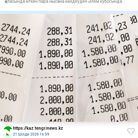
қаласында өткен пара нысана көздеуден Әлем кубогында
табысты өнер көр
https://kaz.tengrinews.kz
21 Шілде 2026 16:59