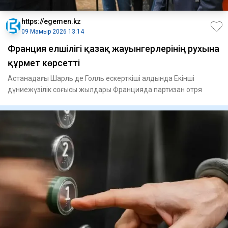
https://egemen.kz
09 Мамыр 2026 13:14
Франция елшілігі қазақ жауынгерлерінің рухына
құрмет көрсетті
Астанадағы Шарль де Голль ескерткіші алдында Екінші
дүниежүзілік соғысы жылдары Францияда партизан отря