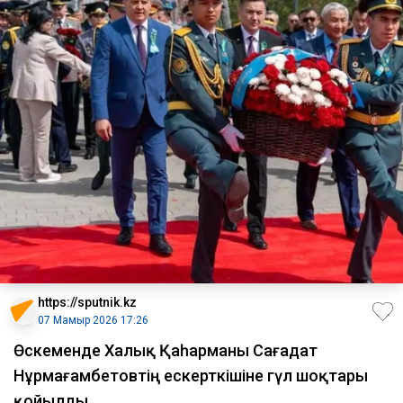
https://sputnik.kz
07 Мамыр 2026 17:26
Өскеменде Халық Қаһарманы Сағадат
Нұрмағамбетовтің ескерткішіне гүл шоқтары
қойылды