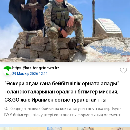
https://kaz.tengrinews.kz
29 Мамыр 2026 12:11
“Әскери адам ғана бейбітшілік орната алады“.
Голан жоталарынан оралған бітімгер миссия,
CS:GO және Иранмен соғыс туралы айтты
Ол біздің өтінішіміз бойынша көк галстугін тағып жатыр. Бұл -
БҰҰ бітімгершілік күштері салтанатты формасының элемент