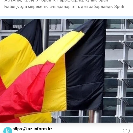
Байқоңырда мерекелік іс-шаралар өтті, деп хабарлайды Sputnik
Қазақст
https://kaz.inform.kz