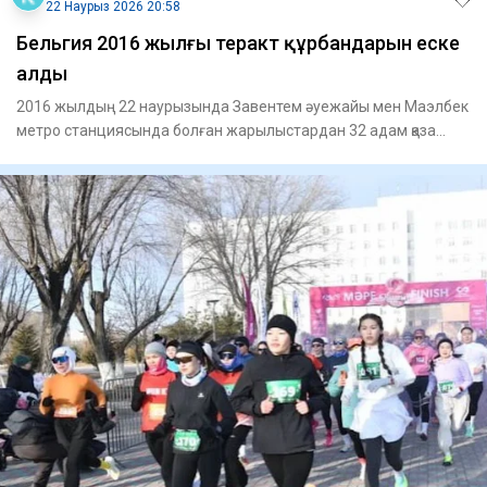
22 Наурыз 2026 20:58
Бельгия 2016 жылғы теракт құрбандарын еске
алды
2016 жылдың 22 наурызында Завентем әуежайы мен Маэлбек
метро станциясында болған жарылыстардан 32 адам қаза
тауып, 300-