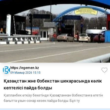
https://egemen.kz
09 Мамыр 2026 15:15
Қазақстан және Өзбекстан шекарасында көлік
кептелісі пайда болды
Қапланбек өткізу бекетінде Қазақстаннан Өзбекстанға өтетін
бағытта ұзын-сонар кезек пайда болды. Бұл ту