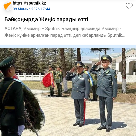
https://sputnik.kz
09 Мамыр 2026 17:44
Байқоңырда Жеңіс парады өтті
АСТАНА, 9 мамыр – Sputnik. Байқоңыр қаласында 9 мамыр -
Жеңіс күніне арналған парад өтті, деп хабарлайды Sputnik
Қазақст