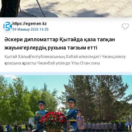
https://egemen.kz
09 Мамыр 2026 16:35
Әскери дипломаттар Қытайда қаза тапқан
жауынгерлердің рухына тағзым етті
Қытай Халық Республикасының Хэбэй өлкесіндегі Чжанцзякоу
қаласына қарасты Чжанбэй уезінде Ұлы Отан соғы