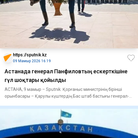
https://sputnik.kz
09 Мамыр 2026 16:19
Астанада генерал Панфиловтың ескерткішіне
гүл шоқтары қойылды
АСТАНА, 9 мамыр – Sputnik. Қорғаныс министрінің бірінші
орынбасары – Қарулы күштердің Бас штаб бастығы генерал-
лейтенант