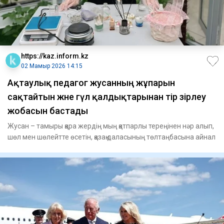
https://kaz.inform.kz
02 Мамыр 2026 14:15
Ақтаулық педагог жусанның жұпарын
сақтайтын және гүл қалдықтарынан әтір әзірлеу
жобасын бастады
Жусан – тамыры қара жердің мың қатпарлы тереңінен нәр алып,
шөл мен шөлейтте өсетін, қазақ даласының төлтаңбасына айнал