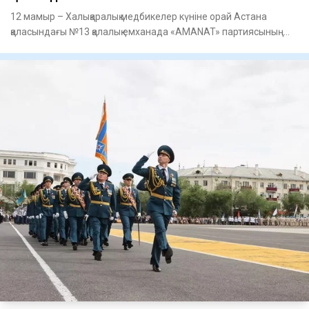
12 мамыр – Халықаралық медбикелер күніне орай Астана
қаласындағы №13 қалалық емханада «AMANAT» партиясының
бастамасыме