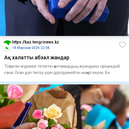
https://kaz.tengrinews.kz
18 Маусым 2026 22:08
Ақ халатты абзал жандар
Тоқтаған жүрекке тігілетін қантамырдың жуандығы сіріңкедей
ғана. Оған дәл тигізу үшін дірілдемейтін нық қол керек. Бе