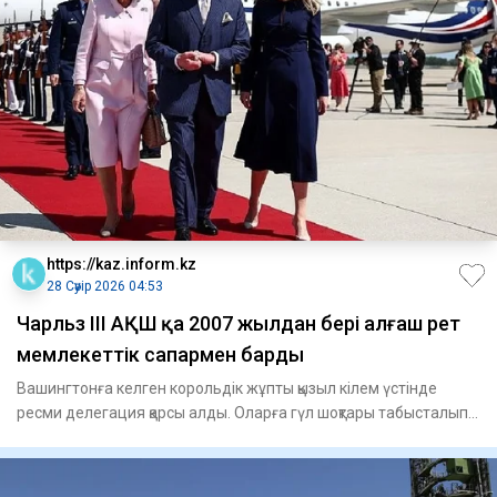
https://kaz.inform.kz
28 Сәуір 2026 04:53
Чарльз III АҚШ қа 2007 жылдан бері алғаш рет
мемлекеттік сапармен барды
Вашингтонға келген корольдік жұпты қызыл кілем үстінде
ресми делегация қарсы алды. Оларға гүл шоқтары табысталып,
Ұлыбр