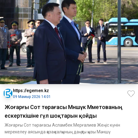
https://egemen.kz
09 Мамыр 2026 14:01
Жоғарғы Сот төрағасы Мәншүк Мәметованың
ескерткішіне гүл шоқтарын қойды
Жоғарғы Сот төрағасы Асламбек Мерғалиев Жеңіс күнін
мерекелеу аясында қазақ халқының даңқты қызы Мәншү