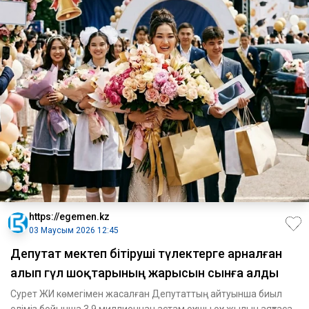
https://egemen.kz
03 Маусым 2026 12:45
Депутат мектеп бітіруші түлектерге арналған
алып гүл шоқтарының жарысын сынға алды
Сурет ЖИ көмегімен жасалған Депутаттың айтуынша биыл
еліміз бойынша 3,9 миллионнан астам оқушы оқу жылын аяқтаса,