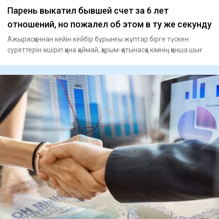
Парень выкатил бывшей счет за 6 лет
отношений, но пожалел об этом в ту же секунду
Ажырасқаннан кейін кейбір бұрынғы жұптар бірге түскен
суреттерін өшіріп қана қоймай, қарым-қатынасқа кімнің қанша шығ