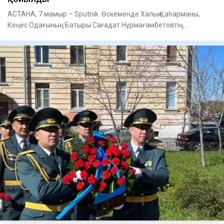
АСТАНА, 7 мамыр – Sputnik. Өскеменде Халық Қаһарманы,
Кеңес Одағының Батыры Сағадат Нұрмағамбетовтің
ескерткішіне гүл шо