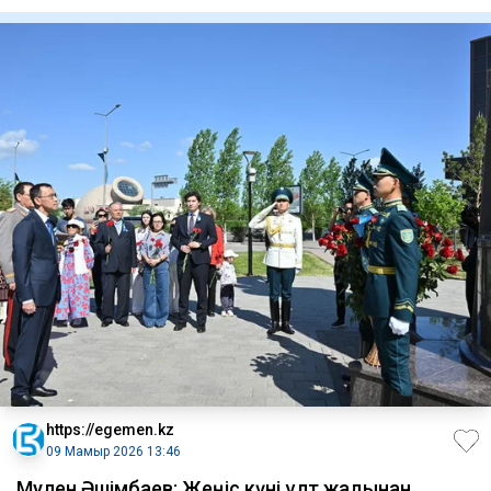
https://egemen.kz
09 Мамыр 2026 13:46
Мәулен Әшімбаев: Жеңіс күні ұлт жадынан