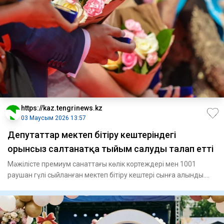
https://kaz.tengrinews.kz
03 Маусым 2026 13:57
Депутаттар мектеп бітіру кештеріндегі
орынсыз салтанатқа тыйым салуды талап етті
Мәжілісте премиум санаттағы көлік кортеждері мен 1001
раушан гүлі сыйланған мектеп бітіру кештері сынға алынды.
Депут