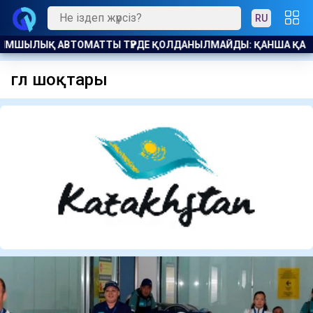
RU
ТАНДЫҚ БОСТАНДЫҚҚА ШЫҚТЫ
ҰЛТССО АҚ ҒА МОНОПОЛИ
гүл шоқтары