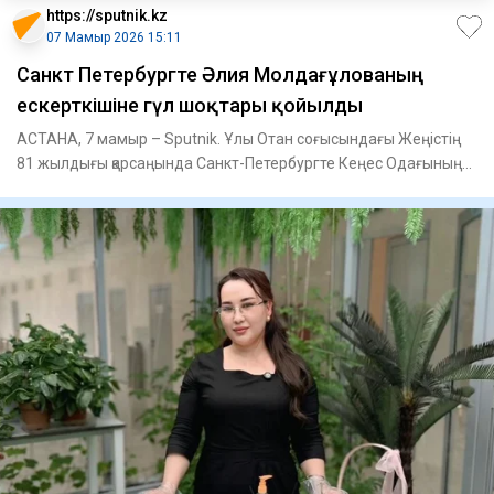
https://sputnik.kz
07 Мамыр 2026 15:11
Санкт Петербургте Әлия Молдағұлованың
ескерткішіне гүл шоқтары қойылды
АСТАНА, 7 мамыр – Sputnik. Ұлы Отан соғысындағы Жеңістің
81 жылдығы қарсаңында Санкт-Петербургте Кеңес Одағының
Батыры Ә