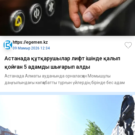
https://egemen.kz
09 Мамыр 2026 12:34
Астанада құтқарушылар лифт ішінде қалып
қойған 5 адамды шығарып алды
Астанада Алматы ауданында орналасқан Момышұлы
даңғылындағы көпқабатты тұрғын үйлердің бірінде бес адам