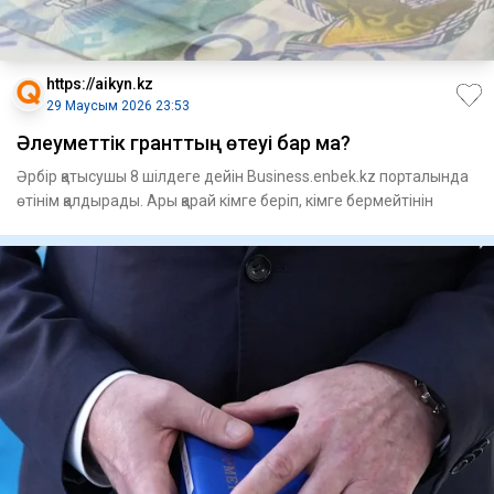
https://aikyn.kz
29 Маусым 2026 23:53
Әлеуметтік гранттың өтеуі бар ма?
Әрбір қатысушы 8 шілдеге дейін Business.enbek.kz порталында
өтінім қалдырады. Ары қарай кімге беріп, кімге бермейтінін