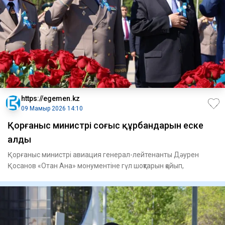
https://egemen.kz
09 Мамыр 2026 14:10
Қорғаныс министрі соғыс құрбандарын еске
алды
Қорғаныс министрі авиация генерал-лейтенанты Дәурен
Қосанов «Отан Ана» монументіне гүл шоқтарын қойып,