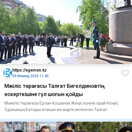
https://egemen.kz
09 Мамыр 2026 11:40
Мәжіліс төрағасы Талғат Бигелдиновтің
ескерткішіне гүл шоғын қойды
Мәжіліс төрағасы Ерлан Қошанов Жеңіс күніне орай Кеңес
Одағының Батыры атағын екі мәрте иеленген Талғат