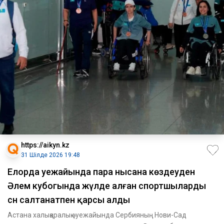
https://aikyn.kz
31 Шілде 2026 19:48
Елорда әуежайында пара нысана көздеуден
Әлем кубогында жүлде алған спортшыларды
сән салтанатпен қарсы алды
Астана халықаралық әуежайында Сербияның Нови-Сад