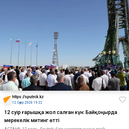
https://sputnik.kz
12 Сәуір 2026 19:22
12 сәуір ғарышқа жол салған күн: Байқоңырда
мерекелік митинг өтті
АСТАНА, 12 сәуір - Sputnik. Ғарышкерлер күніне орай