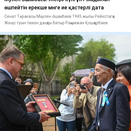
өшпейтін ерекше мәнге ие қастерлі дата
Сенат Төрағасы Мәулен Әшімбаев 1945 жылы Рейхстагқа
Жеңіс туын тіккен даңқты батыр Рақымжан Қошқарбаев