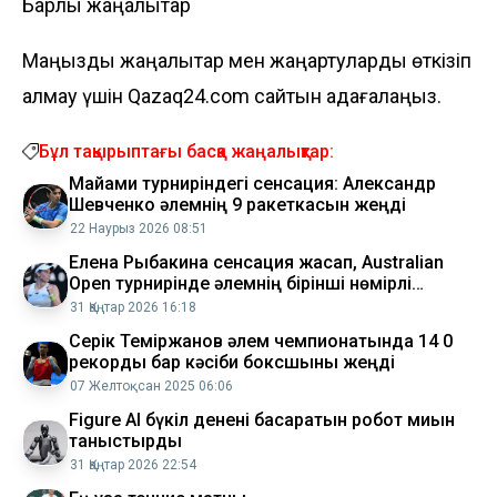
Барлық жаңалықтар
Маңызды жаңалықтар мен жаңартуларды өткізіп
алмау үшін Qazaq24.com сайтын қадағалаңыз.
Бұл тақырыптағы басқа жаңалықтар:
Майами турниріндегі сенсация: Александр
Шевченко әлемнің 9 ракеткасын жеңді
22 Наурыз 2026 08:51
Елена Рыбакина сенсация жасап, Australian
Open турнирінде әлемнің бірінші нөмірлі
теннисшісін жеңді
31 Қаңтар 2026 16:18
Серік Теміржанов әлем чемпионатында 14 0
рекорды бар кәсіби боксшыны жеңді
07 Желтоқсан 2025 06:06
Figure AI бүкіл денені басқаратын робот миын
таныстырды
31 Қаңтар 2026 22:54