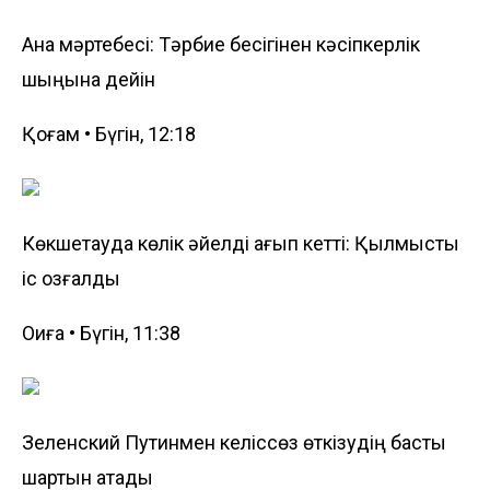
Ана мәртебесі: Тәрбие бесігінен кәсіпкерлік
шыңына дейін
Қоғам • Бүгін, 12:18
Көкшетауда көлік әйелді қағып кетті: Қылмыстық
іс қозғалды
Оқиға • Бүгін, 11:38
Зеленский Путинмен келіссөз өткізудің басты
шартын атады