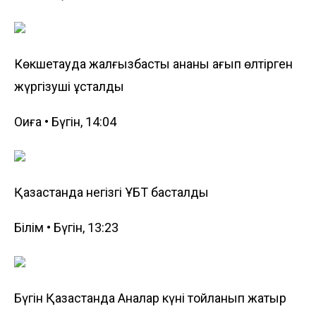
Көкшетауда жалғызбасты ананы қағып өлтірген
жүргізуші ұсталды
Оқиға • Бүгін, 14:04
Қазақстанда негізгі ҰБТ басталды
Білім • Бүгін, 13:23
Бүгін Қазақстанда Аналар күні тойланып жатыр