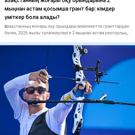
Қазақстанның жоғары оқу орындарына 2
мыңнан астам қосымша грант бар: кімдер
үміткер бола алады?
Қазақстанның жоғары оқу орындары мемлекеттік гранттардан
бөлек, 2026 жылы талапкерлерге 2 мыңнан астам ректорлық,
унив