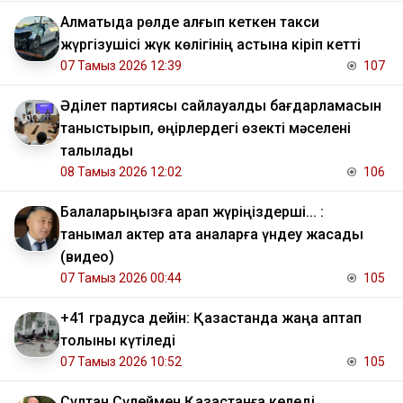
Алматыда рөлде қалғып кеткен такси
жүргізушісі жүк көлігінің астына кіріп кетті
07 Тамыз 2026 12:39
107
Әділет партиясы сайлауалды бағдарламасын
таныстырып, өңірлердегі өзекті мәселені
талқылады
08 Тамыз 2026 12:02
106
Балаларыңызға қарап жүріңіздерші... :
танымал актер ата аналарға үндеу жасады
(видео)
07 Тамыз 2026 00:44
105
+41 градусқа дейін: Қазақстанда жаңа аптап
толқыны күтіледі
07 Тамыз 2026 10:52
105
Сұлтан Сүлеймен Қазақстанға келеді