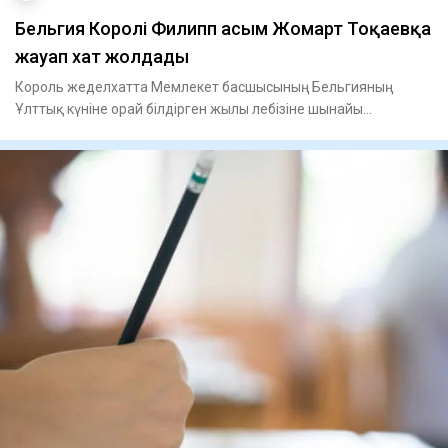
Бельгия Королі Филипп Қасым Жомарт Тоқаевқа
жауап хат жолдады
Король жеделхатта Мемлекет басшысының Бельгияның
Ұлттық күніне орай білдірген жылы лебізіне шынайы
ризашылығын жеткізг