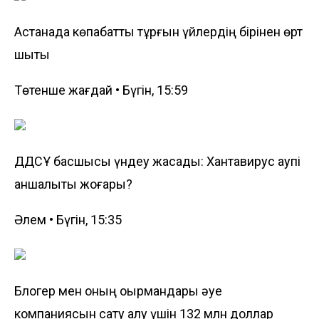
Астанада көпқабатты тұрғын үйлердің бірінен өрт
шықты
Төтенше жағдай • Бүгін, 15:59
ДДСҰ басшысы үндеу жасады: Хантавирус қаупі
қаншалықты жоғары?
Әлем • Бүгін, 15:35
Блогер мен оның оқырмандары әуе
компаниясын сату алу үшін 132 млн доллар