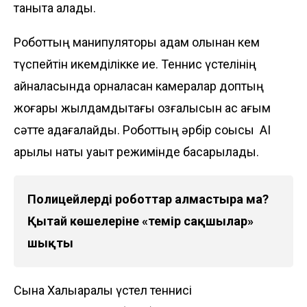
таныта алады.
Роботтың манипуляторы адам қолынан кем
түспейтін икемділікке ие. Теннис үстелінің
айналасында орналасқан камералар доптың
жоғары жылдамдықтағы қозғалысын қас қағым
сәтте қадағалайды. Роботтың әрбір соққысы AI
арқылы нақты уақыт режимінде басқарылады.
Полицейлерді роботтар алмастыра ма?
Қытай көшелеріне «темір сақшылар»
шықты
Сынақ Халықаралық үстел теннисі