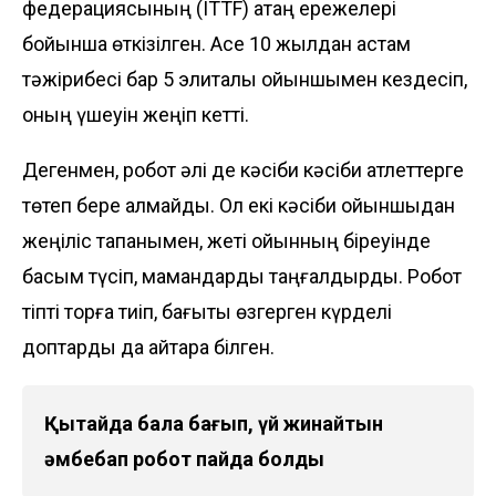
федерациясының (ITTF) қатаң ережелері
бойынша өткізілген. Ace 10 жылдан астам
тәжірибесі бар 5 элиталық ойыншымен кездесіп,
оның үшеуін жеңіп кетті.
Дегенмен, робот әлі де кәсіби кәсіби атлеттерге
төтеп бере алмайды. Ол екі кәсіби ойыншыдан
жеңіліс тапқанымен, жеті ойынның біреуінде
басым түсіп, мамандарды таңғалдырды. Робот
тіпті торға тиіп, бағыты өзгерген күрделі
доптарды да қайтара білген.
Қытайда бала бағып, үй жинайтын
әмбебап робот пайда болды