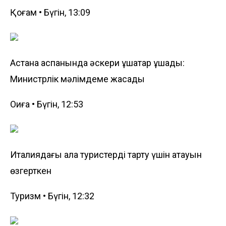
Қоғам • Бүгін, 13:09
Астана аспанында әскери ұшақтар ұшады:
Министрлік мәлімдеме жасады
Оқиға • Бүгін, 12:53
Италиядағы қала туристерді тарту үшін атауын
өзгерткен
Туризм • Бүгін, 12:32