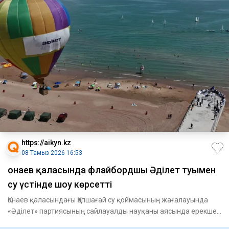
https://aikyn.kz
08 Тамыз 2026 16:53
Қонаев қаласында флайбордшы Әділет туымен
су үстінде шоу көрсетті
Қонаев қаласындағы Қапшағай су қоймасының жағалауында
«Әділет» партиясының сайлауалды науқаны аясында ерекше
шара өтті