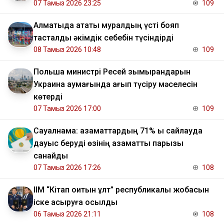
07 Тамыз 2026 23:25
109
Алматыда атақты муралдың үсті бояп
тасталды әкімдік себебін түсіндірді
08 Тамыз 2026 10:48
109
Польша министрі Ресей зымырандарын
Украина аумағында қағып түсіру мәселесін
көтерді
07 Тамыз 2026 17:00
109
Сауалнама: азаматтардың 71% ы сайлауда
дауыс беруді өзінің азаматтық парызы
санайды
07 Тамыз 2026 17:26
108
ІІМ “Кітап оқитын ұлт” республикалық жобасын
іске асыруға қосылды
06 Тамыз 2026 21:11
108