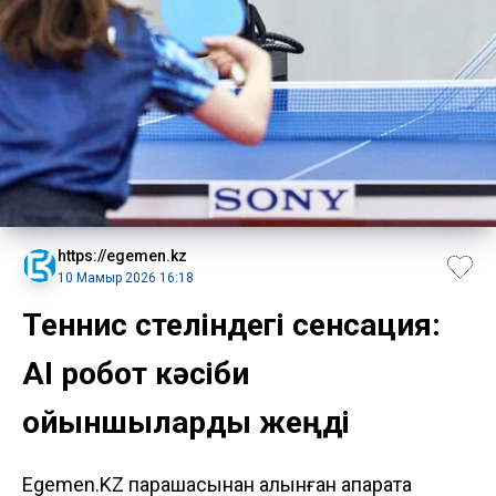
https://egemen.kz
10 Мамыр 2026 16:18
Теннис үстеліндегі сенсация:
AI робот кәсіби
ойыншыларды жеңді
Egemen.KZ парақшасынан алынған ақпаратқа