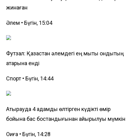
жинаған
Әлем • Бүгін, 15:04
Футзал: Қазақстан әлемдегі ең мықты ондықтың
қатарына енді
Спорт • Бүгін, 14:44
Атырауда 4 адамды өлтірген күдікті өмір
бойына бас бостандығынан айырылуы мүмкін
Оқиға • Бүгін, 14:28