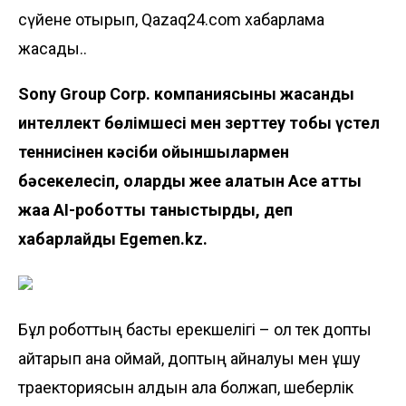
сүйене отырып, Qazaq24.com хабарлама
жасады..
Sony Group Corp. компаниясының жасанды
интеллект бөлімшесі мен зерттеу тобы үстел
теннисінен кәсіби ойыншылармен
бәсекелесіп, оларды жеңе алатын Ace атты
жаңа AI-роботты таныстырды, деп
хабарлайды
Egemen.kz
.
Бұл роботтың басты ерекшелігі – ол тек допты
қайтарып қана қоймай, доптың айналуы мен ұшу
траекториясын алдын ала болжап, шеберлік