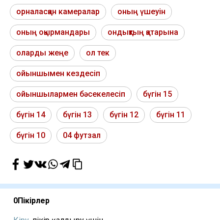
орналасқан камералар
оның үшеуін
оның оқырмандары
ондықтың қатарына
оларды жеңе
ол тек
ойыншымен кездесіп
ойыншылармен бәсекелесіп
бүгін 15
бүгін 14
бүгін 13
бүгін 12
бүгін 11
бүгін 10
04 футзал
0
Пікірлер