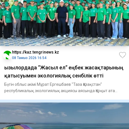
https://kaz.tengrinews.kz
08 Тамыз 2026 16:54
Қызылордада “Жасыл ел“ еңбек жасақтарының
қатысуымен экологиялық сенбілік өтті
Бүгін облыс әкімі Мұрат Ергешбаев "Таза Қазақстан"
республикалық экологиялық акциясы аясында Қорқыт ата
аллеясында се