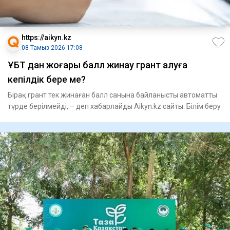
https://aikyn.kz
08 Тамыз 2026 17:08
ҰБТ дан жоғары балл жинау грант алуға
кепілдік бере ме?
Бірақ грант тек жинаған балл санына байланысты автоматты
түрде берілмейді, – деп хабарлайды Aikyn.kz сайты. Білім беру