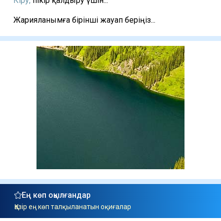
Кіру,
пікір қалдыру үшін...
Жарияланымға бірінші жауап беріңіз...
Ең көп оқылғандар
Қазір ең көп талқыланатын оқиғалар