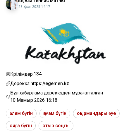
Ең ұзақ теннис матчы
28 Қазан 2025 14:17
134
Көрілімдер:
Дереккөз:
https://egemen.kz
Бұл хабарлама дереккөзден мұрағатталған
10 Мамыр 2026 16:18
әлем бүгін
қоғам бүгін
оқырмандары әуе
оқиға бүгін
отыр соңғы