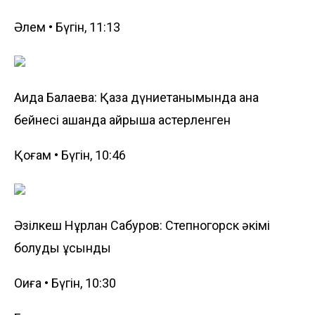
Әлем • Бүгін, 11:13
Аида Балаева: Қазақ дүниетанымында ана
бейнесі қашанда айрықша қастерленген
Қоғам • Бүгін, 10:46
Әзілкеш Нұрлан Сабуров: Степногорск әкімі
болуды ұсынды
Оқиға • Бүгін, 10:30