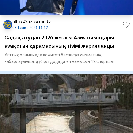
https://kaz.zakon.kz
08 Тамыз 2026 16:12
Садақ атудан 2026 жылғы Азия ойындары:
Қазақстан құрамасының тізімі жарияланды
Ұлттық олимпиада комитеті баспасөз қызметінің
хабарлауынша, дүбірлі додада ел намысын 12 спортшы
қорғайды.Классикалық с