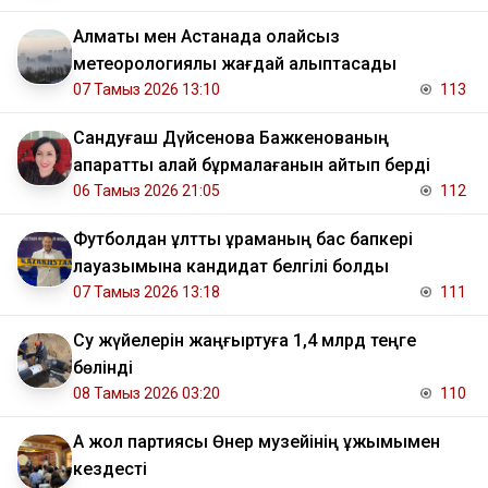
Алматы мен Астанада қолайсыз
метеорологиялық жағдай қалыптасады
07 Тамыз 2026 13:10
113
Сандуғаш Дүйсенова Бажкенованың
ақпаратты қалай бұрмалағанын айтып берді
06 Тамыз 2026 21:05
112
Футболдан ұлттық құраманың бас бапкері
лауазымына кандидат белгілі болды
07 Тамыз 2026 13:18
111
Су жүйелерін жаңғыртуға 1,4 млрд теңге
бөлінді
08 Тамыз 2026 03:20
110
Ақ жол партиясы Өнер музейінің ұжымымен
кездесті