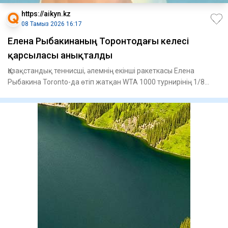
https://aikyn.kz
08 Тамыз 2026 16:17
Елена Рыбакинаның Торонтодағы келесі
қарсыласы анықталды
Қазақстандық теннисші, әлемнің екінші ракеткасы Елена
Рыбакина Toronto-да өтіп жатқан WTA 1000 турнирінің 1/8
финалынд