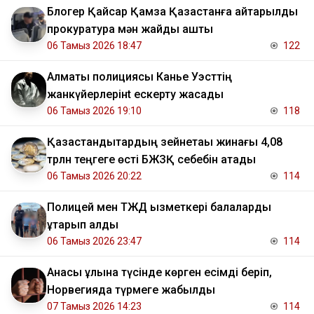
Блогер Қайсар Қамза Қазақстанға қайтарылды
прокуратура мән жайды ашты
06 Тамыз 2026 18:47
122
Алматы полициясы Канье Уэсттің
жанкүйерлерінt ескерту жасады
06 Тамыз 2026 19:10
118
Қазақстандықтардың зейнетақы жинағы 4,08
трлн теңгеге өсті БЖЗҚ себебін атады
06 Тамыз 2026 20:22
114
Полицей мен ТЖД қызметкері балаларды
құтқарып қалды
06 Тамыз 2026 23:47
114
Анасы ұлына түсінде көрген есімді беріп,
Норвегияда түрмеге жабылды
07 Тамыз 2026 14:23
114