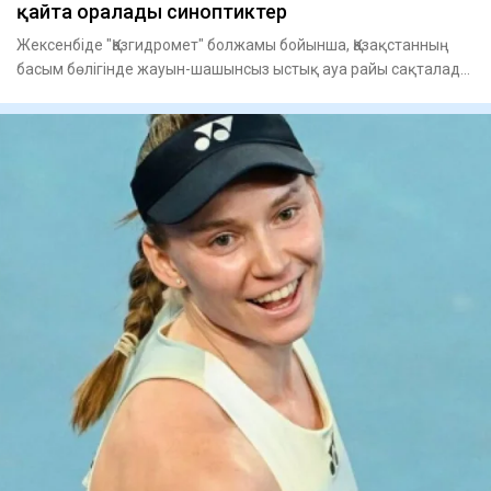
қайта оралады синоптиктер
Жексенбіде "Қазгидромет" болжамы бойынша, Қазақстанның
басым бөлігінде жауын-шашынсыз ыстық ауа райы сақталады.
Оңтүсті