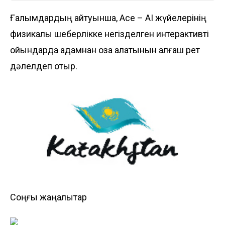
Ғалымдардың айтуынша, Ace – AI жүйелерінің
физикалық шеберлікке негізделген интерактивті
ойындарда адамнан оза алатынын алғаш рет
дәлелдеп отыр.
Соңғы жаңалықтар