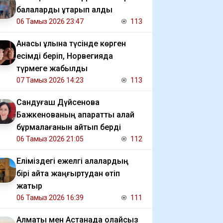
балаларды құтқарып қалды
06 Тамыз 2026 23:47
113
Анасы ұлына түсінде көрген
есімді беріп, Норвегияда
түрмеге жабылды
07 Тамыз 2026 14:23
113
Сандуғаш Дүйсенова
Бажкенованың ақпаратты қалай
бұрмалағанын айтып берді
06 Тамыз 2026 21:05
112
Еліміздегі ежелгі қалалардың
бірі қайта жаңғыртудан өтіп
жатыр
06 Тамыз 2026 16:39
111
Алматы мен Астанада қолайсыз