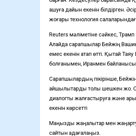
ашуға дайын екенін білдірген. Әс
жоғары технология салаларындағы
Reuters мәліметіне сәйкес, Трамп
Алайда сарапшылар Бейжің Вашинг
емес екенін атап өтті. Қытай Тая
болғанымен, Иранмен байланысын 
Сарапшылардың пікірінше, Бейжің
қайшылықтарды толық шешкен жоқ.
диалогты жалғастыруға және қар
екенін көрсетті
Маңызды жаңалықтар мен жаңарту
сайтын қадағалаңыз.