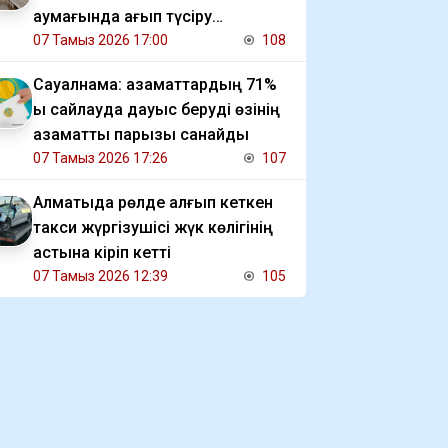
аумағында қағып түсіру
мәселесін көтерді
07 Тамыз 2026 17:00
108
Сауалнама: азаматтардың 71%
ы сайлауда дауыс беруді өзінің
азаматтық парызы санайды
07 Тамыз 2026 17:26
107
Алматыда рөлде қалғып кеткен
такси жүргізушісі жүк көлігінің
астына кіріп кетті
07 Тамыз 2026 12:39
105