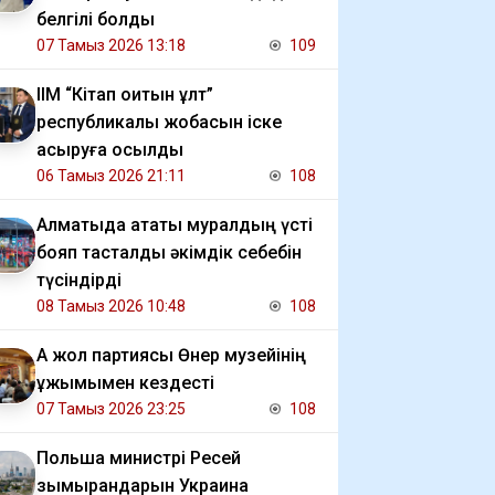
белгілі болды
07 Тамыз 2026 13:18
109
ІІМ “Кітап оқитын ұлт”
республикалық жобасын іске
асыруға қосылды
06 Тамыз 2026 21:11
108
Алматыда атақты муралдың үсті
бояп тасталды әкімдік себебін
түсіндірді
08 Тамыз 2026 10:48
108
Ақ жол партиясы Өнер музейінің
ұжымымен кездесті
07 Тамыз 2026 23:25
108
Польша министрі Ресей
зымырандарын Украина