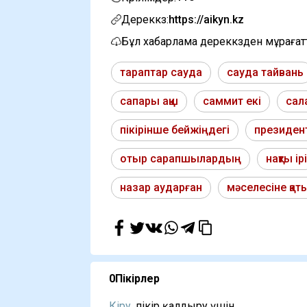
Дереккөз:
https://aikyn.kz
Бұл хабарлама дереккөзден мұраға
тараптар сауда
сауда тайвань
сапары ақш
саммит екі
сал
пікірінше бейжіңдегі
президен
отыр сарапшылардың
нақты ірі
назар аударған
мәселесіне қа
0
Пікірлер
Кіру,
пікір қалдыру үшін...