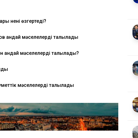
ры нені өзгертеді?
в қандай мәселелерді талқылады
н қандай мәселелерді талқылады?
лды
уметтік мәселелерді талқылады