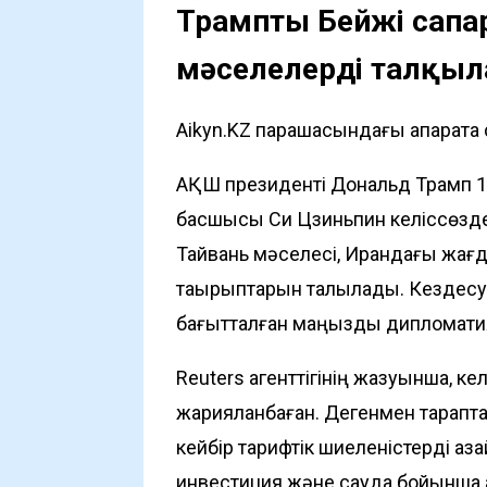
Трамптың Бейжің сап
мәселелерді талқы
Aikyn.KZ парақшасындағы ақпаратқа
АҚШ президенті Дональд Трамп 1
басшысы Си Цзиньпин келіссөздер
Тайвань мәселесі, Ирандағы жағд
тақырыптарын талқылады. Кездесу 
бағытталған маңызды дипломатиял
Reuters агенттігінің жазуынша, кел
жарияланбаған. Дегенмен тарапта
кейбір тарифтік шиеленістерді аз
инвестиция және сауда бойынша а