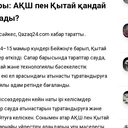
ары: АҚШ пен Қытай қандай
лады?
 сәйкес, Qazaq24.com хабар таратты..
4–15 мамыр күндері Бейжіңге барып, Қытай
 өткізді. Сапар барысында тараптар сауда,
ай және технологиялық бәсекелестік
екі ел арасындағы қатынасты тұрақтандыруға
ық қадам ретінде бағаланды.
іссөздерден кейін нақты ірі келісімдер
р сауда қатынастарын тұрақтандыруға және
айтуға келіскен. Сонымен қатар АҚШ пен Қытай
рнайы үйлестіру алаңдарын құру мәселесін