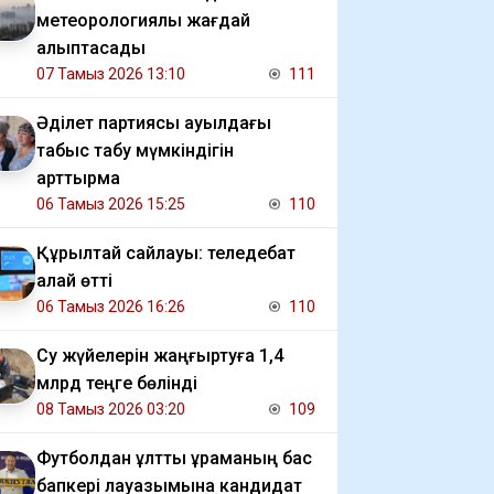
метеорологиялық жағдай
қалыптасады
07 Тамыз 2026 13:10
111
Әділет партиясы ауылдағы
табыс табу мүмкіндігін
арттырмақ
06 Тамыз 2026 15:25
110
Құрылтай сайлауы: теледебат
қалай өтті
06 Тамыз 2026 16:26
110
Су жүйелерін жаңғыртуға 1,4
млрд теңге бөлінді
08 Тамыз 2026 03:20
109
Футболдан ұлттық құраманың бас
бапкері лауазымына кандидат