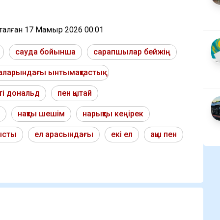
тталған
17 Мамыр 2026 00:01
сауда бойынша
сарапшылар бейжің
аларындағы ынтымақтастық
ті дональд
пен қытай
нақты шешім
нарықты кеңірек
тысты
ел арасындағы
екі ел
ақш пен