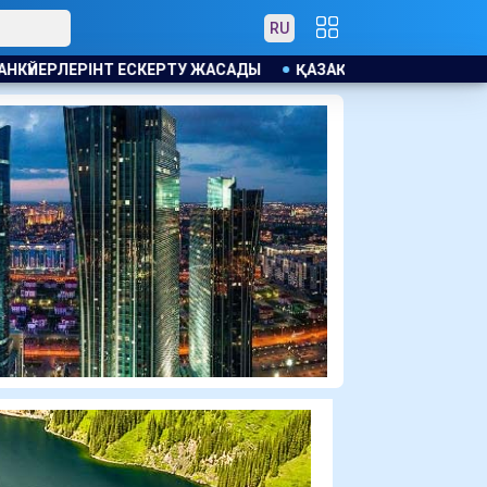
RU
ҚАЗАҚСТАНДЫҚТАРДЫҢ ЗЕЙНЕТАҚЫ ЖИНАҒЫ 4,08 ТРЛН ТЕ