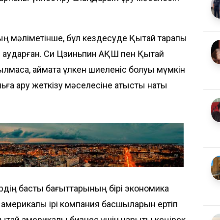
ң мәліметінше, бұл кездесуде Қытай тарапы
р аударған. Си Цзиньпин АҚШ пен Қытай
ылмаса, аймақта үлкен шиеленіс болуы мүмкін
ьға қару жеткізу мәселесіне қатысты нақты
дің басты бағыттарының бірі экономика
америкалық ірі компания басшыларын ертіп
тай америкалық бизнес үшін нарықты кеңірек