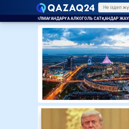
 АЛКОГОЛЬ САТҚАНДАР ЖАУАПҚА ТАРТЫЛДЫ
АЛМАТЫ ПО