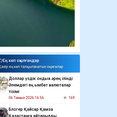
Ең көп оқылғандар
Қазір ең көп талқыланатын оқиғалар
Доллар үздік ондыққа әрең ілінді:
Әлемдегі ең қымбат валюталар
тізімі
06 Тамыз 2026 16:56
169
Блогер Қайсар Қамза
Қазақстанға қайтарылды