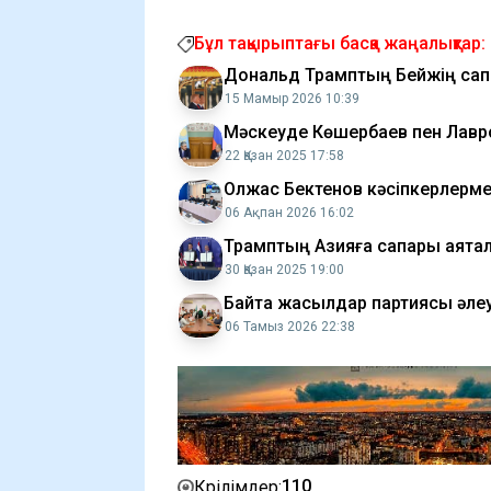
Бұл тақырыптағы басқа жаңалықтар:
Дональд Трамптың Бейжің ­сапа
15 Мамыр 2026 10:39
Мәскеуде Көшербаев пен Лавро
22 Қазан 2025 17:58
Олжас Бектенов кәсіпкерлерме
06 Ақпан 2026 16:02
Трамптың Азияға сапары аяқта
30 Қазан 2025 19:00
Байтақ жасылдар партиясы әле
06 Тамыз 2026 22:38
110
Көрілімдер: