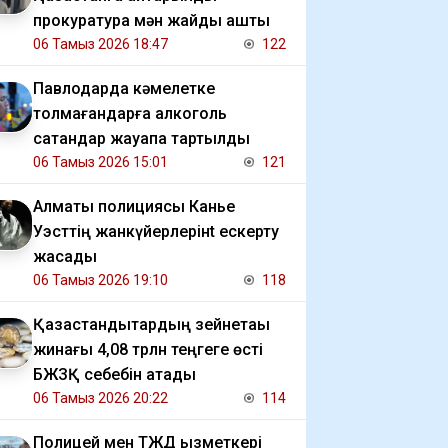
прокуратура мән жайды ашты
06 Тамыз 2026 18:47
122
Павлодарда кәмелетке
толмағандарға алкоголь
сатқандар жауапқа тартылды
06 Тамыз 2026 15:01
121
Алматы полициясы Канье
Уэсттің жанкүйерлерінt ескерту
жасады
06 Тамыз 2026 19:10
118
Қазақстандықтардың зейнетақы
жинағы 4,08 трлн теңгеге өсті
БЖЗҚ себебін атады
06 Тамыз 2026 20:22
114
Полицей мен ТЖД қызметкері