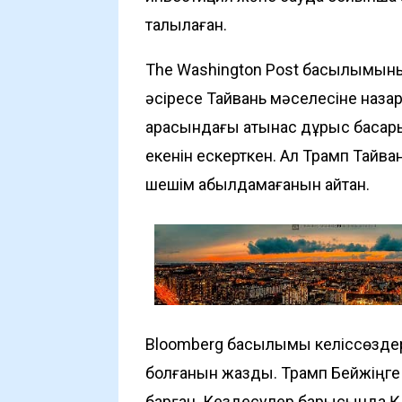
талқылаған.
The Washington Post басылымыны
әсіресе Тайвань мәселесіне наза
арасындағы қатынас дұрыс басқар
екенін ескерткен. Ал Трамп Тайван
шешім қабылдамағанын айтқан.
Bloomberg басылымы келіссөздер
болғанын жазды. Трамп Бейжіңге 
барған. Кездесулер барысында Қы