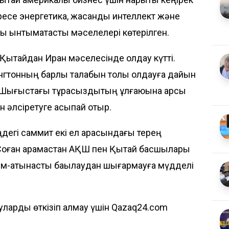
іресе энергетика, жасанды интеллект және
 ынтымақтастық мәселелері көтерілген.
 Қытайдан Иран мәселесінде қолдау күтті.
тонның барлық талабын толық қолдауға дайын
у Шығыстағы тұрақсыздықтың ұлғаюына қарсы
әлсіретуге асықпай отыр.
дегі саммит екі ел арасындағы терең
 Соған қарамастан АҚШ пен Қытай басшылары
ым-қатынасты бақылаудан шығармауға мүдделі
ларды өткізіп алмау үшін Qazaq24.com