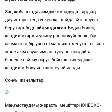
Заң жобасында әкімдікке кандидаттардың
дауыстары тең түскен жағдайда қайта дауыс
беру тәртібі де
айқындалған
. Бұдан бөлек,
кандидаттарды ұсыну рәсімі жүйеленіп, бір
азаматтың бір уақытта мәслихат депутаттығына
және әкім лауазымына түсуіне, сондай-ақ
бірнеше сайлау округі бойынша әкімдікке
кандидат болуына шектеу қойылады.
Соңғы жаңалықтар
Маңғыстаудағы жерасты мешіттері ЮНЕСКО-