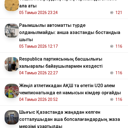
қала аты
05 Тамыз 2026 23:24
121
Рақымшылық автоматты түрде
қолданылмайды: қанша қазақстандық бостандыққа
шықты
05 Тамыз 2026 12:17
116
Respublica партиясының басшылығы
халықаралық байқаушылармен кездесті
04 Тамыз 2026 22:27
116
Жеңіл атлетикадан АҚШ та өтетін U20 әлем
чемпионатында ел намысын кімдер қорғайды
04 Тамыз 2026 20:52
116
Шығыс Қазақстанда жаңадан келген
сотталушыдан ақша бопсалағандардың жаза
мерзімі ұзартылды