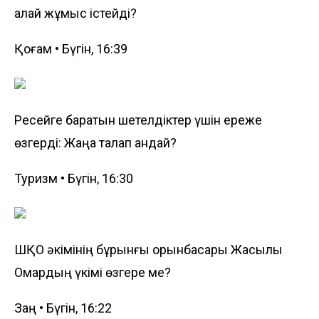
қалай жұмыс істейді?
Қоғам • Бүгін, 16:39
Ресейге баратын шетелдіктер үшін ереже
өзгерді: Жаңа талап қандай?
Туризм • Бүгін, 16:30
ШҚО әкімінің бұрынғы орынбасары Жақсылық
Омардың үкімі өзгере ме?
Заң • Бүгін, 16:22