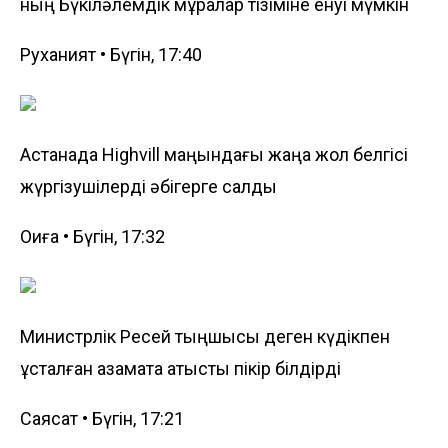
ның Бүкіләлемдік мұралар тізіміне енуі мүмкін
Руханият • Бүгін, 17:40
Астанада Highvill маңындағы жаңа жол белгісі
жүргізушілерді әбігерге салды
Оқиға • Бүгін, 17:32
Министрлік Ресей тыңшысы деген күдікпен
ұсталған азаматқа қатысты пікір білдірді
Саясат • Бүгін, 17:21