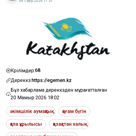
06 Сәуір 2026 11:37
68
Көрілімдер:
Дереккөз:
https://egemen.kz
Бұл хабарлама дереккөзден мұрағатталған
20 Мамыр 2026 18:02
әкімшілік аумақтық
қоғам бүгін
қала құрылысы
қазақстан халық