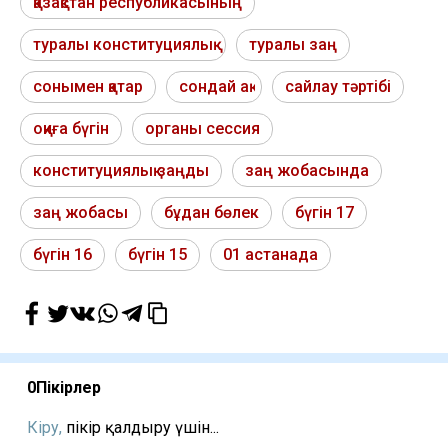
қазақстан республикасының
туралы конституциялық
туралы заң
сонымен қатар
сондай ақ
сайлау тәртібі
оқиға бүгін
органы сессия
конституциялық заңды
заң жобасында
заң жобасы
бұдан бөлек
бүгін 17
бүгін 16
бүгін 15
01 астанада
0
Пікірлер
Кіру,
пікір қалдыру үшін...