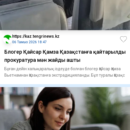
https://kaz.tengrinews.kz
06 Тамыз 2026 18:47
Блогер Қайсар Қамза Қазақстанға қайтарылды
прокуратура мән жайды ашты
Бұған дейін халықаралық іздеуде болған блогер Қайсар Қамза
Вьетнамнан Қазақстанға экстрадицияланды. Бұл туралы Қазақс