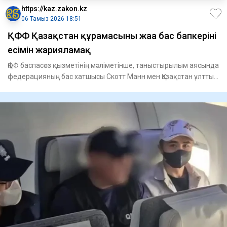
https://kaz.zakon.kz
06 Тамыз 2026 18:51
ҚФФ Қазақстан құрамасының жаңа бас бапкерінің
есімін жарияламақ
ҚФФ баспасөз қызметінің мәліметінше, таныстырылым аясында
федерацияның бас хатшысы Скотт Манн мен Қазақстан ұлттық
құра