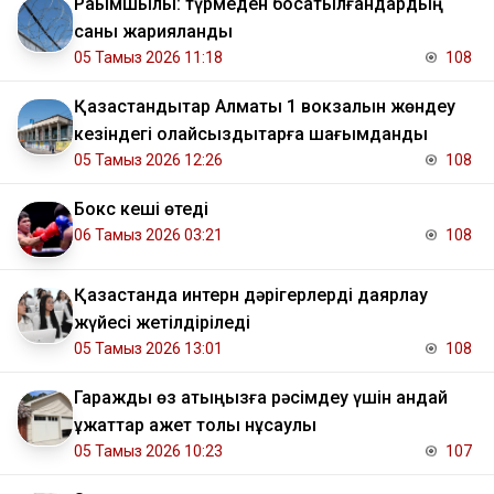
Рақымшылық: түрмеден босатылғандардың
саны жарияланды
05 Тамыз 2026 11:18
108
Қазақстандықтар Алматы 1 вокзалын жөндеу
кезіндегі қолайсыздықтарға шағымданды
05 Тамыз 2026 12:26
108
Бокс кеші өтеді
06 Тамыз 2026 03:21
108
Қазақстанда интерн дәрігерлерді даярлау
жүйесі жетілдіріледі
05 Тамыз 2026 13:01
108
Гаражды өз атыңызға рәсімдеу үшін қандай
құжаттар қажет толық нұсқаулық
05 Тамыз 2026 10:23
107