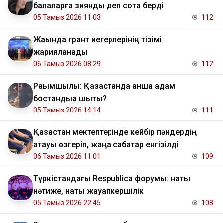
балаларға зиянды деп сотқа берді
05 Тамыз 2026 11:03
112
Жақында грант иегерлерінің тізімі
жарияланады
06 Тамыз 2026 08:29
112
Рақымшылық: Қазақстанда қанша адам
бостандыққа шықты?
05 Тамыз 2026 14:14
111
Қазақстан мектептерінде кейбір пәндердің
атауы өзгеріп, жаңа сабақтар енгізілді
06 Тамыз 2026 11:01
109
Түркістандағы Respublica форумы: нақты
нәтиже, нақты жауапкершілік
05 Тамыз 2026 22:45
108