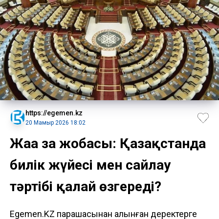
https://egemen.kz
20 Мамыр 2026 18:02
Жаңа заң жобасы: Қазақстанда
билік жүйесі мен сайлау
тәртібі қалай өзгереді?
Egemen.KZ парақшасынан алынған деректерге