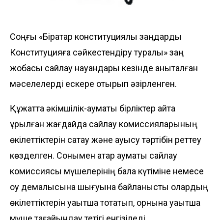
Соңғы «Бірқатар конституциялық заңдарды
Конституцияға сәйкестендіру туралы» заң
жобасы сайлау науқандары кезінде анықталған
мәселелерді ескере отырып әзірленген.
Құжатта әкімшілік-аумақтық бірліктер қайта
құрылған жағдайда сайлау комиссияларының
өкілеттіктерін сақтау және ауысу тәртібін реттеу
көзделген. Сонымен қатар аумақтық сайлау
комиссиясы мүшелерінің бала күтіміне немесе
оқу демалысына шығуына байланысты олардың
өкілеттіктерін уақытша тоқтатып, орнына уақытша
мүше тағайындау тетігі енгізіледі.