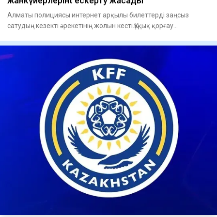
жанкүйерлерінt ескерту жасады
Алматы полициясы интернет арқылы билеттерді заңсыз
сатудың кезекті әрекетінің жолын кесті.Құқық қорғау
органдары әлеуме