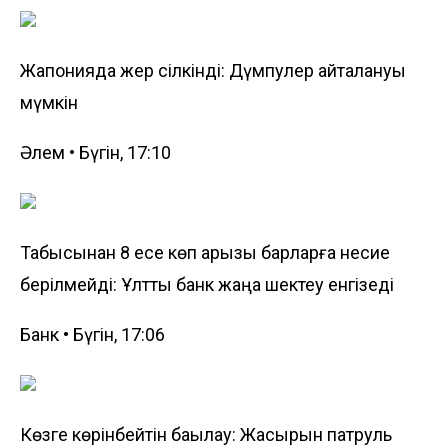
Жапонияда жер сілкінді: Дүмпулер қайталануы
мүмкін
Әлем • Бүгін, 17:10
Табысынан 8 есе көп қарызы барларға несие
берілмейді: Ұлттық банк жаңа шектеу енгізеді
Банк • Бүгін, 17:06
Көзге көрінбейтін бақылау: Жасырын патруль