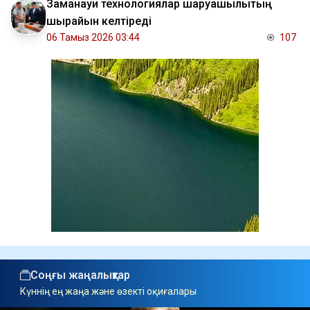
Заманауи технологиялар шаруашылықтың
шырайын келтіреді
06 Тамыз 2026 03:44
107
Соңғы жаңалықтар
Күннің ең жаңа және өзекті оқиғалары