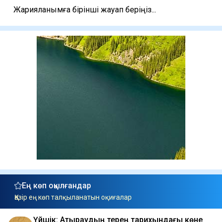
Жарияланымға бірінші жауап беріңіз...
Ең көп оқылғандар
Қазір ең көп талқыланатын оқиғалар
Үйшік: Атыраудың терең тарихындағы көне