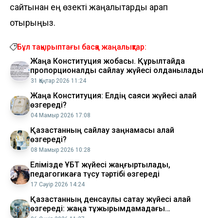
сайтынан ең өзекті жаңалықтарды қарап
отырыңыз.
Бұл тақырыптағы басқа жаңалықтар:
Жаңа Конституция жобасы. Құрылтайда
пропорционалды сайлау жүйесі қолданылады
31 Қаңтар 2026 11:24
Жаңа Конституция: Елдің саяси жүйесі қалай
өзгереді?
04 Мамыр 2026 17:08
Қазақстанның сайлау заңнамасы қалай
өзгереді?
08 Мамыр 2026 10:28
Елімізде ҰБТ жүйесі жаңғыртылады,
педагогикаға түсу тәртібі өзгереді
17 Сәуір 2026 14:24
Қазақстанның денсаулық сақтау жүйесі қалай
өзгереді: жаңа тұжырымдамадағы
басымдықтар