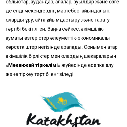
облыстар, аудандар, қалалар, ауылдар және өзге
де елді мекендердің мәртебесі айқындалып,
оларды құру, қайта ұйымдастыру және тарату
тәртібі бекітілген. Заңға сәйкес, әкімшілік-
аумақтық өзгерістер әлеуметтік-экономикалық
көрсеткіштер негізінде қаралады. Сонымен қатар
әкімшілік бірліктер мен олардың шекараларын
«Мекенжай тіркелімі»
жүйесінде есепке алу
және тіркеу тәртібі енгізіледі.