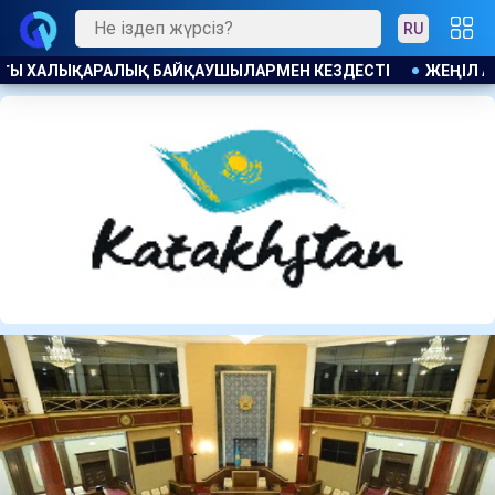
RU
ЕЗДЕСТІ
ЖЕҢІЛ АТЛЕТИКАДАН АҚШ ТА ӨТЕТІН U20 ӘЛЕМ