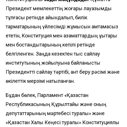
Президент мемлекеттің жоғары лауазымды
тұлғасы ретінде айқындалып, билік
тармақтарының үйлесімді жұмысын қамтамасыз
ететін, Конституция мен азаматтардың құқықтары
мен бостандықтарының кепілі ретінде
белгіленген. Заңда кезектен тыс сайлау
институтының жойылуына байланысты
Президентті сайлау тәртібі, ант беру рәсімі және
өкілеттік мерзімі нақтыланған.
Бұдан бөлек, Парламент «Қазақстан
Республикасының Құрылтайы және оның
депутаттарының мәртебесі туралы» және
«Қазақстан Халық Кеңесі туралы» Конституциялық