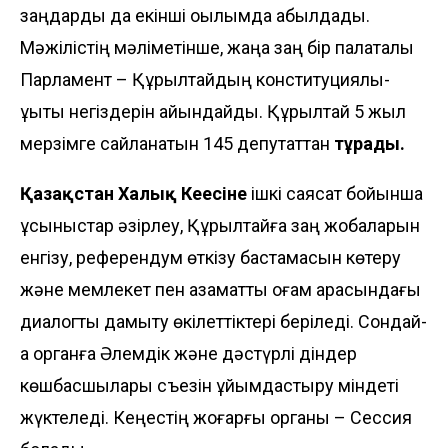
заңдарды да екінші оқылымда қабылдады.
Мәжілістің мәліметінше, жаңа заң бір палаталы
Парламент – Құрылтайдың конституциялық-
құқықтық негіздерін айқындайды. Құрылтай 5 жыл
мерзімге сайланатын 145 депутаттан
тұрады.
Қазақстан Халық Кеңесіне
ішкі саясат бойынша
ұсыныстар әзірлеу, Құрылтайға заң жобаларын
енгізу, референдум өткізу бастамасын көтеру
және мемлекет пен азаматтық қоғам арасындағы
диалогты дамыту өкілеттіктері беріледі. Сондай-
ақ органға Әлемдік және дәстүрлі діндер
көшбасшылары съезін ұйымдастыру міндеті
жүктеледі. Кеңестің жоғарғы органы – Сессия