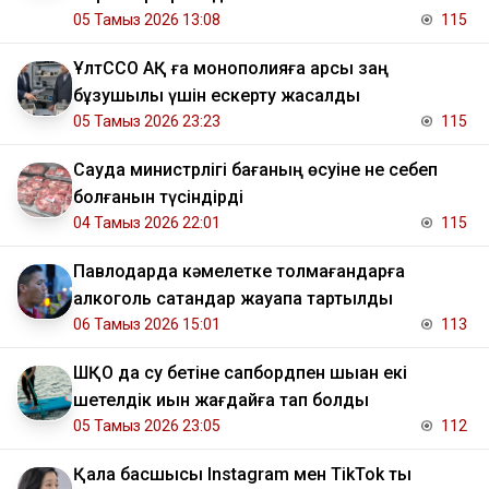
05 Тамыз 2026 13:08
115
ҰлтССО АҚ ға монополияға қарсы заң
бұзушылық үшін ескерту жасалды
05 Тамыз 2026 23:23
115
Сауда министрлігі бағаның өсуіне не себеп
болғанын түсіндірді
04 Тамыз 2026 22:01
115
Павлодарда кәмелетке толмағандарға
алкоголь сатқандар жауапқа тартылды
06 Тамыз 2026 15:01
113
ШҚО да су бетіне сапбордпен шыққан екі
шетелдік қиын жағдайға тап болды
05 Тамыз 2026 23:05
112
Қала басшысы Instagram мен TikTok ты