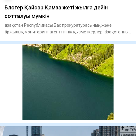
Блогер Қайсар Қамза жеті жылға дейін
сотталуы мүмкін
Қазақстан Республикасы Бас прокуратурасының және
Қаржылық мониторинг агенттігінің қызметкерлері Қазақстанның
Вьетнамдағ