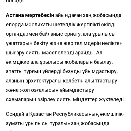
болады.
Астана мәртебесін
айқындаған заң жобасында
елорда мәслихаты шетелдік жергілікті өкілді
органдармен байланыс орнату, қала құрылысы
құжаттарын бекіту және жер телімдерін иеліктен
шығару сияқты мәселелерді қарайды. Ал
әкімдікке қала құрылысы жобаларын бақылау,
апаттық тұрғын үйлерді бұзуды ұйымдастыру,
қаланың архитектуралық келбетін қалыптастыру
және жол қозғалысын ұйымдастыру
схемаларын әзірлеу сияқты міндеттер жүктеледі.
Сондай ақ Қазақстан Республикасының әкімшілік-
аумақтық құрылысы туралы» заң жобасында