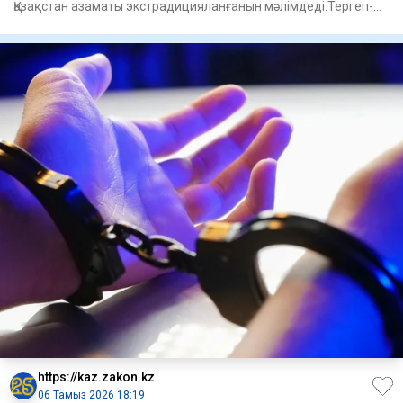
Қазақстан азаматы экстрадицияланғанын мәлімдеді.Тергеп-
тексеру орг
https://kaz.zakon.kz
06 Тамыз 2026 18:19