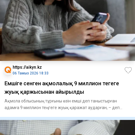
https://aikyn.kz
06 Тамыз 2026 18:33
Емшіге сенген ақмолалық 9 миллион теңгеге
жуық қаржысынан айырылды
Ақмола облысының тұрғыны өзін емші деп таныстырған
адамға 9 миллион теңгеге жуық қаражат аударған, – деп
хабарлайды Ai