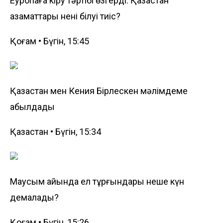
Еуропаға кіру тәртібі өзгерді: Қазақстан
азаматтары нені білуі тиіс?
Қоғам • Бүгін, 15:45
Қазақстан мен Кения Бірлескен мәлімдеме
қабылдады
Қазақстан • Бүгін, 15:34
Маусым айында ел тұрғындары неше күн
демалады?
Қоғам • Бүгін, 15:26