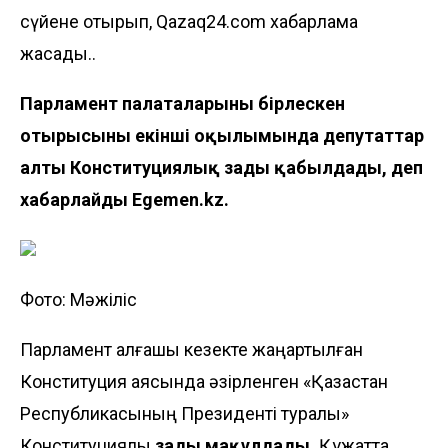
сүйене отырып, Qazaq24.com хабарлама
жасады..
Парламент палаталарының бірлескен
отырысының екінші оқылымында депутаттар
алты Конституциялық заңды қабылдады, деп
хабарлайды
Egemen.kz
.
Фото: Мәжіліс
Парламент алғашқы кезекте жаңартылған
Конституция аясында әзірленген «Қазақстан
Республикасының Президенті туралы»
Конституциялық
заңды мақұлдады.
Құжатта