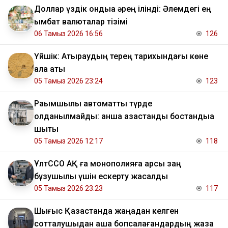
Доллар үздік ондыққа әрең ілінді: Әлемдегі ең
қымбат валюталар тізімі
06 Тамыз 2026 16:56
126
Үйшік: Атыраудың терең тарихындағы көне
қала аты
05 Тамыз 2026 23:24
123
Рақымшылық автоматты түрде
қолданылмайды: қанша қазақстандық бостандыққа
шықты
05 Тамыз 2026 12:17
118
ҰлтССО АҚ ға монополияға қарсы заң
бұзушылық үшін ескерту жасалды
05 Тамыз 2026 23:23
117
Шығыс Қазақстанда жаңадан келген
сотталушыдан ақша бопсалағандардың жаза