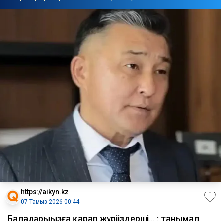
https://aikyn.kz
07 Тамыз 2026 00:44
Балаларыңызға қарап жүріңіздерші... : танымал