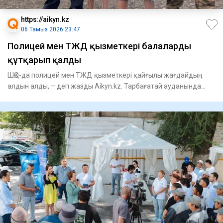
https://aikyn.kz
06 Тамыз 2026 23:47
Полицей мен ТЖД қызметкері балаларды
құтқарып қалды
ШҚО-да полицей мен ТЖД қызметкері қайғылы жағдайдың
алдын алды, – деп жазды Aikyn.kz. Тарбағатай ауданында
төтенше жағ