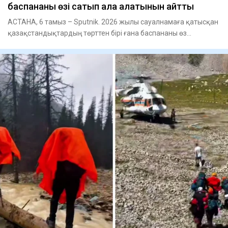
баспананы өзі сатып ала алатынын айтты
АСТАНА, 6 тамыз – Sputnik. 2026 жылы сауалнамаға қатысқан
қазақстандықтардың төрттен бірі ғана баспананы өз
қаржысына са