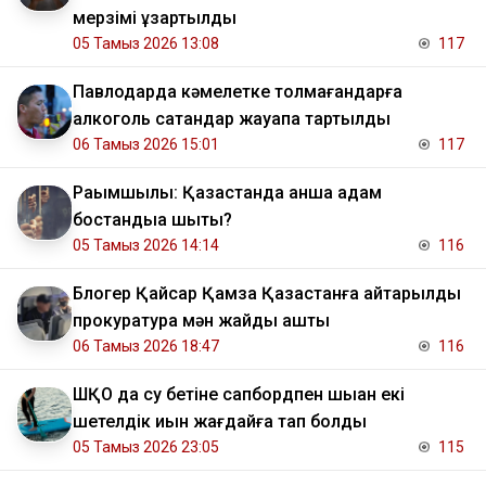
мерзімі ұзартылды
05 Тамыз 2026 13:08
117
Павлодарда кәмелетке толмағандарға
алкоголь сатқандар жауапқа тартылды
06 Тамыз 2026 15:01
117
Рақымшылық: Қазақстанда қанша адам
бостандыққа шықты?
05 Тамыз 2026 14:14
116
Блогер Қайсар Қамза Қазақстанға қайтарылды
прокуратура мән жайды ашты
06 Тамыз 2026 18:47
116
ШҚО да су бетіне сапбордпен шыққан екі
шетелдік қиын жағдайға тап болды
05 Тамыз 2026 23:05
115