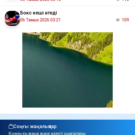
Бокс кеші өтеді
06 Тамыз 2026 03:21
109
Соңғы жаңалықтар
Күннің ең жаңа және өзекті оқиғалары