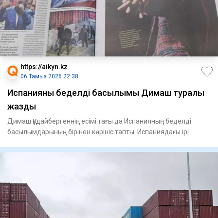
https://aikyn.kz
06 Тамыз 2026 22:38
Испанияның беделді басылымы Димаш туралы
жазды
Димаш Құдайбергеннің есімі тағы да Испанияның беделді
басылымдарының бірінен көрініс тапты. Испаниядағы ірі
ұлттық газ