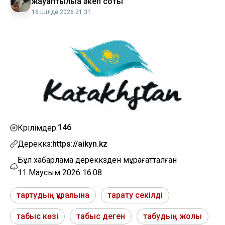
жауаптылыққа әкеп соқты
16 Шілде 2026 21:31
146
Көрілімдер:
Дереккөз:
https://aikyn.kz
Бұл хабарлама дереккөзден мұрағатталған
11 Маусым 2026 16:08
тартудың құралына
тарату секілді
табыс көзі
табыс деген
табудың жолы