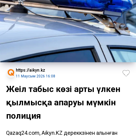
https://aikyn.kz
11 Маусым 2026 16:08
Жеңіл табыс көзі арты үлкен
қылмысқа апаруы мүмкін
полиция
Qazaq24.com, Aikyn.KZ дереккөзінен алынған