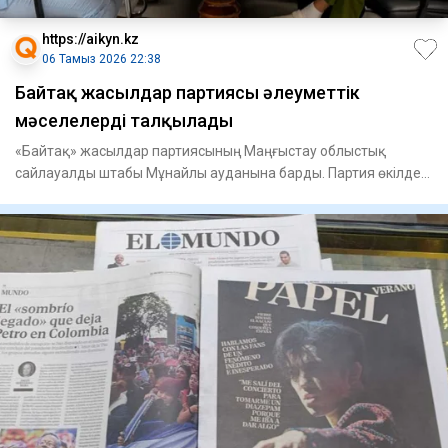
https://aikyn.kz
06 Тамыз 2026 22:38
Байтақ жасылдар партиясы әлеуметтік
мәселелерді талқылады
«Байтақ» жасылдар партиясының Маңғыстау облыстық
сайлауалды штабы Мұнайлы ауданына барды. Партия өкілдері
«Мұнайлыэнер