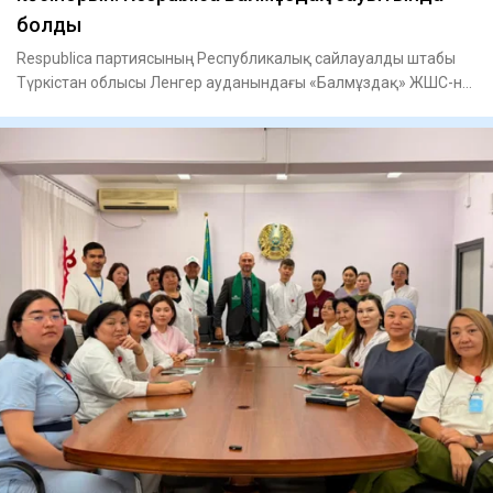
болды
Respublica партиясының Республикалық сайлауалды штабы
Түркістан облысы Ленгер ауданындағы «Балмұздақ» ЖШС-не
барды, -