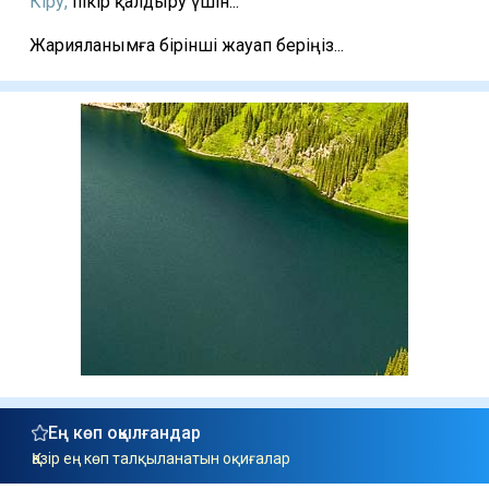
Кіру,
пікір қалдыру үшін...
Жарияланымға бірінші жауап беріңіз...
Ең көп оқылғандар
Қазір ең көп талқыланатын оқиғалар