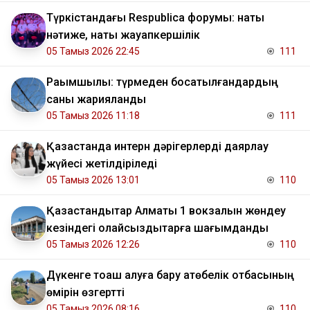
Түркістандағы Respublica форумы: нақты
нәтиже, нақты жауапкершілік
05 Тамыз 2026 22:45
111
Рақымшылық: түрмеден босатылғандардың
саны жарияланды
05 Тамыз 2026 11:18
111
Қазақстанда интерн дәрігерлерді даярлау
жүйесі жетілдіріледі
05 Тамыз 2026 13:01
110
Қазақстандықтар Алматы 1 вокзалын жөндеу
кезіндегі қолайсыздықтарға шағымданды
05 Тамыз 2026 12:26
110
Дүкенге тоқаш алуға бару ақтөбелік отбасының
өмірін өзгертті
05 Тамыз 2026 08:16
110