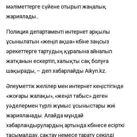
мәліметтерге сүйене отырып жаңалық
жариялады..
Полиция департаменті интернет арқылы
ұсынылатын «жеңіл ақша» көбіне заңсыз
әрекеттерге тартудың құралына айналып
жатқанын ескертіп, халықты сақ болуға
шақырады, – деп хабарлайды
Aikyn.kz.
Әлеуметтік желілер мен интернет кеңістігінде
«жоғары жалақы», «жеңіл табыс» деген
уәделермен түрлі жұмыс ұсыныстары жиі
жарияланады. Алайда мұндай
хабарландырулардың артында көбінесе есірткі
тасымалдау, сақтау немесе тарату секілді