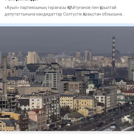
«Ауыл» партиясының төрағасы Қ.Қ. Айтуғанов пен Құрылтай
депутаттығына кандидаттар Солтүстік Қазақстан облысына
жасаған