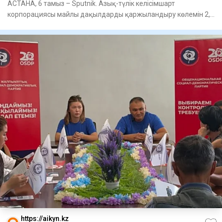
АСТАНА, 6 тамыз – Sputnik. Азық-түлік келісімшарт
корпорациясы майлы дақылдарды қаржыландыру көлемін 2,6
есеге арттырды,
https://aikyn.kz