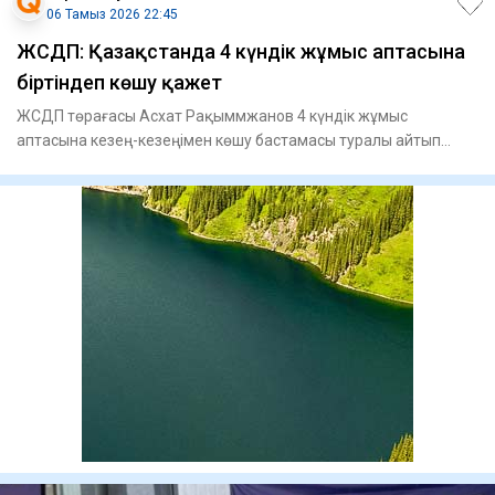
06 Тамыз 2026 22:45
ЖСДП: Қазақстанда 4 күндік жұмыс аптасына
біртіндеп көшу қажет
ЖСДП төрағасы Асхат Рақыммжанов 4 күндік жұмыс
аптасына кезең-кезеңімен көшу бастамасы туралы айтып
берді, - деп хабар