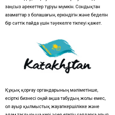
заңсыз әрекеттер тұруы мүмкін. Сондықтан
азаматтар өз болашағын, еркіндігін және беделін
бір сәттік пайда үшін тәуекелге тікпеуі қажет.
Құқық қорғау органдарының мәліметінше,
есірткі бизнесі оңай ақша табудың жолы емес,
ол ауыр қылмыстық жауапкершілікке және
адам тағдырына кері әсер ететін салдарға алып