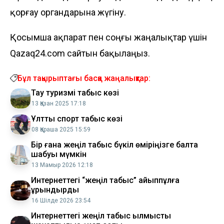
қорғау органдарына жүгіну.
Қосымша ақпарат пен соңғы жаңалықтар үшін
Qazaq24.com сайтын бақылаңыз.
Бұл тақырыптағы басқа жаңалықтар:
Тау туризмі табыс көзі
13 Қазан 2025 17:18
Ұлттық спорт табыс көзі
08 Қараша 2025 15:59
Бір ғана жеңіл табыс бүкіл өміріңізге балта
шабуы мүмкін
13 Мамыр 2026 12:18
​Интернеттегі “жеңіл табыс” айыппұлға
ұрындырды
16 Шілде 2026 23:54
Интернеттегі жеңіл табыс қылмыстық