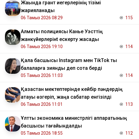
Жақында грант иегерлерінің тізімі
жарияланады
06 Тамыз 2026 08:29
115
Алматы полициясы Канье Уэсттің
жанкүйерлерінt ескерту жасады
06 Тамыз 2026 19:10
114
Қала басшысы Instagram мен TikTok ты
балаларға зиянды деп сотқа берді
05 Тамыз 2026 11:03
114
Қазақстан мектептерінде кейбір пәндердің
атауы өзгеріп, жаңа сабақтар енгізілді
06 Тамыз 2026 11:01
113
Ұлттық экономика министрлігі аппаратының
басшысы тағайындалды
05 Тамыз 2026 18:55
112