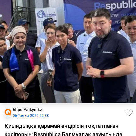
https://aikyn.kz
06 Тамыз 2026 22:38
Қиындыққа қарамай өндірісін тоқтатпаған
кәсіпорын: Respublica Балмұздақ зауытында