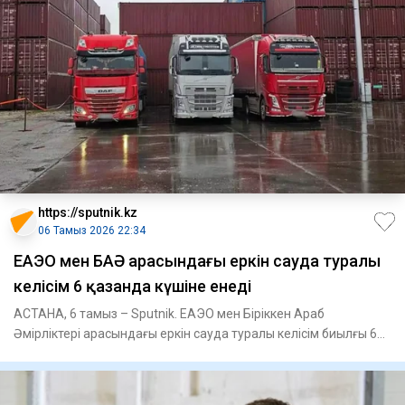
https://sputnik.kz
06 Тамыз 2026 22:34
ЕАЭО мен БАӘ арасындағы еркін сауда туралы
келісім 6 қазанда күшіне енеді
АСТАНА, 6 тамыз – Sputnik. ЕАЭО мен Біріккен Араб
Әмірліктері арасындағы еркін сауда туралы келісім биылғы 6
қазанда күш