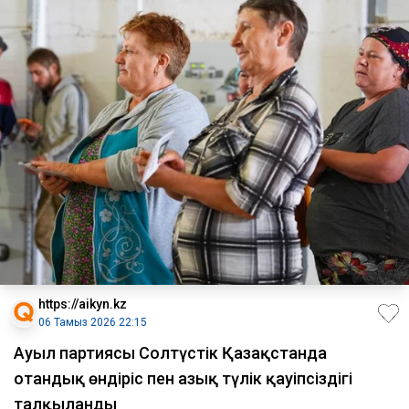
https://aikyn.kz
06 Тамыз 2026 22:15
Ауыл партиясы Солтүстік Қазақстанда
отандық өндіріс пен азық түлік қауіпсіздігі
талқыланды