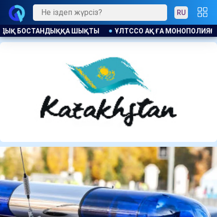
RU
МОНОПОЛИЯҒА ҚАРСЫ ЗАҢ БҰЗУШЫЛЫҚ ҮШІН ЕСКЕРТУ ЖАСАЛД