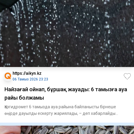
https://aikyn.kz
06 Тамыз 2026 23:23
Найзағай ойнап, бұршақ жауады: 6 тамызға ауа
райы болжамы
Қазгидромет 6 тамызда ауа райына байланысты бірнеше
өңірде дауылды ескерту жариялады, – деп хабарлайды
Aikyn.kz. Синоп