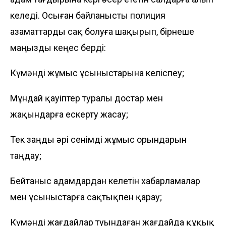
келеді. Осыған байланысты полиция
азаматтарды сақ болуға шақырып, бірнеше
маңызды кеңес берді:
Күмәнді жұмыс ұсыныстарына келіспеу;
Мұндай қауіптер туралы достар мен
жақындарға ескерту жасау;
Тек заңды әрі сенімді жұмыс орындарын
таңдау;
Бейтаныс адамдардан келетін хабарламалар
мен ұсыныстарға сақтықпен қарау;
Күмәнді жағдайлар туындаған жағдайда құқық