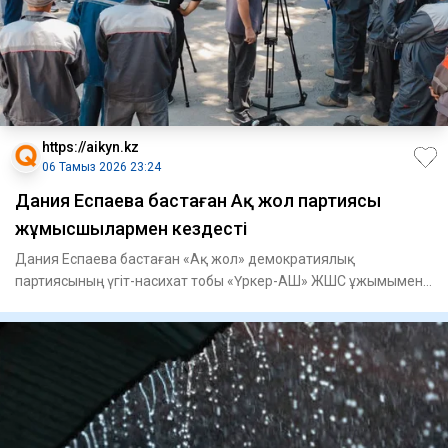
https://aikyn.kz
06 Тамыз 2026 23:24
Дания Еспаева бастаған Ақ жол партиясы
жұмысшылармен кездесті
Дания Еспаева бастаған «Ақ жол» демократиялық
партиясының үгіт-насихат тобы «Үркер-АШ» ЖШС ұжымымен
кездесті, - деп ха