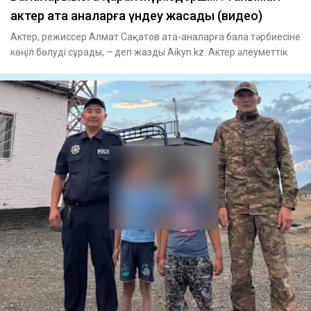
актер ата аналарға үндеу жасады (видео)
Актер, режиссер Алмат Сақатов ата-аналарға бала тәрбиесіне
көңіл бөлуді сұрады, – деп жазды Aikyn.kz. Актер әлеуметтік