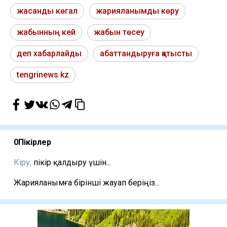
жасанды көгал
жарияланымды көру
жабынның кей
жабын төсеу
деп хабарлайды
абаттандыруға қатысты
tengrinews kz
0
Пікірлер
Кіру,
пікір қалдыру үшін...
Жарияланымға бірінші жауап беріңіз...