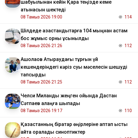
шабуылынан кейін Қара теңізде кеме
қатынасын шектеді
08 Тамыз 2026 19:00
114
​Шілдеде қазақстандықтарға 104 мыңнан астам
бос жұмыс орны ұсынылды
08 Тамыз 2026 21:26
112
​Ақшолақов Атыраудағы тұрғын үй
кешендеріндегі кәріз суы мәселесін шешуді
тапсырды
08 Тамыз 2026 21:25
112
Челси Миланды жеңген ойында Дастан
Сәтпаев алаңға шықпады
08 Тамыз 2026 19:17
110
Қазақстанның бірқатар өңірлеріне аптап ыстық
қайта оралады синоптиктер