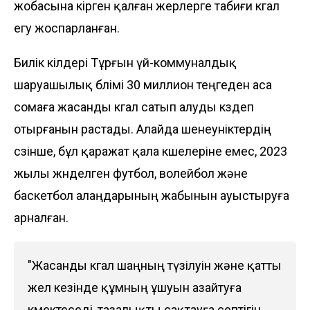
жобасына кірген қалған жерлерге табиғи көгал
егу жоспарланған.
Билік өкілдері Тұрғын үй-коммуналдық
шаруашылық бөлімі 30 миллион теңгеден аса
сомаға жасанды көгал сатып алуды көздеп
отырғанын растады. Алайда шенеуніктердің
сөзінше, бұл қаражат қала көшелеріне емес, 2023
жылы жөнделген футбол, волейбол және
баскетбол алаңдарының жабынын ауыстыруға
арналған.
"Жасанды көгал шаңның түзілуін және қатты
жел кезінде құмның ұшуын азайтуға
көмектеседі, тазалықты сақтауға септігін