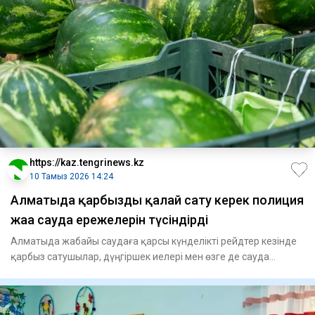
https://kaz.tengrinews.kz
10 Тамыз 2026 14:24
Алматыда қарбызды қалай сату керек полиция
жаңа сауда ережелерін түсіндірді
Алматыда жабайы саудаға қарсы күнделікті рейдтер кезінде
қарбыз сатушылар, дүңгіршек иелері мен өзге де сауда
нүктеле