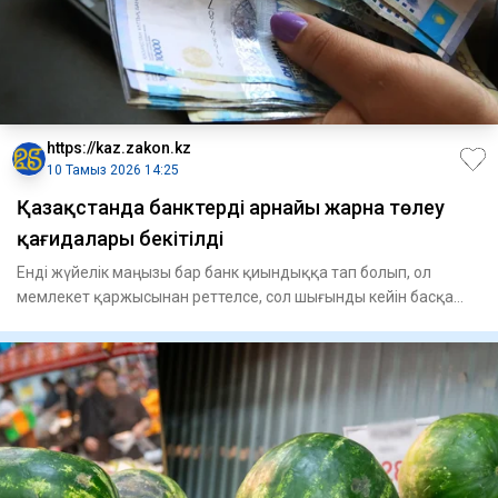
https://kaz.zakon.kz
10 Тамыз 2026 14:25
Қазақстанда банктердің арнайы жарна төлеу
қағидалары бекітілді
Енді жүйелік маңызы бар банк қиындыққа тап болып, ол
мемлекет қаржысынан реттелсе, сол шығынды кейін басқа
банктер арна