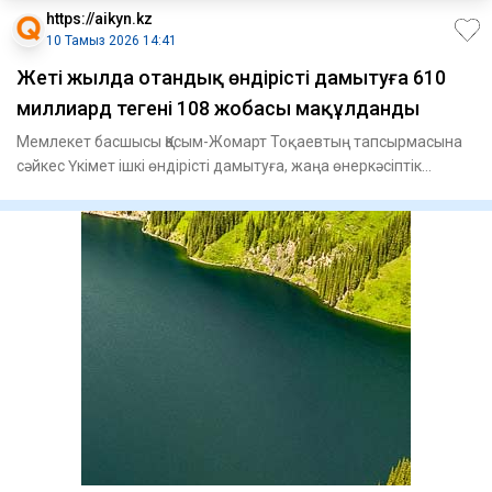
https://aikyn.kz
10 Тамыз 2026 14:41
Жеті жылда отандық өндірісті дамытуға 610
миллиард теңгенің 108 жобасы мақұлданды
Мемлекет басшысы Қасым-Жомарт Тоқаевтың тапсырмасына
сәйкес Үкімет ішкі өндірісті дамытуға, жаңа өнеркәсіптік
кәсіпоры