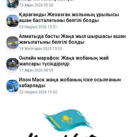
10 Ақпан 2026 05:20
Қарағанды Жезқазған жолының құрылысы
қашан басталатыны белгілі болды
03 Наурыз 2026 10:51
Алматыда басты Жаңа жыл шыршасы қашан
жағылатыны белгілі болды
18 Желтоқсан 2025 13:02
Онлайн марафон: Жаңа жобаның жай
жапсары түсіндірілді
17 Ақпан 2026 08:59
Илон Маск жаңа жобаның іске қосылғанын
хабарлады
22 Наурыз 2026 15:52