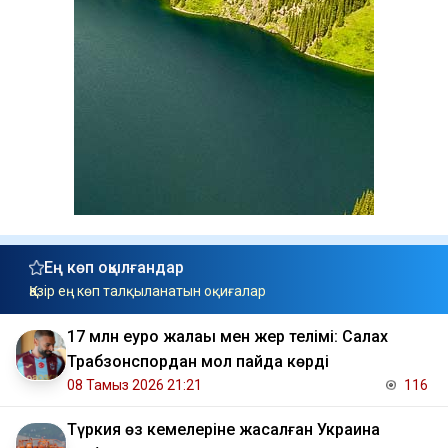
Ең көп оқылғандар
Қазір ең көп талқыланатын оқиғалар
17 млн еуро жалақы мен жер телімі: Салах
Трабзонспордан мол пайда көрді
08 Тамыз 2026 21:21
116
Түркия өз кемелеріне жасалған Украина