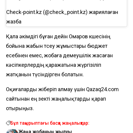
Check-point.kz (@check_point.kz) жариялаған
жазба
Қала әкімдігі бұған дейін Омаров көшесінің
бойына жабын төсеу жұмыстары бюджет
есебінен емес, жобаға демеушілік жасаған
кәсіпкерлердің қаражатына жүргізіліп
жатқанын түсіндірген болатын.
Оқиғаларды жіберіп алмау үшін Qazaq24.com
сайтынан ең өзекті жаңалықтарды қарап
отырыңыз.
Бұл тақырыптағы басқа жаңалықтар:
Жаңа жобаның жылуы