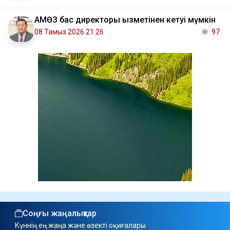
АМӨЗ бас директоры қызметінен кетуі мүмкін
08 Тамыз 2026 21:26
97
Соңғы жаңалықтар
Күннің ең жаңа және өзекті оқиғалары