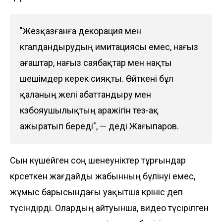
"Жезқазғанға декорация мен
көгалдандырудың имитациясы емес, нағыз
ағаштар, нағыз саябақтар мен нақты
шешімдер керек сияқты. Өйткені бұл
қаланың желі абаттандыру мен
көзбояушылықтың аражігін тез-ақ
ажыратып береді", — деді Жағыпаров.
Сын күшейген соң шенеуніктер тұрғындар
көрсеткен жағдайды жабынның бүлінуі емес,
жұмыс барысындағы уақытша көрініс деп
түсіндірді. Олардың айтуынша, видео түсірілген