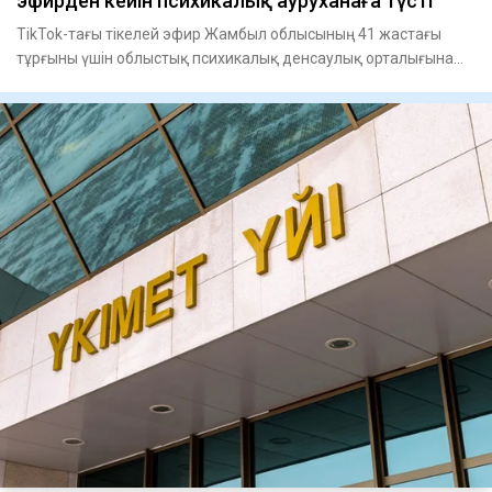
эфирден кейін психикалық ауруханаға түсті
TikTok-тағы тікелей эфир Жамбыл облысының 41 жастағы
тұрғыны үшін облыстық психикалық денсаулық орталығына
жатқызумен