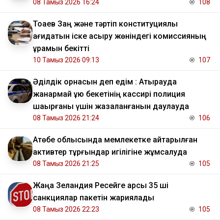
08 Тамыз 2026 16:24
108
Тоқаев Заң және тәртіп конституциялық
қағидатын іске асыру жөніндегі комиссияның
құрамын бекітті
10 Тамыз 2026 09:13
107
Әділдік орнасын деп едім : Атырауда
жанармай құю бекетінің кассирі полиция
шақырғаны үшін жазаланғанын даулауда
08 Тамыз 2026 21:24
106
​Ақтөбе облысында мемлекетке қайтарылған
активтер тұрғындар игілігіне жұмсалуда
08 Тамыз 2026 21:25
105
Жаңа Зеландия Ресейге қарсы 35 ші
санкциялар пакетін жариялады
08 Тамыз 2026 22:23
105