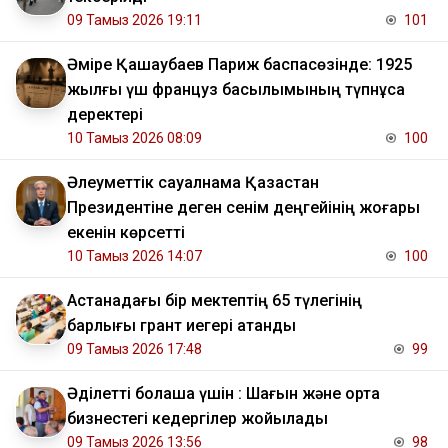
09 Тамыз 2026 19:11
101
Әміре Қашаубаев Париж баспасөзінде: 1925
жылғы үш француз басылымының түпнұсқа
деректері
10 Тамыз 2026 08:09
100
Әлеуметтік сауалнама Қазақстан
Президентіне деген сенім деңгейінің жоғары
екенін көрсетті
10 Тамыз 2026 14:07
100
Астанадағы бір мектептің 65 түлегінің
барлығы грант иегері атанды
09 Тамыз 2026 17:48
99
Әділетті болашақ үшін : Шағын және орта
бизнестегі кедергілер жойылады
09 Тамыз 2026 13:56
98