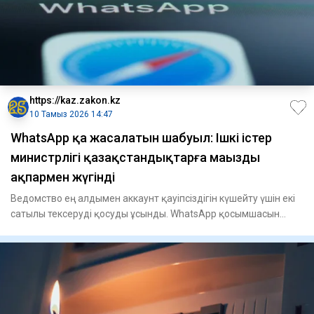
https://kaz.zakon.kz
10 Тамыз 2026 14:47
WhatsApp қа жасалатын шабуыл: Ішкі істер
министрлігі қазақстандықтарға маңызды
ақпармен жүгінді
Ведомство ең алдымен аккаунт қауіпсіздігін күшейту үшін екі
сатылы тексеруді қосуды ұсынды. WhatsApp қосымшасын
ашыңыз,