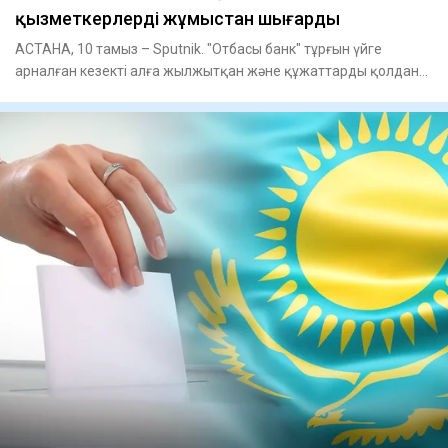
қызметкерлерді жұмыстан шығарды
АСТАНА, 10 тамыз – Sputnik. "Отбасы банк" тұрғын үйге
арналған кезекті алға жылжытқан және құжаттарды қолдан
жасаған қыз