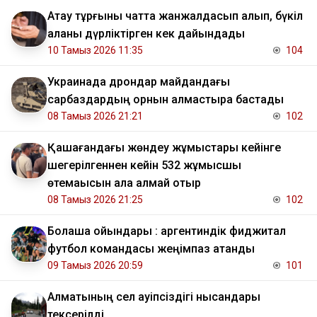
Ақтау тұрғыны чатта жанжалдасып қалып, бүкіл
қаланы дүрліктірген кек дайындады
10 Тамыз 2026 11:35
104
Украинада дрондар майдандағы
сарбаздардың орнын алмастыра бастады
08 Тамыз 2026 21:21
102
Қашағандағы жөндеу жұмыстары кейінге
шегерілгеннен кейін 532 жұмысшы
өтемақысын ала алмай отыр
08 Тамыз 2026 21:25
102
Болашақ ойындары : аргентиндік фиджитал
футбол командасы жеңімпаз атанды
09 Тамыз 2026 20:59
101
Алматының сел қауіпсіздігі нысандары
тексерілді