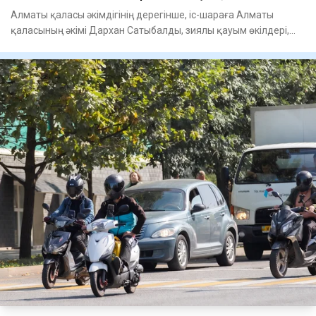
Алматы қаласы әкімдігінің дерегінше, іс-шараға Алматы
қаласының әкімі Дархан Сатыбалды, зиялы қауым өкілдері,
қалалық м