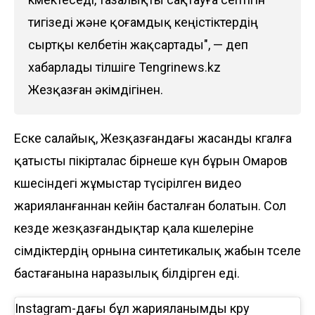
тигізеді және қоғамдық кеңістіктердің
сыртқы келбетін жақсартады", — деп
хабарлады тілшіге
Tengrinews.kz
Жезқазған әкімдігінен.
Еске салайық, Жезқазғандағы жасанды көгалға
қатысты пікірталас бірнеше күн бұрын Омаров
көшесіндегі жұмыстар түсірілген видео
жарияланғаннан кейін басталған болатын. Сол
кезде жезқазғандықтар қала көшелеріне
өсімдіктердің орнына синтетикалық жабын төселе
бастағанына наразылық білдірген еді.
Instagram-дағы бұл жарияланымды көру