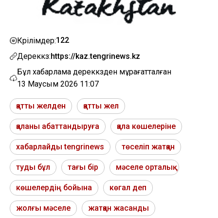
122
Көрілімдер:
Дереккөз:
https://kaz.tengrinews.kz
Бұл хабарлама дереккөзден мұрағатталған
13 Маусым 2026 11:07
қатты желден
қатты жел
қаланы абаттандыруға
қала көшелеріне
хабарлайды tengrinews
төселіп жатқан
туды бұл
тағы бір
мәселе орталық
көшелердің бойына
көгал деп
жолғы мәселе
жатқан жасанды