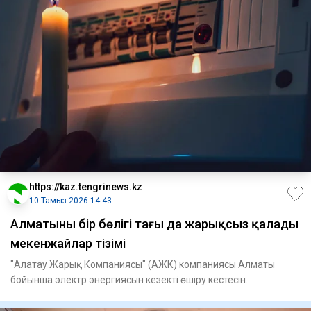
https://kaz.tengrinews.kz
10 Тамыз 2026 14:43
Алматының бір бөлігі тағы да жарықсыз қалады
мекенжайлар тізімі
"Алатау Жарық Компаниясы" (АЖК) компаниясы Алматы
бойынша электр энергиясын кезекті өшіру кестесін
жариялады. Жарық 1