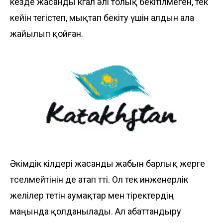
кезде жасанды көгал әлі толық бекітілмеген, тек
кейін тегістеп, мықтап бекіту үшін алдын ала
жайылып қойған.
Әкімдік өкілдері жасанды жабын барлық жерге
төселмейтінін де атап өтті. Ол тек инженерлік
желілер өтетін аумақтар мен тіректердің
маңында қолданылады. Ал абаттандыру