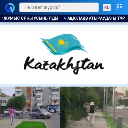
RU
ДАҒЫ ТҰРҒЫН ҮЙ КЕШЕНДЕРІНДЕГІ КӘРІЗ СУЫ МӘСЕЛЕСІН ШЕШ