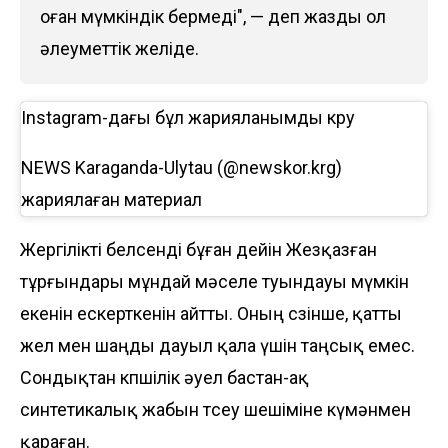
оған мүмкіндік бермеді", — деп жазды ол
әлеуметтік желіде.
Instagram-дағы бұл жарияланымды көру
NEWS Karaganda-Ulytau (@newskor.krg)
жариялаған материал
Жергілікті белсенді бұған дейін Жезқазған
тұрғындары мұндай мәселе туындауы мүмкін
екенін ескерткенін айтты. Оның сөзінше, қатты
жел мен шаңды дауыл қала үшін таңсық емес.
Сондықтан көпшілік әуел бастан-ақ
синтетикалық жабын төсеу шешіміне күмәнмен
қараған.