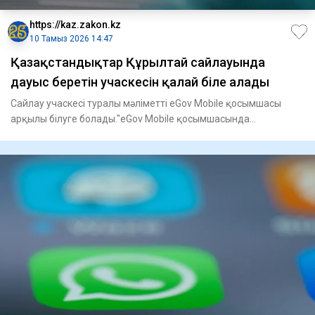
https://kaz.zakon.kz
10 Тамыз 2026 14:47
Қазақстандықтар Құрылтай сайлауында
дауыс беретін учаскесін қалай біле алады
Сайлау учаскесі туралы мәліметті eGov Mobile қосымшасы
арқылы білуге болады."eGov Mobile қосымшасында
сайлаушыларға қаж