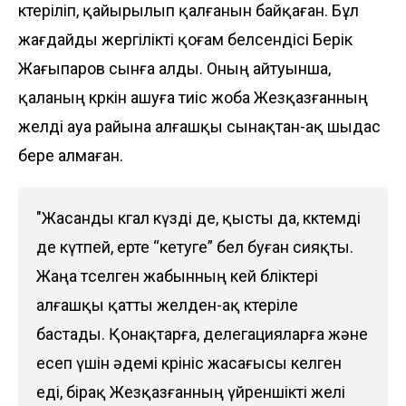
көтеріліп, қайырылып қалғанын байқаған. Бұл
жағдайды жергілікті қоғам белсендісі Берік
Жағыпаров сынға алды. Оның айтуынша,
қаланың көркін ашуға тиіс жоба Жезқазғанның
желді ауа райына алғашқы сынақтан-ақ шыдас
бере алмаған.
"Жасанды көгал күзді де, қысты да, көктемді
де күтпей, ерте “кетуге” бел буған сияқты.
Жаңа төселген жабынның кей бөліктері
алғашқы қатты желден-ақ көтеріле
бастады. Қонақтарға, делегацияларға және
есеп үшін әдемі көрініс жасағысы келген
еді, бірақ Жезқазғанның үйреншікті желі