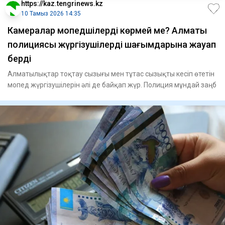
https://kaz.tengrinews.kz
10 Тамыз 2026 14:35
Камералар мопедшілерді көрмей ме? Алматы
полициясы жүргізушілердің шағымдарына жауап
берді
Алматылықтар тоқтау сызығы мен тұтас сызықты кесіп өтетін
мопед жүргізушілерін әлі де байқап жүр. Полиция мұндай заңб