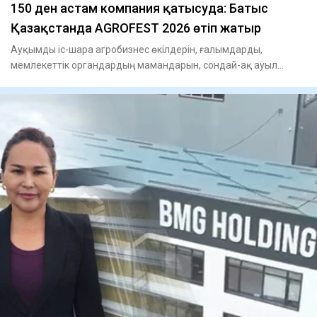
150 ден астам компания қатысуда: Батыс
Қазақстанда AGROFEST 2026 өтіп жатыр
Ауқымды іс-шара агробизнес өкілдерін, ғалымдарды,
мемлекеттік органдардың мамандарын, сондай-ақ ауыл
шаруашылығы те