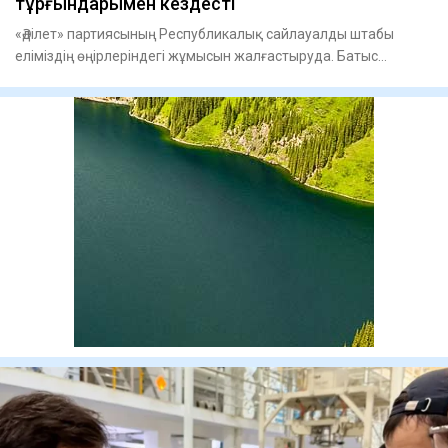
тұрғындарымен кездесті
«Әділет» партиясының Республикалық сайлауалды штабы
еліміздің өңірлеріндегі жұмысын жалғастыруда. Батыс
Қазақстан облы