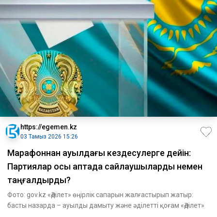
https://egemen.kz
03 Тамыз 2026 15:26
Марафоннан ауылдағы кездесулерге дейін:
Партиялар осы аптада сайлаушыларды немен
таңғалдырды?
Фото: gov.kz «Әділет» өңірлік сапарын жалғастырып жатыр:
басты назарда – ауылды дамыту және әділетті қоғам «Әділет»