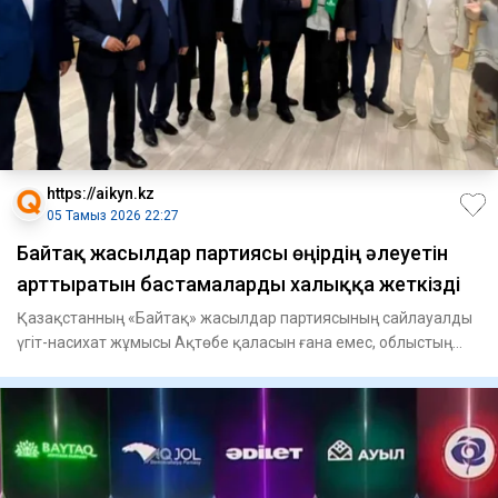
https://aikyn.kz
05 Тамыз 2026 22:27
Байтақ жасылдар партиясы өңірдің әлеуетін
арттыратын бастамаларды халыққа жеткізді
Қазақстанның «Байтақ» жасылдар партиясының сайлауалды
үгіт-насихат жұмысы Ақтөбе қаласын ғана емес, облыстың
барлық ау