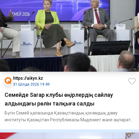
https://aikyn.kz
31 Шілде 2026 19:49
Семейде Sarap клубы өңірлердің сайлау
алдындағы рөлін талқыға салды
Бүгін Семей қаласында Қазақстандық қоғамдық даму
институты Қазақстан Республикасы Мәдениет және ақпарат
министрлігінің