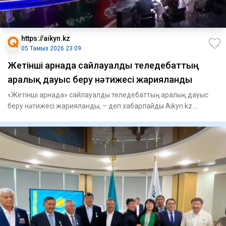
https://aikyn.kz
05 Тамыз 2026 23:09
Жетінші арнада сайлауалды теледебаттың
аралық дауыс беру нәтижесі жарияланды
«Жетінші арнада» сайлауалды теледебаттың аралық дауыс
беру нәтижесі жарияланды, – деп хабарлайды Aikyn.kz.
Астанада Құ