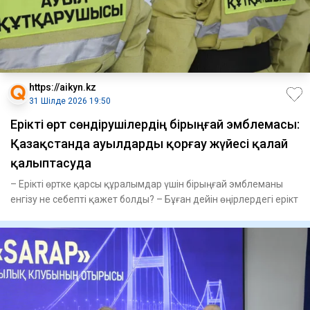
https://aikyn.kz
31 Шілде 2026 19:50
Ерікті өрт сөндірушілердің бірыңғай эмблемасы:
Қазақстанда ауылдарды қорғау жүйесі қалай
қалыптасуда
– Ерікті өртке қарсы құралымдар үшін бірыңғай эмблеманы
енгізу не себепті қажет болды? – Бұған дейін өңірлердегі ерікт