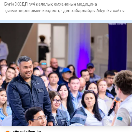
Бүгін ЖСДП №4 қалалық емхананың медицина
қызметкерлерімен кездесті, - деп хабарлайды Aikyn.kz сайты
Жалпыұлттық социал
https://aikyn.kz