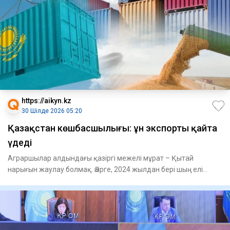
https://aikyn.kz
30 Шілде 2026 05:20
Қазақстан көшбасшылығы: ұн экспорты қайта
үдеді
Аграршылар алдындағы қазіргі межелі мұрат – Қытай
нарығын жаулау болмақ. Әзірге, 2024 жылдан бері шың елі
бізден малаз