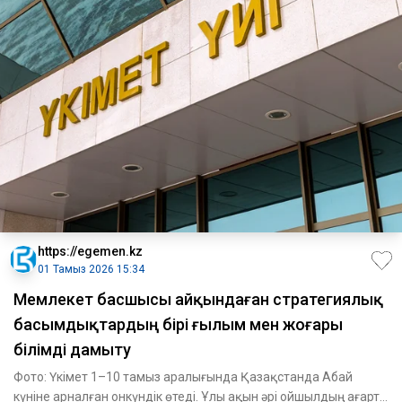
https://egemen.kz
01 Тамыз 2026 15:34
Мемлекет басшысы айқындаған стратегиялық
басымдықтардың бірі ғылым мен жоғары
білімді дамыту
Фото: Үкімет 1–10 тамыз аралығында Қазақстанда Абай
күніне арналған онкүндік өтеді. Ұлы ақын әрі ойшылдың ағарту,