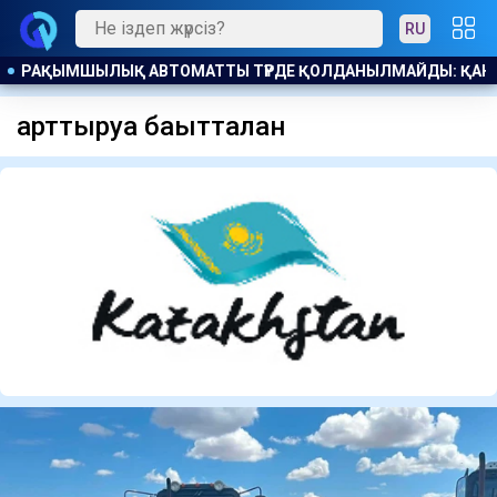
RU
АНДЫҚ БОСТАНДЫҚҚА ШЫҚТЫ
ҰЛТССО АҚ ҒА МОНОПОЛИЯ
арттыруға бағытталған