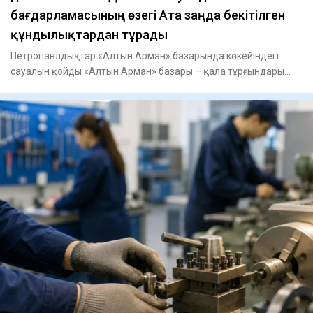
бағдарламасының өзегі Ата заңда бекітілген
құндылықтардан тұрады
Петропавлдықтар «Алтын Арман» базарында көкейіндегі
сауалын қойды «Алтын Арман» базары – қала тұрғындары
күнделікті са