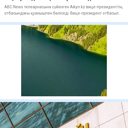
ABC News телеарнасына сүйенген Aikyn.kz вице-президенттің
отбасындағы қуанышпен бөліседі. Вице-президент отбасылық
қуа