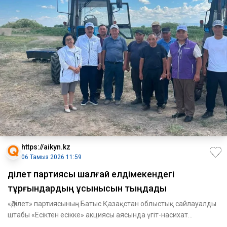
https://aikyn.kz
06 Тамыз 2026 11:59
Әділет партиясы шалғай елдімекендегі
тұрғындардың ұсынысын тыңдады
«Әділет» партиясының Батыс Қазақстан облыстық сайлауалды
штабы «Есіктен есікке» акциясы аясында үгіт-насихат
жұмыстары