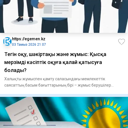
https://egemen.kz
03 Тамыз 2026 21:07
Тегін оқу, шәкіртақы және жұмыс: Қысқа
мерзімді кәсіптік оқуға қалай қатысуға
болады?
Халықты жұмыспен қамту саласындағы мемлекеттік
саясаттың басым бағыттарының бірі – жұмыс берушілер
сұранысына сай бі