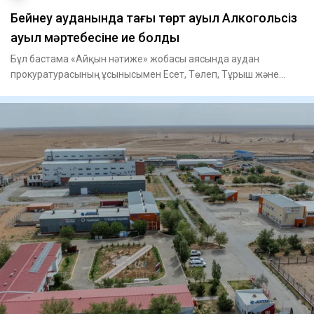
Бейнеу ауданында тағы төрт ауыл Алкогольсіз
ауыл мәртебесіне ие болды
Бұл бастама «Айқын нәтиже» жобасы аясында аудан
прокуратурасының ұсынысымен Есет, Төлеп, Тұрыш және
Тәжен ауылдарында ж