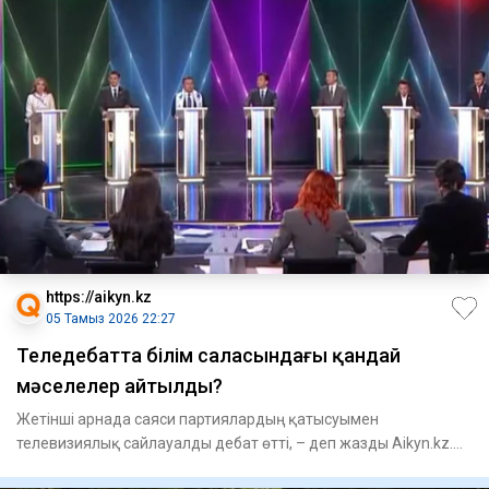
https://aikyn.kz
05 Тамыз 2026 22:27
Теледебатта білім саласындағы қандай
мәселелер айтылды?
Жетінші арнада саяси партиялардың қатысуымен
телевизиялық сайлауалды дебат өтті, – деп жазды Aikyn.kz.
Бүгін Астанадағ