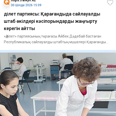
30 Шілде 2026 15:09
Әділет партиясы: Қарағандыда сайлауалды
штаб өкілдері кәсіпорындарды жаңғырту
керегін айтты
«Әділет» партиясының төрағасы Айбек Дәдебай бастаған
Республикалық сайлауалды штабтың мүшелері Қарағанды
облысындағы «