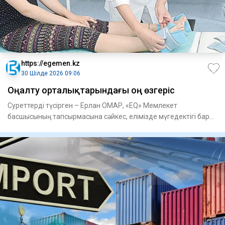
https://egemen.kz
30 Шілде 2026 09:06
Оңалту орталықтарындағы оң өзгеріс
Суреттерді түсірген – Ерлан ОМАР, «EQ» Мемлекет
басшысының тапсыр­масына сәйкес, елімізде мүгедектігі бар
адамдарға