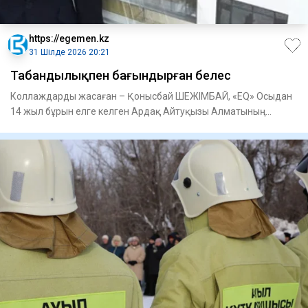
https://egemen.kz
31 Шілде 2026 20:21
Табандылықпен бағындырған белес
Коллаждарды жасаған – Қонысбай ШЕЖІМБАЙ, «EQ» Осыдан
14 жыл бұрын елге келген Ардақ Айтуқызы Алматы­ның
іргесіндегі