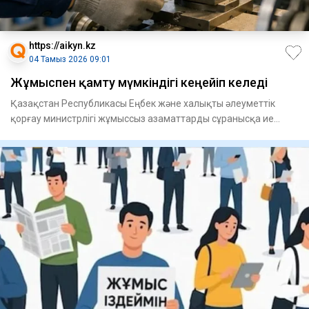
https://aikyn.kz
04 Тамыз 2026 09:01
Жұмыспен қамту мүмкіндігі кеңейіп келеді
Қазақстан Республикасы Еңбек және халықты әлеуметтік
қорғау министрлігі жұмыссыз азаматтарды сұранысқа ие
мамандықтар