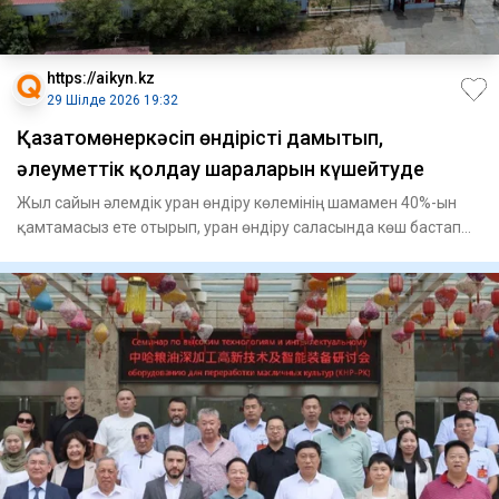
https://aikyn.kz
29 Шілде 2026 19:32
Қазатомөнеркәсіп өндірісті дамытып,
әлеуметтік қолдау шараларын күшейтуде
Жыл сайын әлемдік уран өндіру көлемінің шамамен 40%-ын
қамтамасыз ете отырып, уран өндіру саласында көш бастап
келеді,