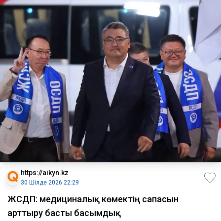
https://aikyn.kz
30 Шілде 2026 22:29
ЖСДП: медициналық көмектің сапасын
арттыру басты басымдық