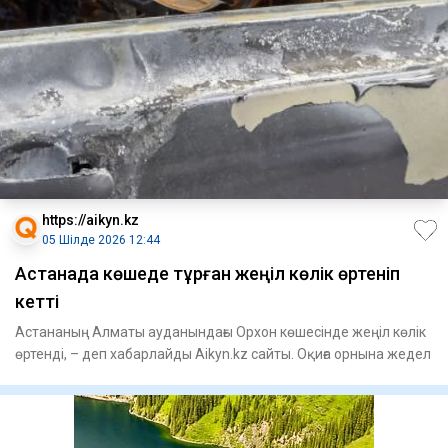
https://aikyn.kz
05 Шілде 2026 12:44
Астанада көшеде тұрған жеңіл көлік өртеніп
кетті
Астананың Алматы ауданындағы Орхон көшесінде жеңіл көлік
өртенді, – деп хабарлайды Aikyn.kz сайты. Оқиға орнына жедел