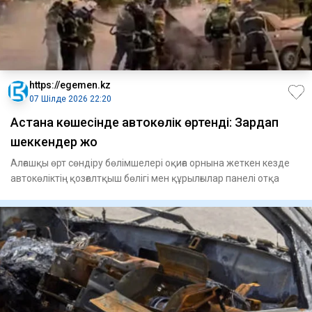
https://egemen.kz
07 Шілде 2026 22:20
Астана көшесінде автокөлік өртенді: Зардап
шеккендер жоқ
Алғашқы өрт сөндіру бөлімшелері оқиға орнына жеткен кезде
автокөліктің қозғалтқыш бөлігі мен құрылғылар панелі отқа