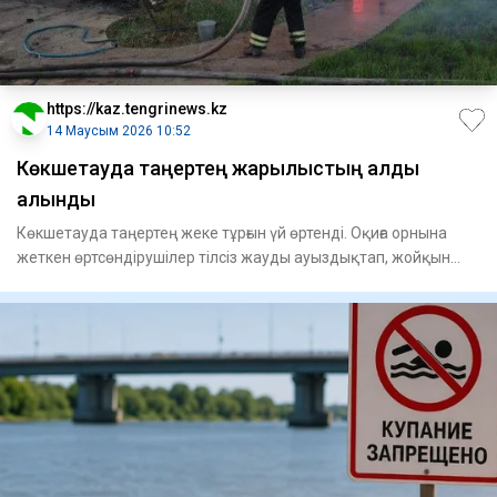
https://kaz.tengrinews.kz
14 Маусым 2026 10:52
Көкшетауда таңертең жарылыстың алды
алынды
Көкшетауда таңертең жеке тұрғын үй өртенді. Оқиға орнына
жеткен өртсөндірушілер тілсіз жауды ауыздықтап, жойқын
жарыл