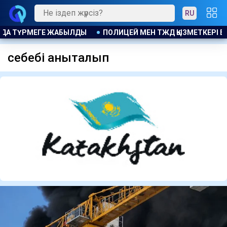
RU
АРДЫ ҚҰТҚАРЫП ҚАЛДЫ
ҚАЗАҚСТАНДЫҚТАРДЫҢ ЗЕЙНЕТАҚЫ ЖИН
себебі анықталып