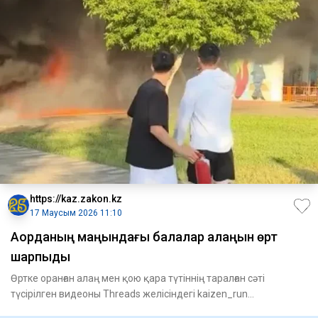
https://kaz.zakon.kz
17 Маусым 2026 11:10
Ақорданың маңындағы балалар алаңын өрт
шарпыды
Өртке оранған алаң мен қою қара түтіннің таралған сәті
түсірілген видеоны Threads желісіндегі kaizen_run
қолданушысы жа