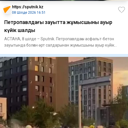
https://sputnik.kz
08 Шілде 2026 16:51
Петропавлдағы зауытта жұмысшыны ауыр
күйік шалды
АСТАНА, 8 шілде – Sputnik. Петропавлдағы асфальт-бетон
зауытында болған өрт салдарынан жұмысшыны ауыр күйік
шалды, деп х