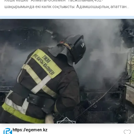
шақырымында екі көлік соқтығысты. Адамшошырлық апаттан
бес адам қаза тапты
https://egemen.kz