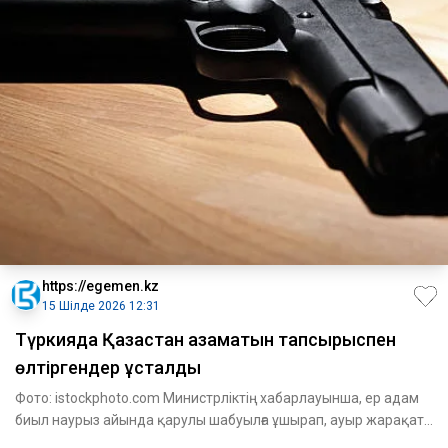
https://egemen.kz
15 Шілде 2026 12:31
Түркияда Қазақстан азаматын тапсырыспен
өлтіргендер ұсталды
Фото: istockphoto.com Министрліктің хабарлауынша, ер адам
биыл наурыз айында қарулы шабуылға ұшырап, ауыр жарақат
са