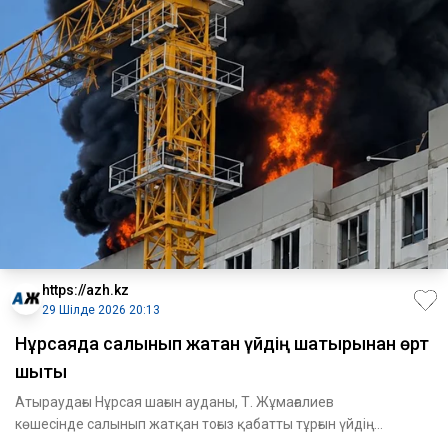
https://azh.kz
29 Шілде 2026 20:13
Нұрсаяда салынып жатқан үйдің шатырынан өрт
шықты
Атыраудағы Нұрсая шағын ауданы, Т. Жұмағалиев
көшесінде салынып жатқан тоғыз қабатты тұрғын үйдің
шатырында өрт шыққаны