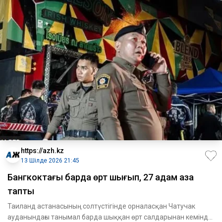
https://azh.kz
13 Шілде 2026 21:45
Бангкоктағы барда өрт шығып, 27 адам қаза
тапты
Таиланд астанасының солтүстігінде орналасқан Чатучак
ауданындағы танымал барда шыққан өрт салдарынан кемінде