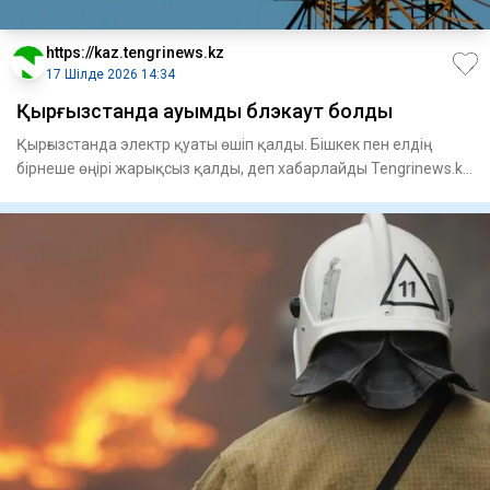
https://kaz.tengrinews.kz
17 Шілде 2026 14:34
Қырғызстанда ауқымды блэкаут болды
Қырғызстанда электр қуаты өшіп қалды. Бішкек пен елдің
бірнеше өңірі жарықсыз қалды, деп хабарлайды Tengrinews.kz
тіл