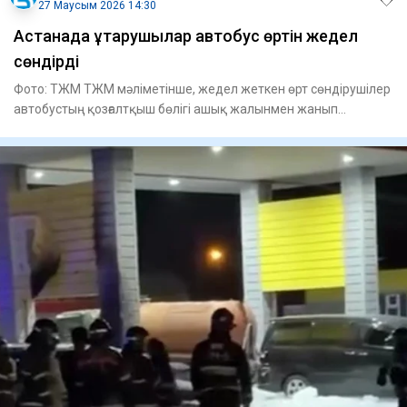
27 Маусым 2026 14:30
Астанада құтқарушылар автобус өртін жедел
сөндірді
Фото: ТЖМ ТЖМ мәліметінше, жедел жеткен өрт сөндірушілер
автобустың қозғалтқыш бөлігі ашық жалынмен жанып
жатқанын