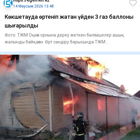
14 Маусым 2026 13:48
Көкшетауда өртеніп жатқан үйден 3 газ баллоны
шығарылды
Фото: ТЖМ Оқиға орнына дереу жеткен бөлімшелер ашық
жалынды байқаған. Өрт сөндіру барысында ТЖМ
қызметкерлері көле