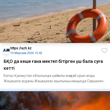
https://azh.kz
10 Маусым 2026 15:42
БҚО да кеше ғана мектеп бітірген үш бала суға
кетті
Батыс Қазақстан облысында қайғылы жағдай орын алды.
Жаңақала ауданы Жаңақазан ауылының маңында Сарыөзен
өзеніне үш жас