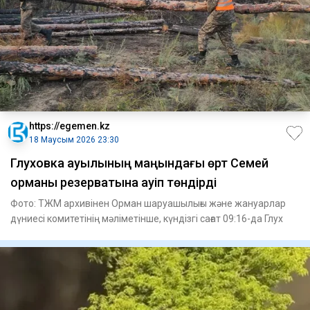
https://egemen.kz
18 Маусым 2026 23:30
Глуховка ауылының маңындағы өрт Семей
орманы резерватына қауіп төндірді
Фото: ТЖМ архивінен Орман шаруашылығы және жануарлар
дүниесі комитетінің мәліметінше, күндізгі сағат 09:16-да Глух