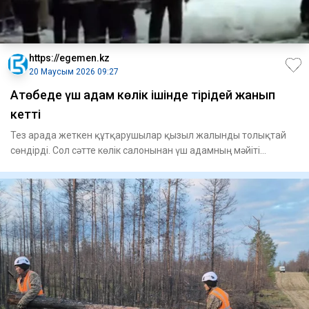
https://egemen.kz
20 Маусым 2026 09:27
Ақтөбеде үш адам көлік ішінде тірідей жанып
кетті
Тез арада жеткен құтқарушылар қызыл жалынды толықтай
сөндірді. Сол сәтте көлік салонынан үш адамның мәйіті
табылды