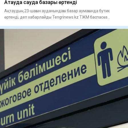
Ақтауда сауда базары өртенді
Ақтаудың 23-шағын ауданындағы базар аумағында бутик
өртенді, деп хабарлайды Tengrinews.kz ТЖМ баспасөз
қызметіне сілт