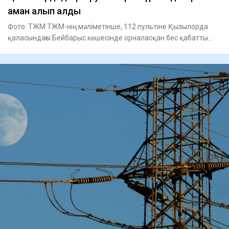
аман алып қалды
Фото: ТЖМ ТЖМ-нің мәліметінше, 112 пультіне Қызылорда
қаласындағы Бейбарыс көшесінде орналасқан бес қабатты
тұрғын ү