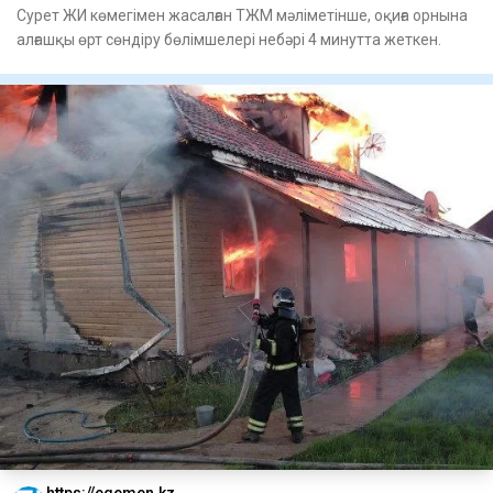
Сурет ЖИ көмегімен жасалған ТЖМ мәліметінше, оқиға орнына
алғашқы өрт сөндіру бөлімшелері небәрі 4 минутта жеткен.
https://egemen.kz