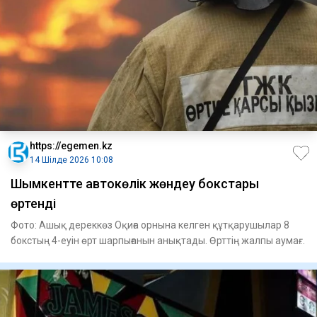
https://egemen.kz
14 Шілде 2026 10:08
Шымкентте автокөлік жөндеу бокстары
өртенді
Фото: Ашық дереккөз Оқиға орнына келген құтқарушылар 8
бокстың 4-еуін өрт шарпығанын анықтады. Өрттің жалпы аумағы
1