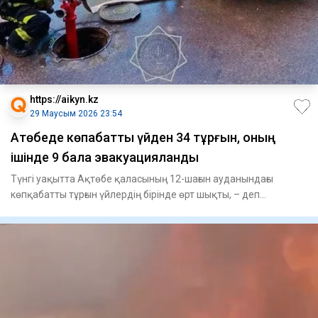
https://aikyn.kz
29 Маусым 2026 23:54
Ақтөбеде көпқабатты үйден 34 тұрғын, оның
ішінде 9 бала эвакуацияланды
Түнгі уақытта Ақтөбе қаласының 12-шағын ауданындағы
көпқабатты тұрғын үйлердің бірінде өрт шықты, – деп
хабарлайды Aik