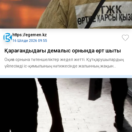
https://egemen.kz
16 Шілде 2026 09:55
Қарағандыдағы демалыс орнында өрт шықты
Оқиға орнына төтеншеліктер жедел жетті. Құтқарушылардың
үйлесімді іс-қимылының нәтижесінде жалынның жақын
маңдағы қо