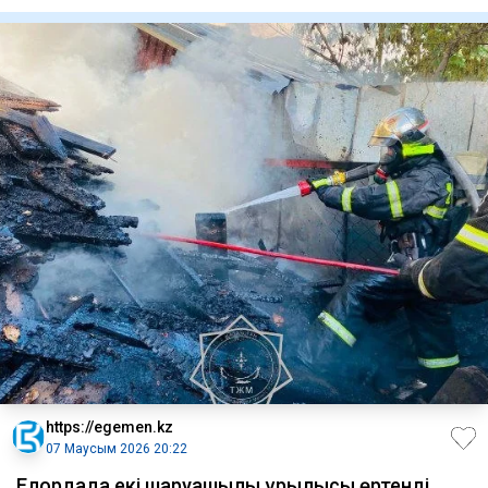
хабарлай
https://egemen.kz
07 Маусым 2026 20:22
Елордада екі шаруашылық құрылысы өртенді