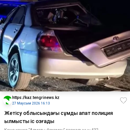
https://kaz.tengrinews.kz
27 Маусым 2026 16:13
Жетісу облысындағы сұмдық апат полиция
қылмыстық іс қозғады
Кеше кешке “Алматы-Өскемен” тасжолының 432-