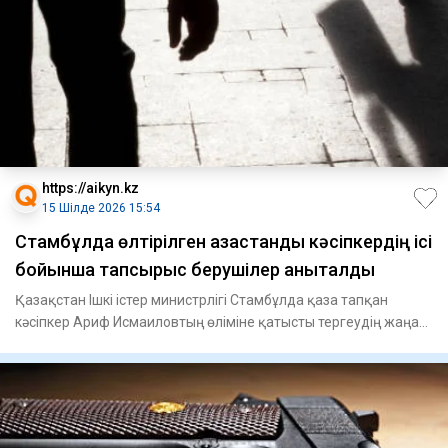
https://aikyn.kz
15 Шілде 2026 15:54
Стамбұлда өлтірілген қазақстандық кәсіпкердің ісі
бойынша тапсырыс берушілер анықталды
Қазақстан Ішкі істер министрлігі Стамбұлда қаза тапқан
кәсіпкер Ариф Исмаиловтың өліміне қатысты тергеудің жаңа
мәліме