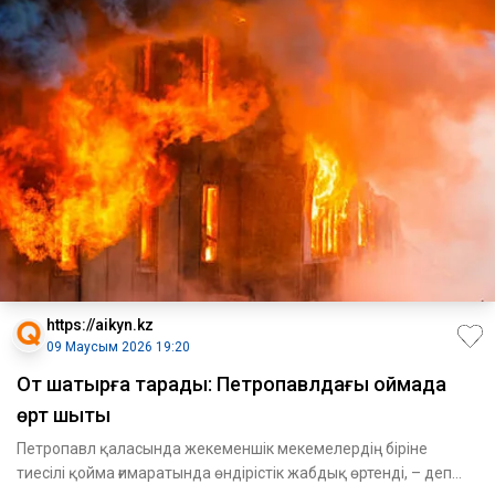
https://aikyn.kz
09 Маусым 2026 19:20
От шатырға тарады: Петропавлдағы қоймада
өрт шықты
Петропавл қаласында жекеменшік мекемелердің біріне
тиесілі қойма ғимаратында өндірістік жабдық өртенді, – деп