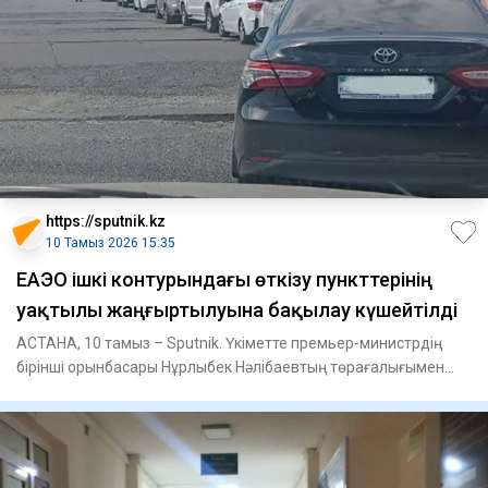
https://sputnik.kz
10 Тамыз 2026 15:35
ЕАЭО ішкі контурындағы өткізу пункттерінің
уақтылы жаңғыртылуына бақылау күшейтілді
АСТАНА, 10 тамыз – Sputnik. Үкіметте премьер-министрдің
бірінші орынбасары Нұрлыбек Нәлібаевтың төрағалығымен
автомобиль