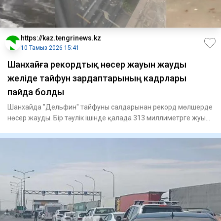
https://kaz.tengrinews.kz
10 Тамыз 2026 15:41
Шанхайға рекордтық нөсер жауын жауды
желіде тайфун зардаптарының кадрлары
пайда болды
Шанхайда "Дельфин" тайфуны салдарынан рекорд мөлшерде
нөсер жауды. Бір тәулік ішінде қалада 313 миллиметрге жуық
жауы