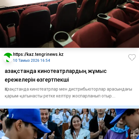
https://kaz.tengrinews.kz
10 Тамыз 2026 16:54
Қазақстанда кинотеатрлардың жұмыс
ережелерін өзгертпекші
Қазақстанда кинотеатрлар мен дистрибьюторлар арасындағы
қарым-қатынасты ретке келтіру жоспарланып отыр.
Бәсекелестікт