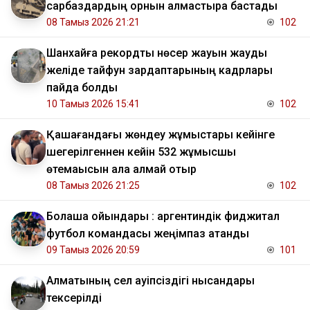
сарбаздардың орнын алмастыра бастады
08 Тамыз 2026 21:21
102
Шанхайға рекордтық нөсер жауын жауды
желіде тайфун зардаптарының кадрлары
пайда болды
10 Тамыз 2026 15:41
102
Қашағандағы жөндеу жұмыстары кейінге
шегерілгеннен кейін 532 жұмысшы
өтемақысын ала алмай отыр
08 Тамыз 2026 21:25
102
Болашақ ойындары : аргентиндік фиджитал
футбол командасы жеңімпаз атанды
09 Тамыз 2026 20:59
101
Алматының сел қауіпсіздігі нысандары
тексерілді