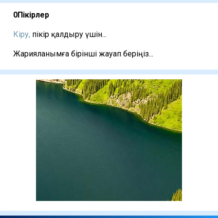
0
Пікірлер
Кіру,
пікір қалдыру үшін...
Жарияланымға бірінші жауап беріңіз...