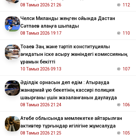
08 Тамыз 2026 21:26
112
Челси Миланды жеңген ойында Дастан
Сәтпаев алаңға шықпады
08 Тамыз 2026 19:17
110
Тоқаев Заң және тәртіп конституциялық
қағидатын іске асыру жөніндегі комиссияның
құрамын бекітті
10 Тамыз 2026 09:13
107
Әділдік орнасын деп едім : Атырауда
жанармай құю бекетінің кассирі полиция
шақырғаны үшін жазаланғанын даулауда
08 Тамыз 2026 21:24
106
​Ақтөбе облысында мемлекетке қайтарылған
активтер тұрғындар игілігіне жұмсалуда
08 Тамыз 2026 21:25
105