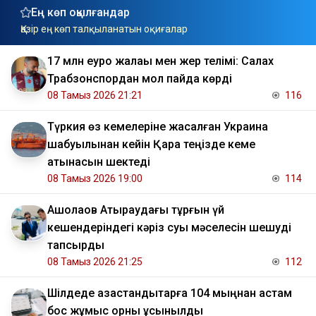
Ең көп оқылғандар
Қазір ең көп талқыланатын оқиғалар
17 млн еуро жалақы мен жер телімі: Салах
Трабзонспордан мол пайда көрді
08 Тамыз 2026 21:21
116
Түркия өз кемелеріне жасалған Украина
шабуылынан кейін Қара теңізде кеме
қатынасын шектеді
08 Тамыз 2026 19:00
114
​Ақшолақов Атыраудағы тұрғын үй
кешендеріндегі кәріз суы мәселесін шешуді
тапсырды
08 Тамыз 2026 21:25
112
​Шілдеде қазақстандықтарға 104 мыңнан астам
бос жұмыс орны ұсынылды