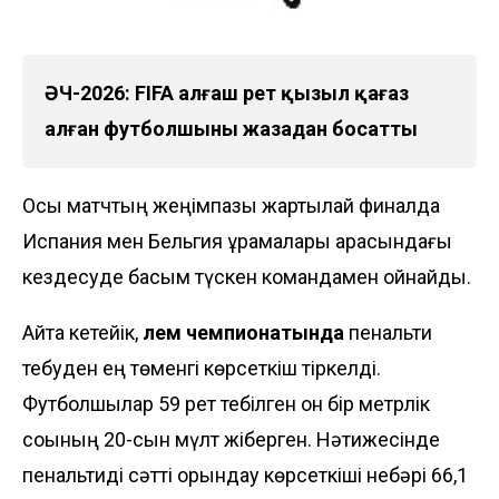
ӘЧ-2026: FIFA алғаш рет қызыл қағаз
алған футболшыны жазадан босатты
Осы матчтың жеңімпазы жартылай финалда
Испания мен Бельгия құрамалары арасындағы
кездесуде басым түскен командамен ойнайды.
Айта кетейік,
әлем чемпионатында
пенальти
тебуден ең төменгі көрсеткіш тіркелді.
Футболшылар 59 рет тебілген он бір метрлік
соққының 20-сын мүлт жіберген. Нәтижесінде
пенальтиді сәтті орындау көрсеткіші небәрі 66,1