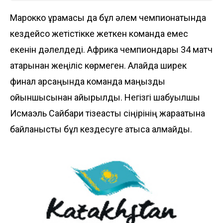
Марокко құрамасы да бұл әлем чемпионатында
кездейсоқ жетістікке жеткен команда емес
екенін дәлелдеді. Африка чемпиондары 34 матч
қатарынан жеңіліс көрмеген. Алайда ширек
финал қарсаңында команда маңызды
ойыншысынан айырылды. Негізгі шабуылшы
Исмаэль Сайбари тізеасты сіңірінің жарақатына
байланысты бұл кездесуге қатыса алмайды.