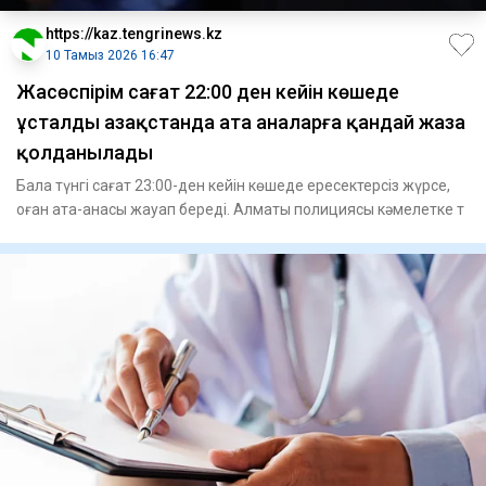
https://kaz.tengrinews.kz
10 Тамыз 2026 16:47
Жасөспірім сағат 22:00 ден кейін көшеде
ұсталды Қазақстанда ата аналарға қандай жаза
қолданылады
Бала түнгі сағат 23:00-ден кейін көшеде ересектерсіз жүрсе,
оған ата-анасы жауап береді. Алматы полициясы кәмелетке т