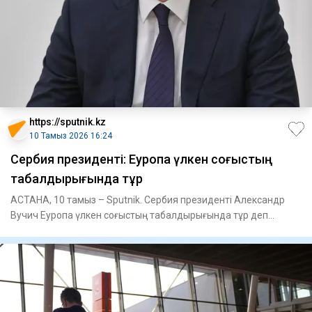
https://sputnik.kz
10 Тамыз 2026 16:24
Сербия президенті: Еуропа үлкен соғыстың
табалдырығында тұр
АСТАНА, 10 тамыз – Sputnik. Сербия президенті Александр
Вучич Еуропа үлкен соғыстың табалдырығында тұр деп
санайды.Вучич