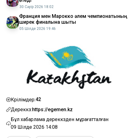
өтеді
30 Сәуір 2026 18:02
Франция мен Марокко әлем чемпионатының
ширек финалына шықты
05 Шілде 2026 19:46
42
Көрілімдер:
Дереккөз:
https://egemen.kz
Бұл хабарлама дереккөзден мұрағатталған
09 Шілде 2026 14:08