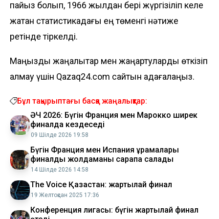
пайыз болып, 1966 жылдан бері жүргізіліп келе
жатқан статистикадағы ең төменгі нәтиже
ретінде тіркелді.
Маңызды жаңалықтар мен жаңартуларды өткізіп
алмау үшін Qazaq24.com сайтын қадағалаңыз.
Бұл тақырыптағы басқа жаңалықтар:
ӘЧ 2026: Бүгін Франция мен Марокко ширек
финалда кездеседі
09 Шілде 2026 19:58
Бүгін Франция мен Испания құрамалары
финалдық жолдаманы сарапқа салады
14 Шілде 2026 14:58
The Voice Қазақстан: жартылай финал
19 Желтоқсан 2025 17:36
Конференция лигасы: бүгін жартылай финал