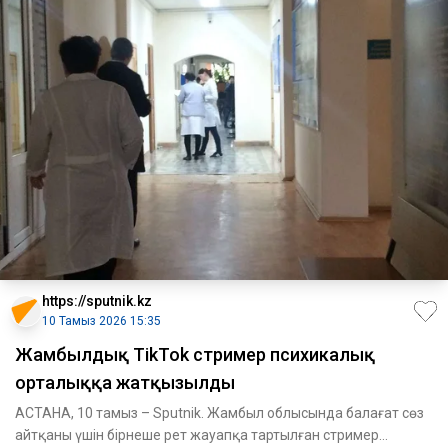
https://sputnik.kz
10 Тамыз 2026 15:35
Жамбылдық TikTok стример психикалық
орталыққа жатқызылды
АСТАНА, 10 тамыз – Sputnik. Жамбыл облысында балағат сөз
айтқаны үшін бірнеше рет жауапқа тартылған стример