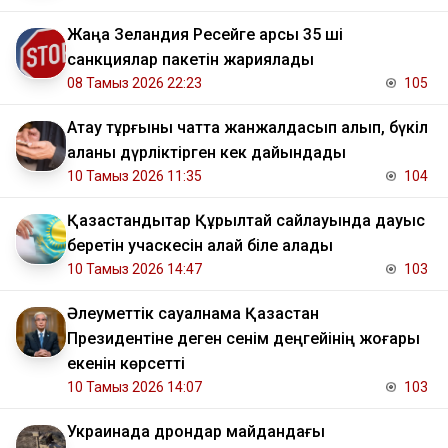
Жаңа Зеландия Ресейге қарсы 35 ші
санкциялар пакетін жариялады
08 Тамыз 2026 22:23
105
Ақтау тұрғыны чатта жанжалдасып қалып, бүкіл
қаланы дүрліктірген кек дайындады
10 Тамыз 2026 11:35
104
Қазақстандықтар Құрылтай сайлауында дауыс
беретін учаскесін қалай біле алады
10 Тамыз 2026 14:47
103
Әлеуметтік сауалнама Қазақстан
Президентіне деген сенім деңгейінің жоғары
екенін көрсетті
10 Тамыз 2026 14:07
103
Украинада дрондар майдандағы