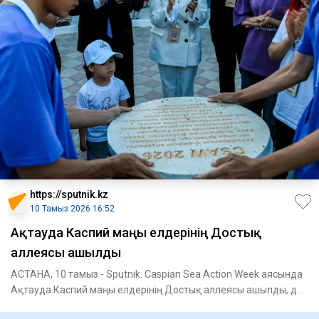
https://sputnik.kz
10 Тамыз 2026 16:52
Ақтауда Каспий маңы елдерінің Достық
аллеясы ашылды
АСТАНА, 10 тамыз - Sputnik. Caspian Sea Action Week аясында
Ақтауда Каспий маңы елдерінің Достық аллеясы ашылды, деп
хаб