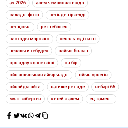
әч 2026
әлем чемпионатында
салады фото
ретінде тіркелді
рет қызыл
рет тебілген
растады марокко
пенальтиді сәтті
пенальти тебуден
пайыз болып
орындау көрсеткіші
он бір
ойыншысынан айырылды
ойын өрнегін
ойнайды айта
нәтиже ретінде
небәрі 66
мүлт жіберген
кетейік әлем
ең төменгі