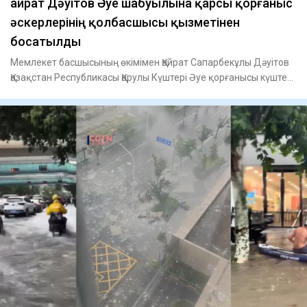
Қайрат Дәуітов Әуе шабуылына қарсы қорғаныс
әскерлерінің қолбасшысы қызметінен
босатылды
Мемлекет басшысының өкімімен Қайрат Сапарбекұлы Дәуітов
Қазақстан Республикасы Қарулы Күштері Әуе қорғанысы күштері
Әу