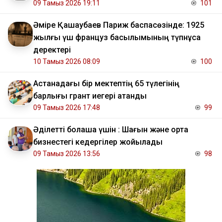
09 Тамыз 2026 19:11
101
Әміре Қашаубаев Париж баспасөзінде: 1925
жылғы үш француз басылымының түпнұсқа
деректері
10 Тамыз 2026 08:09
100
Астанадағы бір мектептің 65 түлегінің
барлығы грант иегері атанды
09 Тамыз 2026 17:48
99
Әділетті болашақ үшін : Шағын және орта
бизнестегі кедергілер жойылады
09 Тамыз 2026 13:56
98