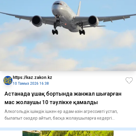
https://kaz.zakon.kz
10 Тамыз 2026 16:38
Астанада ұшақ бортында жанжал шығарған
мас жолаушы 10 тәулікке қамалды
Алкогольдік ішімдік ішкен ер адам өзін агрессивті ұстап,
былапыт сөздер айтып, басқа жолаушыларға кедергі
келтірген. Әу