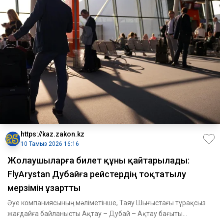
https://kaz.zakon.kz
10 Тамыз 2026 16:16
Жолаушыларға билет құны қайтарылады:
FlyArystan Дубайға рейстердің тоқтатылу
мерзімін ұзартты
Әуе компаниясының мәліметінше, Таяу Шығыстағы тұрақсыз
жағдайға байланысты Ақтау – Дубай – Ақтау бағыты