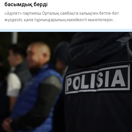
басымдық берді
«Әділет» партиясы Орталық саябақта халықпен бетпе-бет
жүздесіп, қала тұрғындарының көкейкесті мәселелерін
тыңдап, олар