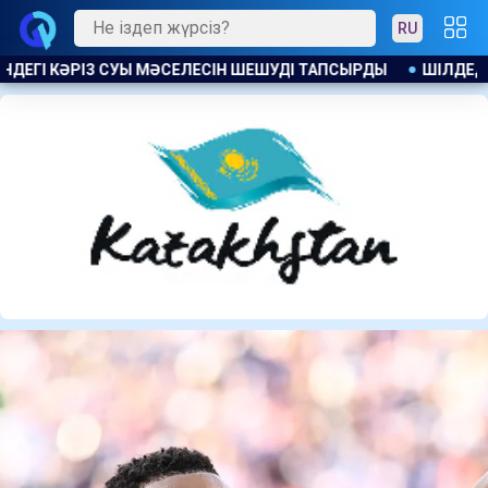
RU
ШІЛДЕДЕ ҚАЗАҚСТАНДЫҚТАРҒА 104 МЫҢНАН АСТАМ БОС ЖҰМЫС