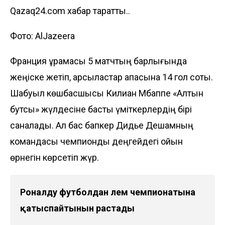
Qazaq24.com хабар таратты..
Фото: AlJazeera
Франция құрамасы 5 матчтың барлығында
жеңіске жетіп, қарсыластар қақпасына 14 гол соқты.
Шабуыл көшбасшысы Килиан Мбаппе «Алтын
бутсы» жүлдесіне басты үміткерлердің бірі
саналады. Ал бас бапкер Дидье Дешамның
командасы чемпиондық деңгейдегі ойын
өрнегін көрсетіп жүр.
Роналду футболдан әлем чемпионатына
қатыспайтынын растады