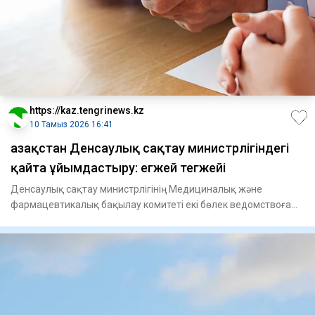
https://kaz.tengrinews.kz
10 Тамыз 2026 16:41
Қазақстан Денсаулық сақтау министрлігіндегі
қайта ұйымдастыру: егжей тегжейі
Денсаулық сақтау министрлігінің Медициналық және
фармацевтикалық бақылау комитеті екі бөлек ведомствоға
бөлінді. Тиіс