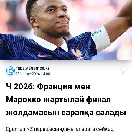
https://egemen.kz
09 Шілде 2026 14:08
ӘЧ 2026: Франция мен
Марокко жартылай финал
жолдамасын сарапқа салады
Egemen.KZ парақшасындағы ақпаратқа сәйкес,