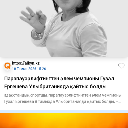
https://aikyn.kz
10 Тамыз 2026 15:26
Парапауэрлифтингтен әлем чемпионы Гузал
Ергешева Ұлыбританияда қайтыс болды
Қазақстандық спортшы, парапауэрлифтингтен әлем чемпионы
Гузал Ергешева 8 тамызда Ұлыбританияда қайтыс болды, –
деп хаб