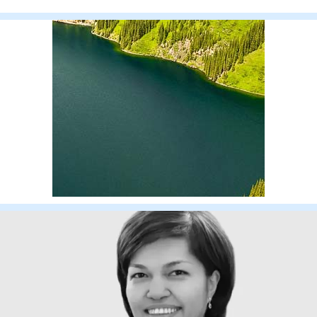
келіншекті п