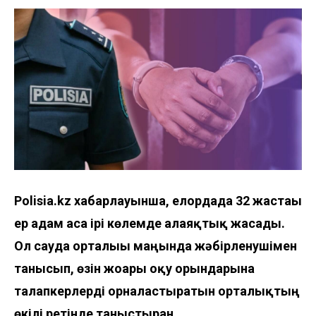
Polisia.kz
хабарлауынша
, елордада 32 жастағы
ер адам аса ірі көлемде алаяқтық жасады.
Ол сауда орталығы маңында жәбірленушімен
танысып, өзін жоғары оқу орындарына
талапкерлерді орналастыратын орталықтың
өкілі ретінде таныстырған.