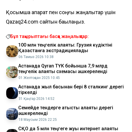
Қосымша ақпарат пен соңғы жаңалықтар үшін
Qazaq24.com сайтын бақылаңыз.
Бұл тақырыптағы басқа жаңалықтар:
100 млн теңгелік алаяқтық: Грузия күдіктіні
Қазақстанға экстрадициялады
06 Тамыз 2026 10:38
Астанада Qyran ТҮК бойынша 7,9 млрд
теңгелік алаяқтық схемасы әшкереленді
01 Желтоқсан 2025 10:45
Астанада жыл басынан бері 8 сталкинг дерегі
тіркелді
31 Қаңтар 2026 14:52
Семейде тендерге қатысты алаяқтық дерегі
әшкереленді
18 Маусым 2026 22:25
СҚО да 5 млн теңгеге жуық интернет алаяқтық