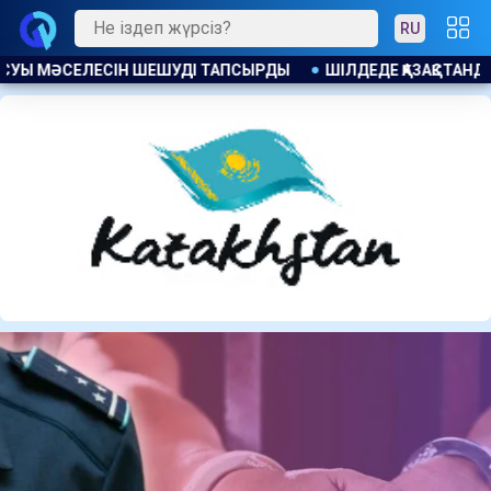
RU
АҚСТАНДЫҚТАРҒА 104 МЫҢНАН АСТАМ БОС ЖҰМЫС ОРНЫ ҰСЫНЫ