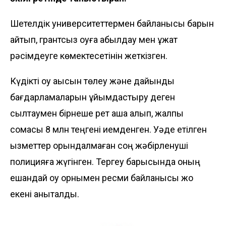
Шетелдік университеттермен байланысы барын
айтып, грантсыз оқуға қабылдау мен құжат
рәсімдеуге көмектесетінін жеткізген.
Күдікті оқу ақысын төлеу және дайындық
бағдарламаларын ұйымдастыру деген
сылтаумен бірнеше рет ақша алып, жалпы
сомасы 8 млн теңгені иемденген. Уәде етілген
қызметтер орындалмаған соң жәбірленуші
полицияға жүгінген. Тергеу барысында оның
ешқандай оқу орнымен ресми байланысы жоқ
екені анықталды.