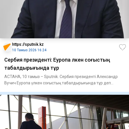
https://sputnik.kz
10 Тамыз 2026 16:24
Сербия президенті: Еуропа үлкен соғыстың
табалдырығында тұр
АСТАНА, 10 тамыз – Sputnik. Сербия президенті Александр
Вучич Еуропа үлкен соғыстың табалдырығында тұр деп
санайды.Вучич