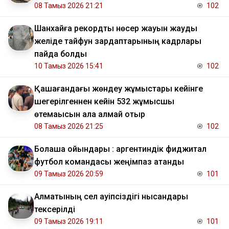
08 Тамыз 2026 21:21
102
Шанхайға рекордтық нөсер жауын жауды
желіде тайфун зардаптарының кадрлары
пайда болды
10 Тамыз 2026 15:41
102
Қашағандағы жөндеу жұмыстары кейінге
шегерілгеннен кейін 532 жұмысшы
өтемақысын ала алмай отыр
08 Тамыз 2026 21:25
102
Болашақ ойындары : аргентиндік фиджитал
футбол командасы жеңімпаз атанды
09 Тамыз 2026 20:59
101
Алматының сел қауіпсіздігі нысандары
тексерілді
09 Тамыз 2026 19:11
101