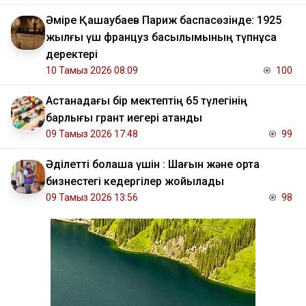
Әміре Қашаубаев Париж баспасөзінде: 1925
жылғы үш француз басылымының түпнұсқа
деректері
10 Тамыз 2026 08:09
100
Астанадағы бір мектептің 65 түлегінің
барлығы грант иегері атанды
09 Тамыз 2026 17:48
99
Әділетті болашақ үшін : Шағын және орта
бизнестегі кедергілер жойылады
09 Тамыз 2026 13:56
98