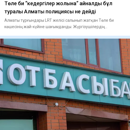
Төле би “кедергілер жолына“ айналды бұл
туралы Алматы полициясы не дейді
Алматы тұрғындары LRT желісі салынып жатқан Төле би
көшесінің жай-күйіне шағымданды. Жүргізушілердің
айтуынша, жолдың