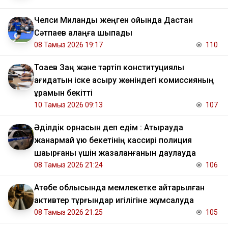
Челси Миланды жеңген ойында Дастан
Сәтпаев алаңға шықпады
08 Тамыз 2026 19:17
110
Тоқаев Заң және тәртіп конституциялық
қағидатын іске асыру жөніндегі комиссияның
құрамын бекітті
10 Тамыз 2026 09:13
107
Әділдік орнасын деп едім : Атырауда
жанармай құю бекетінің кассирі полиция
шақырғаны үшін жазаланғанын даулауда
08 Тамыз 2026 21:24
106
​Ақтөбе облысында мемлекетке қайтарылған
активтер тұрғындар игілігіне жұмсалуда
08 Тамыз 2026 21:25
105