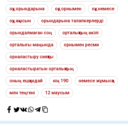
оқу орындарына
оқу орнымен
оқу немесе
оқу ақысын
орындарына талапкерлерді
орындалмаған соң
орталықтың өкілі
орталығы маңында
орнымен ресми
орналастыру сияқты
орналастыратын орталықтың
оның ешқандай
нің 190
немесе жұмысқа
млн теңгені
12 маусым