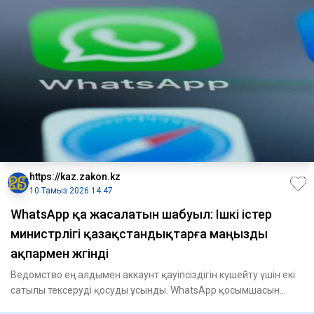
https://kaz.zakon.kz
10 Тамыз 2026 14:47
WhatsApp қа жасалатын шабуыл: Ішкі істер
министрлігі қазақстандықтарға маңызды
ақпармен жүгінді
Ведомство ең алдымен аккаунт қауіпсіздігін күшейту үшін екі
сатылы тексеруді қосуды ұсынды. WhatsApp қосымшасын
ашыңыз,