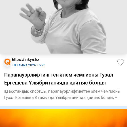
https://aikyn.kz
10 Тамыз 2026 15:26
Парапауэрлифтингтен әлем чемпионы Гузал
Ергешева Ұлыбританияда қайтыс болды
Қазақстандық спортшы, парапауэрлифтингтен әлем чемпионы
Гузал Ергешева 8 тамызда Ұлыбританияда қайтыс болды, –
деп хаб