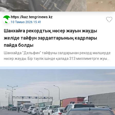
https://kaz.tengrinews.kz
10 Тамыз 2026 15:41
Шанхайға рекордтық нөсер жауын жауды
желіде тайфун зардаптарының кадрлары
пайда болды
Шанхайда "Дельфин" тайфуны салдарынан рекорд мөлшерде
нөсер жауды. Бір тәулік ішінде қалада 313 миллиметрге жуық
жауы