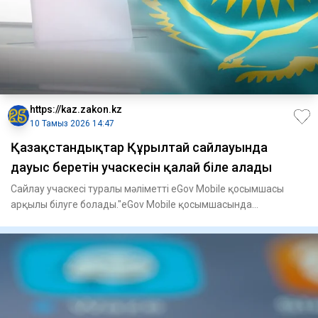
https://kaz.zakon.kz
10 Тамыз 2026 14:47
Қазақстандықтар Құрылтай сайлауында
дауыс беретін учаскесін қалай біле алады
Сайлау учаскесі туралы мәліметті eGov Mobile қосымшасы
арқылы білуге болады."eGov Mobile қосымшасында
сайлаушыларға қаж