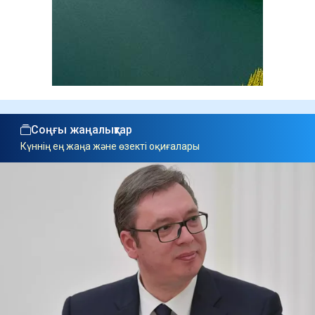
Соңғы жаңалықтар
Күннің ең жаңа және өзекті оқиғалары