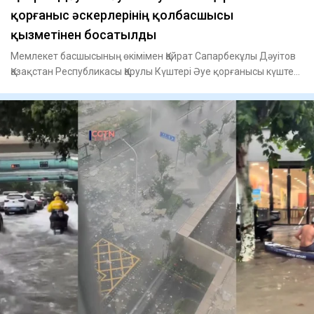
қорғаныс әскерлерінің қолбасшысы
қызметінен босатылды
Мемлекет басшысының өкімімен Қайрат Сапарбекұлы Дәуітов
Қазақстан Республикасы Қарулы Күштері Әуе қорғанысы күштері
Әу