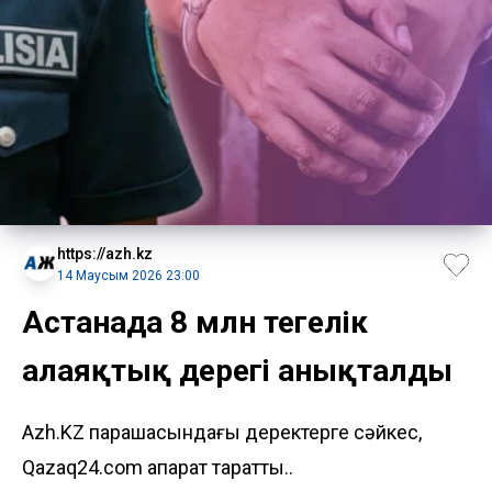
https://azh.kz
14 Маусым 2026 23:00
Астанада 8 млн теңгелік
алаяқтық дерегі анықталды
Azh.KZ парақшасындағы деректерге сәйкес,
Qazaq24.com ақпарат таратты..