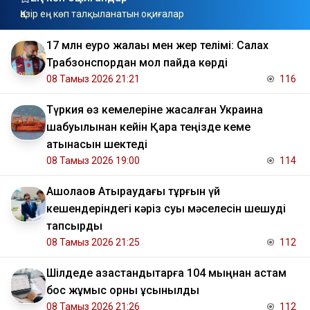
Қазір ең көп талқыланатын оқиғалар
17 млн еуро жалақы мен жер телімі: Салах
Трабзонспордан мол пайда көрді
08 Тамыз 2026 21:21
116
Түркия өз кемелеріне жасалған Украина
шабуылынан кейін Қара теңізде кеме
қатынасын шектеді
08 Тамыз 2026 19:00
114
​Ақшолақов Атыраудағы тұрғын үй
кешендеріндегі кәріз суы мәселесін шешуді
тапсырды
08 Тамыз 2026 21:25
112
​Шілдеде қазақстандықтарға 104 мыңнан астам
бос жұмыс орны ұсынылды
08 Тамыз 2026 21:26
112