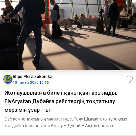
https://kaz.zakon.kz
10 Тамыз 2026 16:16
Жолаушыларға билет құны қайтарылады:
FlyArystan Дубайға рейстердің тоқтатылу
мерзімін ұзартты
Әуе компаниясының мәліметінше, Таяу Шығыстағы тұрақсыз
жағдайға байланысты Ақтау – Дубай – Ақтау бағыты
бойынша рейстер