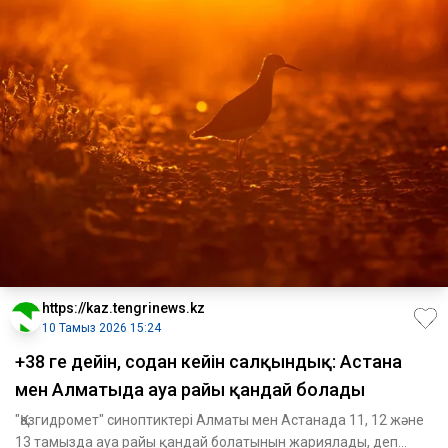
https://kaz.tengrinews.kz
10 Тамыз 2026 15:24
+38 ге дейін, содан кейін салқындық: Астана
мен Алматыда ауа райы қандай болады
"Қазгидромет" синоптиктері Алматы мен Астанада 11, 12 және
13 тамызда ауа райы қандай болатынын жариялады, деп