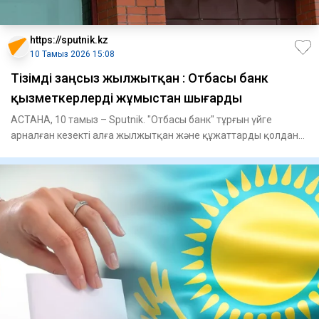
https://sputnik.kz
10 Тамыз 2026 15:08
Тізімді заңсыз жылжытқан : Отбасы банк
қызметкерлерді жұмыстан шығарды
АСТАНА, 10 тамыз – Sputnik. "Отбасы банк" тұрғын үйге
арналған кезекті алға жылжытқан және құжаттарды қолдан
жасаған қыз