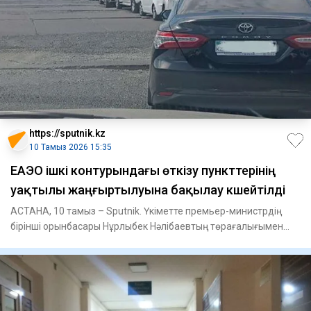
https://sputnik.kz
10 Тамыз 2026 15:35
ЕАЭО ішкі контурындағы өткізу пункттерінің
уақтылы жаңғыртылуына бақылау күшейтілді
АСТАНА, 10 тамыз – Sputnik. Үкіметте премьер-министрдің
бірінші орынбасары Нұрлыбек Нәлібаевтың төрағалығымен
автомобиль