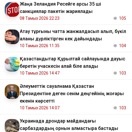
Жаңа Зеландия Ресейге қарсы 35 ші
санкциялар пакетін жариялады
08 Тамыз 2026 22:23
105
Ақтау тұрғыны чатта жанжалдасып қалып, бүкіл
қаланы дүрліктірген кек дайындады
10 Тамыз 2026 11:35
104
Қазақстандықтар Құрылтай сайлауында дауыс
беретін учаскесін қалай біле алады
10 Тамыз 2026 14:47
103
Әлеуметтік сауалнама Қазақстан
Президентіне деген сенім деңгейінің жоғары
екенін көрсетті
10 Тамыз 2026 14:07
103
Украинада дрондар майдандағы
сарбаздардың орнын алмастыра бастады