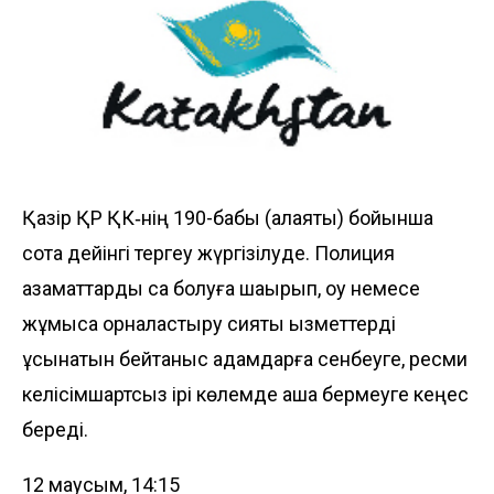
Қазір ҚР ҚК‑нің 190-бабы (алаяқтық) бойынша
сотқа дейінгі тергеу жүргізілуде. Полиция
азаматтарды сақ болуға шақырып, оқу немесе
жұмысқа орналастыру сияқты қызметтерді
ұсынатын бейтаныс адамдарға сенбеуге, ресми
келісімшартсыз ірі көлемде ақша бермеуге кеңес
береді.
12 маусым, 14:15