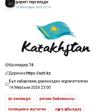
дерегі тергелуде
18 Желтоқсан 2025 20:10
74
Көрілімдер:
Дереккөз:
https://azh.kz
Бұл хабарлама дереккөзден мұрағатталған
14 Маусым 2026 23:00
ірі көлемде
ресми байланысы
полицияға жүгінген
оқуға қабылдау