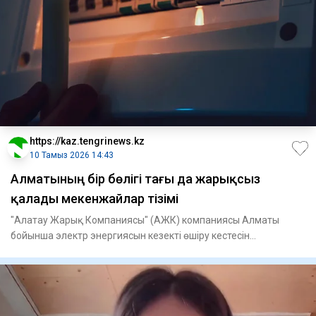
https://kaz.tengrinews.kz
10 Тамыз 2026 14:43
Алматының бір бөлігі тағы да жарықсыз
қалады мекенжайлар тізімі
"Алатау Жарық Компаниясы" (АЖК) компаниясы Алматы
бойынша электр энергиясын кезекті өшіру кестесін
жариялады. Жарық 1