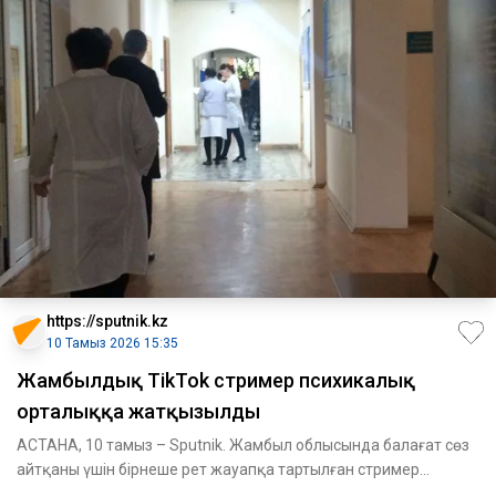
https://sputnik.kz
10 Тамыз 2026 15:35
Жамбылдық TikTok стример психикалық
орталыққа жатқызылды
АСТАНА, 10 тамыз – Sputnik. Жамбыл облысында балағат сөз
айтқаны үшін бірнеше рет жауапқа тартылған стример
келіншекті п