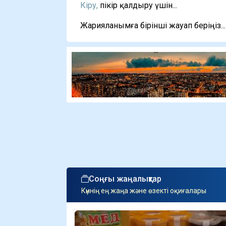
Кіру,
пікір қалдыру үшін...
Жарияланымға бірінші жауап беріңіз...
Соңғы жаңалықтар
Күннің ең жаңа және өзекті оқиғалары