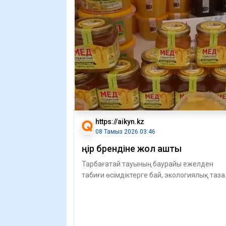
https://aikyn.kz
08 Тамыз 2026 03:46
Өңір брендіне жол ашты
Тарбағатай тауының баурайы ежелден
табиғи өсімдіктерге бай, экологиялық таза
аймақ ретінде белгілі. Әсіресе сан алуан