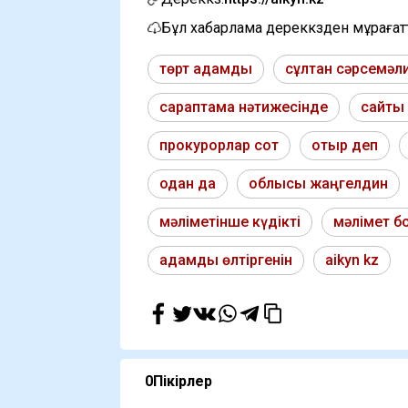
Бұл хабарлама дереккөзден мұраға
төрт адамды
сұлтан сәрсемәл
сараптама нәтижесінде
сайты 
прокурорлар сот
отыр деп
одан да
облысы жаңгелдин
мәліметінше күдікті
мәлімет 
адамды өлтіргенін
aikyn kz
0
Пікірлер