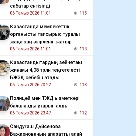
сабақтар енгізілді
06 Тамыз 2026 11:01
115
Қазақстанда мемлекеттік
қорғаныстық тапсырыс туралы
жаңа заң әзірленіп жатыр
06 Тамыз 2026 11:01
113
Қазақстандықтардың зейнетақы
жинағы 4,08 трлн теңгеге өсті
БЖЗҚ себебін атады
06 Тамыз 2026 20:22
113
Полицей мен ТЖД қызметкері
балаларды құтқарып қалды
06 Тамыз 2026 23:47
112
Сандуғаш Дүйсенова
Бажкенованың ақпаратты қалай