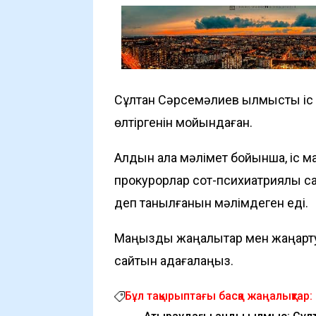
Сұлтан Сәрсемәлиев қылмыстық і
өлтіргенін мойындаған.
Алдын ала мәлімет бойынша, іс м
прокурорлар сот-психиатриялық са
деп танылғанын мәлімдеген еді.
Маңызды жаңалықтар мен жаңарту
сайтын қадағалаңыз.
Бұл тақырыптағы басқа жаңалықтар: