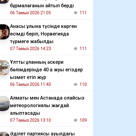
бұрмалағанын айтып берді
06 Тамыз 2026 21:05
111
Анасы ұлына түсінде көрген
есімді беріп, Норвегияда
түрмеге жабылды
07 Тамыз 2026 14:23
111
Ұлттық ұланның әскери
бөлімдерінде 40 қа жуық егіздер
қызмет етіп жүр
06 Тамыз 2026 11:40
110
Алматы мен Астанада қолайсыз
метеорологиялық жағдай
қалыптасады
07 Тамыз 2026 13:10
109
Әділет партиясы ауылдағы