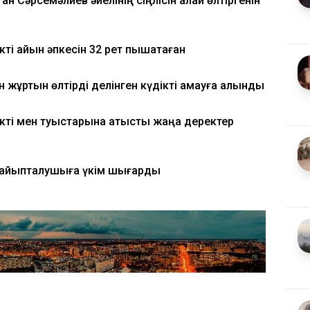
н Сәрсемәлиев әйелінің сіңлісін қалай өлтіргенін
ті қайын әпкесін 32 рет пышақтаған
 жұртын өлтірді делінген күдікті қамауға алынды
ікті мен туыстарына қатысты жаңа деректер
т айыпталушыға үкім шығарды