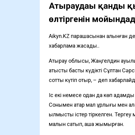
Атыраудағы қанды қ
өлтіргенін мойында
Aikyn.KZ парақшасынан алынған д
хабарлама жасады..
Атырау облысы, Жаңгелдин ауылы
қатысты басты күдікті Сұлтан Сә
сотты күтіп отыр, – деп хабарла
Іс екі немесе одан да көп адамды
Сонымен қатар мал ұрлығы мен ал
қылмыстық істер тіркелген. Тергеу 
малын сатып, ақша жымқырған.