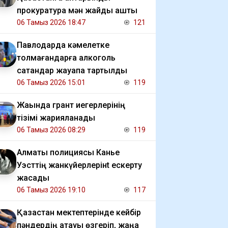
прокуратура мән жайды ашты
06 Тамыз 2026 18:47
121
Павлодарда кәмелетке
толмағандарға алкоголь
сатқандар жауапқа тартылды
06 Тамыз 2026 15:01
119
Жақында грант иегерлерінің
тізімі жарияланады
06 Тамыз 2026 08:29
119
Алматы полициясы Канье
Уэсттің жанкүйерлерінt ескерту
жасады
06 Тамыз 2026 19:10
117
Қазақстан мектептерінде кейбір
пәндердің атауы өзгеріп, жаңа