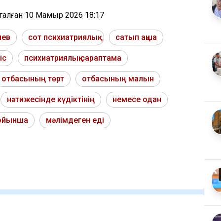
тталған
10 Мамыр 2026 18:17
иев
сот психиатриялық
сатып ақша
іс
психиатриялық сараптама
отбасының төрт
отбасының малын
нәтижесінде күдіктінің
немесе одан
бойынша
мәлімдеген еді