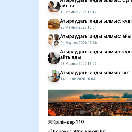
Атыраудағы қанды қылмыс: Сұлта
айтты
18 Мамыр 2026 16:17
Атыраудағы қанды қылмыс: күдік
28 Мамыр 2026 16:54
Атыраудағы қанды қылмыс: қайын
24 Наурыз 2026 12:36
Атыраудағы қанды қылмыс: күд
айтылды
28 Мамыр 2026 13:26
Атыраудағы қанды қылмыс: со
14 Шілде 2026 16:04
110
Көрілімдер:
Дереккөз:
https://aikyn.kz