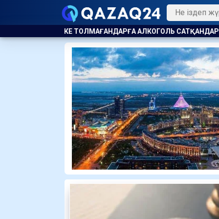
ҒА АЛКОГОЛЬ САТҚАНДАР ЖАУАПҚА ТАРТЫЛДЫ
ЖАҚЫНДА