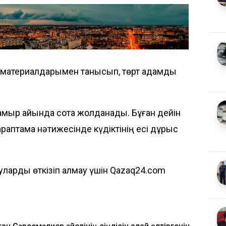
с материалдарымен танысып, төрт адамды
амыр айында сотқа жолданады. Бұған дейін
раптама нәтижесінде күдіктінің есі дұрыс
ларды өткізіп алмау үшін Qazaq24.com