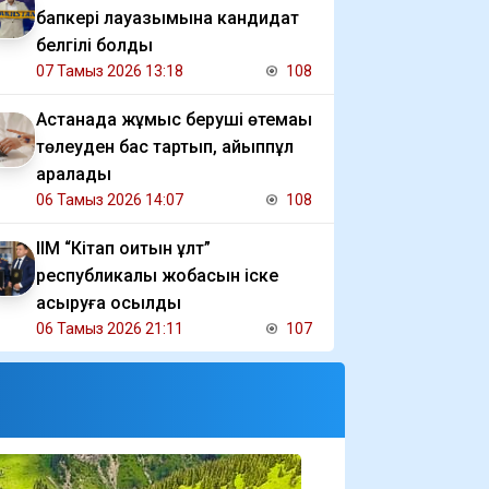
бапкері лауазымына кандидат
белгілі болды
07 Тамыз 2026 13:18
108
Астанада жұмыс беруші өтемақы
төлеуден бас тартып, айыппұл
арқалады
06 Тамыз 2026 14:07
108
ІІМ “Кітап оқитын ұлт”
республикалық жобасын іске
асыруға қосылды
06 Тамыз 2026 21:11
107