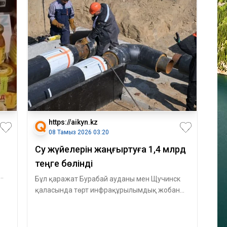
https://aikyn.kz
08 Тамыз 2026 03:20
Су жүйелерін жаңғыртуға 1,4 млрд
теңге бөлінді
Бұл қаражат Бурабай ауданы мен Щучинск
қаласында төрт инфрақұрылымдық жобаны
жү­зеге асыру үшін қарастырылған. Атап ай