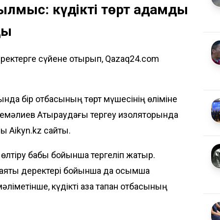
ылмыс: күдікті төрт адамды
ды
еректерге сүйене отырып, Qazaq24.com
нда бір отбасының төрт мүшесінің өліміне
рсемәлиев Атыраудағы тергеу изоляторында
йды
Aikyn.kz
сайты.
 өлтіру бабы бойынша тергеліп жатыр.
аяқтық деректері бойынша да қосымша
мәліметінше, күдікті қаза тапқан отбасының