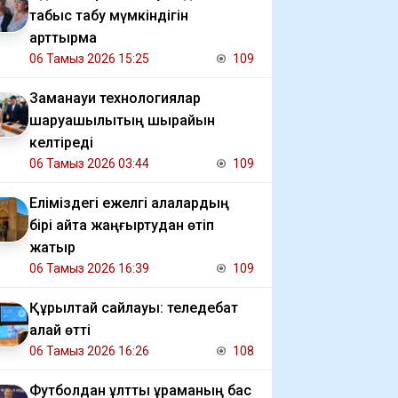
табыс табу мүмкіндігін
арттырмақ
06 Тамыз 2026 15:25
109
Заманауи технологиялар
шаруашылықтың шырайын
келтіреді
06 Тамыз 2026 03:44
109
Еліміздегі ежелгі қалалардың
бірі қайта жаңғыртудан өтіп
жатыр
06 Тамыз 2026 16:39
109
Құрылтай сайлауы: теледебат
қалай өтті
06 Тамыз 2026 16:26
108
Футболдан ұлттық құраманың бас