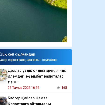
Ең көп оқылғандар
Қазір ең көп талқыланатын оқиғалар
Доллар үздік ондыққа әрең ілінді:
Әлемдегі ең қымбат валюталар
тізімі
06 Тамыз 2026 16:56
168
Блогер Қайсар Қамза
Қазақстанға қайтарылды