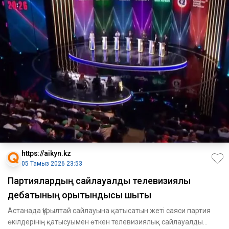
https://aikyn.kz
05 Тамыз 2026 23:53
Партиялардың сайлауалды телевизиялық
дебатының қорытындысы шықты
Астанада Құрылтай сайлауына қатысатын жеті саяси партия
өкілдерінің қатысуымен өткен телевизиялық сайлауалды