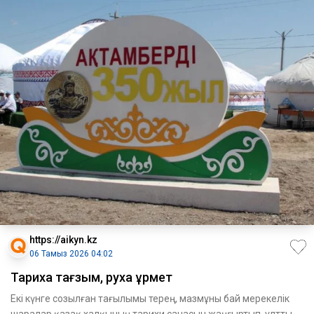
https://aikyn.kz
06 Тамыз 2026 04:02
Тарихқа тағзым, рухқа құрмет
Екі күнге созылған тағылымы терең, мазмұны бай мерекелік