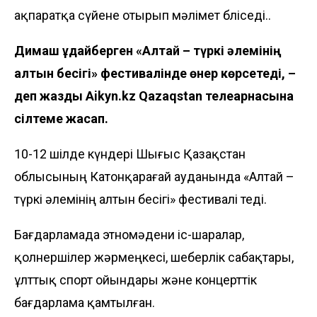
ақпаратқа сүйене отырып мәлімет бөліседі..
Димаш Құдайберген «Алтай – түркі әлемінің
алтын бесігі» фестивалінде өнер көрсетеді, –
деп жазды
Aikyn.kz
Qazaqstan телеарнасына
сілтеме жасап.
10-12 шілде күндері Шығыс Қазақстан
облысының Катонқарағай ауданында «Алтай –
түркі әлемінің алтын бесігі» фестивалі өтеді.
Бағдарламада этномәдени іс-шаралар,
қолөнершілер жәрмеңкесі, шеберлік сабақтары,
ұлттық спорт ойындары және концерттік
бағдарлама қамтылған.