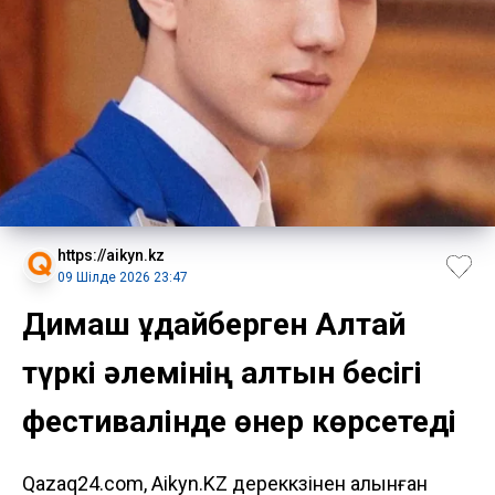
https://aikyn.kz
09 Шілде 2026 23:47
Димаш Құдайберген Алтай
түркі әлемінің алтын бесігі
фестивалінде өнер көрсетеді
Qazaq24.com, Aikyn.KZ дереккөзінен алынған