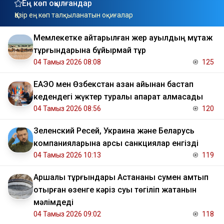
Ең көп оқылғандар
Қазір ең көп талқыланатын оқиғалар
Мемлекетке қайтарылған жер ауылдың мұқтаж
тұрғындарына бұйырмай тұр
04 Тамыз 2026 08:08
125
ЕАЭО мен Өзбекстан қазан айынан бастап
кедендегі жүктер туралы ақпарат алмасады
04 Тамыз 2026 08:56
120
Зеленский Ресей, Украина және Беларусь
компанияларына қарсы санкциялар енгізді
04 Тамыз 2026 10:13
119
Аршалы тұрғындары Астананы сумен қамтып
отырған өзенге кәріз суы төгіліп жатқанын
мәлімдеді
04 Тамыз 2026 09:02
118