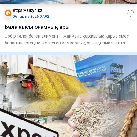
https://aikyn.kz
06 Тамыз 2026 07:02
Бала ақысы қоғамның ары
Әрбір төленбеген алимент – жай ғана қаржылық қарыз емес,
баланың ертеңіне жетпеген қамқорлық, орындалмаған ата-
ана пар