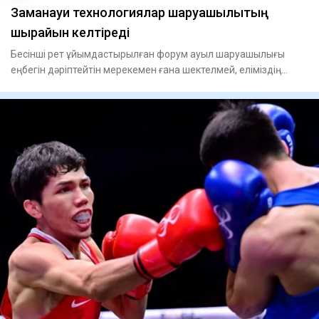
Заманауи технологиялар шаруашылықтың
шырайын келтіреді
Бесінші рет ұйымдастырылған форум ауыл шаруашылығы
еңбегін дәріптейтін мерекемен ғана шектелмей, еліміздің
агроөнеркәс