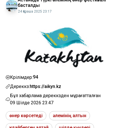
басталды
24 Қараша 2025 23:17
94
Көрілімдер:
Дереккөз:
https://aikyn.kz
Бұл хабарлама дереккөзден мұрағатталған
09 Шілде 2026 23:47
өнер көрсетеді
әлемінің алтын
құдайберген алтай
шілде күндері