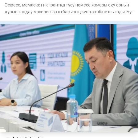
Әсіресе, мемлекеттік грантқа түсу немесе жоғары оқу орнын
дұрыс таңдау мәселесі әр отбасының күн тәртібіне шығады. Бүг