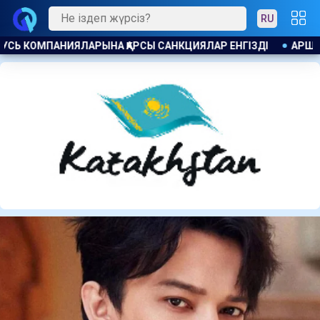
RU
АРШАЛЫ ТҰРҒЫНДАРЫ АСТАНАНЫ СУМЕН ҚАМТЫП ОТЫРҒАН Ө