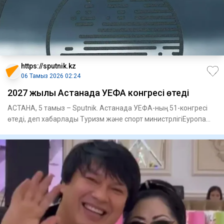
https://sputnik.kz
06 Тамыз 2026 02:24
2027 жылы Астанада УЕФА конгресі өтеді
АСТАНА, 5 тамыз – Sputnik. Астанада УЕФА-ның 51-конгресі
өтеді, деп хабарлады Туризм және спорт министрлігіЕуропа
футбол