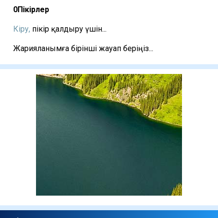
0
Пікірлер
Кіру,
пікір қалдыру үшін...
Жарияланымға бірінші жауап беріңіз...