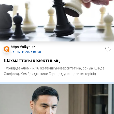
https://aikyn.kz
06 Тамыз 2026 06:08
Шахматтағы кезекті шың
Турнирде әлемнің 16 жетекші университетінің, соның ішінде
Оксфорд, Кембридж және Гарвард университеттерінің
командалар