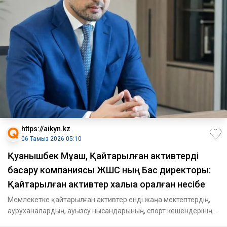
https://aikyn.kz
06 Тамыз 2026 05:10
Қуанышбек Мұқаш, Қайтарылған активтерді
басқару компаниясы ЖШС ның Бас директоры:
Қайтарылған активтер халыққа оралған несібе
Мемлекетке қайтарылған активтер енді жаңа мектептердің,
аурухана­лардың, ауызсу нысандарының, спорт кешендерінің
және