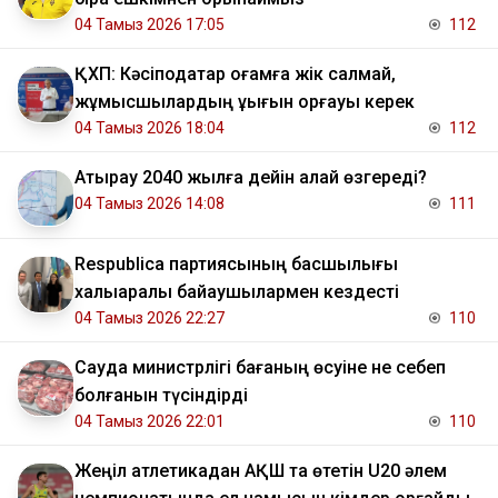
04 Тамыз 2026 17:05
112
ҚХП: Кәсіподақтар қоғамға жік салмай,
жұмысшылардың құқығын қорғауы керек
04 Тамыз 2026 18:04
112
Атырау 2040 жылға дейін қалай өзгереді?
04 Тамыз 2026 14:08
111
Respublica партиясының басшылығы
халықаралық байқаушылармен кездесті
04 Тамыз 2026 22:27
110
Сауда министрлігі бағаның өсуіне не себеп
болғанын түсіндірді
04 Тамыз 2026 22:01
110
Жеңіл атлетикадан АҚШ та өтетін U20 әлем