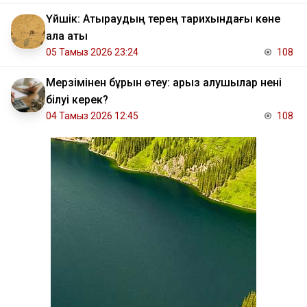
Үйшік: Атыраудың терең тарихындағы көне
қала аты
05 Тамыз 2026 23:24
108
Мерзімінен бұрын өтеу: қарыз алушылар нені
білуі керек?
04 Тамыз 2026 12:45
108