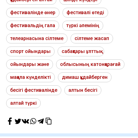
фестивалінде өнер
фестивалі өтеді
фестивальдің гала
түркі әлемінің
телеарнасына сілтеме
сілтеме жасап
спорт ойындары
сабақтары ұлттық
ойындары және
облысының катонқарағай
мақала күнделікті
димаш құдайберген
бесігі фестивалінде
алтын бесігі
алтай түркі