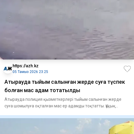
https://azh.kz
05 Тамыз 2026 23:25
Атырауда тыйым салынған жерде суға түспек
болған мас адам тоқтатылды
Атырауда полиция қызметкерлері тыйым салынған жерде
суға шомылуға оқталған мас ер адамды тоқтатты. Құқық
бұзушы бейнеба