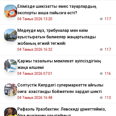
Елімізде шикізаттық емес тауарлардың
экспорты қанша пайызға өсті?
04 Тамыз 2026 13:20
117
Медеуде мұз, трибуналар мен киім
ауыстыратын бөлмелер жаңартылады
жобаның егжей тегжейі
04 Тамыз 2026 16:32
117
Қаржы тазалығы мемлекет қауіпсіздігінің
жаңа өлшемі
04 Тамыз 2026 07:01
116
Солтүстік Кипрдегі супермаркетте қайғылы
оқиға: қазақстандық бойжеткен зардап шекті
04 Тамыз 2026 16:48
113
Рафаэль Уразбахтин: Левскиді құрметтейміз,
бірақ ешкімнен қорықпаймыз