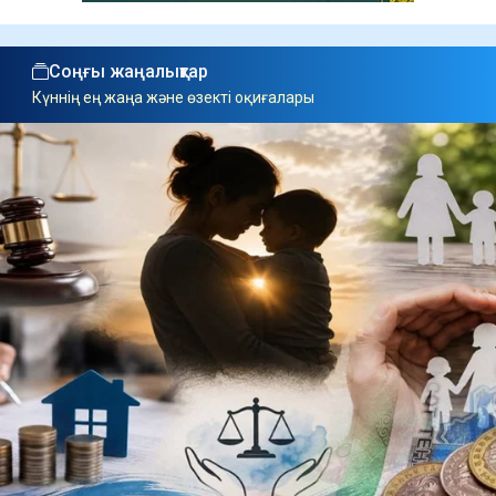
Соңғы жаңалықтар
Күннің ең жаңа және өзекті оқиғалары