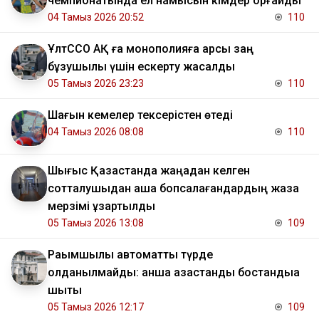
чемпионатында ел намысын кімдер қорғайды
04 Тамыз 2026 20:52
110
ҰлтССО АҚ ға монополияға қарсы заң
бұзушылық үшін ескерту жасалды
05 Тамыз 2026 23:23
110
Шағын кемелер тексерістен өтеді
04 Тамыз 2026 08:08
110
Шығыс Қазақстанда жаңадан келген
сотталушыдан ақша бопсалағандардың жаза
мерзімі ұзартылды
05 Тамыз 2026 13:08
109
Рақымшылық автоматты түрде
қолданылмайды: қанша қазақстандық бостандыққа
шықты
05 Тамыз 2026 12:17
109