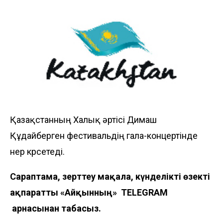
Қазақстанның Халық әртісі Димаш
Құдайберген фестивальдің гала-концертінде
өнер көрсетеді.
Сараптама, зерттеу мақала, күнделікті өзекті
ақпаратты «Айқынның»
TELEGRAM
арнасынан табасыз.