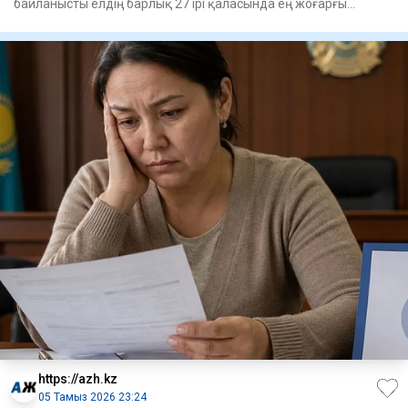
байланысты елдің барлық 27 ірі қаласында ең жоғарғы
«қызыл» деңгейд
https://azh.kz
05 Тамыз 2026 23:24