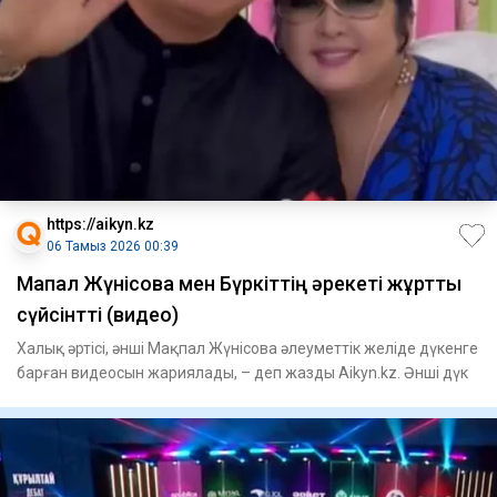
https://aikyn.kz
06 Тамыз 2026 00:39
Мақпал Жүнісова мен Бүркіттің әрекеті жұртты
сүйсінтті (видео)
Халық әртісі, әнші Мақпал Жүнісова әлеуметтік желіде дүкенге
барған видеосын жариялады, – деп жазды Aikyn.kz. Әнші дүк