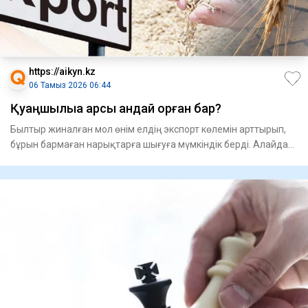
https://aikyn.kz
06 Тамыз 2026 06:44
Қуаңшылыққа қарсы қандай қорған бар?
Былтыр жиналған мол өнім елдің экспорт көлемін арттырып,
бұрын бармаған нарықтарға шығуға мүмкіндік берді. Алайда
биыл