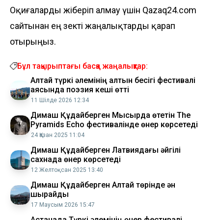
Оқиғаларды жіберіп алмау үшін Qazaq24.com
сайтынан ең өзекті жаңалықтарды қарап
отырыңыз.
Бұл тақырыптағы басқа жаңалықтар:
Алтай түркі әлемінің алтын бесігі фестивалі
аясында поэзия кеші өтті
11 Шілде 2026 12:34
Димаш Құдайберген Мысырда өтетін The
Pyramids Echo фестивалінде өнер көрсетеді
24 Қазан 2025 11:04
Димаш Құдайберген Латвиядағы әйгілі
сахнада өнер көрсетеді
12 Желтоқсан 2025 13:40
Димаш Құдайберген Алтай төрінде ән
шырқайды
17 Маусым 2026 15:47
Астанада Түркі әлемінің өнер фестивалі