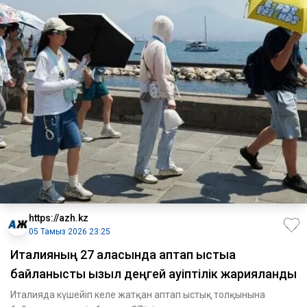
https://azh.kz
05 Тамыз 2026 23:25
Италияның 27 қаласында аптап ыстыққа
байланысты қызыл деңгей қауіптілік жарияланды
Италияда күшейіп келе жатқан аптап ыстық толқынына