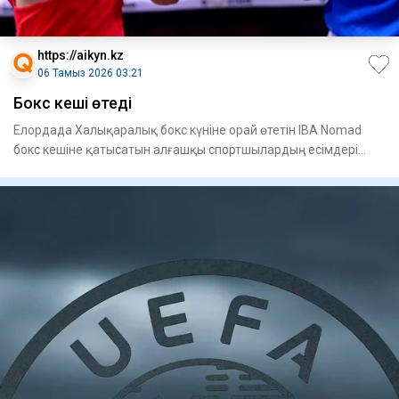
https://aikyn.kz
06 Тамыз 2026 03:21
Бокс кеші өтеді
Елордада Халықаралық бокс күніне орай өтетін IBA Nomad
бокс кешіне қатысатын алғашқы спортшылардың есімдері
белгілі бо