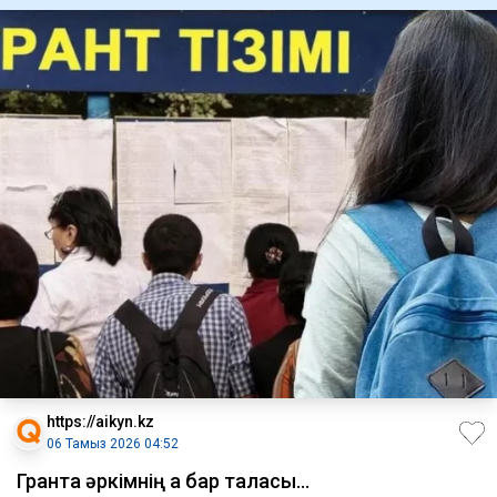
https://aikyn.kz
06 Тамыз 2026 04:52
Грантқа әркімнің ақ бар таласы...