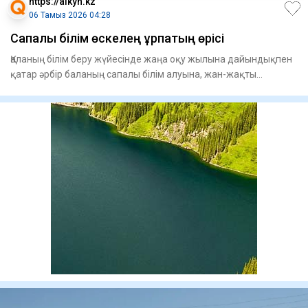
https://aikyn.kz
06 Тамыз 2026 04:28
Сапалы білім өскелең ұрпақтың өрісі
Қаланың білім беру жүйесінде жаңа оқу жылына дайындықпен
қатар әрбір баланың сапалы білім алуына, жан-жақты
дамуына жә