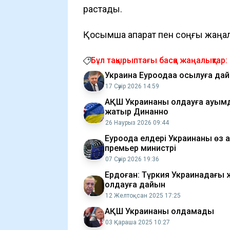
растады.
Қосымша ақпарат пен соңғы жаңал
Бұл тақырыптағы басқа жаңалықтар:
Украина Еуроодаққа қосылуға д
17 Сәуір 2026 14:59
АҚШ Украинаны қолдауға ауқы
жатыр Динанно
26 Наурыз 2026 09:44
Еуроодақ елдері Украинаны өз
премьер министрі
07 Сәуір 2026 19:36
Ердоған: Түркия Украинадағы 
қолдауға дайын
12 Желтоқсан 2025 17:25
АҚШ Украинаны қолдамады
03 Қараша 2025 10:27