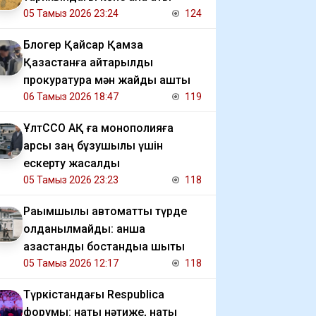
05 Тамыз 2026 23:24
124
Блогер Қайсар Қамза
Қазақстанға қайтарылды
прокуратура мән жайды ашты
06 Тамыз 2026 18:47
119
ҰлтССО АҚ ға монополияға
қарсы заң бұзушылық үшін
ескерту жасалды
05 Тамыз 2026 23:23
118
Рақымшылық автоматты түрде
қолданылмайды: қанша
қазақстандық бостандыққа шықты
05 Тамыз 2026 12:17
118
Түркістандағы Respublica
форумы: нақты нәтиже, нақты