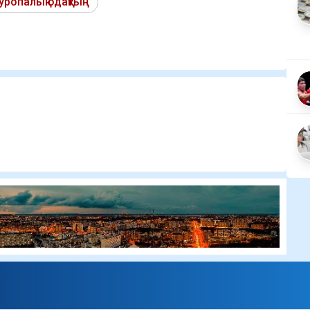
уропалық одақтың