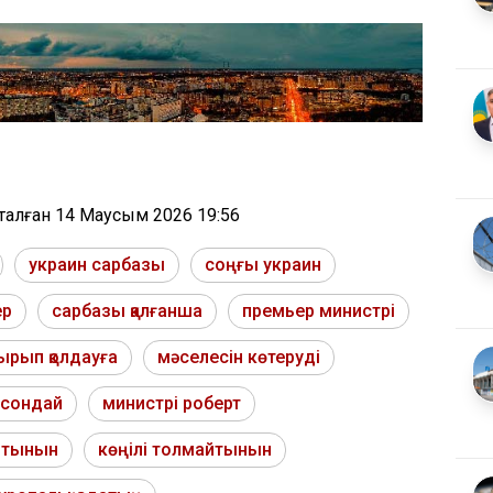
тталған
14 Маусым 2026 19:56
украин сарбазы
соңғы украин
ер
сарбазы қалғанша
премьер министрі
ырып қолдауға
мәселесін көтеруді
 сондай
министрі роберт
йтынын
көңілі толмайтынын