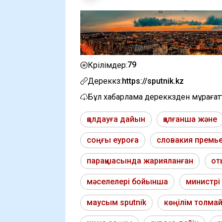
79
Көрілімдер:
Дереккөз:
https://sputnik.kz
Бұл хабарлама дереккөзден мұраға
қолдауға дайын
қалғанша және
соңғы еуроға
словакия премь
парақшасында жарияланған
от
мәселелері бойынша
министрі
маусым sputnik
көңілім толма