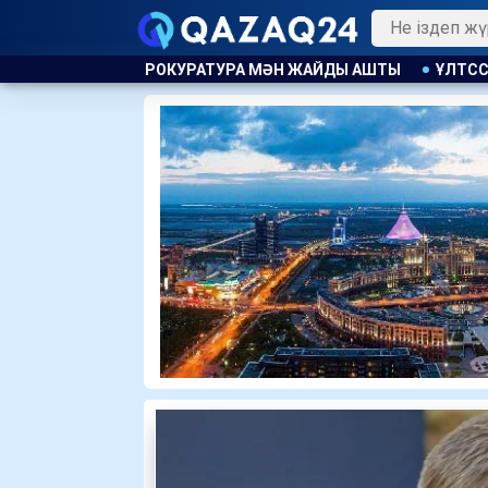
Н ЖАЙДЫ АШТЫ
ҰЛТССО АҚ ҒА МОНОПОЛИЯҒА ҚАРСЫ ЗАҢ 