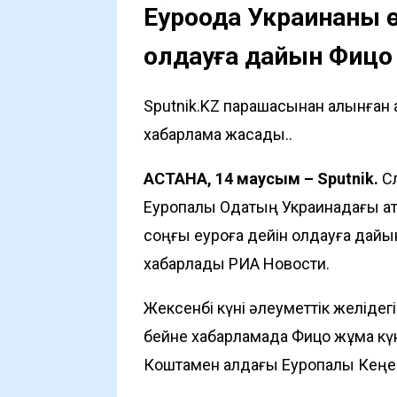
Еуроодақ Украинаны 
қолдауға дайын Фицо
Sputnik.KZ парақшасынан алынған 
хабарлама жасады..
АСТАНА, 14 маусым – Sputnik.
С
Еуропалық Одақтың Украинадағы қа
соңғы еуроға дейін қолдауға дайы
хабарлады
РИА Новости
.
Жексенбі күні әлеуметтік желідег
бейне хабарламада Фицо жұма күн
Коштамен алдағы Еуропалық Кеңе