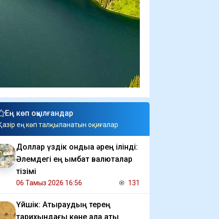
Ең көп оқылғандар
Қазір ең көп талқыланатын оқиғалар
Доллар үздік ондыққа әрең ілінді:
Әлемдегі ең қымбат валюталар
тізімі
06 Тамыз 2026 16:56
131
Үйшік: Атыраудың терең
тарихындағы көне қала аты