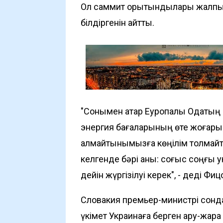
Ол саммит қорытындылары жалпы 
білдіргенін айтты.
"Сонымен қатар Еуропалық Одақтың 
энергия бағаларының өте жоғар
алмайтынымызға көңілім толмайт
келгенде бәрі анық: соғыс соңғы 
дейін жүргізілуі керек", - деді Фиц
Словакия премьер-министрі сонда
үкімет Украинаға берген қару-жарақ