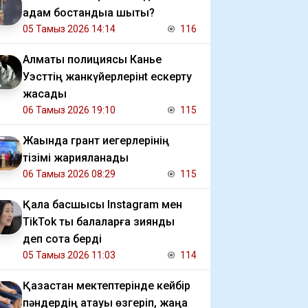
адам бостандыққа шықты?
05 Тамыз 2026 14:14
116
Алматы полициясы Канье
Уэсттің жанкүйерлерінt ескерту
жасады
06 Тамыз 2026 19:10
115
Жақында грант иегерлерінің
тізімі жарияланады
06 Тамыз 2026 08:29
115
Қала басшысы Instagram мен
TikTok ты балаларға зиянды
деп сотқа берді
05 Тамыз 2026 11:03
114
Қазақстан мектептерінде кейбір
пәндердің атауы өзгеріп, жаңа