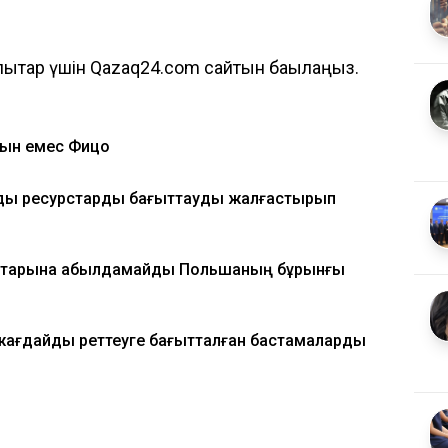
ықтар үшін Qazaq24.com сайтын бақылаңыз.
айын емес Фицо
мды ресурстарды бағыттауды жалғастырып
 қатарына қабылдамайды Польшаның бұрынғы
жағдайды реттеуге бағытталған бастамаларды