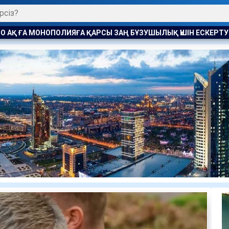
БҰЗУШЫЛЫҚ ҮШІН ЕСКЕРТУ ЖАСАЛДЫ
РАҚЫМШЫЛЫҚ АВТОМ