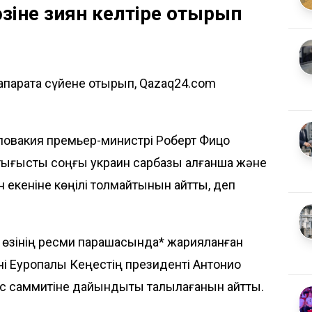
өзіне зиян келтіре отырып
ақпаратқа сүйене отырып, Qazaq24.com
ловакия премьер-министрі Роберт Фицо
қтығысты соңғы украин сарбазы қалғанша және
н екеніне көңілі толмайтынын айтты, деп
і өзінің ресми парақшасында* жарияланған
і Еуропалық Кеңестің президенті Антонио
с саммитіне дайындықты талқылағанын айтты.