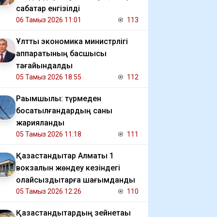
сабақтар енгізілді
06 Тамыз 2026 11:01
113
Ұлттық экономика министрлігі
аппаратының басшысы
тағайындалды
05 Тамыз 2026 18:55
112
Рақымшылық: түрмеден
босатылғандардың саны
жарияланды
05 Тамыз 2026 11:18
111
Қазақстандықтар Алматы 1
вокзалын жөндеу кезіндегі
қолайсыздықтарға шағымданды
05 Тамыз 2026 12:26
110
Қазақстандықтардың зейнетақы