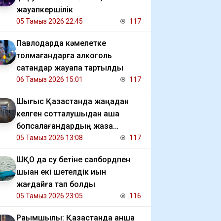
жауапкершілік
05 Тамыз 2026 22:45
117
Павлодарда кәмелетке
толмағандарға алкоголь
сатқандар жауапқа тартылды
06 Тамыз 2026 15:01
117
Шығыс Қазақстанда жаңадан
келген сотталушыдан ақша
бопсалағандардың жаза
мерзімі ұзартылды
05 Тамыз 2026 13:08
117
ШҚО да су бетіне сапбордпен
шыққан екі шетелдік қиын
жағдайға тап болды
05 Тамыз 2026 23:05
116
Рақымшылық: Қазақстанда қанша