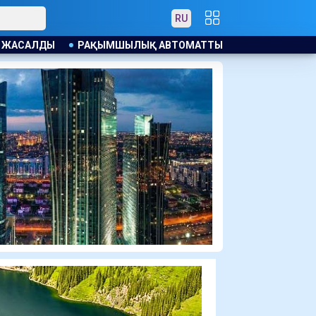
RU
АТТЫ ТҮРДЕ ҚОЛДАНЫЛМАЙДЫ: ҚАНША ҚАЗАҚСТАНДЫҚ БО