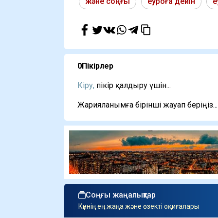
және соңғы
еуроға дейін
е
0
Пікірлер
Кіру,
пікір қалдыру үшін...
Жарияланымға бірінші жауап беріңіз...
Соңғы жаңалықтар
Күннің ең жаңа және өзекті оқиғалары