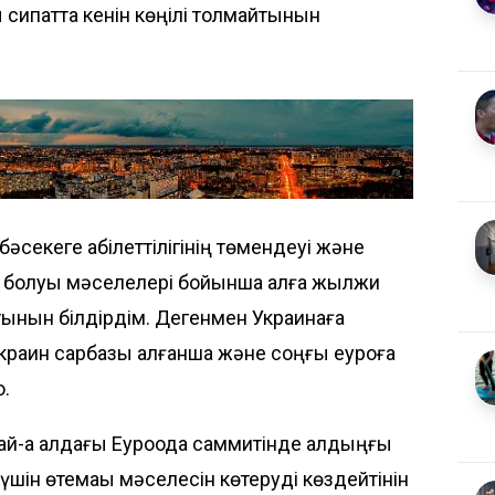
сипатта кенін көңілі толмайтынын
бәсекеге қабілеттілігінің төмендеуі және
ы болуы мәселелері бойынша алға жылжи
ынын білдірдім. Дегенмен Украинаға
украин сарбазы қалғанша және соңғы еуроға
о.
й-ақ алдағы Еуроодақ саммитінде алдыңғы
 үшін өтемақы мәселесін көтеруді көздейтінін