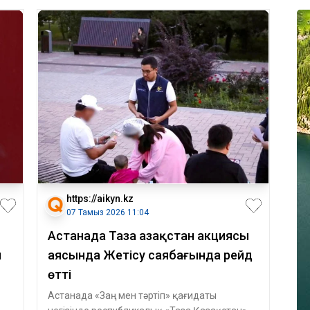
https://aikyn.kz
07 Тамыз 2026 11:04
Астанада Таза Қазақстан акциясы
п
аясында Жетісу саябағында рейд
өтті
Астанада «Заң мен тәртіп» қағидаты