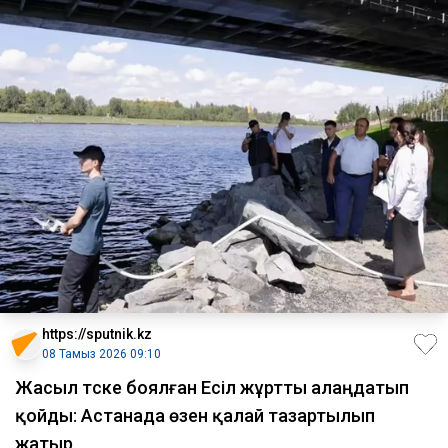
https://sputnik.kz
08 Тамыз 2026 09:10
Жасыл түске боялған Есіл жұртты алаңдатып
қойды: Астанада өзен қалай тазартылып
жатыр