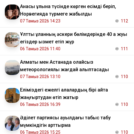
Анасы ұлына түсінде көрген есімді беріп,
Норвегияда түрмеге жабылды
07 Тамыз 2026 14:23
112
Ұлттық ұланның әскери бөлімдерінде 40 қа жуық
егіздер қызмет етіп жүр
06 Тамыз 2026 11:40
111
Алматы мен Астанада қолайсыз
метеорологиялық жағдай қалыптасады
07 Тамыз 2026 13:10
110
Еліміздегі ежелгі қалалардың бірі қайта
жаңғыртудан өтіп жатыр
06 Тамыз 2026 16:39
110
Әділет партиясы ауылдағы табыс табу
мүмкіндігін арттырмақ
06 Тамыз 2026 15:25
110