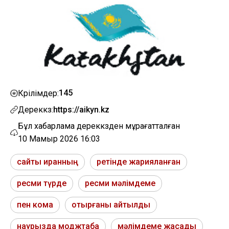
145
Көрілімдер:
Дереккөз:
https://aikyn.kz
Бұл хабарлама дереккөзден мұрағатталған
10 Мамыр 2026 16:03
сайты иранның
ретінде жарияланған
ресми түрде
ресми мәлімдеме
пен кома
отырғаны айтылды
наурызда моджтаба
мәлімдеме жасады