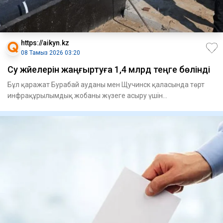
https://aikyn.kz
08 Тамыз 2026 03:20
Су жүйелерін жаңғыртуға 1,4 млрд теңге бөлінді
Бұл қаражат Бурабай ауданы мен Щучинск қаласында төрт
инфрақұрылымдық жобаны жү­зеге асыру үшін
қарастырылған. Атап ай