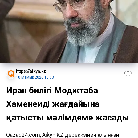
https://aikyn.kz
10 Мамыр 2026 16:03
Иран билігі Моджтаба
Хаменеидің жағдайына
қатысты мәлімдеме жасады
Qazaq24.com, Aikyn.KZ дереккөзінен алынған