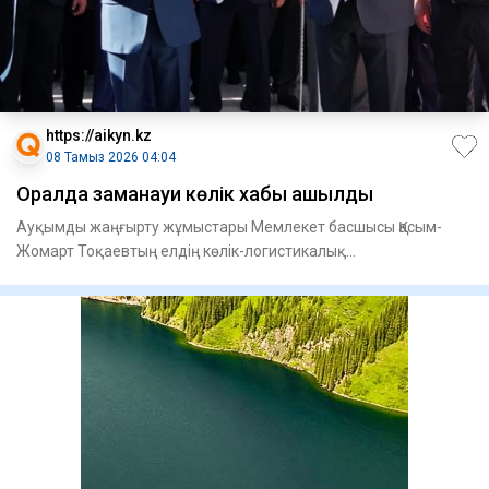
https://aikyn.kz
08 Тамыз 2026 04:04
Оралда заманауи көлік хабы ашылды
Ауқымды жаңғырту жұмыстары Мемлекет басшысы Қасым-
Жомарт Тоқаевтың елдің көлік-логистикалық
инфрақұрылымын дамыту жөні