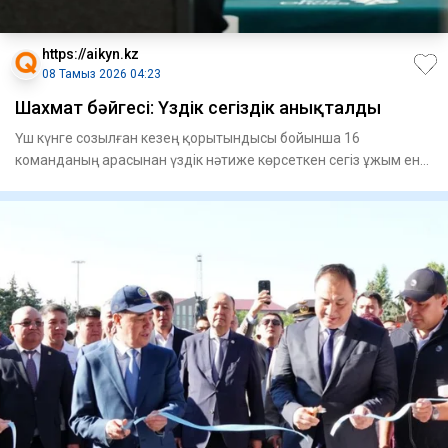
https://aikyn.kz
08 Тамыз 2026 04:23
Шахмат бәйгесі: Үздік сегіздік анықталды
Үш күнге созылған кезең қорытындысы бойынша 16
команданың арасынан үздік нәтиже көрсеткен сегіз ұжым енді
жарысты плей