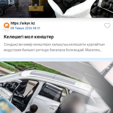
https://aikyn.kz
08 Тамыз 2026 08:31
Келешегі мол кеніштер
Сондықтан көмір кеніштерін халықтың келешегін қорғайтын
индустрия бөлшегі ретінде бағаласа болғандай. Мәселен,
Қазақст