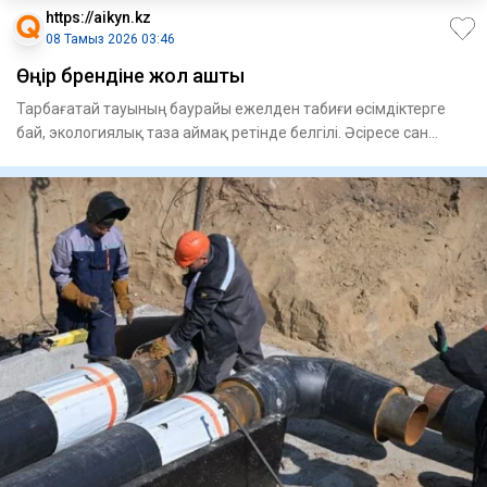
https://aikyn.kz
08 Тамыз 2026 03:46
Өңір брендіне жол ашты
Тарбағатай тауының баурайы ежелден табиғи өсімдіктерге
бай, экологиялық таза аймақ ретінде белгілі. Әсіресе сан
алуан