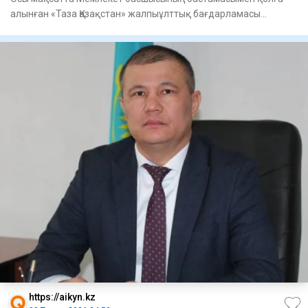
алынған «Таза Қазақстан» жалпыұлттық бағдарламасы
еліміздің барлық
https://aikyn.kz