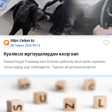
https://aikyn.kz
08 Тамыз 2026 08:10
Куәліксіз жүргізушілерден кесір көп
Көкшетауда 9 мамыр күні болған қайғылы жол-кө­лік оқиғасы
тұтас өңірді дүр сіл­кін­дірген. Тұрғын үй ауласына кір­­ген