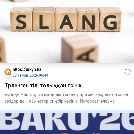
https://aikyn.kz
08 Тамыз 2026 06:44
Түрленген тіл, толыққан түсінік
Бүгінде жастардың күнделікті сөйлеуінде жиі кездесетін сленг
сөздер де – осы өзгерістің бір көрінісі. Интернет, әлеуме