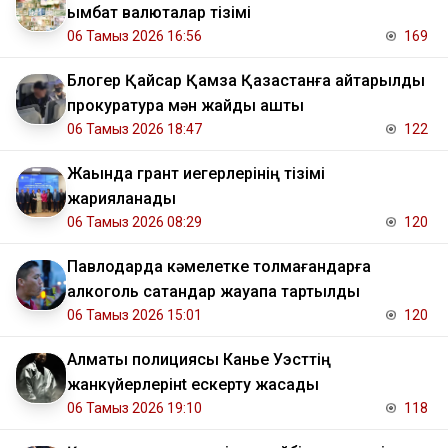
қымбат валюталар тізімі
06 Тамыз 2026 16:56
169
Блогер Қайсар Қамза Қазақстанға қайтарылды
прокуратура мән жайды ашты
06 Тамыз 2026 18:47
122
Жақында грант иегерлерінің тізімі
жарияланады
06 Тамыз 2026 08:29
120
Павлодарда кәмелетке толмағандарға
алкоголь сатқандар жауапқа тартылды
06 Тамыз 2026 15:01
120
Алматы полициясы Канье Уэсттің
жанкүйерлерінt ескерту жасады
06 Тамыз 2026 19:10
118