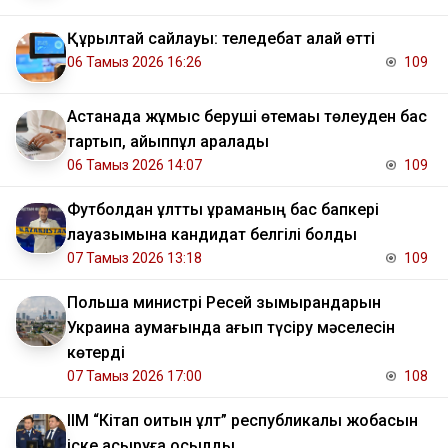
Құрылтай сайлауы: теледебат қалай өтті
06 Тамыз 2026 16:26
109
Астанада жұмыс беруші өтемақы төлеуден бас
тартып, айыппұл арқалады
06 Тамыз 2026 14:07
109
Футболдан ұлттық құраманың бас бапкері
лауазымына кандидат белгілі болды
07 Тамыз 2026 13:18
109
Польша министрі Ресей зымырандарын
Украина аумағында қағып түсіру мәселесін
көтерді
07 Тамыз 2026 17:00
108
ІІМ “Кітап оқитын ұлт” республикалық жобасын
іске асыруға қосылды