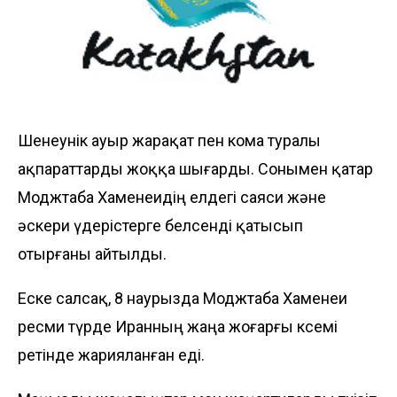
Шенеунік ауыр жарақат пен кома туралы
ақпараттарды жоққа шығарды. Сонымен қатар
Моджтаба Хаменеидің елдегі саяси және
әскери үдерістерге белсенді қатысып
отырғаны айтылды.
Еске салсақ, 8 наурызда Моджтаба Хаменеи
ресми түрде Иранның жаңа жоғарғы көсемі
ретінде жарияланған еді.