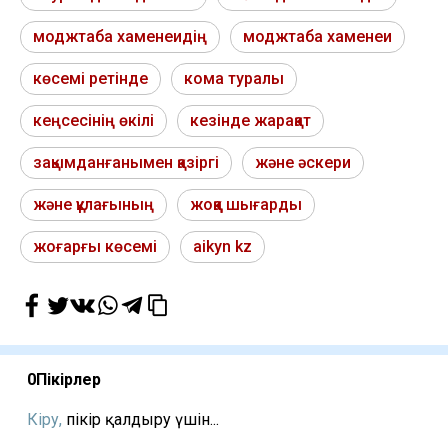
моджтаба хаменеидің
моджтаба хаменеи
көсемі ретінде
кома туралы
кеңсесінің өкілі
кезінде жарақат
зақымданғанымен қазіргі
және әскери
және құлағының
жоққа шығарды
жоғарғы көсемі
aikyn kz
0
Пікірлер
Кіру,
пікір қалдыру үшін...