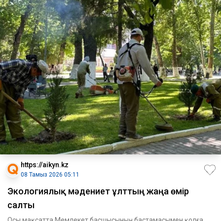
https://aikyn.kz
08 Тамыз 2026 05:11
Экологиялық мәдениет ұлттың жаңа өмір
салты
Осы мақсатта Мемлекет басшысының бастамасымен қолға