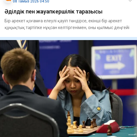
08 Тамыз 2026 04:50
Әділдік пен жауапкершілік таразысы
Бір әрекет қоғамға елеулі қауіп төндірсе, екінші бір әрекет
құқықтық тәртіпке нұқсан келтіргенімен, оны қылмыс деңгейі