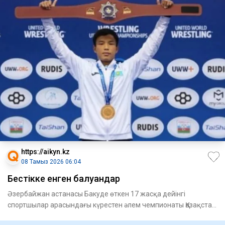
https://aikyn.kz
08 Тамыз 2026 06:04
Бестікке енген балуандар
Әзербайжан астанасы Бакуде өткен 17 жасқа дейінгі
спортшылар арасындағы күрестен әлем чемпионаты Қазақстан
құрамасы үш