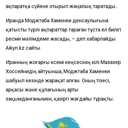
ақпаратқа сүйене отырып жаңалық таратады..
Иранда Моджтаба Хаменеи денсаулығына
қатысты түрлі ақпараттар тараған тұста ел билігі
ресми мәлімдеме жасады, – деп хабарлайды
Aikyn.kz
сайты.
Иранның жоғарғы көсемі кеңсесінің өкілі Мазахер
Хоссейнидің айтуынша, Моджтаба Хаменеи
шабуыл кезінде жарақат алған. Оның тізесі,
арқасы және құлағының арты
зақымданғанымен, қазіргі жағдайы тұрақты.