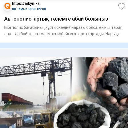
https://aikyn.kz
08 Тамыз 2026 09:00
Автополис: артық төлемге абай болыңыз
Бірі полис бағасының күрт өскеніне наразы болса, екінші тарап
апаттар бойынша төлемнің көбейгенін алға тартады. Нарықт