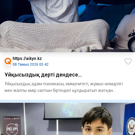
https://aikyn.kz
08 Тамыз 2026 05:42
Ұйқысыздық дерті дендесе...
Ұйқысыздық адам психикасы, иммунитеті, жұмыс өнімділігі
мен жалпы өмір салтын біртіндеп құлдыратып жатқан
ғасырдың үнс