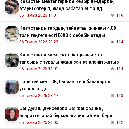
Қазақстан мектептерінде кейбір пәндердің
атауы өзгеріп, жаңа сабақтар енгізілді
06 Тамыз 2026 11:01
116
Қазақстандықтардың зейнетақы жинағы 4,08
трлн теңгеге өсті БЖЗҚ себебін атады
06 Тамыз 2026 20:22
114
Қазақстанда мемлекеттік қорғаныстық
тапсырыс туралы жаңа заң әзірленіп жатыр
06 Тамыз 2026 11:01
114
Полицей мен ТЖД қызметкері балаларды
құтқарып қалды
06 Тамыз 2026 23:47
113
Сандуғаш Дүйсенова Бажкенованың
ақпаратты қалай бұрмалағанын айтып берді
06 Тамыз 2026 21:05
112