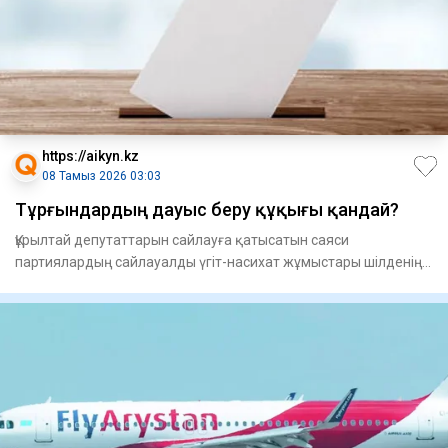
https://aikyn.kz
08 Тамыз 2026 03:03
Тұрғындардың дауыс беру құқығы қандай?
Құрылтай депутаттарын сайлауға қа­тысатын саяси
партиялардың сай­лауалды үгіт-насихат жұмыстары шіл­денің
23-і күні ба