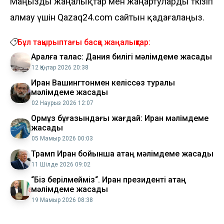
Маңызды жаңалықтар мен жаңартуларды өткізіп
алмау үшін Qazaq24.com сайтын қадағалаңыз.
Бұл тақырыптағы басқа жаңалықтар:
Аралға талас: Дания билігі мәлімдеме жасады
12 Қаңтар 2026 20:38
Иран Вашингтонмен келіссөз туралы
мәлімдеме жасады
02 Наурыз 2026 12:07
Ормұз бұғазындағы жағдай: Иран мәлімдеме
жасады
05 Мамыр 2026 00:03
Трамп Иран бойынша қатаң мәлімдеме жасады
11 Шілде 2026 09:02
“Біз берілмейміз“. Иран президенті қатаң
мәлімдеме жасады
19 Мамыр 2026 08:38