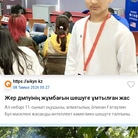
https://aikyn.kz
08 Тамыз 2026 05:27
Жер дүмпуінің жұмбағын шешуге ұмтылған жас
Ал небәрі 11-сынып оқушысы, алматылық Әлихан Ғатаулин
бұл мәселені жасанды интеллект көмегімен шешуге талпынып
жүр. Бі