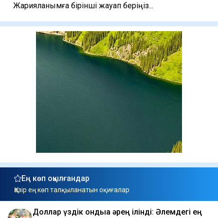
Жарияланымға бірінші жауап беріңіз...
Ең көп оқылғандар
Қазір ең көп талқыланатын оқиғалар
Доллар үздік ондыққа әрең ілінді: Әлемдегі ең