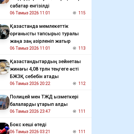
сабақтар енгізілді
06 Тамыз 2026 11:01
115
Қазақстанда мемлекеттік
қорғаныстық тапсырыс туралы
жаңа заң әзірленіп жатыр
06 Тамыз 2026 11:01
113
Қазақстандықтардың зейнетақы
жинағы 4,08 трлн теңгеге өсті
БЖЗҚ себебін атады
06 Тамыз 2026 20:22
112
Полицей мен ТЖД қызметкері
балаларды құтқарып қалды
06 Тамыз 2026 23:47
111
Бокс кеші өтеді
06 Тамыз 2026 03:21
111