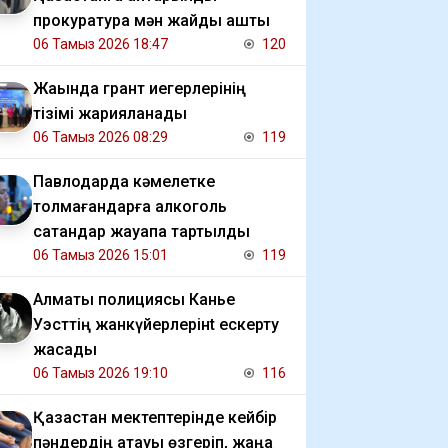
прокуратура мән жайды ашты
06 Тамыз 2026 18:47
120
Жақында грант иегерлерінің
тізімі жарияланады
06 Тамыз 2026 08:29
119
Павлодарда кәмелетке
толмағандарға алкоголь
сатқандар жауапқа тартылды
06 Тамыз 2026 15:01
119
Алматы полициясы Канье
Уэсттің жанкүйерлерінt ескерту
жасады
06 Тамыз 2026 19:10
116
Қазақстан мектептерінде кейбір
пәндердің атауы өзгеріп, жаңа