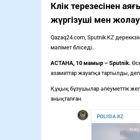
Көлік терезесінен а
жүргізуші мен жола
Qazaq24.com, Sputnik.KZ дереккөз
мәлімет бөліседі..
АСТАНА, 10 мамыр – Sputnik.
Өс
азаматтар жауапқа тартылды, деп 
Құқық бұзушылар әлеуметтік жел
анықталған.