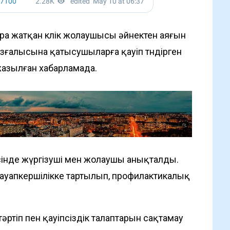
ра жатқан көлік жолаушысы әйнектен аяғын
қозғалысына қатысушыларға қауіп төндірген
жазылған хабарламада.
інде жүргізуші мен жолаушы анықталды.
уапкершілікке тартылып, профилактикалық
ртіп пен қауіпсіздік талаптарын сақтамау