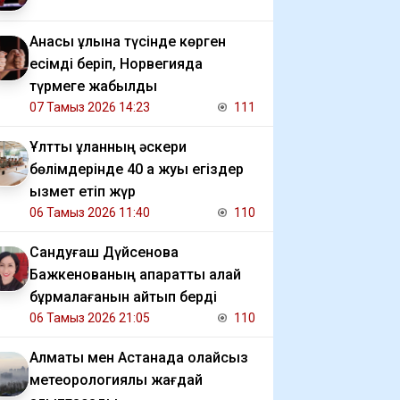
Анасы ұлына түсінде көрген
есімді беріп, Норвегияда
түрмеге жабылды
07 Тамыз 2026 14:23
111
Ұлттық ұланның әскери
бөлімдерінде 40 қа жуық егіздер
қызмет етіп жүр
06 Тамыз 2026 11:40
110
Сандуғаш Дүйсенова
Бажкенованың ақпаратты қалай
бұрмалағанын айтып берді
06 Тамыз 2026 21:05
110
Алматы мен Астанада қолайсыз
метеорологиялық жағдай