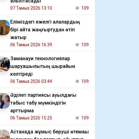
қалыптасады
07 Тамыз 2026 13:10
109
Еліміздегі ежелгі қалалардың
бірі қайта жаңғыртудан өтіп
жатыр
06 Тамыз 2026 16:39
109
Заманауи технологиялар
шаруашылықтың шырайын
келтіреді
06 Тамыз 2026 03:44
109
Әділет партиясы ауылдағы
табыс табу мүмкіндігін
арттырмақ
06 Тамыз 2026 15:25
109
Астанада жұмыс беруші өтемақы