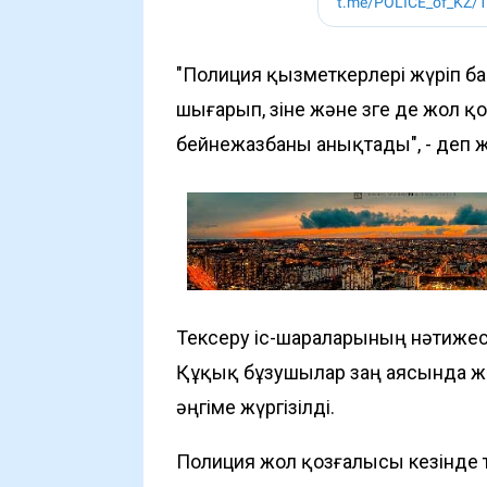
"Полиция қызметкерлері жүріп ба
шығарып, өзіне және өзге де жол 
бейнежазбаны анықтады", - деп 
Тексеру іс-шараларының нәтижес
Құқық бұзушылар заң аясында жа
әңгіме жүргізілді.
Полиция жол қозғалысы кезінде тә