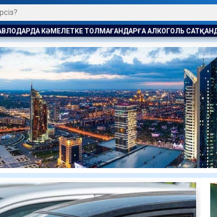
МАҒАНДАРҒА АЛКОГОЛЬ САТҚАНДАР ЖАУАПҚА ТАРТЫЛДЫ