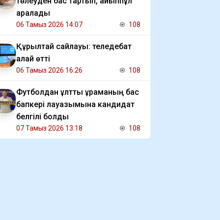
төлеуден бас тартып, айыппұл
арқалады
06 Тамыз 2026 14:07
108
Құрылтай сайлауы: теледебат
қалай өтті
06 Тамыз 2026 16:26
108
Футболдан ұлттық құраманың бас
бапкері лауазымына кандидат
белгілі болды
07 Тамыз 2026 13:18
108