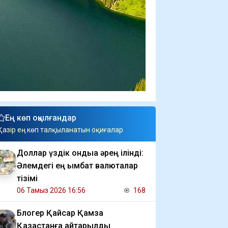
Ең көп оқылғандар
Қазір ең көп талқыланатын оқиғалар
Доллар үздік ондыққа әрең ілінді:
Әлемдегі ең қымбат валюталар
тізімі
06 Тамыз 2026 16:56
168
Блогер Қайсар Қамза
Қазақстанға қайтарылды