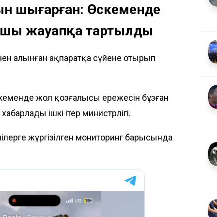
яғын шығарған: Өскеменде
ушы жауапқа тартылды
інен алынған ақпаратқа сүйене отырып
кеменде жол қозғалысы ережесін бұзған
хабарлады ішкі ітер министрлігі.
ілерге жүргізілген мониторинг барысында