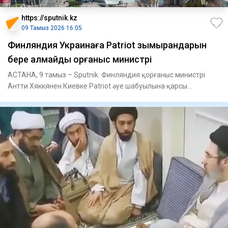
https://sputnik.kz
09 Тамыз 2026 16:05
Финляндия Украинаға Patriot зымырандарын
бере алмайды қорғаныс министрі
АСТАНА, 9 тамыз – Sputnik. Финляндия қорғаныс министрі
Антти Хяккянен Киевке Patriot әуе шабуылына қарсы
қорғаныс жүйеле