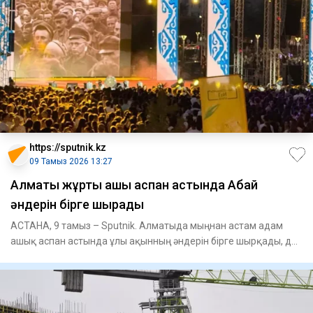
https://sputnik.kz
09 Тамыз 2026 13:27
Алматы жұрты ашық аспан астында Абай
әндерін бірге шырқады
АСТАНА, 9 тамыз – Sputnik. Алматыда мыңнан астам адам
ашық аспан астында ұлы ақынның әндерін бірге шырқады, деп
хабарлад