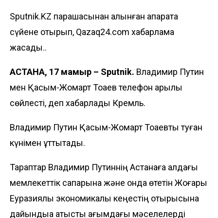
Sputnik.KZ парақшасынан алынған ақпаратқа
сүйене отырып, Qazaq24.com хабарлама
жасады..
АСТАНА, 17 мамыр – Sputnik.
Владимир Путин
мен Қасым-Жомарт Тоқаев телефон арқылы
сөйлесті, деп хабарлады Кремль.
Владимир Путин Қасым-Жомарт Тоқаевты туған
күнімен құттықтады.
Тараптар Владимир Путиннің Астанаға алдағы
мемлекеттік сапарына және онда өтетін Жоғары
Еуразиялық экономикалық кеңестің отырысына
дайындыққа қатысты ағымдағы мәселелерді