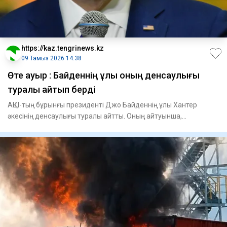
https://kaz.tengrinews.kz
09 Тамыз 2026 14:38
Өте ауыр : Байденнің ұлы оның денсаулығы
туралы айтып берді
АҚШ-тың бұрынғы президенті Джо Байденнің ұлы Хантер
әкесінің денсаулығы туралы айтты. Оның айтуынша,
саясаткердің аур