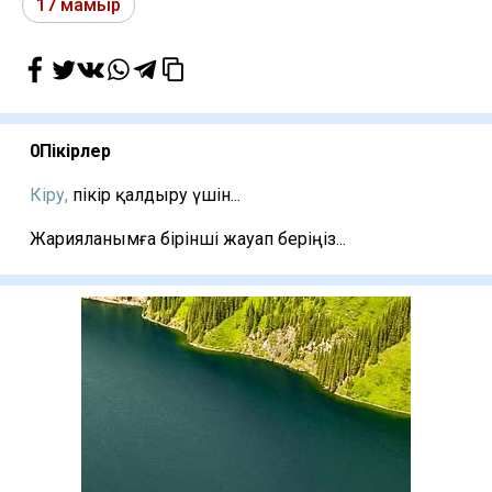
17 мамыр
0
Пікірлер
Кіру,
пікір қалдыру үшін...
Жарияланымға бірінші жауап беріңіз...