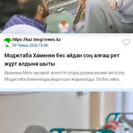
https://kaz.tengrinews.kz
09 Тамыз 2026 15:38
Моджтаба Хаменеи бес айдан соң алғаш рет
жұрт алдына шықты
Иранның Mehr ақпарат агенттігі елдің рухани көсемі аятолла
Моджтаба Хаменеидің видеосын жариялады. Ол бес айға
жуық у