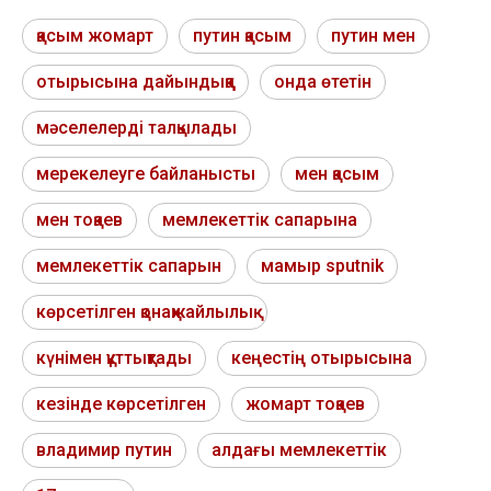
қасым жомарт
путин қасым
путин мен
отырысына дайындыққа
онда өтетін
мәселелерді талқылады
мерекелеуге байланысты
мен қасым
мен тоқаев
мемлекеттік сапарына
мемлекеттік сапарын
мамыр sputnik
көрсетілген қонақжайлылық
күнімен құттықтады
кеңестің отырысына
кезінде көрсетілген
жомарт тоқаев
владимир путин
алдағы мемлекеттік