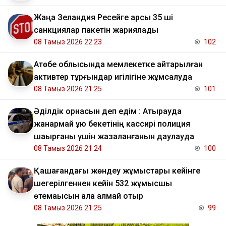
Жаңа Зеландия Ресейге қарсы 35 ші
санкциялар пакетін жариялады
08 Тамыз 2026 22:23
102
​Ақтөбе облысында мемлекетке қайтарылған
активтер тұрғындар игілігіне жұмсалуда
08 Тамыз 2026 21:25
101
Әділдік орнасын деп едім : Атырауда
жанармай құю бекетінің кассирі полиция
шақырғаны үшін жазаланғанын даулауда
08 Тамыз 2026 21:24
100
Қашағандағы жөндеу жұмыстары кейінге
шегерілгеннен кейін 532 жұмысшы
өтемақысын ала алмай отыр
08 Тамыз 2026 21:25
99