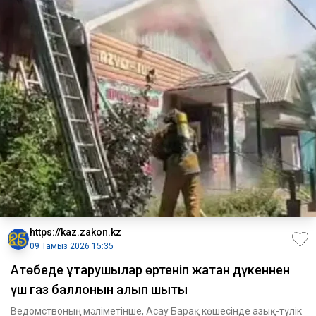
https://kaz.zakon.kz
09 Тамыз 2026 15:35
Ақтөбеде құтқарушылар өртеніп жатқан дүкеннен
үш газ баллонын алып шықты
Ведомствоның мәліметінше, Асау Барақ көшесінде азық-түлік