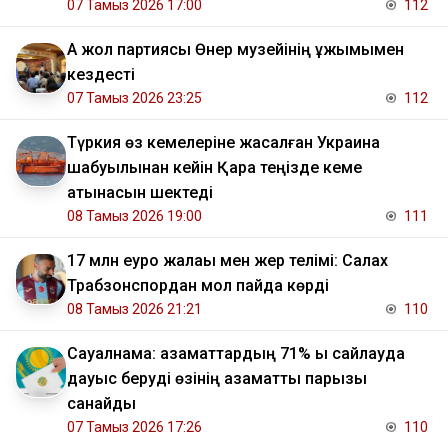
07 Тамыз 2026 17:00
112
Ақ жол партиясы Өнер музейінің ұжымымен
кездесті
07 Тамыз 2026 23:25
112
Түркия өз кемелеріне жасалған Украина
шабуылынан кейін Қара теңізде кеме
қатынасын шектеді
08 Тамыз 2026 19:00
111
17 млн еуро жалақы мен жер телімі: Салах
Трабзонспордан мол пайда көрді
08 Тамыз 2026 21:21
110
Сауалнама: азаматтардың 71% ы сайлауда
дауыс беруді өзінің азаматтық парызы
санайды
07 Тамыз 2026 17:26
110