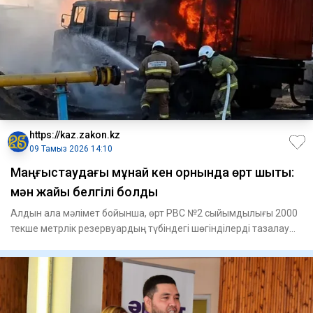
https://kaz.zakon.kz
09 Тамыз 2026 14:10
Маңғыстаудағы мұнай кен орнында өрт шықты:
мән жайы белгілі болды
Алдын ала мәлімет бойынша, өрт РВС №2 сыйымдылығы 2000
текше метрлік резервуардың түбіндегі шөгінділерді тазалау
жұмыст