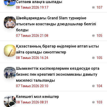
Сәтпаев алаңға шықпады
08 Тамыз 2026 19:17
107
Швейцариядағы Grand Slam турниріне
қатысатын қазақстандық дзюдошылар белгілі
болды
07 Тамыз 2026 21:08
105
Қазақстанның бірқатар өңірлеріне аптап ыстық
қайта оралады синоптиктер
08 Тамыз 2026 16:24
105
Шымкенттік кәсіпкерлермен кездесуде орта
бизнес пен креативті экономиканы дамыту
мәселесі талқыланды
07 Тамыз 2026 20:10
104
Келешегі мол кеніштер
08 Тамыз 2026 08:31
103