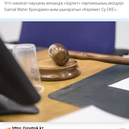
Үгіт-насихат науқаны аясында «Әділет» партиясының өкілдері
Samal Water брендімен өнім шығаратын «Керемет Су СКЕ»
ЖШС-н
https://sputnik.kz