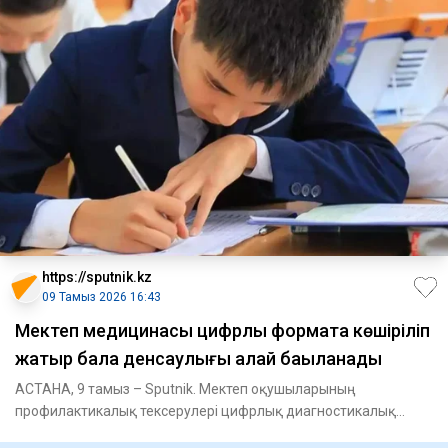
https://sputnik.kz
09 Тамыз 2026 16:43
Мектеп медицинасы цифрлық форматқа көшіріліп
жатыр бала денсаулығы қалай бақыланады
АСТАНА, 9 тамыз – Sputnik. Мектеп оқушыларының
профилактикалық тексерулері цифрлық диагностикалық
жабдықтарды пайдалану