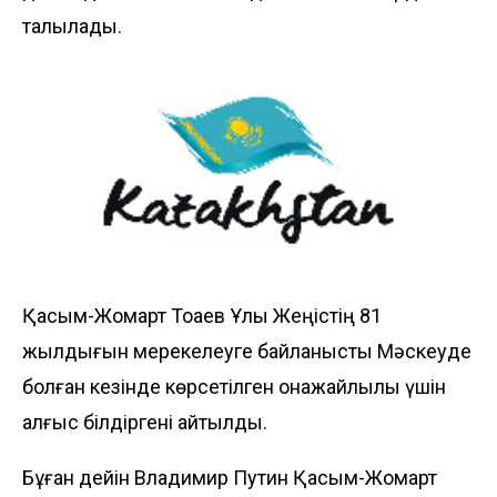
талқылады.
Қасым-Жомарт Тоқаев Ұлы Жеңістің 81
жылдығын мерекелеуге байланысты Мәскеуде
болған кезінде көрсетілген қонақжайлылық үшін
алғыс білдіргені айтылды.
Бұған дейін Владимир Путин Қасым-Жомарт