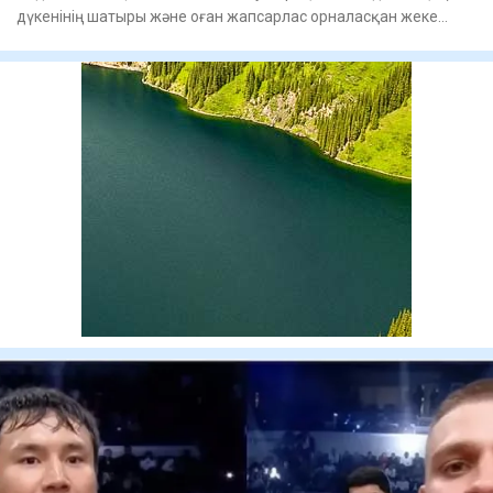
дүкенінің шатыры және оған жапсарлас орналасқан жеке
тұрғын ү