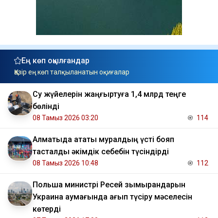
Ең көп оқылғандар
Қазір ең көп талқыланатын оқиғалар
Су жүйелерін жаңғыртуға 1,4 млрд теңге
бөлінді
08 Тамыз 2026 03:20
114
Алматыда атақты муралдың үсті бояп
тасталды әкімдік себебін түсіндірді
08 Тамыз 2026 10:48
112
Польша министрі Ресей зымырандарын
Украина аумағында қағып түсіру мәселесін
көтерді