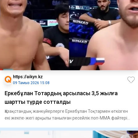
https://aikyn.kz
09 Тамыз 2026 15:08
Еркебұлан Тоқтардың қарсыласы 3,5 жылға
шартты түрде сотталды
Қазақстандық жанкүйерлерге Еркебұлан Тоқтармен өткізген
екі жекпе-жегі арқылы танылған ресейлік поп-ММА файтері
Фарид