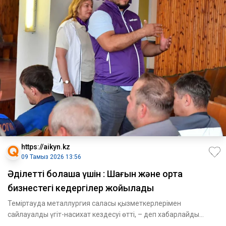
https://aikyn.kz
09 Тамыз 2026 13:56
Әділетті болашақ үшін : Шағын және орта
бизнестегі кедергілер жойылады
Теміртауда металлургия саласы қызметкерлерімен
сайлауалды үгіт-насихат кездесуі өтті, – деп хабарлайды
Aikyn.kz сайты.