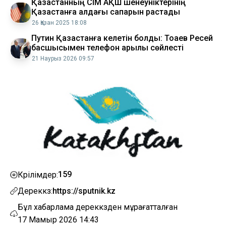
Қазақстанның СІМ АҚШ шенеуніктерінің
Қазақстанға алдағы сапарын растады
26 Қазан 2025 18:08
Путин Қазақстанға келетін болды: Тоқаев Ресей
басшысымен телефон арқылы сөйлесті
21 Наурыз 2026 09:57
159
Көрілімдер:
Дереккөз:
https://sputnik.kz
Бұл хабарлама дереккөзден мұрағатталған
17 Мамыр 2026 14:43