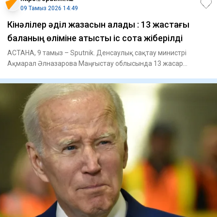
09 Тамыз 2026 14:49
Кінәлілер әділ жазасын алады : 13 жастағы
баланың өліміне қатысты іс сотқа жіберілді
АСТАНА, 9 тамыз – Sputnik. Денсаулық сақтау министрі
Ақмарал Әлназарова Маңғыстау облысында 13 жасар
баланың көз жұмуына