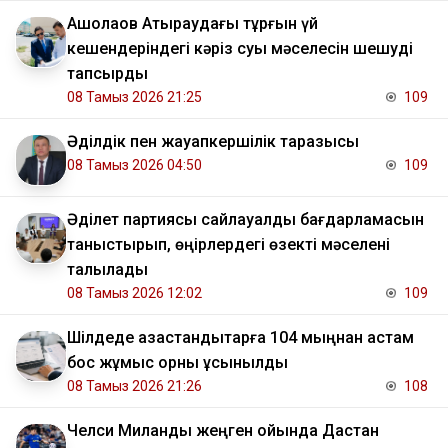
​Ақшолақов Атыраудағы тұрғын үй
кешендеріндегі кәріз суы мәселесін шешуді
тапсырды
08 Тамыз 2026 21:25
109
Әділдік пен жауапкершілік таразысы
08 Тамыз 2026 04:50
109
Әділет партиясы сайлауалды бағдарламасын
таныстырып, өңірлердегі өзекті мәселені
талқылады
08 Тамыз 2026 12:02
109
​Шілдеде қазақстандықтарға 104 мыңнан астам
бос жұмыс орны ұсынылды
08 Тамыз 2026 21:26
108
Челси Миланды жеңген ойында Дастан