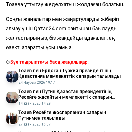
Тоқаевқа құттықтау жеделхатын жолдаған болатын.
Соңғы жаңалықтар мен жаңартуларды жіберіп
алмау үшін Qazaq24.com сайтынан бақылауды
жалғастырыңыз, біз жағдайды қадағалап, ең
өзекті ақпаратты ұсынамыз.
Бұл тақырыптағы басқа жаңалықтар:
Тоқаев пен Ердоған Түркия президентінің
Қазақстанға мемлекеттік сапарын талқылады
24 Наурыз 2026 19:17
Тоқаев пен Путин Қазақстан президентінің
Ресейге жасайтын мемлекеттік сапарын
талқылады
14 Қазан 2025 14:29
Тоқаев Ресейге жоспарланған сапарын
Путинмен талқылады
27 Қазан 2025 16:37