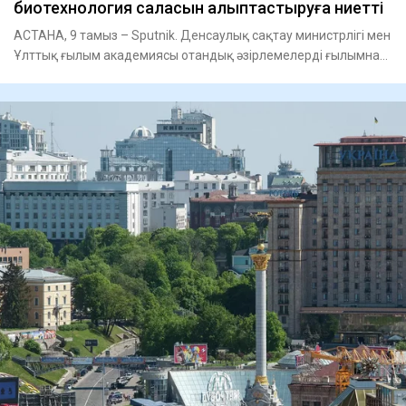
биотехнология саласын қалыптастыруға ниетті
АСТАНА, 9 тамыз – Sputnik. Денсаулық сақтау министрлігі мен
Ұлттық ғылым академиясы отандық әзірлемелерді ғылымнан
тәжір