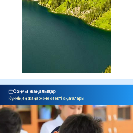
Соңғы жаңалықтар
Күннің ең жаңа және өзекті оқиғалары