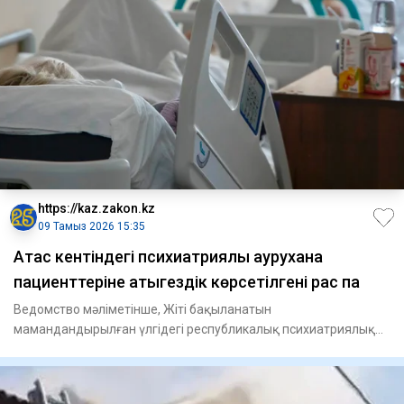
https://kaz.zakon.kz
09 Тамыз 2026 15:35
Ақтас кентіндегі психиатриялық аурухана
пациенттеріне қатыгездік көрсетілгені рас па
Ведомство мәліметінше, Жіті бақыланатын
мамандандырылған үлгідегі республикалық психиатриялық
ауруханада пациенттерге ф