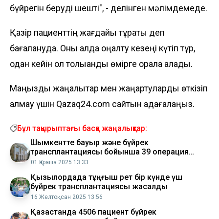
бүйрегін беруді шешті", - делінген мәлімдемеде.
Қазір пациенттің жағдайы тұрақты деп
бағалануда. Оны алда оңалту кезеңі күтіп тұр,
одан кейін ол толыққанды өмірге орала алады.
Маңызды жаңалықтар мен жаңартуларды өткізіп
алмау үшін Qazaq24.com сайтын қадағалаңыз.
Бұл тақырыптағы басқа жаңалықтар:
Шымкентте бауыр және бүйрек
трансплантациясы бойынша 39 операция
жасалды
01 Қараша 2025 13:33
Қызылордада тұңғыш рет бір күнде үш
бүйрек трансплантациясы жасалды
16 Желтоқсан 2025 13:56
Қазақстанда 4506 пациент бүйрек