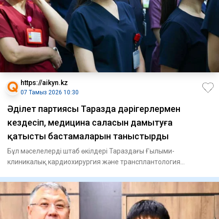
https://aikyn.kz
07 Тамыз 2026 10:30
Әділет партиясы Таразда дәрігерлермен
кездесіп, медицина саласын дамытуға
қатысты бастамаларын таныстырды
Бұл мәселелерді штаб өкілдері Тараздағы Ғылыми-
клиникалық кардиохирургия және трансплантология
орталығының ұжымымен өт