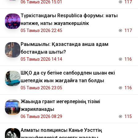
06 Тамыз 2026 15:01
117
Түркістандағы Respublica форумы: нақты
нәтиже, нақты жауапкершілік
05 Тамыз 2026 22:45
117
Рақымшылық: Қазақстанда қанша адам
бостандыққа шықты?
05 Тамыз 2026 14:14
116
ШҚО да су бетіне сапбордпен шыққан екі
шетелдік қиын жағдайға тап болды
05 Тамыз 2026 23:05
116
Жақында грант иегерлерінің тізімі
жарияланады
06 Тамыз 2026 08:29
115
Алматы полициясы Канье Уэсттің
жанкүйерлерінt ескерту жасады