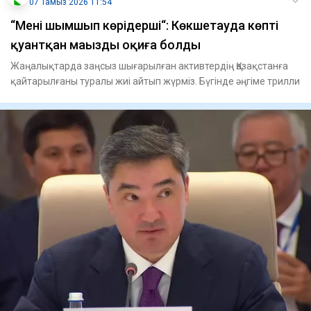
07 Тамыз 2026 11:54
“Мені шымшып көріңдерші“: Көкшетауда көпті
қуантқан маңызды оқиға болды
Жаңалықтарда заңсыз шығарылған активтердің Қазақстанға
қайтарылғаны туралы жиі айтып жүрміз. Бүгінде әңгіме трилли