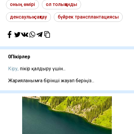
оның өмірі
ол толыққанды
денсаулық сақтау
бүйрек трансплантациясы
0
Пікірлер
Кіру,
пікір қалдыру үшін...
Жарияланымға бірінші жауап беріңіз...