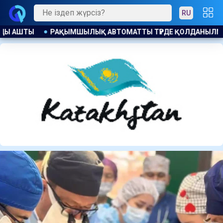
RU
Е ҚОЛДАНЫЛМАЙДЫ: ҚАНША ҚАЗАҚСТАНДЫҚ БОСТАНДЫҚҚА