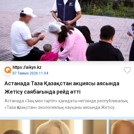
https://aikyn.kz
07 Тамыз 2026 11:04
Астанада Таза Қазақстан акциясы аясында
Жетісу саябағында рейд өтті
Астанада «Заң мен тәртіп» қағидаты негізінде республикалық
«Таза Қазақстан» экологиялық науқаны аясында Жетісу
саябағы