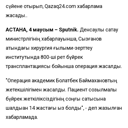
сүйене отырып, Qazaq24.com хабарлама
жасады..
АСТАНА, 4 маусым – Sputnik.
Денсаулық сақтау
министрлігінің хабарлауынша, Сызғанов
атындағы хирургия ғылыми-зерттеу
институтында 800-ші рет бүйрек
трансплантациясы бойынша операция жасалды.
"Операция академик Болатбек Баймахановтың
жетекшілігімен жасалды. Пациент созылмалы
бүйрек жеткіліксіздігінің соңғы сатысына
шалдыққан 14 жастағы қыз болды", - деп жазылған
хабарламада.