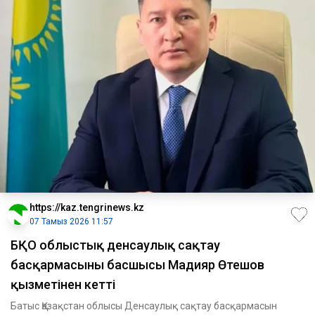
https://kaz.tengrinews.kz
07 Тамыз 2026 11:57
БҚО облыстық денсаулық сақтау
басқармасының басшысы Мадияр Өтешов
қызметінен кетті
Батыс Қазақстан облысы Денсаулық сақтау басқармасын