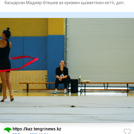
басқарған Мадияр Өтешев өз еркімен қызметінен кетті, деп
хабарлай
https://kaz.tengrinews.kz