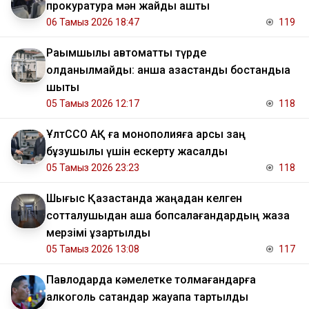
прокуратура мән жайды ашты
06 Тамыз 2026 18:47
119
Рақымшылық автоматты түрде
қолданылмайды: қанша қазақстандық бостандыққа
шықты
05 Тамыз 2026 12:17
118
ҰлтССО АҚ ға монополияға қарсы заң
бұзушылық үшін ескерту жасалды
05 Тамыз 2026 23:23
118
Шығыс Қазақстанда жаңадан келген
сотталушыдан ақша бопсалағандардың жаза
мерзімі ұзартылды
05 Тамыз 2026 13:08
117
Павлодарда кәмелетке толмағандарға
алкоголь сатқандар жауапқа тартылды