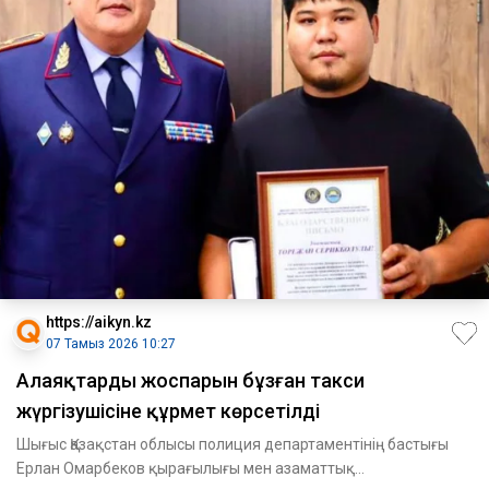
https://aikyn.kz
07 Тамыз 2026 10:27
Алаяқтардың жоспарын бұзған такси
жүргізушісіне құрмет көрсетілді
Шығыс Қазақстан облысы полиция департаментінің бастығы
Ерлан Омарбеков қырағылығы мен азаматтық