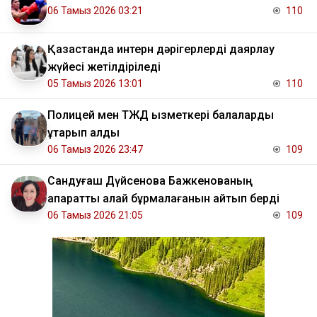
06 Тамыз 2026 03:21
110
Қазақстанда интерн дәрігерлерді даярлау
жүйесі жетілдіріледі
05 Тамыз 2026 13:01
110
Полицей мен ТЖД қызметкері балаларды
құтқарып қалды
06 Тамыз 2026 23:47
109
Сандуғаш Дүйсенова Бажкенованың
ақпаратты қалай бұрмалағанын айтып берді
06 Тамыз 2026 21:05
109