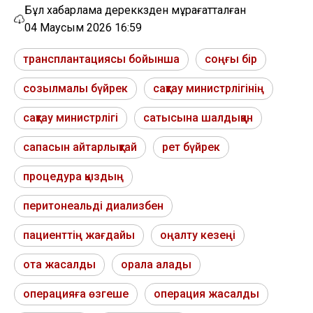
Бұл хабарлама дереккөзден мұрағатталған
04 Маусым 2026 16:59
трансплантациясы бойынша
соңғы бір
созылмалы бүйрек
сақтау министрлігінің
сақтау министрлігі
сатысына шалдыққан
сапасын айтарлықтай
рет бүйрек
процедура қыздың
перитонеальді диализбен
пациенттің жағдайы
оңалту кезеңі
ота жасалды
орала алады
операцияға өзгеше
операция жасалды