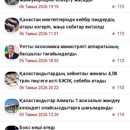
06 Тамыз 2026 19:10
115
Қазақстан мектептерінде кейбір пәндердің
атауы өзгеріп, жаңа сабақтар енгізілді
06 Тамыз 2026 11:01
113
Ұлттық экономика министрлігі аппаратының
басшысы тағайындалды
05 Тамыз 2026 18:55
112
Қазақстандықтардың зейнетақы жинағы 4,08
трлн теңгеге өсті БЖЗҚ себебін атады
06 Тамыз 2026 20:22
110
Қазақстандықтар Алматы 1 вокзалын жөндеу
кезіндегі қолайсыздықтарға шағымданды
05 Тамыз 2026 12:26
110
Бокс кеші өтеді