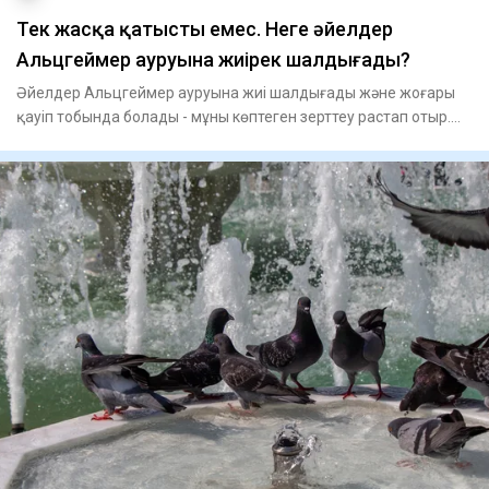
Тек жасқа қатысты емес. Неге әйелдер
Альцгеймер ауруына жиірек шалдығады?
Әйелдер Альцгеймер ауруына жиі шалдығады және жоғары
қауіп тобында болады - мұны көптеген зерттеу растап отыр.
Алайда