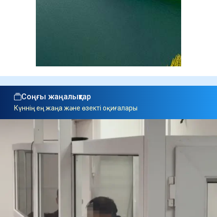
Соңғы жаңалықтар
Күннің ең жаңа және өзекті оқиғалары