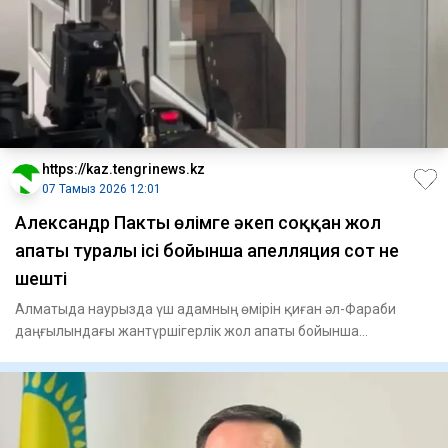
https://kaz.tengrinews.kz
07 Тамыз 2026 12:01
Александр Пактың өлімге әкеп соққан жол
апаты туралы ісі бойынша апелляция сот не
шешті
Алматыда наурызда үш адамның өмірін қиған әл-Фараби
даңғылындағы жантүршігерлік жол апаты бойынша
апелляциялық сот өт