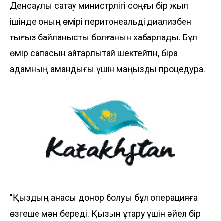
Денсаулық сақтау министрлігі соңғы бір жыл
ішінде оның өмірі перитонеальді диализбен
тығыз байланысты болғанын хабарлады. Бұл
өмір сапасын айтарлықтай шектейтін, бірақ
адамның амандығы үшін маңызды процедура.
"Қыздың анасы донор болуы бұл операцияға
өзгеше мән береді. Қызын құтқару үшін әйел бір