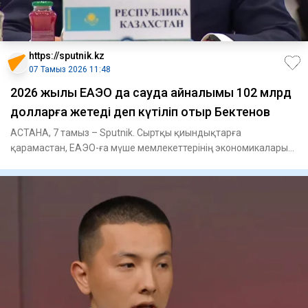
https://sputnik.kz
07 Тамыз 2026 11:48
2026 жылы ЕАЭО да сауда айналымы 102 млрд
долларға жетеді деп күтіліп отыр Бектенов
АСТАНА, 7 тамыз – Sputnik. Сыртқы қиындықтарға
қарамастан, ЕАЭО-ға мүше мемлекеттерінің экономикалары
тұрақты және одан