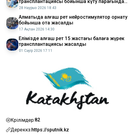
трансплантациясы бойынша күту парағында
тұр
28 Наурыз 2026 18:43
Алматыда алғаш рет нейростимулятор орнату
бойынша ота жасалды
17 Ақпан 2026 14:30
Елімізде алғаш рет 15 жастағы балаға жүрек
трансплантациясы жасалды
01 Сәуір 2026 17:11
82
Көрілімдер:
Дереккөз:
https://sputnik.kz