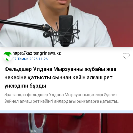
https://kaz.tengrinews.kz
07 Тамыз 2026 11:26
Фельдшер Ұлдана Мырзуанның жұбайы жаңа
некесіне қатысты сыннан кейін алғаш рет
үнсіздігін бұзды
Қаза тапқан фельдшер Ұлдана Мырзуанның жесірі Әділет
Зейнел алғаш рет кейінгі айлардағы оқиғаларға қатысты
егжей-тегж