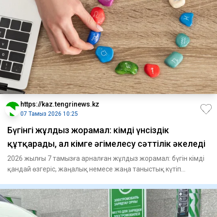
https://kaz.tengrinews.kz
07 Тамыз 2026 10:25
Бүгінгі жұлдыз жорамал: кімді үнсіздік
құтқарады, ал кімге әңгімелесу сәттілік әкеледі
2026 жылғы 7 тамызға арналған жұлдыз жорамал: бүгін кімді
қандай өзгеріс, жаңалық немесе жаңа таныстық күтіп
тұрғанын