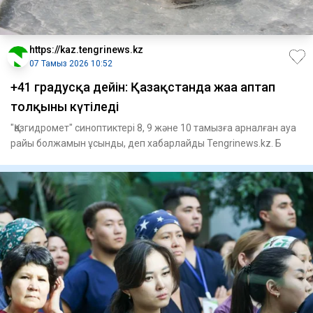
https://kaz.tengrinews.kz
07 Тамыз 2026 10:52
+41 градусқа дейін: Қазақстанда жаңа аптап
толқыны күтіледі
"Қазгидромет" синоптиктері 8, 9 және 10 тамызға арналған ауа
райы болжамын ұсынды, деп хабарлайды Tengrinews.kz. Б