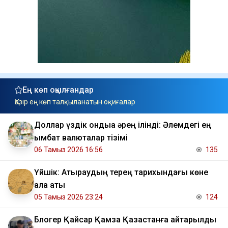
Ең көп оқылғандар
Қазір ең көп талқыланатын оқиғалар
Доллар үздік ондыққа әрең ілінді: Әлемдегі ең
қымбат валюталар тізімі
06 Тамыз 2026 16:56
135
Үйшік: Атыраудың терең тарихындағы көне
қала аты
05 Тамыз 2026 23:24
124
Блогер Қайсар Қамза Қазақстанға қайтарылды