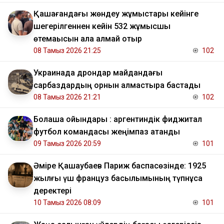
Қашағандағы жөндеу жұмыстары кейінге
шегерілгеннен кейін 532 жұмысшы
өтемақысын ала алмай отыр
08 Тамыз 2026 21:25
102
Украинада дрондар майдандағы
сарбаздардың орнын алмастыра бастады
08 Тамыз 2026 21:21
102
Болашақ ойындары : аргентиндік фиджитал
футбол командасы жеңімпаз атанды
09 Тамыз 2026 20:59
101
Әміре Қашаубаев Париж баспасөзінде: 1925
жылғы үш француз басылымының түпнұсқа
деректері
10 Тамыз 2026 08:09
101