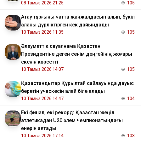
08 Тамыз 2026 21:25
105
Ақтау тұрғыны чатта жанжалдасып қалып, бүкіл
қаланы дүрліктірген кек дайындады
10 Тамыз 2026 11:35
105
Әлеуметтік сауалнама Қазақстан
Президентіне деген сенім деңгейінің жоғары
екенін көрсетті
10 Тамыз 2026 14:07
105
Қазақстандықтар Құрылтай сайлауында дауыс
беретін учаскесін қалай біле алады
10 Тамыз 2026 14:47
104
Екі финал, екі рекорд: Қазақстан жеңіл
атлетикадан U20 әлем чемпионатындағы
өнерін аяқтады
10 Тамыз 2026 17:14
103