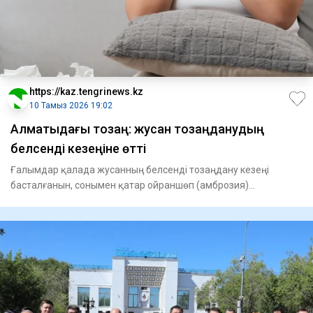
https://kaz.tengrinews.kz
10 Тамыз 2026 19:02
Алматыдағы тозаң: жусан тозаңданудың
белсенді кезеңіне өтті
Ғалымдар қалада жусанның белсенді тозаңдану кезеңі
басталғанын, сонымен қатар ойраншөп (амброзия)
концентрациясының ж