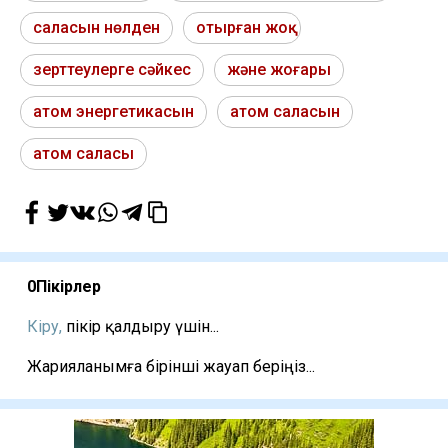
саласын нөлден
отырған жоқ
зерттеулерге сәйкес
және жоғары
атом энергетикасын
атом саласын
атом саласы
0
Пікірлер
Кіру,
пікір қалдыру үшін...
Жарияланымға бірінші жауап беріңіз...