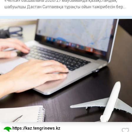
«Челси» басшылығы 2026/27 маусымында қазақстандық
шабуылшы Дастан Сәтпаевқа тұрақты ойын тәжірибесін беру
үшін оны бас
https://kaz.tengrinews.kz