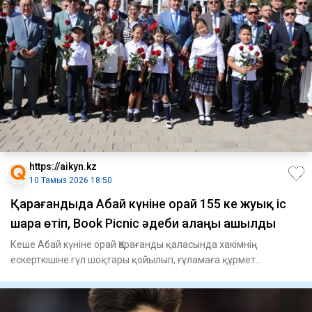
https://aikyn.kz
10 Тамыз 2026 18:50
Қарағандыда Абай күніне орай 155 ке жуық іс
шара өтіп, Book Picnic әдеби алаңы ашылды
Кеше Абай күніне орай Қарағанды қаласында хакімнің
ескерткішіне гүл шоқтары қойылып, ғұламаға құрмет
көрсетілді, – деп