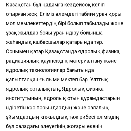
Қазақстан бұл қадамға кездейсоқ келіп
отырған жоқ. Еліміз әлемдегі табиғи уран қоры
мол мемлекеттердің бірі болып табылады және
ұзақ жылдар бойы уран өндіру бойынша
жаһандық көшбасшылар қатарында тұр.
Сонымен қатар Қазақстанда ядролық физика,
радиациялық қауіпсіздік, материалтану және
ядролық технологиялар бағытында
қалыптасқан ғылыми мектеп бар. Ұлттық
ядролық орталықтың, Ядролық физика
институтының, ядролық отын құрамдастарын
өндіретін кәсіпорындардың және салалық
ұйымдардың көпжылдық тәжірибесі еліміздің
бұл саладағы әлеуетінің жоғары екенін