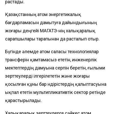
растады.
Қазақстанның атом энергетикалық
бағдарламасын дамытуға дайындығының
жоғары деңгейі МАГАТЭ-нің халықаралық
сарапшылары тарапынан да расталып отыр.
Бүгінде әлемде атом саласы технологиялар
трансферін қамтамасыз ететін, инженерлік
мектептердің дамуына серпін беретін, ғылыми
зерттеулерді ілгерілететін және жоғары
қосылған құны бар өндірістердің қалыптасуына
ықпал ететін мультипликативтік сектор ретінде
қарастырылады.
Халықаралық зерттеулерге сәйкес атом