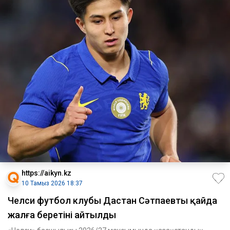
https://aikyn.kz
10 Тамыз 2026 18:37
Челси футбол клубы Дастан Сәтпаевты қайда
жалға беретіні айтылды