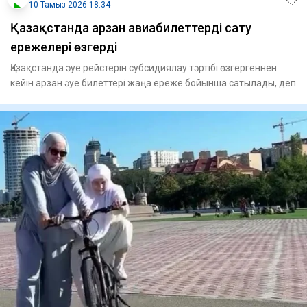
10 Тамыз 2026 18:34
Қазақстанда арзан авиабилеттерді сату
ережелері өзгерді
Қазақстанда әуе рейстерін субсидиялау тәртібі өзгергеннен
кейін арзан әуе билеттері жаңа ереже бойынша сатылады, деп