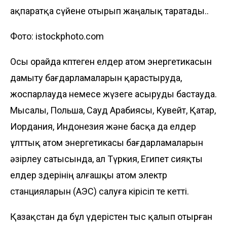
ақпаратқа сүйене отырып жаңалық таратады..
Фото: istockphoto.com
Осы орайда көптеген елдер атом энергетикасын
дамыту бағдарламаларын қарастыруда,
жоспарлауда немесе жүзеге асыруды бастауда.
Мысалы, Польша, Сауд Арабиясы, Кувейт, Қатар,
Иордания, Индонезия және басқа да елдер
ұлттық атом энергетикасы бағдарламаларын
әзірлеу сатысында, ал Түркия, Египет сияқты
елдер өздерінің алғашқы атом электр
станцияларын (АЭС) салуға кірісіп те кетті.
Қазақстан да бұл үдерістен тыс қалып отырған