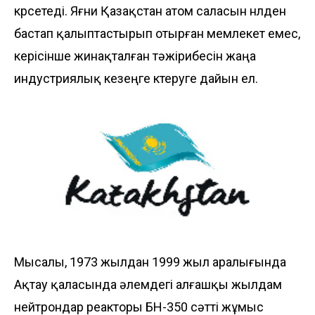
көрсетеді. Яғни Қазақстан атом саласын нөлден
бастап қалыптастырып отырған мемлекет емес,
керісінше жинақталған тәжірибесін жаңа
индустриялық кезеңге көтеруге дайын ел.
Мысалы, 1973 жылдан 1999 жыл аралығында
Ақтау қаласында әлемдегі алғашқы жылдам
нейтрондар реакторы БН-350 сәтті жұмыс