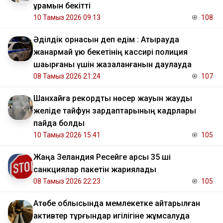
құрамын бекітті
10 Тамыз 2026 09:13
108
Әділдік орнасын деп едім : Атырауда
жанармай құю бекетінің кассирі полиция
шақырғаны үшін жазаланғанын даулауда
08 Тамыз 2026 21:24
107
Шанхайға рекордтық нөсер жауын жауды
желіде тайфун зардаптарының кадрлары
пайда болды
10 Тамыз 2026 15:41
105
Жаңа Зеландия Ресейге қарсы 35 ші
санкциялар пакетін жариялады
08 Тамыз 2026 22:23
105
​Ақтөбе облысында мемлекетке қайтарылған
активтер тұрғындар игілігіне жұмсалуда