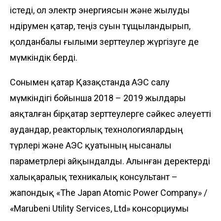
істеді, ол электр энергиясын және жылуды
өндірумен қатар, теңіз суын тұщыландырып,
қолданбалы ғылыми зерттеулер жүргізуге де
мүмкіндік берді.
Сонымен қатар Қазақстанда АЭС салу
мүмкіндігі бойынша 2018 – 2019 жылдары
аяқталған бірқатар зерттеулерге сәйкес әлеуетті
аудандар, реакторлық технологиялардың
түрлері және АЭС қуатының нысаналы
параметрлері айқындалды. Алынған деректерді
халықаралық техникалық консультант –
жапондық «The Japan Atomic Power Company» /
«Marubeni Utility Services, Ltd» консорциумы