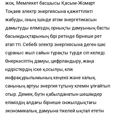
жоқ. Мемлекет басшысы Қасым-Жомарт
Тоқаев электр энергиясына қажеттілікті
жабуды, оның ішінде атом энергетикасын
дамытуды еліміздің орнықты дамуының басты
басымдықтарының бірі ретінде бірнеше рет
атап өтті. Себебі электр энергиясына деген ішкі
сұраныс жыл сайын тұрақты түрде өсіп келеді.
Өнеркәсіптің дамуы, цифрландыру, жаңа
өндірістердің іске қосылуы, көлік
инфрақұрылымының кеңеюі және халық
санының артуы энергия тұтыну көлемін ұлғайтып
отыр. Демек, бүгін қабылданатын шешімдер
еліміздің алдағы бірнеше онжылдықтағы
экономикалық дамуына тікелей ықпал ететін