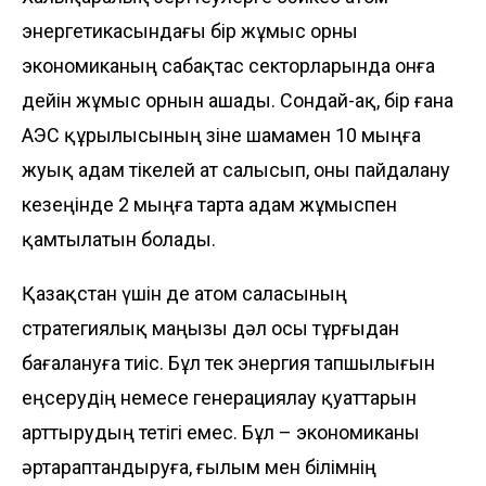
энергетикасындағы бір жұмыс орны
экономиканың сабақтас секторларында онға
дейін жұмыс орнын ашады. Сондай-ақ, бір ғана
АЭС құрылысының өзіне шамамен 10 мыңға
жуық адам тікелей ат салысып, оны пайдалану
кезеңінде 2 мыңға тарта адам жұмыспен
қамтылатын болады.
Қазақстан үшін де атом саласының
стратегиялық маңызы дәл осы тұрғыдан
бағалануға тиіс. Бұл тек энергия тапшылығын
еңсерудің немесе генерациялау қуаттарын
арттырудың тетігі емес. Бұл – экономиканы
әртараптандыруға, ғылым мен білімнің