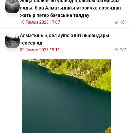
Жаңа салынған үйлердің бағасы өзгеріссіз
қалды, бірақ Алматыдағы вторичка арзандап
жатыр пәтер бағасына талдау
10 Тамыз 2026 17:07
101
Алматының сел қауіпсіздігі нысандары
тексерілді
09 Тамыз 2026 19:11
101