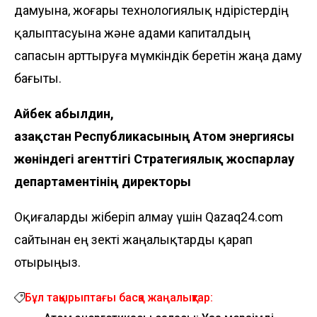
дамуына, жоғары технологиялық өндірістердің
қалыптасуына және адами капиталдың
сапасын арттыруға мүмкіндік беретін жаңа даму
бағыты.
Айбек Қабылдин,
Қазақстан Республикасының Атом энергиясы
жөніндегі агенттігі
Стратегиялық жоспарлау
департаментінің директоры
Оқиғаларды жіберіп алмау үшін Qazaq24.com
сайтынан ең өзекті жаңалықтарды қарап
отырыңыз.
Бұл тақырыптағы басқа жаңалықтар: