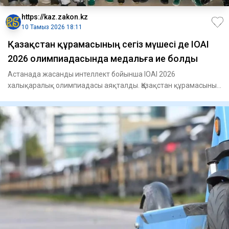
https://kaz.zakon.kz
10 Тамыз 2026 18:11
Қазақстан құрамасының сегіз мүшесі де IOAI
2026 олимпиадасында медальға ие болды
Астанада жасанды интеллект бойынша IOAI 2026
халықаралық олимпиадасы аяқталды. Қазақстан құрамасының
сегіз мүшесі де ек