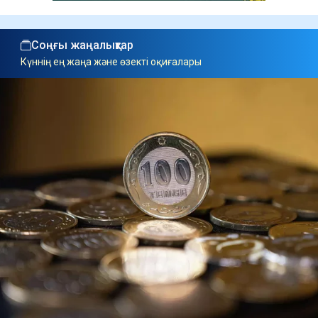
Соңғы жаңалықтар
Күннің ең жаңа және өзекті оқиғалары