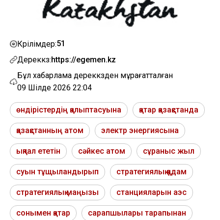
51
Көрілімдер:
Дереккөз:
https://egemen.kz
Бұл хабарлама дереккөзден мұрағатталған
09 Шілде 2026 22:04
өндірістердің қалыптасуына
қатар қазақстанда
қазақстанның атом
электр энергиясына
ықпал ететін
сәйкес атом
сұраныс жыл
суын тұщыландырып
стратегиялық қадам
стратегиялық маңызы
станцияларын аэс
сонымен қатар
сарапшылары тарапынан