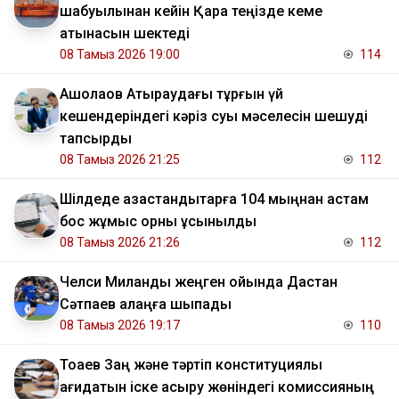
шабуылынан кейін Қара теңізде кеме
қатынасын шектеді
08 Тамыз 2026 19:00
114
​Ақшолақов Атыраудағы тұрғын үй
кешендеріндегі кәріз суы мәселесін шешуді
тапсырды
08 Тамыз 2026 21:25
112
​Шілдеде қазақстандықтарға 104 мыңнан астам
бос жұмыс орны ұсынылды
08 Тамыз 2026 21:26
112
Челси Миланды жеңген ойында Дастан
Сәтпаев алаңға шықпады
08 Тамыз 2026 19:17
110
Тоқаев Заң және тәртіп конституциялық
қағидатын іске асыру жөніндегі комиссияның