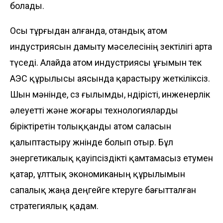
болады.
Осы тұрғыдан алғанда, отандық атом
индустриясын дамыту мәселесінің өзектілігі арта
түседі. Алайда атом индустриясы ұғымын тек
АЭС құрылысы аясында қарастыру жеткіліксіз.
Шын мәнінде, сөз ғылымды, өндірісті, инженерлік
әлеуетті және жоғары технологияларды
біріктіретін толыққанды атом саласын
қалыптастыру жөнінде болып отыр. Бұл
энергетикалық қауіпсіздікті қамтамасыз етумен
қатар, ұлттық экономиканың құрылымын
сапалық жаңа деңгейге көтеруге бағытталған
стратегиялық қадам.