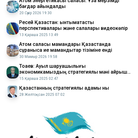
Атом энергетикасы саласы: Ұзақ мерзімді
бағдар айқындалды
20 Сәуір 2026 19:30
Ресей Қазақстан: ынтымақтастық
перспективалары және салалары видеокөпір
13 Қараша 2025 13:49
Атом саласы мамандары Қазақстанда
сұранысқа ие мамандықтар тізіміне енді
30 Мамыр 2026 19:58
Тоқаев: Ауыл шаруашылығы
экономикамыздың стратегиялық мәні айрықша
саласы
15 Қараша 2025 02:47
Қазақстанның стратегиялық қадамы нық
28 Желтоқсан 2025 07:02