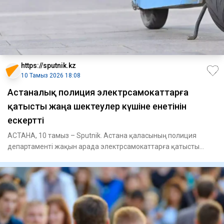
https://sputnik.kz
10 Тамыз 2026 18:08
Астаналық полиция электрсамокаттарға
қатысты жаңа шектеулер күшіне енетінін
ескертті
АСТАНА, 10 тамыз – Sputnik. Астана қаласының полиция
департаменті жақын арада электрсамокаттарға қатысты
жаңа шектеулер