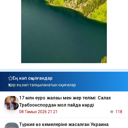
Ең көп оқылғандар
Қазір ең көп талқыланатын оқиғалар
17 млн еуро жалақы мен жер телімі: Салах
Трабзонспордан мол пайда көрді
08 Тамыз 2026 21:21
118
Түркия өз кемелеріне жасалған Украина