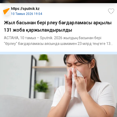
https://sputnik.kz
10 Тамыз 2026 19:04
Жыл басынан бері Өрлеу бағдарламасы арқылы
131 жоба қаржыландырылды
АСТАНА, 10 тамыз – Sputnik. 2026 жылдың басынан бері
"Өрлеу" бағдарламасы аясында шамамен 23 млрд теңгеге 131
жоба қаржы