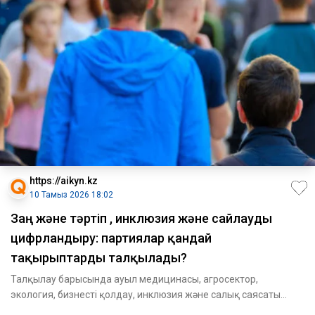
https://aikyn.kz
10 Тамыз 2026 18:02
Заң және тәртіп , инклюзия және сайлауды
цифрландыру: партиялар қандай
тақырыптарды талқылады?
Талқылау барысында ауыл медицинасы, агросектор,
экология, бизнесті қолдау, инклюзия және салық саясаты
мәселелері көте