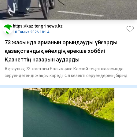
https://kaz.tengrinews.kz
10 Тамыз 2026 18:14
73 жасында арманын орындауды ұйғарды
қазақстандық әйелдің ерекше хоббиі
Қазнеттің назарын аударды
Ақтаулық 73 жастағы Балым әже Каспий теңізі жағасында
серуендегенді жақсы көреді. Ол кезекті серуендерінің бірінде
ве